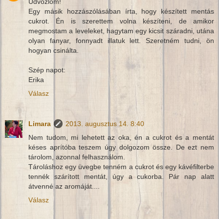
Üdvözlöm!
Egy másik hozzászólásában írta, hogy készített mentás
cukrot. Én is szerettem volna készíteni, de amikor
megmostam a leveleket, hagytam egy kicsit száradni, utána
olyan fanyar, fonnyadt illatuk lett. Szeretném tudni, ön
hogyan csinálta.
Szép napot:
Erika
Válasz
Limara
2013. augusztus 14. 8:40
Nem tudom, mi lehetett az oka, én a cukrot és a mentát
késes aprítóba teszem úgy dolgozom össze. De ezt nem
tárolom, azonnal felhasználom.
Tároláshoz egy üvegbe tenném a cukrot és egy kávéfilterbe
tennék szárított mentát, úgy a cukorba. Pár nap alatt
átvenné az aromáját....
Válasz