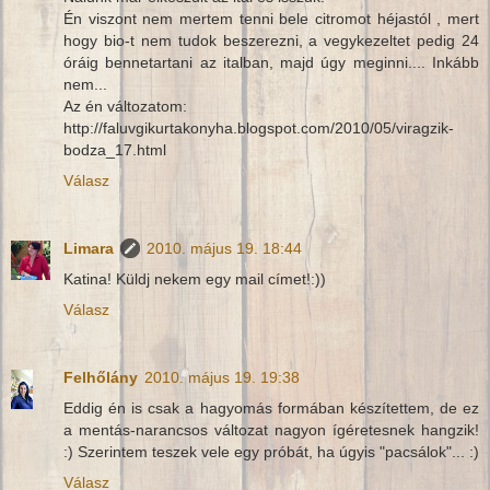
Én viszont nem mertem tenni bele citromot héjastól , mert
hogy bio-t nem tudok beszerezni, a vegykezeltet pedig 24
óráig bennetartani az italban, majd úgy meginni.... Inkább
nem...
Az én változatom:
http://faluvgikurtakonyha.blogspot.com/2010/05/viragzik-
bodza_17.html
Válasz
Limara
2010. május 19. 18:44
Katina! Küldj nekem egy mail címet!:))
Válasz
Felhőlány
2010. május 19. 19:38
Eddig én is csak a hagyomás formában készítettem, de ez
a mentás-narancsos változat nagyon ígéretesnek hangzik!
:) Szerintem teszek vele egy próbát, ha úgyis "pacsálok"... :)
Válasz