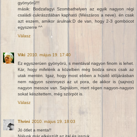
gyönyörű!!!
másik: Bodzafagyi Szombathelyen az egyik nagyon régi
családi cukrászdában kapható (Mészáros a neve). én csak
azt eszem, amikor árulnak:D de van, hogy 2-3 gombócot
egyszerre ^^
Válasz
Viki
2010. május 19. 17:40
Ez egyszerüen gyönyörü, s mentával nagyon finom is lehet.
Kár, hogy mifelénk a közelben még bodza sincs csak az
utak mentén. Igaz, hogy most ebben a hüsitő időjárásban
nem nagyon szennyezi az ut pora, de akkor is (sajnos)
nagyon messze van. Sajnálom, mert régen nagyon-nagyon
sokat készitettem, még szörpöt is.
Válasz
Thrini
2010. május 19. 18:03
Jó ötlet a menta!!
Nálunk már elkészült az ital és isszuk.