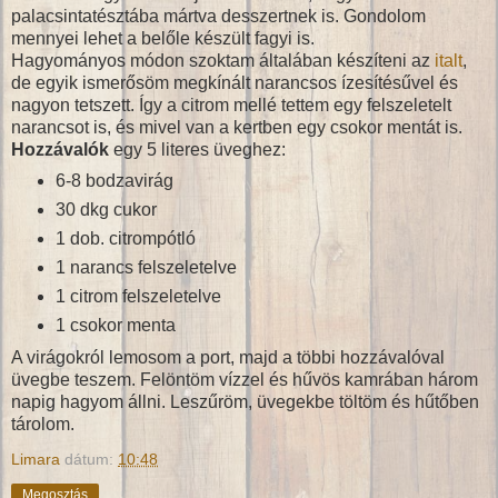
palacsintatésztába mártva desszertnek is. Gondolom
mennyei lehet a belőle készült fagyi is.
Hagyományos módon szoktam általában készíteni az
italt
,
de egyik ismerősöm megkínált narancsos ízesítésűvel és
nagyon tetszett. Így a citrom mellé tettem egy felszeletelt
narancsot is, és mivel van a kertben egy csokor mentát is.
Hozzávalók
egy 5 literes üveghez:
6-8 bodzavirág
30 dkg cukor
1 dob. citrompótló
1 narancs felszeletelve
1 citrom felszeletelve
1 csokor menta
A virágokról lemosom a port, majd a többi hozzávalóval
üvegbe teszem. Felöntöm vízzel és hűvös kamrában három
napig hagyom állni. Leszűröm, üvegekbe töltöm és hűtőben
tárolom.
Limara
dátum:
10:48
Megosztás