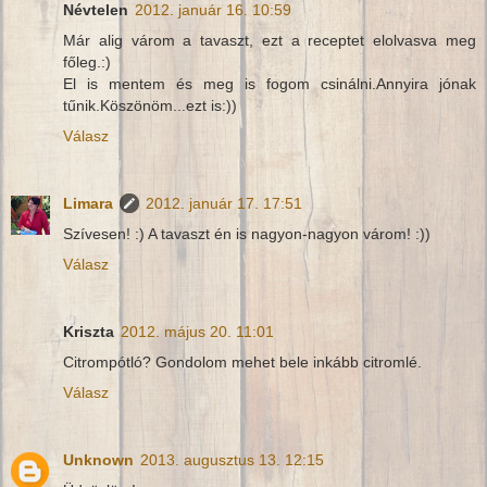
Névtelen
2012. január 16. 10:59
Már alig várom a tavaszt, ezt a receptet elolvasva meg
főleg.:)
El is mentem és meg is fogom csinálni.Annyira jónak
tűnik.Köszönöm...ezt is:))
Válasz
Limara
2012. január 17. 17:51
Szívesen! :) A tavaszt én is nagyon-nagyon várom! :))
Válasz
Kriszta
2012. május 20. 11:01
Citrompótló? Gondolom mehet bele inkább citromlé.
Válasz
Unknown
2013. augusztus 13. 12:15