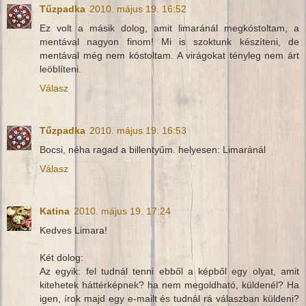
Tűzpadka
2010. május 19. 16:52
Ez volt a másik dolog, amit limaránál megkóstoltam, a
mentával nagyon finom! Mi is szoktunk készíteni, de
mentával még nem kóstoltam. A virágokat tényleg nem árt
leöblíteni.
Válasz
Tűzpadka
2010. május 19. 16:53
Bocsi, néha ragad a billentyűm. helyesen: Limaránál
Válasz
Katina
2010. május 19. 17:24
Kedves Limara!
Két dolog:
Az egyik: fel tudnál tenni ebből a képből egy olyat, amit
kitehetek háttérképnek? ha nem megoldható, küldenél? Ha
igen, írok majd egy e-mailt és tudnál rá válaszban küldeni?