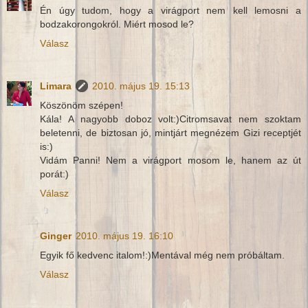
Én úgy tudom, hogy a virágport nem kell lemosni a
bodzakorongokról. Miért mosod le?
Válasz
Limara
2010. május 19. 15:13
Köszönöm szépen!
Kála! A nagyobb doboz volt:)Citromsavat nem szoktam
beletenni, de biztosan jó, mintjárt megnézem Gizi receptjét
is:)
Vidám Panni! Nem a virágport mosom le, hanem az út
porát:)
Válasz
Ginger
2010. május 19. 16:10
Egyik fő kedvenc italom!:)Mentával még nem próbáltam.
Válasz