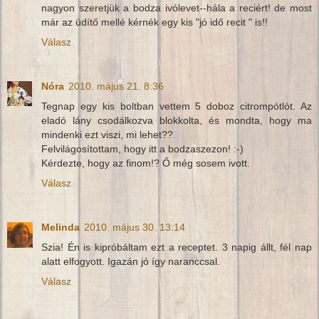
nagyon szeretjük a bodza ivólevet--hála a reciért! de most
már az üdítő mellé kérnék egy kis "jó idő recit " is!!
Válasz
Nóra
2010. május 21. 8:36
Tegnap egy kis boltban vettem 5 doboz citrompótlót. Az
eladó lány csodálkozva blokkolta, és mondta, hogy ma
mindenki ezt viszi, mi lehet??
Felvilágosítottam, hogy itt a bodzaszezon! :-)
Kérdezte, hogy az finom!? Ő még sosem ivott.
Válasz
Melinda
2010. május 30. 13:14
Szia! Én is kipróbáltam ezt a receptet. 3 napig állt, fél nap
alatt elfogyott. Igazán jó így naranccsal.
Válasz