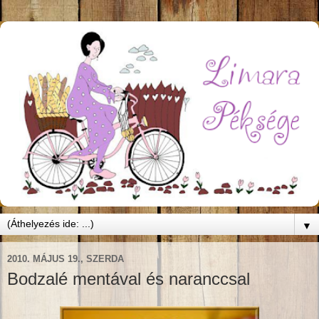
▼
2010. MÁJUS 19., SZERDA
Bodzalé mentával és naranccsal