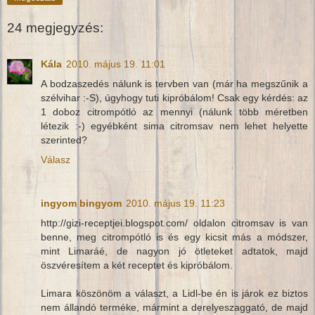
24 megjegyzés:
Kála
2010. május 19. 11:01
A bodzaszedés nálunk is tervben van (már ha megszűnik a
szélvihar :-S), úgyhogy tuti kipróbálom! Csak egy kérdés: az
1 doboz citrompótló az mennyi (nálunk több méretben
létezik :-) egyébként sima citromsav nem lehet helyette
szerinted?
Válasz
ingyom bingyom
2010. május 19. 11:23
http://gizi-receptjei.blogspot.com/ oldalon citromsav is van
benne, meg citrompótló is és egy kicsit más a módszer,
mint Limaráé, de nagyon jó ötleteket adtatok, majd
öszvéresítem a két receptet és kipróbálom.
Limara köszönöm a választ, a Lidl-be én is járok ez biztos
nem állandó terméke, mármint a derelyeszaggató, de majd