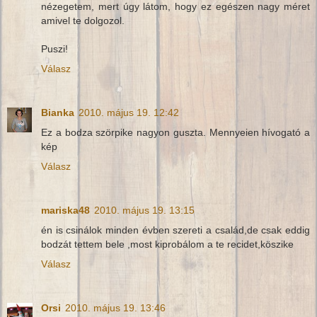
nézegetem, mert úgy látom, hogy ez egészen nagy méret
amivel te dolgozol.
Puszi!
Válasz
Bianka
2010. május 19. 12:42
Ez a bodza szörpike nagyon guszta. Mennyeien hívogató a
kép
Válasz
mariska48
2010. május 19. 13:15
én is csinálok minden évben szereti a család,de csak eddig
bodzát tettem bele ,most kiprobálom a te recidet,köszike
Válasz
Orsi
2010. május 19. 13:46