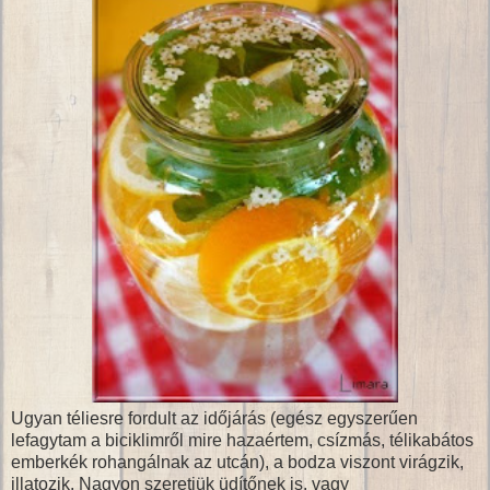
Ugyan téliesre fordult az időjárás (egész egyszerűen
lefagytam a biciklimről mire hazaértem, csízmás, télikabátos
emberkék rohangálnak az utcán), a bodza viszont virágzik,
illatozik. Nagyon szeretjük üdítőnek is, vagy