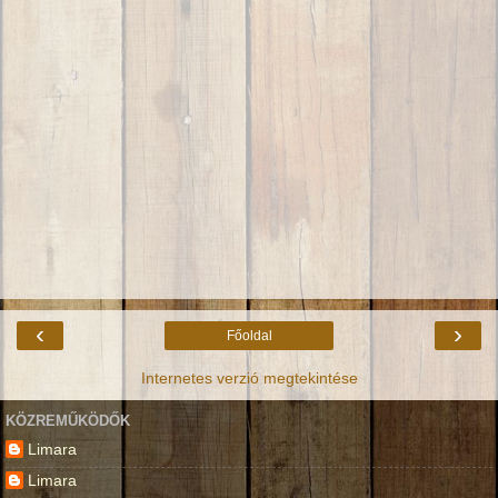
‹
›
Főoldal
Internetes verzió megtekintése
KÖZREMŰKÖDŐK
Limara
Limara