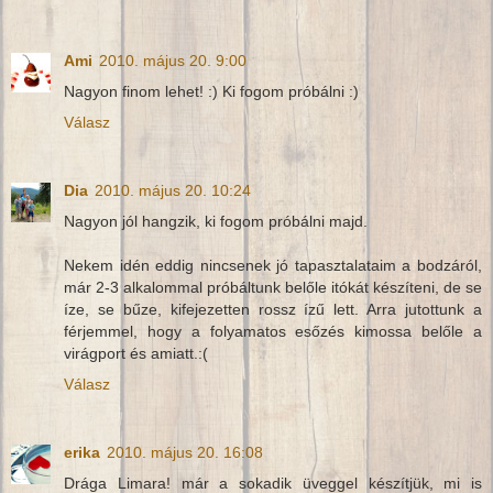
Ami
2010. május 20. 9:00
Nagyon finom lehet! :) Ki fogom próbálni :)
Válasz
Dia
2010. május 20. 10:24
Nagyon jól hangzik, ki fogom próbálni majd.
Nekem idén eddig nincsenek jó tapasztalataim a bodzáról,
már 2-3 alkalommal próbáltunk belőle itókát készíteni, de se
íze, se bűze, kifejezetten rossz ízű lett. Arra jutottunk a
férjemmel, hogy a folyamatos esőzés kimossa belőle a
virágport és amiatt.:(
Válasz
erika
2010. május 20. 16:08
Drága Limara! már a sokadik üveggel készítjük, mi is