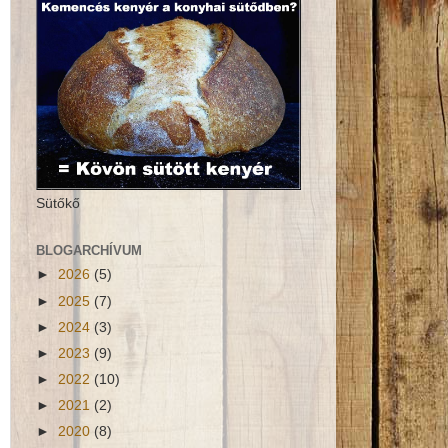
Sütőkő
BLOGARCHÍVUM
►
2026
(5)
►
2025
(7)
►
2024
(3)
►
2023
(9)
►
2022
(10)
►
2021
(2)
►
2020
(8)