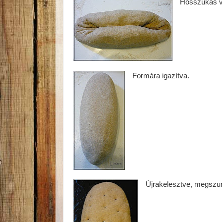
Hosszúkás v
Formára igazítva.
Újrakelesztve, megszur