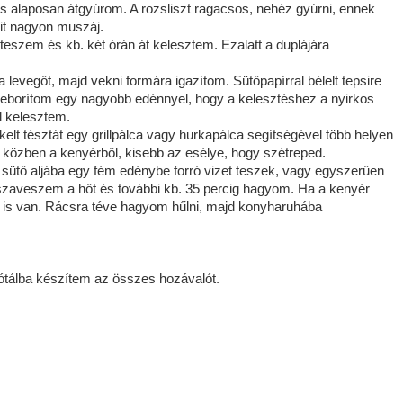
alaposan átgyúrom. A rozsliszt ragacsos, nehéz gyúrni, ennek
yit nagyon muszáj.
 teszem és kb. két órán át kelesztem. Ezalatt a duplájára
 a levegőt, majd vekni formára igazítom. Sütőpapírral bélelt tepsire
leborítom egy nagyobb edénnyel, hogy a kelesztéshez a nyirkos
l kelesztem.
kelt tésztát egy grillpálca vagy hurkapálca segítségével több helyen
s közben a kenyérből, kisebb az esélye, hogy szétreped.
 sütő aljába egy fém edénybe forró vizet teszek, vagy egyszerűen
sszaveszem a hőt és további kb. 35 percig hagyom. Ha a kenyér
 is van. Rácsra téve hagyom hűlni, majd konyharuhába
tálba készítem az összes hozávalót.