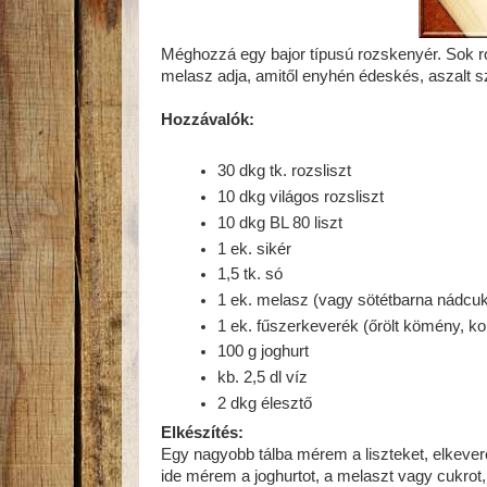
Méghozzá egy bajor típusú rozskenyér. Sok roz
melasz adja, amitől enyhén édeskés, aszalt sz
Hozzávalók:
30 dkg tk. rozsliszt
10 dkg világos rozsliszt
10 dkg BL 80 liszt
1 ek. sikér
1,5 tk. só
1 ek. melasz (vagy sötétbarna nádcuk
1 ek. fűszerkeverék (őrölt kömény, k
100 g joghurt
kb. 2,5 dl víz
2 dkg élesztő
Elkészítés:
Egy nagyobb tálba mérem a liszteket, elkever
ide mérem a joghurtot, a melaszt vagy cukrot,