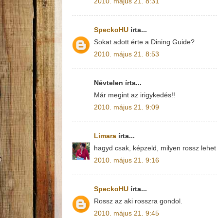
2010. május 21. 8:31
SpeckoHU
írta...
Sokat adott érte a Dining Guide?
2010. május 21. 8:53
Névtelen írta...
Már megint az irigykedés!!
2010. május 21. 9:09
Limara
írta...
hagyd csak, képzeld, milyen rossz lehet n
2010. május 21. 9:16
SpeckoHU
írta...
Rossz az aki rosszra gondol.
2010. május 21. 9:45