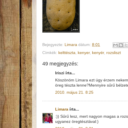
Bejegyezte:
Limara
dátum:
8:01
Címkék:
kelttészta
,
kenyer
,
kenyér
,
rozsliszt
49 megjegyzés:
Iriszi írta...
Köszönöm Limara ezt úgy érzem nekem í
öreg tészta lenne?Mennyire sűrű bélzet
2010. május 21. 8:25
Limara
írta...
:)) Sűrű lesz, mert nagyon magas a rozs
ugyanez öregtésztával:)