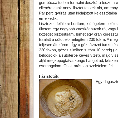
gombóccá tudom formálni deszkára teszem és 
ellenére csak annyi lisztet teszek alá, amenn
Pár perc gyúrás után kiolajozott kelesztőtálba
emelkedik.
Lisztezett felületre borítom, kiütögetem belőle
ültetem egy nagyobb zacskót húzok rá, vagy 
közeget biztosítsam. Ismét egy órán keresztü
Ezalatt a sütőt előmelegítem 230 fokra. A meg
teljesen átszúrom. Így a gőz távozni tud süté
230 fokon, gőzös sütőben sütöm 10 percig ( a
belocsolok a sütőtérbe kevés vizet), majd vi
alját megkopogtatva kongó hangot ad, készen
csomagolom. Csak másnap szeletelem fel.
Fázisfotók:
Egy dagasztó