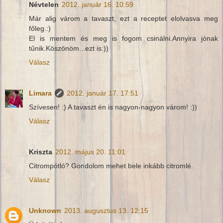
Névtelen
2012. január 16. 10:59
Már alig várom a tavaszt, ezt a receptet elolvasva meg
főleg.:)
El is mentem és meg is fogom csinálni.Annyira jónak
tűnik.Köszönöm...ezt is:))
Válasz
Limara
2012. január 17. 17:51
Szívesen! :) A tavaszt én is nagyon-nagyon várom! :))
Válasz
Kriszta
2012. május 20. 11:01
Citrompótló? Gondolom mehet bele inkább citromlé.
Válasz
Unknown
2013. augusztus 13. 12:15