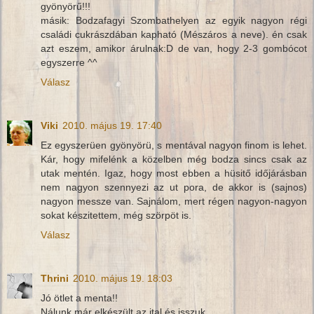
gyönyörű!!!
másik: Bodzafagyi Szombathelyen az egyik nagyon régi
családi cukrászdában kapható (Mészáros a neve). én csak
azt eszem, amikor árulnak:D de van, hogy 2-3 gombócot
egyszerre ^^
Válasz
Viki
2010. május 19. 17:40
Ez egyszerüen gyönyörü, s mentával nagyon finom is lehet.
Kár, hogy mifelénk a közelben még bodza sincs csak az
utak mentén. Igaz, hogy most ebben a hüsitő időjárásban
nem nagyon szennyezi az ut pora, de akkor is (sajnos)
nagyon messze van. Sajnálom, mert régen nagyon-nagyon
sokat készitettem, még szörpöt is.
Válasz
Thrini
2010. május 19. 18:03
Jó ötlet a menta!!
Nálunk már elkészült az ital és isszuk.