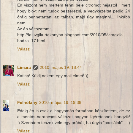
Én viszont nem mertem tenni bele citromot héjastól , mert
hogy bio-t nem tudok beszerezni, a vegykezeltet pedig 24
óráig bennetartani az italban, majd úgy meginni.... Inkább
nem...
Az én változatom:
http://faluvgikurtakonyha.blogspot.com/2010/05/viragzik-
bodza_17.html
Válasz
Limara
2010. május 19. 18:44
Katina! Küldj nekem egy mail címet!:))
Válasz
Felhőlány
2010. május 19. 19:38
Eddig én is csak a hagyomás formában készítettem, de ez
a mentás-narancsos változat nagyon ígéretesnek hangzik!
:) Szerintem teszek vele egy próbát, ha úgyis "pacsálok"... :)
Válasz