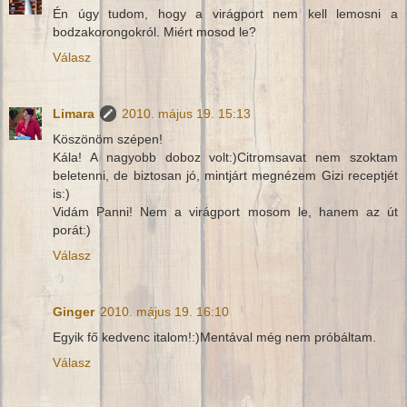
Én úgy tudom, hogy a virágport nem kell lemosni a
bodzakorongokról. Miért mosod le?
Válasz
Limara
2010. május 19. 15:13
Köszönöm szépen!
Kála! A nagyobb doboz volt:)Citromsavat nem szoktam
beletenni, de biztosan jó, mintjárt megnézem Gizi receptjét
is:)
Vidám Panni! Nem a virágport mosom le, hanem az út
porát:)
Válasz
Ginger
2010. május 19. 16:10
Egyik fő kedvenc italom!:)Mentával még nem próbáltam.
Válasz