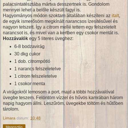
palacsintatésztába mártva desszertnek is. Gondolom
mennyei lehet a belőle készült fagyi is.
Hagyományos módon szoktam általában készíteni az
italt
,
de egyik ismerősöm megkínált narancsos ízesítésűvel és
nagyon tetszett. Így a citrom mellé tettem egy felszeletelt
narancsot is, és mivel van a kertben egy csokor mentát is.
Hozzávalók
egy 5 literes üveghez:
6-8 bodzavirág
30 dkg cukor
1 dob. citrompótló
1 narancs felszeletelve
1 citrom felszeletelve
1 csokor menta
A virágokról lemosom a port, majd a többi hozzávalóval
üvegbe teszem. Felöntöm vízzel és hűvös kamrában három
napig hagyom állni. Leszűröm, üvegekbe töltöm és hűtőben
tárolom.
Limara
dátum:
10:48
Megosztás