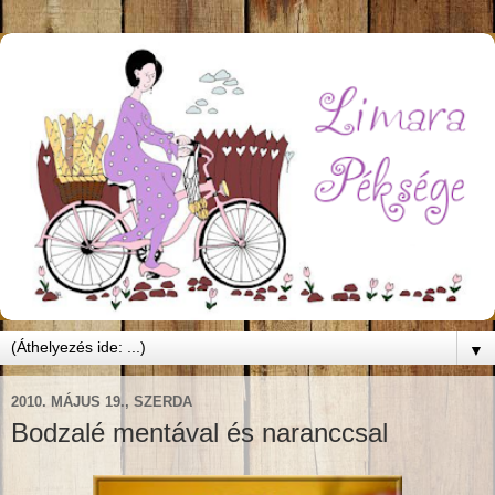
▼
2010. MÁJUS 19., SZERDA
Bodzalé mentával és naranccsal