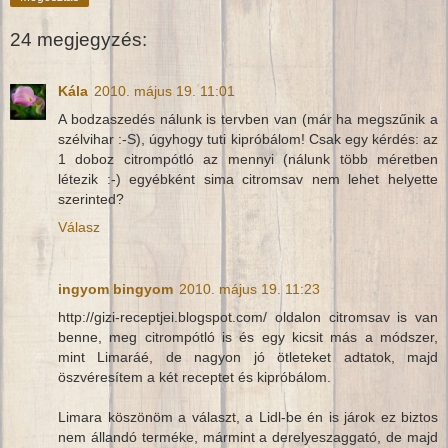
24 megjegyzés:
Kála
2010. május 19. 11:01
A bodzaszedés nálunk is tervben van (már ha megszűnik a
szélvihar :-S), úgyhogy tuti kipróbálom! Csak egy kérdés: az
1 doboz citrompótló az mennyi (nálunk több méretben
létezik :-) egyébként sima citromsav nem lehet helyette
szerinted?
Válasz
ingyom bingyom
2010. május 19. 11:23
http://gizi-receptjei.blogspot.com/ oldalon citromsav is van
benne, meg citrompótló is és egy kicsit más a módszer,
mint Limaráé, de nagyon jó ötleteket adtatok, majd
öszvéresítem a két receptet és kipróbálom.
Limara köszönöm a választ, a Lidl-be én is járok ez biztos
nem állandó terméke, mármint a derelyeszaggató, de majd