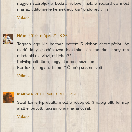
nagyon szeretjük a bodza ivólevet--hála a reciért! de most
már az üdítő mellé kérnék egy kis "jó idő recit " is!!
Válasz
Nóra
2010. május 21. 8:36
Tegnap egy kis boltban vettem 5 doboz citrompótlót. Az
eladó lány csodálkozva blokkolta, és mondta, hogy ma
mindenki ezt viszi, mi lehet??
Felvilágosítottam, hogy itt a bodzaszezon! :-)
Kérdezte, hogy az finom!? Ő még sosem ivott.
Válasz
Melinda
2010. május 30. 13:14
Szia! Én is kipróbáltam ezt a receptet. 3 napig állt, fél nap
alatt elfogyott. Igazán jó így naranccsal.
Válasz