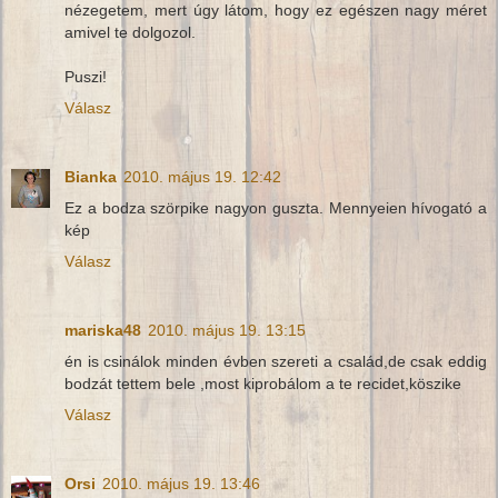
nézegetem, mert úgy látom, hogy ez egészen nagy méret
amivel te dolgozol.
Puszi!
Válasz
Bianka
2010. május 19. 12:42
Ez a bodza szörpike nagyon guszta. Mennyeien hívogató a
kép
Válasz
mariska48
2010. május 19. 13:15
én is csinálok minden évben szereti a család,de csak eddig
bodzát tettem bele ,most kiprobálom a te recidet,köszike
Válasz
Orsi
2010. május 19. 13:46