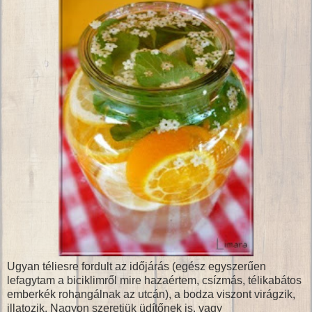
Ugyan téliesre fordult az időjárás (egész egyszerűen
lefagytam a biciklimről mire hazaértem, csízmás, télikabátos
emberkék rohangálnak az utcán), a bodza viszont virágzik,
illatozik. Nagyon szeretjük üdítőnek is, vagy