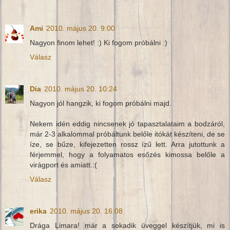
Ami
2010. május 20. 9:00
Nagyon finom lehet! :) Ki fogom próbálni :)
Válasz
Dia
2010. május 20. 10:24
Nagyon jól hangzik, ki fogom próbálni majd.
Nekem idén eddig nincsenek jó tapasztalataim a bodzáról,
már 2-3 alkalommal próbáltunk belőle itókát készíteni, de se
íze, se bűze, kifejezetten rossz ízű lett. Arra jutottunk a
férjemmel, hogy a folyamatos esőzés kimossa belőle a
virágport és amiatt.:(
Válasz
erika
2010. május 20. 16:08
Drága Limara! már a sokadik üveggel készítjük, mi is