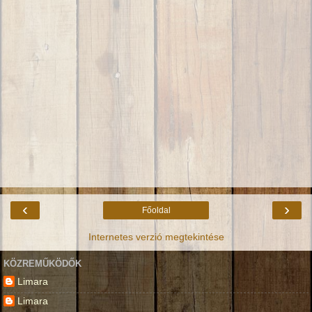
‹
›
Főoldal
Internetes verzió megtekintése
KÖZREMŰKÖDŐK
Limara
Limara