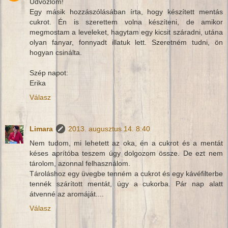
Üdvözlöm!
Egy másik hozzászólásában írta, hogy készített mentás
cukrot. Én is szerettem volna készíteni, de amikor
megmostam a leveleket, hagytam egy kicsit száradni, utána
olyan fanyar, fonnyadt illatuk lett. Szeretném tudni, ön
hogyan csinálta.
Szép napot:
Erika
Válasz
Limara
2013. augusztus 14. 8:40
Nem tudom, mi lehetett az oka, én a cukrot és a mentát
késes aprítóba teszem úgy dolgozom össze. De ezt nem
tárolom, azonnal felhasználom.
Tároláshoz egy üvegbe tenném a cukrot és egy kávéfilterbe
tennék szárított mentát, úgy a cukorba. Pár nap alatt
átvenné az aromáját....
Válasz