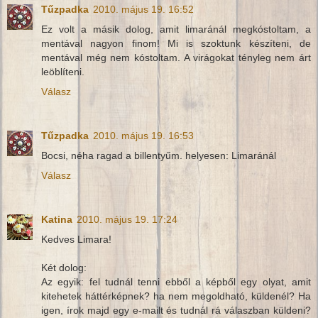
Tűzpadka
2010. május 19. 16:52
Ez volt a másik dolog, amit limaránál megkóstoltam, a
mentával nagyon finom! Mi is szoktunk készíteni, de
mentával még nem kóstoltam. A virágokat tényleg nem árt
leöblíteni.
Válasz
Tűzpadka
2010. május 19. 16:53
Bocsi, néha ragad a billentyűm. helyesen: Limaránál
Válasz
Katina
2010. május 19. 17:24
Kedves Limara!
Két dolog:
Az egyik: fel tudnál tenni ebből a képből egy olyat, amit
kitehetek háttérképnek? ha nem megoldható, küldenél? Ha
igen, írok majd egy e-mailt és tudnál rá válaszban küldeni?