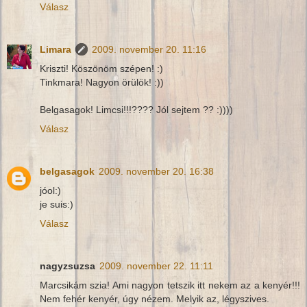
Válasz
Limara
2009. november 20. 11:16
Kriszti! Köszönöm szépen! :)
Tinkmara! Nagyon örülök! :))
Belgasagok! Limcsi!!!???? Jól sejtem ?? :))))
Válasz
belgasagok
2009. november 20. 16:38
jóol:)
je suis:)
Válasz
nagyzsuzsa
2009. november 22. 11:11
Marcsikám szia! Ami nagyon tetszik itt nekem az a kenyér!!!
Nem fehér kenyér, úgy nézem. Melyik az, légyszives.