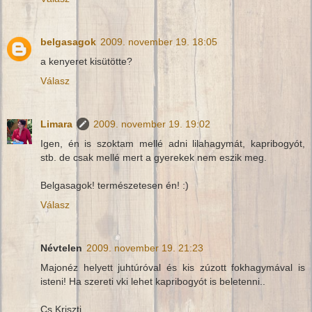
belgasagok
2009. november 19. 18:05
a kenyeret kisütötte?
Válasz
Limara
2009. november 19. 19:02
Igen, én is szoktam mellé adni lilahagymát, kapribogyót,
stb. de csak mellé mert a gyerekek nem eszik meg.
Belgasagok! természetesen én! :)
Válasz
Névtelen
2009. november 19. 21:23
Majonéz helyett juhtúróval és kis zúzott fokhagymával is
isteni! Ha szereti vki lehet kapribogyót is beletenni..
Cs.Kriszti