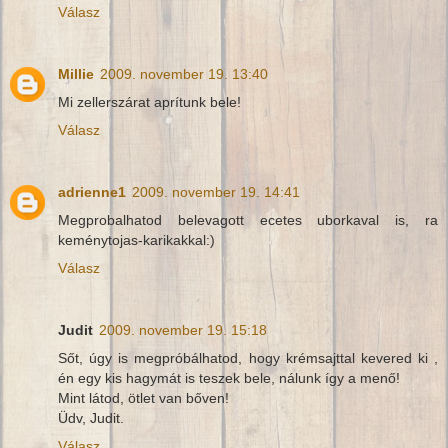
Válasz
Millie
2009. november 19. 13:40
Mi zellerszárat aprítunk bele!
Válasz
adrienne1
2009. november 19. 14:41
Megprobalhatod belevagott ecetes uborkaval is, ra
keménytojas-karikakkal:)
Válasz
Judit
2009. november 19. 15:18
Sőt, úgy is megpróbálhatod, hogy krémsajttal kevered ki ,
én egy kis hagymát is teszek bele, nálunk így a menő!
Mint látod, ötlet van bőven!
Üdv, Judit.
Válasz