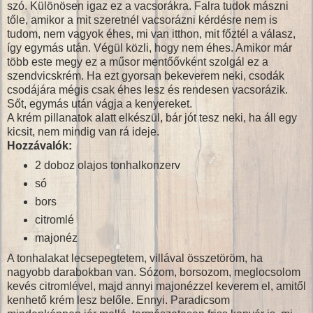
szó. Különösen igaz ez a vacsorákra. Falra tudok mászni
tőle, amikor a mit szeretnél vacsorázni kérdésre nem is
tudom, nem vagyok éhes, mi van itthon, mit főztél a válasz,
így egymás után. Végül közli, hogy nem éhes. Amikor már
több este megy ez a műsor mentőővként szolgál ez a
szendvicskrém. Ha ezt gyorsan bekeverem neki, csodák
csodájára mégis csak éhes lesz és rendesen vacsorázik.
Sőt, egymás után vágja a kenyereket.
A krém pillanatok alatt elkészül, bár jót tesz neki, ha áll egy
kicsit, nem mindig van rá ideje.
Hozzávalók:
2 doboz olajos tonhalkonzerv
só
bors
citromlé
majonéz
A tonhalakat lecsepegtetem, villával összetöröm, ha
nagyobb darabokban van. Sózom, borsozom, meglocsolom
kevés citromlével, majd annyi majonézzel keverem el, amitől
kenhető krém lesz belőle. Ennyi. Paradicsom