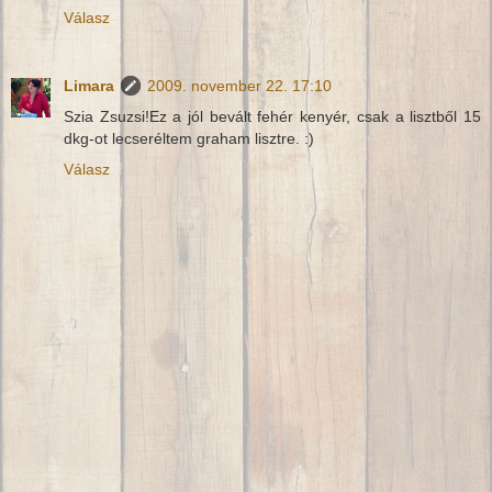
Válasz
Limara
2009. november 22. 17:10
Szia Zsuzsi!Ez a jól bevált fehér kenyér, csak a lisztből 15
dkg-ot lecseréltem graham lisztre. :)
Válasz