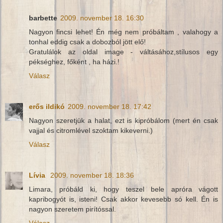
barbette
2009. november 18. 16:30
Nagyon fincsi lehet! Én még nem próbáltam , valahogy a
tonhal eddig csak a dobozból jött elő!
Gratulálok az oldal image - váltásához,stílusos egy
pékséghez, főként , ha házi.!
Válasz
erős ildikó
2009. november 18. 17:42
Nagyon szeretjük a halat, ezt is kipróbálom (mert én csak
vajjal és citromlével szoktam kikeverni.)
Válasz
Lívia
2009. november 18. 18:36
Limara, próbáld ki, hogy teszel bele apróra vágott
kapribogyót is, isteni! Csak akkor kevesebb só kell. Én is
nagyon szeretem pirítóssal.