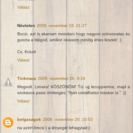
Válasz
Névtelen
2009. november 19. 21:27
Bocsi, azt is akartam mondani hogy nagyon színvonalas és
guszta a blogod, amikor olvasom mindig éhes leszek! :)
Cs. Kriszti
Válasz
Tinkmara
2009. november 20. 9:24
Megvolt. Limara! KÖSZÖNÖM! Tíz ujj lecuppantva, majd a
szokásos pasis ömlengés: "Ilyet csinálhatsz máskor is." :))
Válasz
belgasagok
2009. november 20. 10:53
na azért limcsi:) a lényeget lehagytad:)