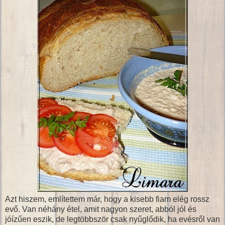
Azt hiszem, említettem már, hogy a kisebb fiam elég rossz
evő. Van néhány étel, amit nagyon szeret, abból jól és
jóízűen eszik, de legtöbbször csak nyűglődik, ha evésről van