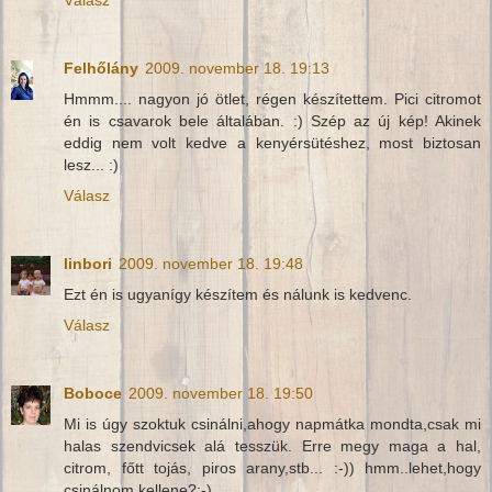
Válasz
Felhőlány
2009. november 18. 19:13
Hmmm.... nagyon jó ötlet, régen készítettem. Pici citromot
én is csavarok bele általában. :) Szép az új kép! Akinek
eddig nem volt kedve a kenyérsütéshez, most biztosan
lesz... :)
Válasz
linbori
2009. november 18. 19:48
Ezt én is ugyanígy készítem és nálunk is kedvenc.
Válasz
Boboce
2009. november 18. 19:50
Mi is úgy szoktuk csinálni,ahogy napmátka mondta,csak mi
halas szendvicsek alá tesszük. Erre megy maga a hal,
citrom, főtt tojás, piros arany,stb... :-)) hmm..lehet,hogy
csinálnom kellene?:-)