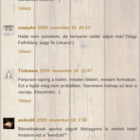
Válasz
szepyke
2009. november 18. 20:10
Halat nem szeretem, de kenyeret valaki adjon már!:)Vagy
Felhőlány, vagy Te Limara!:)
Válasz
Tinkmara
2009. november 18. 22:47
Férjuram rajong a halért, minden féléért, minden formában.
Ezt a fajtát még nem próbáltam. Szerintem holnap ez lesz a
vacsija. Köszönöm. :)
Válasz
aniko66
2009. november 19. 7:38
Bátrabbaknak apróra vágott lilahagyma is mehet bele!
Imádom ezt a "kenőcét"!