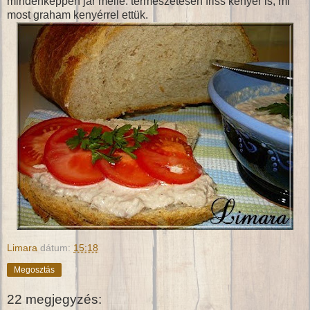
mindenképpen jár mellé. természetesen friss kenyér is, mi
most graham kenyérrel ettük.
Limara
dátum:
15:18
Megosztás
22 megjegyzés: