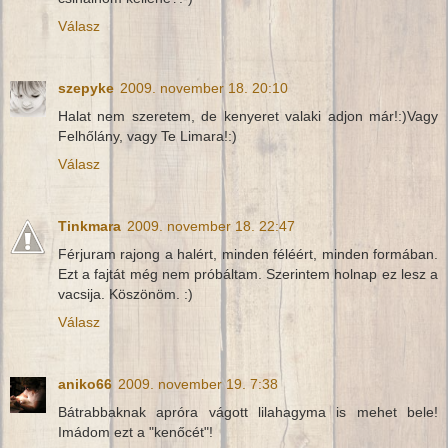
Válasz
szepyke
2009. november 18. 20:10
Halat nem szeretem, de kenyeret valaki adjon már!:)Vagy
Felhőlány, vagy Te Limara!:)
Válasz
Tinkmara
2009. november 18. 22:47
Férjuram rajong a halért, minden féléért, minden formában.
Ezt a fajtát még nem próbáltam. Szerintem holnap ez lesz a
vacsija. Köszönöm. :)
Válasz
aniko66
2009. november 19. 7:38
Bátrabbaknak apróra vágott lilahagyma is mehet bele!
Imádom ezt a "kenőcét"!