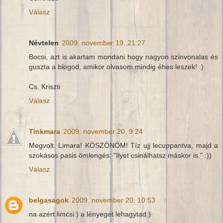
Válasz
Névtelen
2009. november 19. 21:27
Bocsi, azt is akartam mondani hogy nagyon színvonalas és
guszta a blogod, amikor olvasom mindig éhes leszek! :)
Cs. Kriszti
Válasz
Tinkmara
2009. november 20. 9:24
Megvolt. Limara! KÖSZÖNÖM! Tíz ujj lecuppantva, majd a
szokásos pasis ömlengés: "Ilyet csinálhatsz máskor is." :))
Válasz
belgasagok
2009. november 20. 10:53
na azért limcsi:) a lényeget lehagytad:)