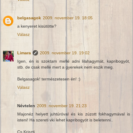
belgasagok
2009. november 19. 18:05
a kenyeret kisütötte?
Válasz
Limara
2009. november 19. 19:02
Igen, én is szoktam mellé adni lilahagymát, kapribogyót,
stb. de csak mellé mert a gyerekek nem eszik meg.
Belgasagok! természetesen én! :)
Válasz
Névtelen
2009. november 19. 21:23
Majonéz helyett juhtúróval és kis zúzott fokhagymával is
isteni! Ha szereti vki lehet kapribogyót is beletenni..
Cs.Kriszti