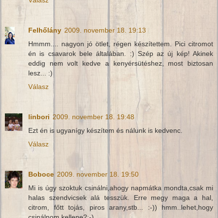
Válasz
Felhőlány
2009. november 18. 19:13
Hmmm.... nagyon jó ötlet, régen készítettem. Pici citromot
én is csavarok bele általában. :) Szép az új kép! Akinek
eddig nem volt kedve a kenyérsütéshez, most biztosan
lesz... :)
Válasz
linbori
2009. november 18. 19:48
Ezt én is ugyanígy készítem és nálunk is kedvenc.
Válasz
Boboce
2009. november 18. 19:50
Mi is úgy szoktuk csinálni,ahogy napmátka mondta,csak mi
halas szendvicsek alá tesszük. Erre megy maga a hal,
citrom, főtt tojás, piros arany,stb... :-)) hmm..lehet,hogy
csinálnom kellene?:-)