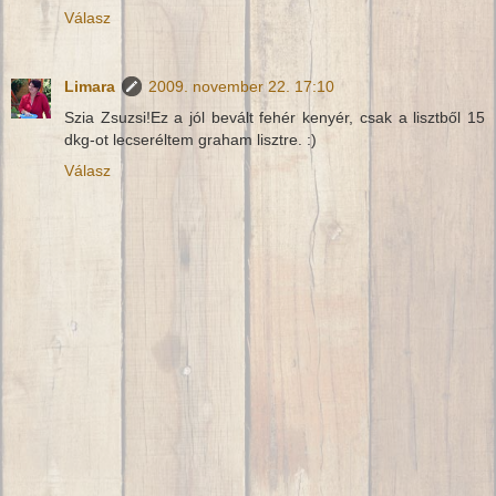
Válasz
Limara
2009. november 22. 17:10
Szia Zsuzsi!Ez a jól bevált fehér kenyér, csak a lisztből 15
dkg-ot lecseréltem graham lisztre. :)
Válasz