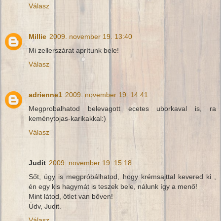
Válasz
Millie
2009. november 19. 13:40
Mi zellerszárat aprítunk bele!
Válasz
adrienne1
2009. november 19. 14:41
Megprobalhatod belevagott ecetes uborkaval is, ra
keménytojas-karikakkal:)
Válasz
Judit
2009. november 19. 15:18
Sőt, úgy is megpróbálhatod, hogy krémsajttal kevered ki ,
én egy kis hagymát is teszek bele, nálunk így a menő!
Mint látod, ötlet van bőven!
Üdv, Judit.
Válasz