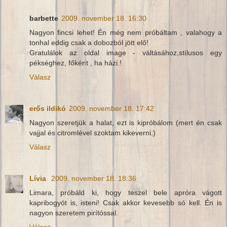
barbette
2009. november 18. 16:30
Nagyon fincsi lehet! Én még nem próbáltam , valahogy a
tonhal eddig csak a dobozból jött elő!
Gratulálok az oldal image - váltásához,stílusos egy
pékséghez, főként , ha házi.!
Válasz
erős ildikó
2009. november 18. 17:42
Nagyon szeretjük a halat, ezt is kipróbálom (mert én csak
vajjal és citromlével szoktam kikeverni.)
Válasz
Lívia
2009. november 18. 18:36
Limara, próbáld ki, hogy teszel bele apróra vágott
kapribogyót is, isteni! Csak akkor kevesebb só kell. Én is
nagyon szeretem pirítóssal.