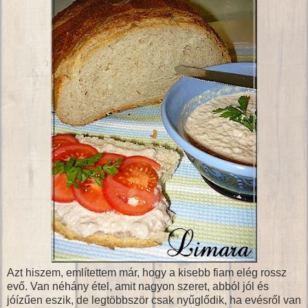
Azt hiszem, említettem már, hogy a kisebb fiam elég rossz
evő. Van néhány étel, amit nagyon szeret, abból jól és
jóízűen eszik, de legtöbbször csak nyűglődik, ha evésről van