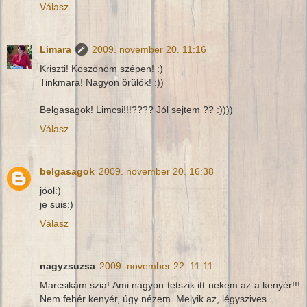
Válasz
Limara
2009. november 20. 11:16
Kriszti! Köszönöm szépen! :)
Tinkmara! Nagyon örülök! :))
Belgasagok! Limcsi!!!???? Jól sejtem ?? :))))
Válasz
belgasagok
2009. november 20. 16:38
jóol:)
je suis:)
Válasz
nagyzsuzsa
2009. november 22. 11:11
Marcsikám szia! Ami nagyon tetszik itt nekem az a kenyér!!!
Nem fehér kenyér, úgy nézem. Melyik az, légyszives.