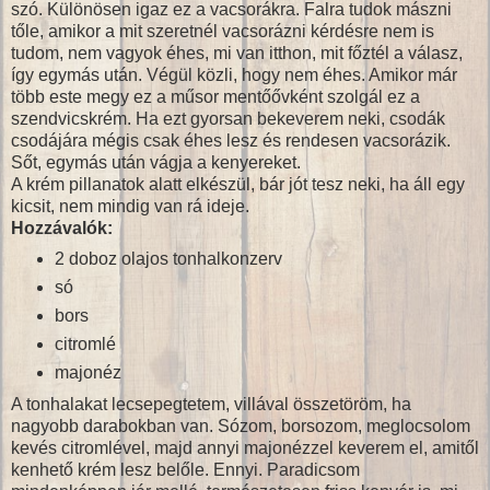
szó. Különösen igaz ez a vacsorákra. Falra tudok mászni
tőle, amikor a mit szeretnél vacsorázni kérdésre nem is
tudom, nem vagyok éhes, mi van itthon, mit főztél a válasz,
így egymás után. Végül közli, hogy nem éhes. Amikor már
több este megy ez a műsor mentőővként szolgál ez a
szendvicskrém. Ha ezt gyorsan bekeverem neki, csodák
csodájára mégis csak éhes lesz és rendesen vacsorázik.
Sőt, egymás után vágja a kenyereket.
A krém pillanatok alatt elkészül, bár jót tesz neki, ha áll egy
kicsit, nem mindig van rá ideje.
Hozzávalók:
2 doboz olajos tonhalkonzerv
só
bors
citromlé
majonéz
A tonhalakat lecsepegtetem, villával összetöröm, ha
nagyobb darabokban van. Sózom, borsozom, meglocsolom
kevés citromlével, majd annyi majonézzel keverem el, amitől
kenhető krém lesz belőle. Ennyi. Paradicsom