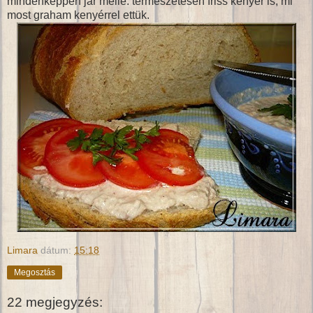
mindenképpen jár mellé. természetesen friss kenyér is, mi
most graham kenyérrel ettük.
Limara
dátum:
15:18
Megosztás
22 megjegyzés: