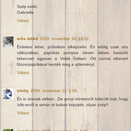
Szép estét,
Gabriella
Válasz
erős ildikó
2009. november 10. 19:01
Érdekes lehet, próbálom elképzelni. Én eddig csak sós
változatban, paprikás pompos néven láttam hasonló
tekercset egyszer a Vidék Ízében. Ott zsírral elkevert
fűszerpaprikával kenték meg a süteményt.
Válasz
trinity
2009. november 11. 1:05
Én is sósnak véltem...De annyi mindenről kiderült már, hogy
ízlik-erről is simán el tudom képzelni, olyan szép!!
Válasz
gondaanyu
2009. november 11. 6:26