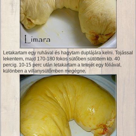
Letakartam egy ruhával és hagytam duplájára kelni. Tojással
lekentem, majd 170-180 fokos sütőben sütöttem kb. 40
percig. 10-15 perc után letakartam a tetejét egy fóliával,
különben a villanysütőmben megégne.