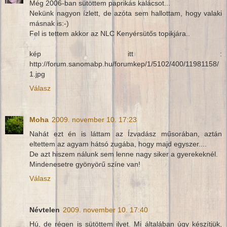
Még 2006-ban sütöttem paprikás kalácsot...
Nekünk nagyon ízlett, de azóta sem hallottam, hogy valaki
másnak is:-)
Fel is tettem akkor az NLC Kenyérsütős topikjára..
kép itt :
http://forum.sanomabp.hu/forumkep/1/5102/400/11981158/
1.jpg
Válasz
Moha
2009. november 10. 17:23
Nahát ezt én is láttam az Ízvadász műsorában, aztán
eltettem az agyam hátsó zugába, hogy majd egyszer....
De azt hiszem nálunk sem lenne nagy siker a gyerekeknél.
Mindenesetre gyönyörű színe van!
Válasz
Névtelen
2009. november 10. 17:40
Hú, de régen is sütöttem ilyet. Mi általában úgy készítjük,