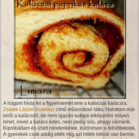
A húgom hívta fel a figyelmemet erre a kalocsai kalácsra.
Zsidek László Ízvadász
című műsorában látta. Halottam már
erről a kalácsról, de nem igazán tudtam elképzelni milyen
lehet, mivel a kalács édes, nem pedig sós, ahogy várnánk.
Kipróbáltam és ízlett mindenkinek, különösen a felnőtteknek.
A gyerekek csak addig ették míg azt hitték lekvár van benne,