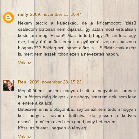
nelly
2009. november 11. 20:44
Nekem teccik a kalácskád, de a kificamodott ízlésű
családom biztosan nem díjazná. Így aztán most virtuálisan
kóstoltam meg. Finom!! Más: tudod, hogy 26.-án lesz egy
éve, hogy örülhetünk ennek a gyönyörű szép és hasznos
blognak??? Boldog szülinapot előre is.....!!!!!Már csak azért
is, mert nem leszek itthon ezen a nevezetes napon.
Válasz
Reni
2009. november 28. 15:23
Megsütöttem...nekem nagyon ízlett, a nagyobbik fiamnak
is...a férjem még dolgozik, de ahogy ismerem neki sem lesz
ellenére a kalács!
Beteszem én is a blogomba...sajnos azt nem tudom hogyan
kell, hogy a nevedre kattintva ide jusson a kedves
olvasó...remélem azért nem gond,hogy beteszem...
Köszi az ötletet...nagyon jó tényleg!
Válasz