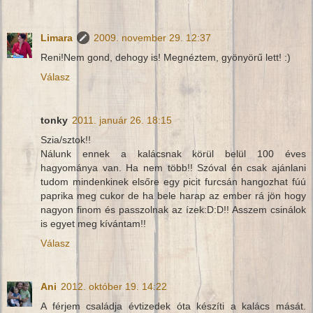
Limara
2009. november 29. 12:37
Reni!Nem gond, dehogy is! Megnéztem, gyönyörű lett! :)
Válasz
tonky
2011. január 26. 18:15
Szia/sztok!!
Nálunk ennek a kalácsnak körül belül 100 éves
hagyománya van. Ha nem több!! Szóval én csak ajánlani
tudom mindenkinek elsőre egy picit furcsán hangozhat fúú
paprika meg cukor de ha bele harap az ember rá jön hogy
nagyon finom és passzolnak az ízek:D:D!! Asszem csinálok
is egyet meg kívántam!!
Válasz
Ani
2012. október 19. 14:22
A férjem családja évtizedek óta készíti a kalács mását.