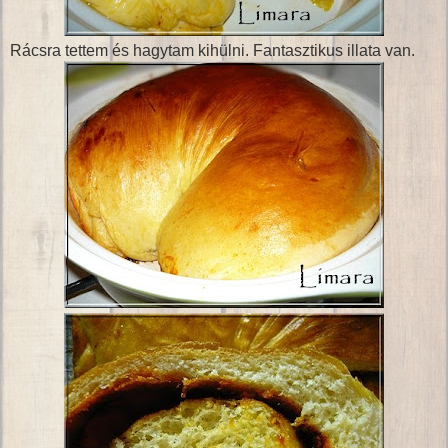
Rácsra tettem és hagytam kihülni. Fantasztikus illata van.