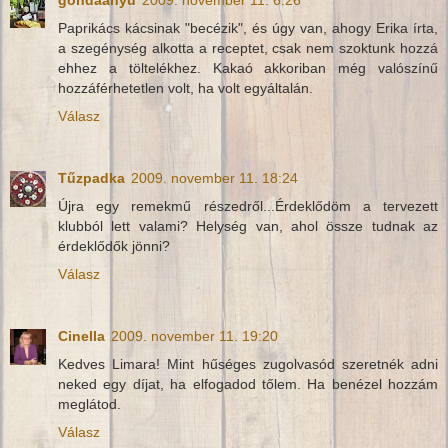
Paprikács kácsinak "becézik", és úgy van, ahogy Erika írta,
a szegénység alkotta a receptet, csak nem szoktunk hozzá
ehhez a töltelékhez. Kakaó akkoriban még valószínű
hozzáférhetetlen volt, ha volt egyáltalán.
Válasz
Tűzpadka
2009. november 11. 18:24
Újra egy remekmű részedről...Érdeklődöm a tervezett
klubból lett valami? Helység van, ahol össze tudnak az
érdeklődők jönni?
Válasz
Cinella
2009. november 11. 19:20
Kedves Limara! Mint hűséges zugolvasód szeretnék adni
neked egy díjat, ha elfogadod tőlem. Ha benézel hozzám
meglátod.
Válasz