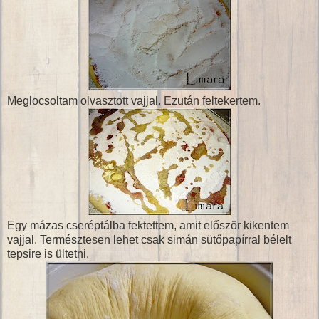
Meglocsoltam olvasztott vajjal. Ezután feltekertem.
Egy mázas cseréptálba fektettem, amit először kikentem
vajjal. Természtesen lehet csak simán sütőpapírral bélelt
tepsire is ültetni.