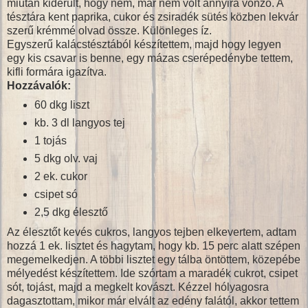
miután kiderült, hogy nem, már nem volt annyira vonzó. A
tésztára kent paprika, cukor és zsiradék sütés közben lekvár
szerű krémmé olvad össze. Különleges íz.
Egyszerű kalácstésztából készítettem, majd hogy legyen
egy kis csavar is benne, egy mázas cserépedénybe tettem,
kifli formára igazítva.
Hozzávalók:
60 dkg liszt
kb. 3 dl langyos tej
1 tojás
5 dkg olv. vaj
2 ek. cukor
csipet só
2,5 dkg élesztő
Az élesztőt kevés cukros, langyos tejben elkevertem, adtam
hozzá 1 ek. lisztet és hagytam, hogy kb. 15 perc alatt szépen
megemelkedjen. A többi lisztet egy tálba öntöttem, közepébe
mélyedést készítettem. Ide szórtam a maradék cukrot, csipet
sót, tojást, majd a megkelt kovászt. Kézzel hólyagosra
dagasztottam, mikor már elvált az edény falától, akkor tettem