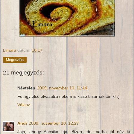
Limara
dátum:
10:17
Megosztás
21 megjegyzés:
Névtelen
2009. november 10. 11:44
Fú, így elsö olvasatra nekem is kissé bizarnak tünik! :)
Válasz
Andi
2009. november 10. 12:27
Jaja, ahogy Ancsika írja. Bizarr, de marha jól néz ki.