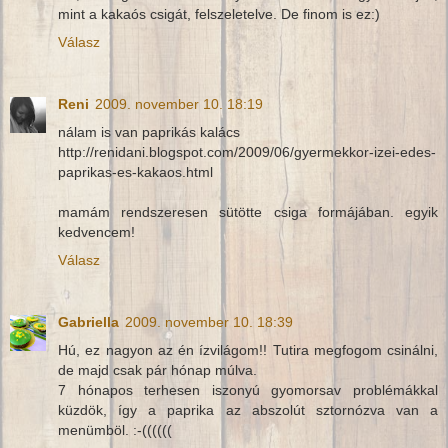
mint a kakaós csigát, felszeletelve. De finom is ez:)
Válasz
Reni
2009. november 10. 18:19
nálam is van paprikás kalács
http://renidani.blogspot.com/2009/06/gyermekkor-izei-edes-
paprikas-es-kakaos.html
mamám rendszeresen sütötte csiga formájában. egyik
kedvencem!
Válasz
Gabriella
2009. november 10. 18:39
Hú, ez nagyon az én ízvilágom!! Tutira megfogom csinálni,
de majd csak pár hónap múlva.
7 hónapos terhesen iszonyú gyomorsav problémákkal
küzdök, így a paprika az abszolút sztornózva van a
menümböl. :-((((((