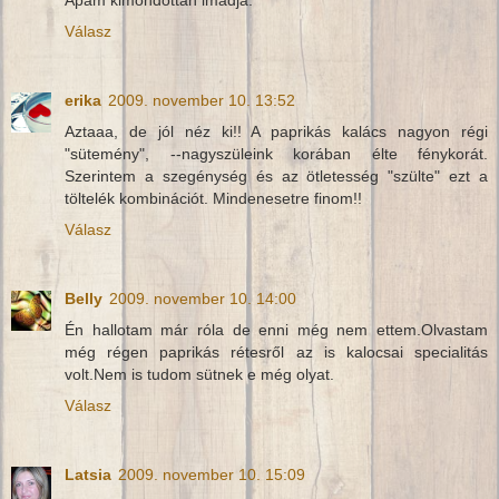
Válasz
erika
2009. november 10. 13:52
Aztaaa, de jól néz ki!! A paprikás kalács nagyon régi
"sütemény", --nagyszüleink korában élte fénykorát.
Szerintem a szegénység és az ötletesség "szülte" ezt a
töltelék kombinációt. Mindenesetre finom!!
Válasz
Belly
2009. november 10. 14:00
Én hallotam már róla de enni még nem ettem.Olvastam
még régen paprikás rétesről az is kalocsai specialitás
volt.Nem is tudom sütnek e még olyat.
Válasz
Latsia
2009. november 10. 15:09