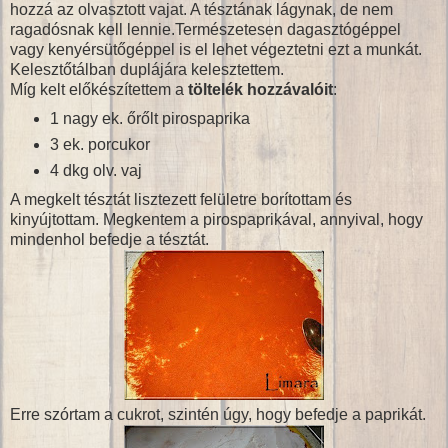
hozzá az olvasztott vajat. A tésztának lágynak, de nem
ragadósnak kell lennie.Természetesen dagasztógéppel
vagy kenyérsütőgéppel is el lehet végeztetni ezt a munkát.
Kelesztőtálban duplájára kelesztettem.
Míg kelt előkészítettem a
töltelék hozzávalóit
:
1 nagy ek. őrőlt pirospaprika
3 ek. porcukor
4 dkg olv. vaj
A megkelt tésztát lisztezett felületre borítottam és
kinyújtottam. Megkentem a pirospaprikával, annyival, hogy
mindenhol befedje a tésztát.
Erre szórtam a cukrot, szintén úgy, hogy befedje a paprikát.