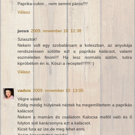
Paprika-cukor....nem semmi páros!!!!
Válasz
jucus
2009. november 10. 12:38
Sziasztok!
Nekem volt egy szobatársam a koleszban, az anyukája
rendszeresen sütötte ezt a paprikás kalácsot, valami
eszméletlen finom!!! Ha lesz normális sütőm, tutira
kipróbélom én is. Köszi a receptet!!!!!!! :)
Válasz
vadcic
2009. november 10. 13:05
Végre valaki.
Eddig mindig hülyének néztek ha megemlítettem a paprikás
kalácsot.
Nekem a mamám és családom Kalocsa mellől való és ő
folyton süti karácsonyra ezt a kalácsot.
Kicsit fura az íze,de meg lehet enni.
Apám kimondottan imádja.