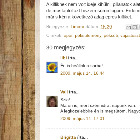
A kifliknek nem volt ideje kihűlni, pillanatok a
de mostantól azt hiszem sűrűn fogom. Érdemes 
máris kéri a következő adag epres kifliket.
Bejegyezte:
Limara
dátum:
15:20
Címkék:
eper
,
péksütemény
,
péksüti
,
vajastész
30 megjegyzés:
libi
írta...
Én is beállok a sorba!
2009. május 14. 16:44
Vali
írta...
Szia!
Ma én is, mert szénhidrát napunk van.
A legközelebbire én is megsütöm. Nagyon
2009. május 14. 17:01
Brigitta
írta...