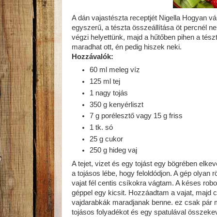
A dán vajastészta receptjét Nigella Hogyan v
egyszerű, a tészta összeállítása öt percnél 
végzi helyettünk, majd a hűtőben pihen a tészt
maradhat ott, én pedig hiszek neki.
Hozzávalók:
60 ml meleg víz
125 ml tej
1 nagy tojás
350 g kenyérliszt
7 g porélesztő vagy 15 g friss
1 tk. só
25 g cukor
250 g hideg vaj
A tejet, vizet és egy tojást egy bögrében elk
a tojásos lébe, hogy feloldódjon. A gép olyan 
vajat fél centis csíkokra vágtam. A késes robo
géppel egy kicsit. Hozzáadtam a vajat, majd 
vajdarabkák maradjanak benne. ez csak pár m
tojásos folyadékot és egy spatulával össze