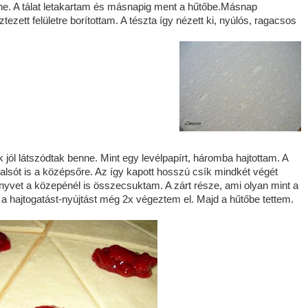
ne. A tálat letakartam és másnapig ment a hűtőbe.Másnap
ztezett felületre borítottam. A tészta így nézett ki, nyúlós, ragacsos
 jól látszódtak benne. Mint egy levélpapírt, háromba hajtottam. A
lsót is a középsőre. Az így kapott hosszú csík mindkét végét
nyvet a közepénél is összecsuktam. A zárt része, ami olyan mint a
t a hajtogatást-nyújtást még 2x végeztem el. Majd a hűtőbe tettem.