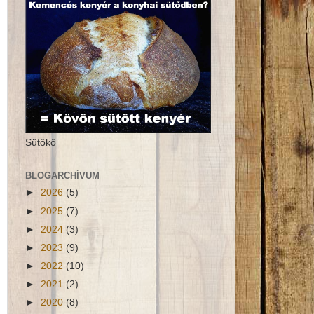
Sütőkő
BLOGARCHÍVUM
►
2026
(5)
►
2025
(7)
►
2024
(3)
►
2023
(9)
►
2022
(10)
►
2021
(2)
►
2020
(8)