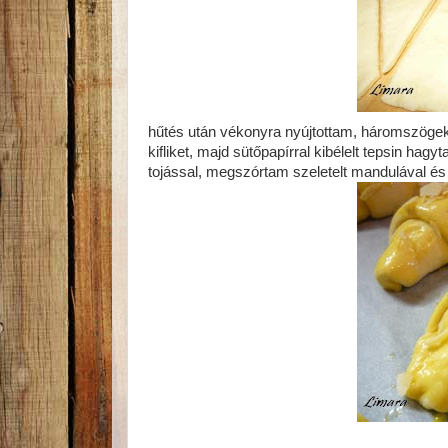
hűtés után vékonyra nyújtottam, háromszögek
kifliket, majd sütőpapírral kibélelt tepsin hag
tojással, megszórtam szeletelt mandulával és 