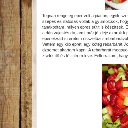
Tegnap rengeteg eper volt a piacon, egyik szeb
szépek és illatosak voltak a gyümölcsök, hogy
tanakodtam, milyen epres sütit is készítsek. E
a dán vajastészta, amit már jó ideje akarok kipró
eperlekvárt szeretem összefőzni rebarbarával, 
Vettem egy kiló epret, egy köteg rebarbarát.
dzsemet akartam kapni. A rebarbarát megpuco
zselésítő és fél citrom leve. Felforraltam, hag