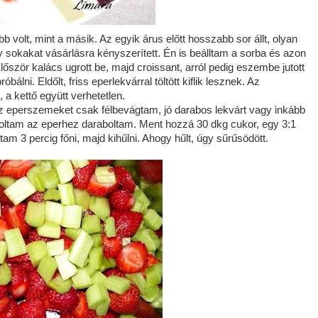
b volt, mint a másik. Az egyik árus előtt hosszabb sor állt, olyan
 sokakat vásárlásra kényszerített. Én is beálltam a sorba és azon
lőször kalács ugrott be, majd croissant, arról pedig eszembe jutott
bálni. Eldőlt, friss eperlekvárral töltött kiflik lesznek. Az
a kettő együtt verhetetlen.
 Az eperszemeket csak félbevágtam, jó darabos lekvárt vagy inkább
ltam az eperhez daraboltam. Ment hozzá 30 dkg cukor, egy 3:1
ytam 3 percig főni, majd kihűlni. Ahogy hűlt, úgy sűrűsödött.