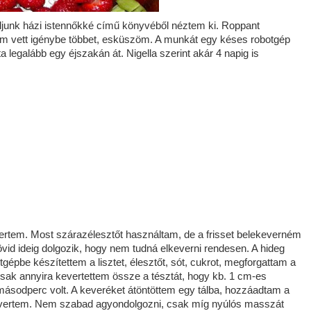
áljunk házi istennőkké című könyvéből néztem ki. Roppant
nem vett igénybe többet, esküszöm. A munkát egy késes robotgép
a legalább egy éjszakán át. Nigella szerint akár 4 napig is
evertem. Most szárazélesztőt használtam, de a frisset belekeverném
rövid ideig dolgozik, hogy nem tudná elkeverni rendesen. A hideg
tgépbe készítettem a lisztet, élesztőt, sót, cukrot, megforgattam a
csak annyira kevertettem össze a tésztát, hogy kb. 1 cm-es
ásodperc volt. A keveréket átöntöttem egy tálba, hozzáadtam a
kevertem. Nem szabad agyondolgozni, csak míg nyúlós masszát