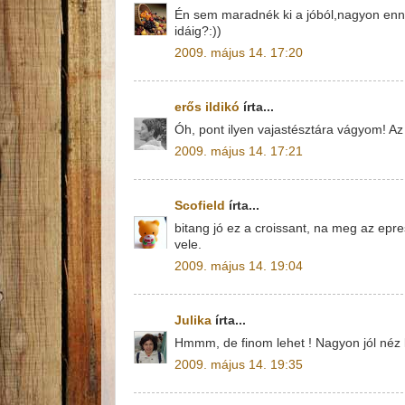
Én sem maradnék ki a jóból,nagyon enniv
idáig?:))
2009. május 14. 17:20
erős ildikó
írta...
Óh, pont ilyen vajastésztára vágyom! Az
2009. május 14. 17:21
Scofield
írta...
bitang jó ez a croissant, na meg az epr
vele.
2009. május 14. 19:04
Julika
írta...
Hmmm, de finom lehet ! Nagyon jól néz k
2009. május 14. 19:35