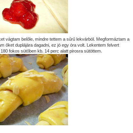
et vágtam belőle, mindre tettem a sűrű lekvárból. Megformáztam a
ytam őket duplájára dagadni, ez jó egy óra volt. Lekentem felvert
180 fokos sütőben kb. 14 perc alatt pirosra sütöttem.