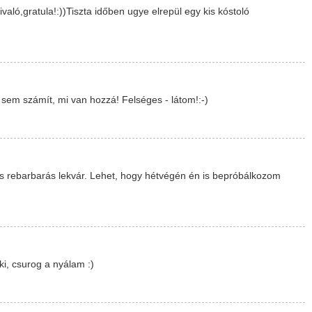
aló,gratula!:))Tiszta időben ugye elrepül egy kis kóstoló
 sem számít, mi van hozzá! Felséges - látom!:-)
es rebarbarás lekvár. Lehet, hogy hétvégén én is bepróbálkozom
i, csurog a nyálam :)