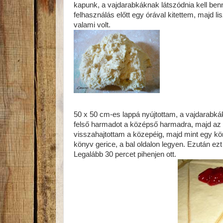
kapunk, a vajdarabkáknak látszódnia kell ben
felhasználás előtt egy órával kitettem, majd lis
valami volt.
50 x 50 cm-es lappá nyújtottam, a vajdarabkák
felső harmadot a középső harmadra, majd az a
visszahajtottam a közepéig, majd mint egy kö
könyv gerice, a bal oldalon legyen. Ezután ez
Legalább 30 percet pihenjen ott.