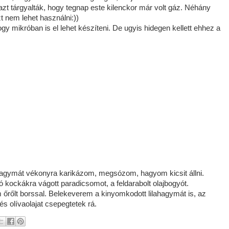
 azt tárgyalták, hogy tegnap este kilenckor már volt gáz. Néhány
t nem lehet használni:))
ogy mikróban is el lehet készíteni. De ugyis hidegen kellett ehhez a
ahagymát vékonyra karikázom, megsózom, hagyom kicsit állni.
ó kockákra vágott paradicsomot, a feldarabolt olajbogyót.
rőlt borssal. Belekeverem a kinyomkodott lilahagymát is, az
és olívaolajat csepegtetek rá.