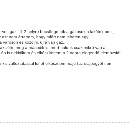
r volt gáz...1-2 helyre becsöngettek a gázosok a lakótelepen ,
k azt nem értettem, hogy miért nem lehetett egy
városon és közölni, újra van gáz....
eakcióm, meg a második is, mert nálunk csak mikró van a
e én is nekiálltam és elkészítettem a 2 napra elegendő elemózsiát:
gy kis változtatással lehet elkészítem majd (az olajbogyót nem