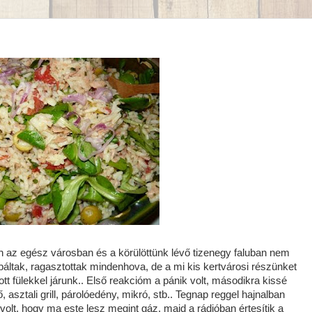
n az egész városban és a körülöttünk lévő tizenegy faluban nem
obáltak, ragasztottak mindenhova, de a mi kis kertvárosi részünket
tott fülekkel járunk.. Első reakcióm a pánik volt, másodikra kissé
ő, asztali grill, párolóedény, mikró, stb.. Tegnap reggel hajnalban
volt, hogy ma este lesz megint gáz, majd a rádióban értesítik a