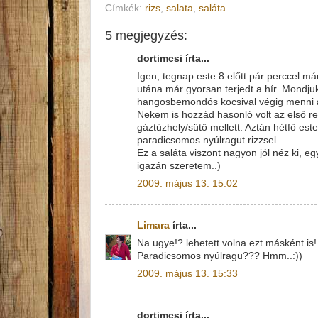
Címkék:
rizs
,
salata
,
saláta
5 megjegyzés:
dortimcsi írta...
Igen, tegnap este 8 előtt pár perccel má
utána már gyorsan terjedt a hír. Mondju
hangosbemondós kocsival végig menni a 
Nekem is hozzád hasonló volt az első r
gáztűzhely/sütő mellett. Aztán hétfő est
paradicsomos nyúlragut rizzsel.
Ez a saláta viszont nagyon jól néz ki, e
igazán szeretem..)
2009. május 13. 15:02
Limara
írta...
Na ugye!? lehetett volna ezt másként is!
Paradicsomos nyúlragu??? Hmm..:))
2009. május 13. 15:33
dortimcsi írta...