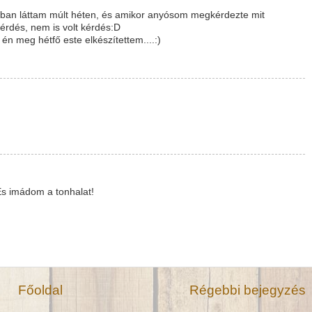
gjában láttam múlt héten, és amikor anyósom megkérdezte mit
kérdés, nem is volt kérdés:D
én meg hétfő este elkészítettem....:)
És imádom a tonhalat!
Főoldal
Régebbi bejegyzés