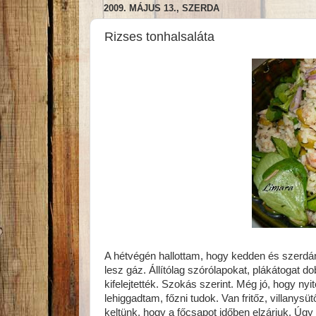
2009. MÁJUS 13., SZERDA
Rizses tonhalsaláta
A hétvégén hallottam, hogy kedden és szerdá
lesz gáz. Állítólag szórólapokat, plákátogat d
kifelejtették. Szokás szerint. Még jó, hogy nyi
lehiggadtam, főzni tudok. Van fritőz, villanysüt
keltünk, hogy a főcsapot időben elzárjuk. Úgy 