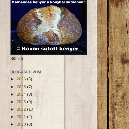
Sütőkő
BLOGARCHÍVUM
►
2026
(5)
►
2025
(7)
►
2024
(3)
►
2023
(9)
►
2022
(10)
►
2021
(2)
►
2020
(8)