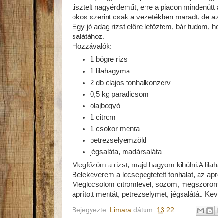
tisztelt nagyérdeműt, erre a piacon mindenütt
okos szerint csak a vezetékben maradt, de az
Egy jó adag rizst előre lefőztem, bár tudom, h
salátához.
Hozzávalók:
1 bögre rizs
1 lilahagyma
2 db olajos tonhalkonzerv
0,5 kg paradicsom
olajbogyó
1 citrom
1 csokor menta
petrezselyemzöld
jégsaláta, madársaláta
Megfőzöm a rizst, majd hagyom kihülni.A lil
Belekeverem a lecsepegtetett tonhalat, az apr
Meglocsolom citromlével, sózom, megszórom ő
aprított mentát, petrezselymet, jégsalátát. Kev
Bejegyezte:
Limara
dátum:
13:22