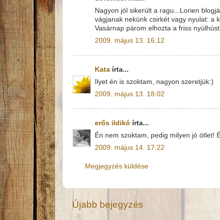
Nagyon jól sikerült a ragu...Lorien blo
vágjanak nekünk csirkét vagy nyulat: a 
Vasárnap párom elhozta a friss nyúlhúst 
2009. május 13. 16:12
Kata
írta...
Ilyet én is szoktam, nagyon szeretjük:)
2009. május 13. 18:02
erős ildikó
írta...
Én nem szoktam, pedig milyen jó ötlet! 
2009. május 14. 17:22
Megjegyzés küldése
Újabb bejegyzés