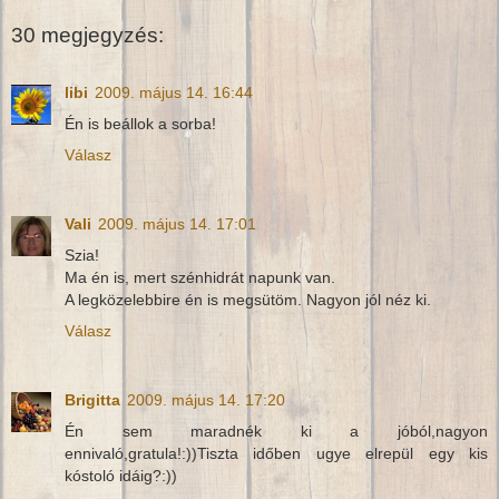
30 megjegyzés:
libi
2009. május 14. 16:44
Én is beállok a sorba!
Válasz
Vali
2009. május 14. 17:01
Szia!
Ma én is, mert szénhidrát napunk van.
A legközelebbire én is megsütöm. Nagyon jól néz ki.
Válasz
Brigitta
2009. május 14. 17:20
Én sem maradnék ki a jóból,nagyon
ennivaló,gratula!:))Tiszta időben ugye elrepül egy kis
kóstoló idáig?:))