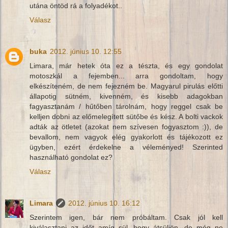
utána öntöd rá a folyadékot..
Válasz
buka
2012. június 10. 12:55
Limara, már hetek óta ez a tészta, és egy gondolat
motoszkál a fejemben... arra gondoltam, hogy
elkészíteném, de nem fejezném be. Magyarul pirulás előtti
állapotig sütném, kivenném, és kisebb adagokban
fagyasztanám / hűtőben tárolnám, hogy reggel csak be
kelljen dobni az előmelegített sütőbe és kész. A bolti vackok
adták az ötletet (azokat nem szívesen fogyasztom :)), de
bevallom, nem vagyok elég gyakorlott és tájékozott ez
ügyben, ezért érdekelne a véleményed! Szerinted
használható gondolat ez?
Válasz
Limara
2012. június 10. 16:12
Szerintem igen, bár nem próbáltam. Csak jól kell
kiválasztani az időt amíg sül, hogy átsüljön, de még ne