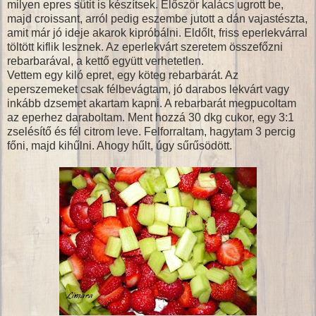
milyen epres sütit is készítsek. Először kalács ugrott be,
majd croissant, arról pedig eszembe jutott a dán vajastészta,
amit már jó ideje akarok kipróbálni. Eldőlt, friss eperlekvárral
töltött kiflik lesznek. Az eperlekvárt szeretem összefőzni
rebarbarával, a kettő együtt verhetetlen.
Vettem egy kiló epret, egy köteg rebarbarát. Az
eperszemeket csak félbevágtam, jó darabos lekvárt vagy
inkább dzsemet akartam kapni. A rebarbarát megpucoltam
az eperhez daraboltam. Ment hozzá 30 dkg cukor, egy 3:1
zselésítő és fél citrom leve. Felforraltam, hagytam 3 percig
főni, majd kihűlni. Ahogy hűlt, úgy sűrűsödött.