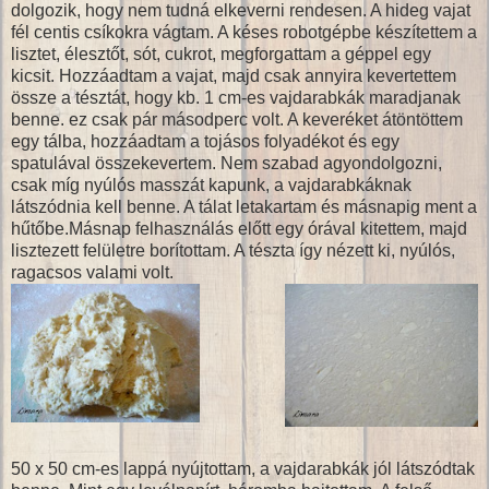
dolgozik, hogy nem tudná elkeverni rendesen. A hideg vajat
fél centis csíkokra vágtam. A késes robotgépbe készítettem a
lisztet, élesztőt, sót, cukrot, megforgattam a géppel egy
kicsit. Hozzáadtam a vajat, majd csak annyira kevertettem
össze a tésztát, hogy kb. 1 cm-es vajdarabkák maradjanak
benne. ez csak pár másodperc volt. A keveréket átöntöttem
egy tálba, hozzáadtam a tojásos folyadékot és egy
spatulával összekevertem. Nem szabad agyondolgozni,
csak míg nyúlós masszát kapunk, a vajdarabkáknak
látszódnia kell benne. A tálat letakartam és másnapig ment a
hűtőbe.Másnap felhasználás előtt egy órával kitettem, majd
lisztezett felületre borítottam. A tészta így nézett ki, nyúlós,
ragacsos valami volt.
50 x 50 cm-es lappá nyújtottam, a vajdarabkák jól látszódtak