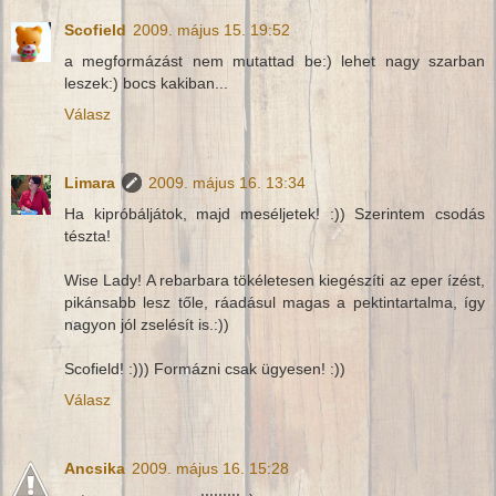
Scofield
2009. május 15. 19:52
a megformázást nem mutattad be:) lehet nagy szarban
leszek:) bocs kakiban...
Válasz
Limara
2009. május 16. 13:34
Ha kipróbáljátok, majd meséljetek! :)) Szerintem csodás
tészta!
Wise Lady! A rebarbara tökéletesen kiegészíti az eper ízést,
pikánsabb lesz tőle, ráadásul magas a pektintartalma, így
nagyon jól zselésít is.:))
Scofield! :))) Formázni csak ügyesen! :))
Válasz
Ancsika
2009. május 16. 15:28