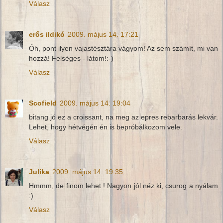
Válasz
erős ildikó
2009. május 14. 17:21
Óh, pont ilyen vajastésztára vágyom! Az sem számít, mi van
hozzá! Felséges - látom!:-)
Válasz
Scofield
2009. május 14. 19:04
bitang jó ez a croissant, na meg az epres rebarbarás lekvár.
Lehet, hogy hétvégén én is bepróbálkozom vele.
Válasz
Julika
2009. május 14. 19:35
Hmmm, de finom lehet ! Nagyon jól néz ki, csurog a nyálam
:)
Válasz