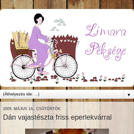
▼
2009. MÁJUS 14., CSÜTÖRTÖK
Dán vajastészta friss eperlekvárral