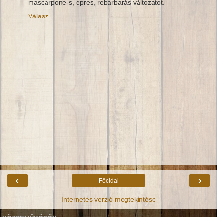
mascarpone-s, epres, rebarbarás változatot.
Válasz
‹
›
Főoldal
Internetes verzió megtekintése