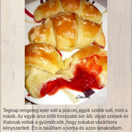
Tegnap rengeteg eper volt a piacon, egyik szebb volt, mint a
másik. Az egyik árus előtt hosszabb sor állt, olyan szépek és
illatosak voltak a gyümölcsök, hogy sokakat vásárlásra
kényszerített. Én is beálltam a sorba és azon tanakodtam,