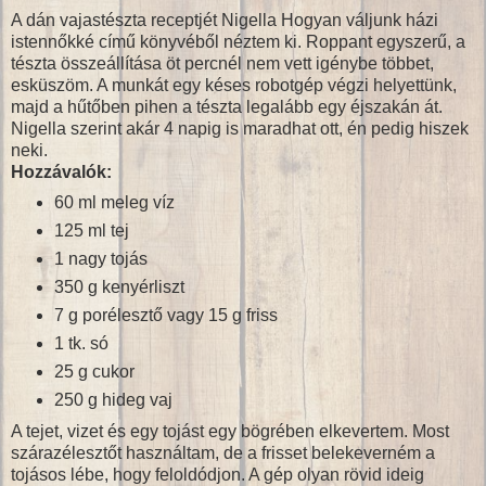
A dán vajastészta receptjét Nigella Hogyan váljunk házi
istennőkké című könyvéből néztem ki. Roppant egyszerű, a
tészta összeállítása öt percnél nem vett igénybe többet,
esküszöm. A munkát egy késes robotgép végzi helyettünk,
majd a hűtőben pihen a tészta legalább egy éjszakán át.
Nigella szerint akár 4 napig is maradhat ott, én pedig hiszek
neki.
Hozzávalók:
60 ml meleg víz
125 ml tej
1 nagy tojás
350 g kenyérliszt
7 g porélesztő vagy 15 g friss
1 tk. só
25 g cukor
250 g hideg vaj
A tejet, vizet és egy tojást egy bögrében elkevertem. Most
szárazélesztőt használtam, de a frisset belekeverném a
tojásos lébe, hogy feloldódjon. A gép olyan rövid ideig