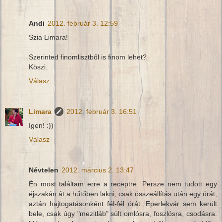
Andi
2012. február 3. 12:59
Szia Limara!
Szerinted finomlisztből is finom lehet?
Köszi.
Válasz
Limara
2012. február 3. 16:51
Igen! :))
Válasz
Névtelen
2012. március 2. 13:47
Én most találtam erre a receptre. Persze nem tudott egy
éjszakán át a hűtőben lakni, csak összeállítás után egy órát,
aztán hajtogatásonként fél-fél órát. Eperlekvár sem került
bele, csak úgy "mezitláb" sült omlósra, foszlósra, csodásra.