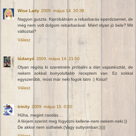
Wise Lady
2009. május 14. 20:38
Nagyon guszta. Kipróbálnám a rebarbarás eperdzsemet, de
még nem volt dolgom rebarbarával. Miért olyan jó bele? Mit
változtat?
Válasz
lúdanyó
2009. május 14. 21:50
Olyan régóta ki szeretném próbálni a dán vajastésztát, de
nekem sokkal bonyolultabb receptem van. Ez sokkal
egyszerűbb, most már neki fogok látni :) Köszi!
Válasz
trinity
2009. május 15. 0:20
Hűha, megint csodás....
A férjem szerint meg fogyózni kellene-nem nekem-neki:))
De akkor nem süthetek:(Vagy suttyomban:))))
Válasz