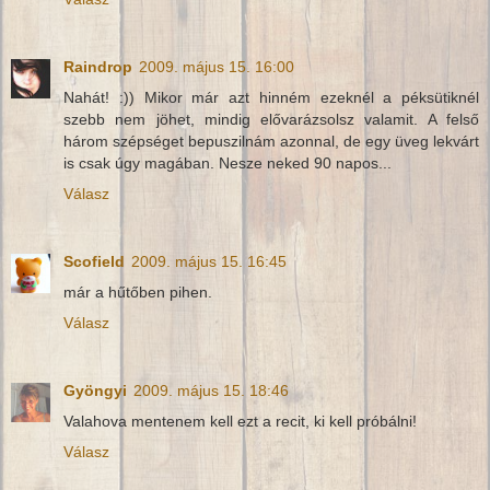
Raindrop
2009. május 15. 16:00
Nahát! :)) Mikor már azt hinném ezeknél a péksütiknél
szebb nem jöhet, mindig elővarázsolsz valamit. A felső
három szépséget bepuszilnám azonnal, de egy üveg lekvárt
is csak úgy magában. Nesze neked 90 napos...
Válasz
Scofield
2009. május 15. 16:45
már a hűtőben pihen.
Válasz
Gyöngyi
2009. május 15. 18:46
Valahova mentenem kell ezt a recit, ki kell próbálni!
Válasz