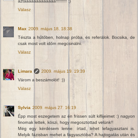
aztaaaaaaaaaaaaa!!!!!!!!! :)
Válasz
Max
2009. május 18. 18:38
Tészta a hűtőben, holnap próba, és referálok. Bocsika, de
csak most volt időm megcsinálni.
Válasz
Limara
2009. május 19. 19:39
Várom a beszámolót! :))
Válasz
Sylvia
2009. május 27. 16:19
Épp most eszegetem az én frissen sült kiflijeimet :) nagyon
finomak lettek, köszi, hogy megosztottad velünk!!
Még egy kérdésem lenne: írtad, lehet lefagyasztani is.
Melyik fázisban mehet a fagyasztóba? A hajtogatás után és