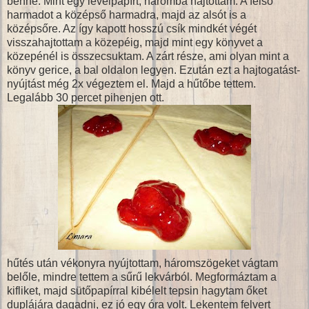
benne. Mint egy levélpapírt, háromba hajtottam. A felső
harmadot a középső harmadra, majd az alsót is a
középsőre. Az így kapott hosszú csík mindkét végét
visszahajtottam a közepéig, majd mint egy könyvet a
közepénél is összecsuktam. A zárt része, ami olyan mint a
könyv gerice, a bal oldalon legyen. Ezután ezt a hajtogatást-
nyújtást még 2x végeztem el. Majd a hűtőbe tettem.
Legalább 30 percet pihenjen ott.
hűtés után vékonyra nyújtottam, háromszögeket vágtam
belőle, mindre tettem a sűrű lekvárból. Megformáztam a
kifliket, majd sütőpapírral kibélelt tepsin hagytam őket
duplájára dagadni, ez jó egy óra volt. Lekentem felvert