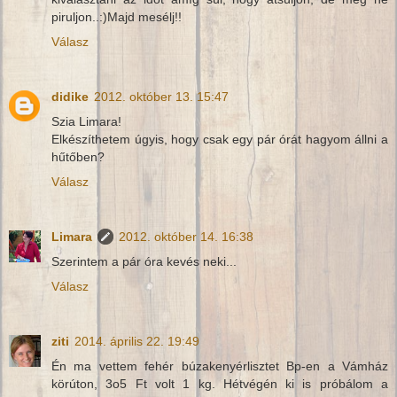
piruljon..:)Majd mesélj!!
Válasz
didike
2012. október 13. 15:47
Szia Limara!
Elkészíthetem úgyis, hogy csak egy pár órát hagyom állni a
hűtőben?
Válasz
Limara
2012. október 14. 16:38
Szerintem a pár óra kevés neki...
Válasz
ziti
2014. április 22. 19:49
Én ma vettem fehér búzakenyérlisztet Bp-en a Vámház
körúton, 3o5 Ft volt 1 kg. Hétvégén ki is próbálom a