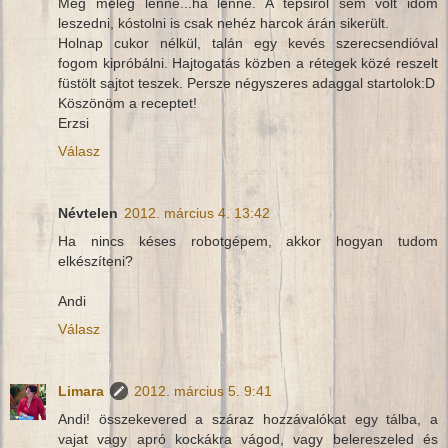
Még meleg lenne...ha lenne. A tepsiről sem volt időm
leszedni, kóstolni is csak nehéz harcok árán sikerült.
Holnap cukor nélkül, talán egy kevés szerecsendióval
fogom kipróbálni. Hajtogatás közben a rétegek közé reszelt
füstölt sajtot teszek. Persze négyszeres adaggal startolok:D
Köszönöm a receptet!
Erzsi
Válasz
Névtelen
2012. március 4. 13:42
Ha nincs késes robotgépem, akkor hogyan tudom
elkészíteni?
Andi
Válasz
Limara
2012. március 5. 9:41
Andi! összekevered a száraz hozzávalókat egy tálba, a
vajat vagy apró kockákra vágod, vagy belereszeled és