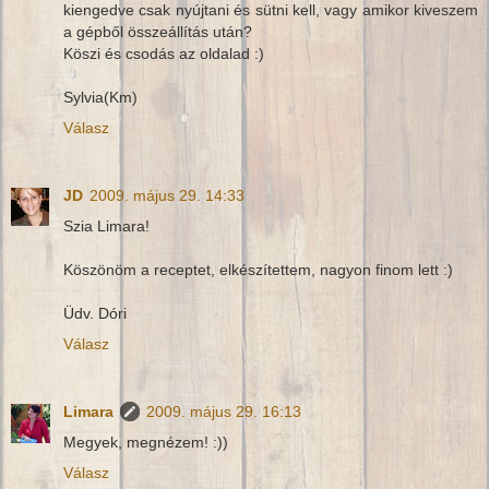
kiengedve csak nyújtani és sütni kell, vagy amikor kiveszem
a gépből összeállítás után?
Köszi és csodás az oldalad :)
Sylvia(Km)
Válasz
JD
2009. május 29. 14:33
Szia Limara!
Köszönöm a receptet, elkészítettem, nagyon finom lett :)
Üdv. Dóri
Válasz
Limara
2009. május 29. 16:13
Megyek, megnézem! :))
Válasz