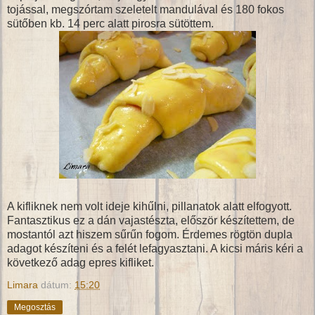
tojással, megszórtam szeletelt mandulával és 180 fokos
sütőben kb. 14 perc alatt pirosra sütöttem.
A kifliknek nem volt ideje kihűlni, pillanatok alatt elfogyott.
Fantasztikus ez a dán vajastészta, először készítettem, de
mostantól azt hiszem sűrűn fogom. Érdemes rögtön dupla
adagot készíteni és a felét lefagyasztani. A kicsi máris kéri a
következő adag epres kifliket.
Limara
dátum:
15:20
Megosztás