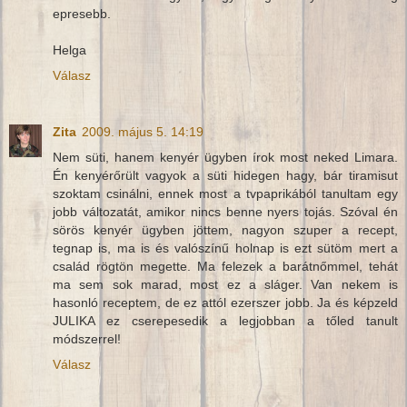
epresebb.
Helga
Válasz
Zita
2009. május 5. 14:19
Nem süti, hanem kenyér ügyben írok most neked Limara.
Én kenyérőrült vagyok a süti hidegen hagy, bár tiramisut
szoktam csinálni, ennek most a tvpaprikából tanultam egy
jobb változatát, amikor nincs benne nyers tojás. Szóval én
sörös kenyér ügyben jöttem, nagyon szuper a recept,
tegnap is, ma is és valószínű holnap is ezt sütöm mert a
család rögtön megette. Ma felezek a barátnőmmel, tehát
ma sem sok marad, most ez a sláger. Van nekem is
hasonló receptem, de ez attól ezerszer jobb. Ja és képzeld
JULIKA ez cserepesedik a legjobban a tőled tanult
módszerrel!
Válasz