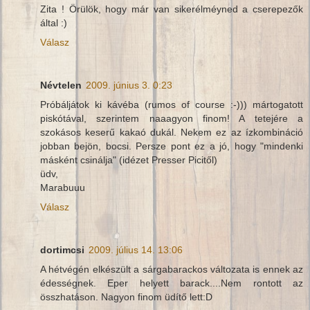
Zita ! Örülök, hogy már van sikerélméyned a cserepezők
által :)
Válasz
Névtelen
2009. június 3. 0:23
Próbáljátok ki kávéba (rumos of course :-))) mártogatott
piskótával, szerintem naaagyon finom! A tetejére a
szokásos keserű kakaó dukál. Nekem ez az ízkombináció
jobban bejön, bocsi. Persze pont ez a jó, hogy "mindenki
másként csinálja" (idézet Presser Picitől)
üdv,
Marabuuu
Válasz
dortimcsi
2009. július 14. 13:06
A hétvégén elkészült a sárgabarackos változata is ennek az
édességnek. Eper helyett barack....Nem rontott az
összhatáson. Nagyon finom üdítő lett:D