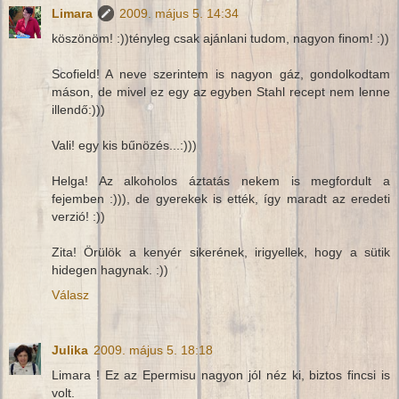
Limara
2009. május 5. 14:34
köszönöm! :))tényleg csak ajánlani tudom, nagyon finom! :))
Scofield! A neve szerintem is nagyon gáz, gondolkodtam
máson, de mivel ez egy az egyben Stahl recept nem lenne
illendő:)))
Vali! egy kis bűnözés...:)))
Helga! Az alkoholos áztatás nekem is megfordult a
fejemben :))), de gyerekek is ették, így maradt az eredeti
verzió! :))
Zita! Örülök a kenyér sikerének, irigyellek, hogy a sütik
hidegen hagynak. :))
Válasz
Julika
2009. május 5. 18:18
Limara ! Ez az Epermisu nagyon jól néz ki, biztos fincsi is
volt.