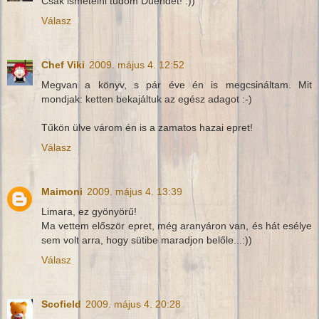
Csak ismételni tudom Duendét! :))
Válasz
Chef Viki
2009. május 4. 12:52
Megvan a könyv, s pár éve én is megcsináltam. Mit
mondjak: ketten bekajáltuk az egész adagot :-)
Tűkön ülve várom én is a zamatos hazai epret!
Válasz
Maimoni
2009. május 4. 13:39
Limara, ez gyönyörű!
Ma vettem először epret, még aranyáron van, és hát esélye
sem volt arra, hogy sütibe maradjon belőle...:))
Válasz
Scofield
2009. május 4. 20:28