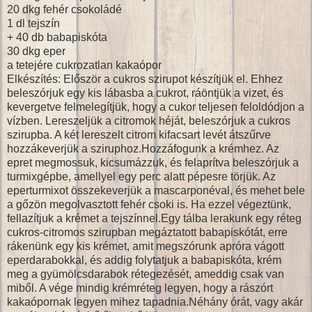
20 dkg fehér csokoládé
1 dl tejszín
+ 40 db babapiskóta
30 dkg eper
a tetejére cukrozatlan kakaópor
Elkészítés: Először a cukros szirupot készítjük el. Ehhez
beleszórjuk egy kis lábasba a cukrot, ráöntjük a vizet, és
kevergetve felmelegítjük, hogy a cukor teljesen feloldódjon a
vízben. Lereszeljük a citromok héját, beleszórjuk a cukros
szirupba. A két lereszelt citrom kifacsart levét átszűrve
hozzákeverjük a sziruphoz.Hozzáfogunk a krémhez. Az
epret megmossuk, kicsumázzuk, és felaprítva beleszórjuk a
turmixgépbe, amellyel egy perc alatt pépesre törjük. Az
eperturmixot összekeverjük a mascarponéval, és mehet bele
a gőzön megolvasztott fehér csoki is. Ha ezzel végeztünk,
fellazítjuk a krémet a tejszínnel.Egy tálba lerakunk egy réteg
cukros-citromos szirupban megáztatott babapiskótát, erre
rákenünk egy kis krémet, amit megszórunk apróra vágott
eperdarabokkal, és addig folytatjuk a babapiskóta, krém
meg a gyümölcsdarabok rétegezését, ameddig csak van
miből. A vége mindig krémréteg legyen, hogy a rászórt
kakaópornak legyen mihez tapadnia.Néhány órát, vagy akár