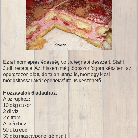
Ez a finom epres édesség volt a tegnapi desszert. Stahl
Judit receptje. Azt hiszem még többször fogom készíteni az
eperszezon alatt, de talán utána is, mert egy kicsi
módosítással akár eperlekvárral is készíthető.
Hozzávalók 6 adaghoz:
A sziruphoz:
10 dkg cukor
2 dl víz
2 citrom
A krémhez:
50 dkg eper
30 dkg mascarpone krémsajt