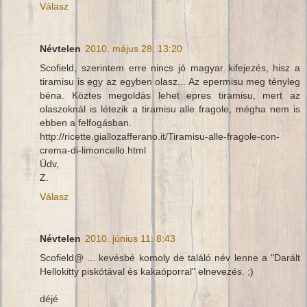
Válasz
Névtelen
2010. május 28. 13:20
Scofield, szerintem erre nincs jó magyar kifejezés, hisz a
tiramisu is egy az egyben olasz... Az epermisu meg tényleg
béna. Köztes megoldás lehet epres tiramisu, mert az
olaszoknál is létezik a tiramisu alle fragole, mégha nem is
ebben a felfogásban.
http://ricette.giallozafferano.it/Tiramisu-alle-fragole-con-
crema-di-limoncello.html
Üdv,
Z.
Válasz
Névtelen
2010. június 11. 8:43
Scofield@ ... kevésbé komoly de találó név lenne a "Darált
Hellokitty piskótával és kakaóporral" elnevezés. ;)
déjé