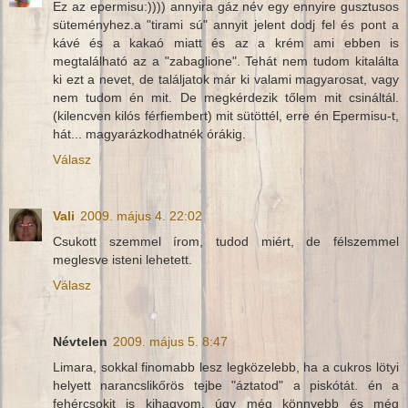
Ez az epermisu:)))) annyira gáz név egy ennyire gusztusos
süteményhez.a "tirami sú" annyit jelent dodj fel és pont a
kávé és a kakaó miatt és az a krém ami ebben is
megtalálható az a "zabaglione". Tehát nem tudom kitalálta
ki ezt a nevet, de találjatok már ki valami magyarosat, vagy
nem tudom én mit. De megkérdezik tőlem mit csináltál.
(kilencven kilós férfiembert) mit sütöttél, erre én Epermisu-t,
hát... magyarázkodhatnék órákig.
Válasz
Vali
2009. május 4. 22:02
Csukott szemmel írom, tudod miért, de félszemmel
meglesve isteni lehetett.
Válasz
Névtelen
2009. május 5. 8:47
Limara, sokkal finomabb lesz legközelebb, ha a cukros lötyi
helyett narancslikőrös tejbe "áztatod" a piskótát. én a
fehércsokit is kihagyom, úgy még könnyebb és még