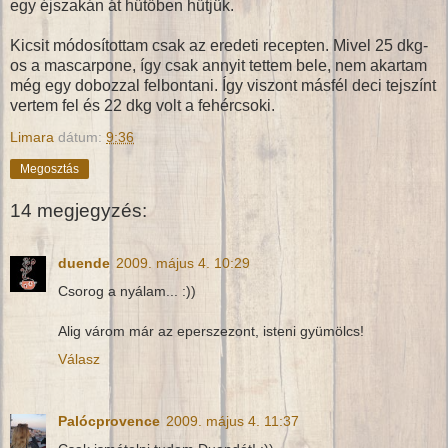
egy éjszakán át hűtőben hűtjük.
Kicsit módosítottam csak az eredeti recepten. Mivel 25 dkg-
os a mascarpone, így csak annyit tettem bele, nem akartam
még egy dobozzal felbontani. Így viszont másfél deci tejszínt
vertem fel és 22 dkg volt a fehércsoki.
Limara
dátum:
9:36
Megosztás
14 megjegyzés:
duende
2009. május 4. 10:29
Csorog a nyálam... :))
Alig várom már az eperszezont, isteni gyümölcs!
Válasz
Palócprovence
2009. május 4. 11:37