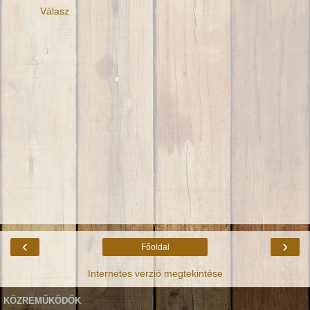
Válasz
‹
›
Főoldal
Internetes verzió megtekintése
KÖZREMŰKÖDŐK