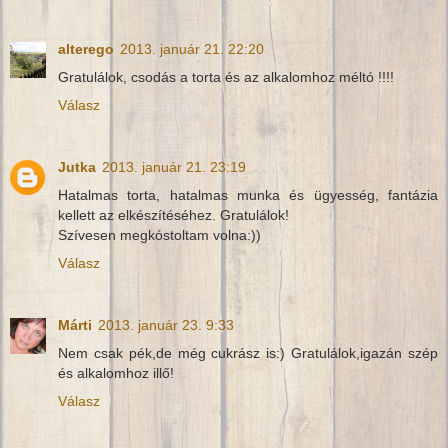
alterego
2013. január 21. 22:20
Gratulálok, csodás a torta és az alkalomhoz méltó !!!!
Válasz
Jutka
2013. január 21. 23:19
Hatalmas torta, hatalmas munka és ügyesség, fantázia
kellett az elkészítéséhez. Gratulálok!
Szívesen megkóstoltam volna:))
Válasz
Márti
2013. január 23. 9:33
Nem csak pék,de még cukrász is:) Gratulálok,igazán szép
és alkalomhoz illő!
Válasz