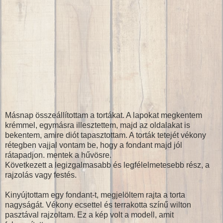
Másnap összeállítottam a tortákat. A lapokat megkentem
krémmel, egymásra illesztettem, majd az oldalakat is
bekentem, amire diót tapasztottam. A torták tetejét vékony
rétegben vajjal vontam be, hogy a fondant majd jól
rátapadjon. mentek a hűvösre.
Következett a legizgalmasabb és legfélelmetesebb rész, a
rajzolás vagy festés.
Kinyújtottam egy fondant-t, megjelöltem rajta a torta
nagyságát. Vékony ecsettel és terrakotta színű wilton
pasztával rajzoltam. Ez a kép volt a modell, amit