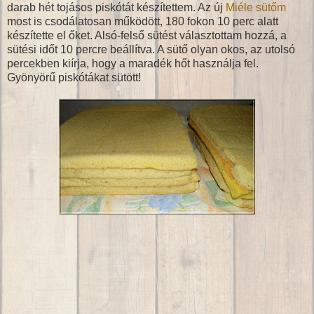
darab hét tojásos piskótát készítettem. Az új
Miéle sütőm
most is csodálatosan működött, 180 fokon 10 perc alatt
készítette el őket. Alsó-felső sütést választottam hozzá, a
sütési időt 10 percre beállítva. A sütő olyan okos, az utolsó
percekben kiírja, hogy a maradék hőt használja fel.
Gyönyörű piskótákat sütött!