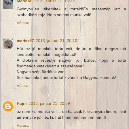
Medora
2013. január 21. 16:27
Gyönyörűen sikerültek a tortáid!És meseszép lett a
szabadkézi rajz. Nem semmi munka volt!
Válasz
marisz57
2013. január 21. 20:10
Hát ez jó munkás torta volt, de te a tőled megszokott
lendülettel remekül megoldottad!
A diókrém receptje nagyon jó, biztos, hogy a torta
finomsága vetekedett a szépségével!
Nagyon szép fürdőtök van!
Sok hasonló ünnepi tortát kívánok a Hagymatikumnak!
Válasz
Hajni
2013. január 21. 20:59
ez nem kis munka volt... de ha csak fele annyira finom, mint
amennyire jól néz ki, hát hmmmmmmmmmmm!!!
Válasz