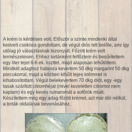
A krém is kérdéses volt. Először a szinte mindenki által
kedvelt csokisra gondoltam, de végül diós lett belőle, ami így
utólag jó választásnak bizonyult. Főzött krém volt
természetesen. Ehhez tortánként felfőztem és besűrítettem
egy liter tejet 6-6 ek. liszttel, majd alaposan lehűtöttem.
Mindkét adaghoz habosra kevertem 50 dkg margarint 50 dkg
porcukorral, majd a közben kihűlt tejes krémmel is
kihabosítottam. Végül belekevertem 70 dkg diót, egy -egy
tasak szárított citromhéjat (mivel kezeletlen citromot nem
kaptam) és egy kevés rumaromát a sofőrök miatt.
Készítettem még egy adag főzött krémet, azt már dió nélkül,
a torták oldalának bevonásához.