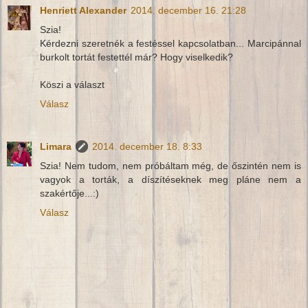
Henriett Alexander
2014. december 16. 21:28
Szia!
Kérdezni szeretnék a festéssel kapcsolatban... Marcipánnal
burkolt tortát festettél már? Hogy viselkedik?
Köszi a választ
Válasz
Limara
2014. december 18. 8:33
Szia! Nem tudom, nem próbáltam még, de őszintén nem is
vagyok a torták, a díszítéseknek meg pláne nem a
szakértője...:)
Válasz