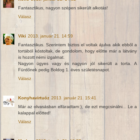
Fantasztikus, nagyon szépen sikerült alkotás!
Válasz
Viki
2013. január 21. 14:59
Fantasztikus. Szerintem biztos el voltak ájulva akik ebből a
tortából kóstoltak, de gondolom, hogy előtte már a látvány
is hozott némi izgalmat.
Nagyon ügyes vagy és nagyon jól sikerült a torta. A
Fürdőnek pedig Boldog 1. éves születésnapot.
Válasz
Konyhavirtuóz
2013. január 21. 15:41
Már az olvasásban elfáradtam:), de ezt megcsinálni... Le a
kalappal előtted!
Válasz