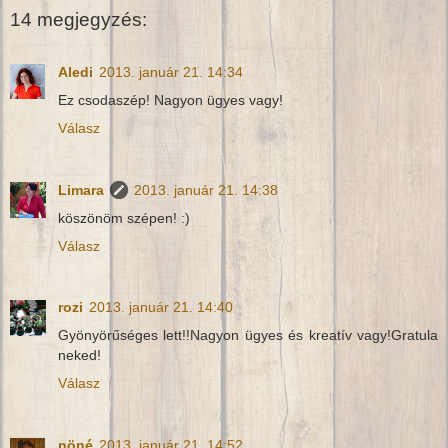
14 megjegyzés:
Aledi
2013. január 21. 14:34
Ez csodaszép! Nagyon ügyes vagy!
Válasz
Limara
2013. január 21. 14:38
köszönöm szépen! :)
Válasz
rozi
2013. január 21. 14:40
Gyönyörűséges lett!!Nagyon ügyes és kreatív vagy!Gratula
neked!
Válasz
nöné
2013. január 21. 14:52