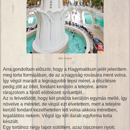
kép innen
Arra gondoltam először, hogy a Hagymatikum jelét jelenítem
meg torta formájában, de az a nagyság rovására ment volna.
Így végül maradt a legnagyobb tepsi méret, a díszítésre
pedig jött az ötlet, fondant kerüljön a tetejére, amire
rárajzolom a fürdő elölnézeti sziluettjét.
Az is felvetődött, hogy két piskóta kerüljön egymás mellé, így
növelve a méretet, de végül ezt elvetettem, mert a tetejére
kerülő fondant kezelhetetlen lett volna akkora méretben,
legalábbis nekem. Végül így két darab egyforma torta
készült.
Egy tortához négy lapot sütöttem, azaz összesen nyolc