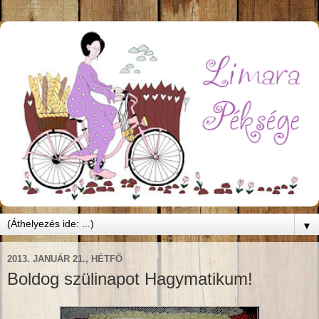
▼
2013. JANUÁR 21., HÉTFŐ
Boldog szülinapot Hagymatikum!