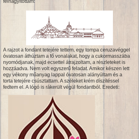
felnagyítottam:
A rajzot a fondant tetejére tettem, egy tompa ceruzavéggel
óvatosan áthúztam a fő vonalakat, hogy a cukormasszába
nyomódjanak, majd ecsettel átrajzoltam, a részleteket is
hozzáadva. Nem volt egyszerű feladat. Amikor készen lett
egy vékony műanyag lappal óvatosan alányúltam és a
torta tetejére csúsztattam. A széleket krém díszítéssel
fedtem el. A lógó is rákerült végül fondantból. Eredeti: