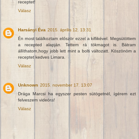
receptet!
Válasz
Harsányi Éva
2015. április 12. 13:31
Én most találkoztam először ezzel a kiflikével. Megsütöttem
a recepted alapján. Tettem rá tökmagot is. Bátram
állíthatom,hogy jobb lett mint a bolti változatt. Köszönöm a
receptet kedves Limara.
Válasz
Unknown
2015. november 17. 13:07
Drága Marcsi ha egyszer pesten sütögetnél, ígérem ezt
felveszem videóra!
Válasz