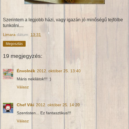
Szerintem a legjobb házi, vagy igazán jó minőségű tejfölbe
tunkolni....
Limara
dátum:
13:31
Megosztás
19 megjegyzés:
Énvolnék
2012. október 25. 13:40
Máris nekilátok!!! :)
Válasz
Chef Viki
2012. október 25. 14:20
Szentisten... Ez fantasztikus!!!
Válasz