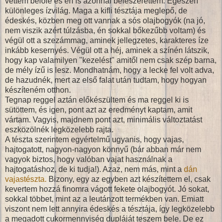
vettem belőle és én is azonnal beleszerettem. Egészen
különleges ízvilág. Maga a kifli tésztája meglepő, de
édeskés, közben meg ott vannak a sós olajbogyók (na jó,
nem viszik azért túlzásba, én sokkal bőkezűbb voltam) és
végül ott a szezámmag, aminek jellegzetes, karakteres íze
inkább kesernyés. Végül ott a héj, aminek a színén látszik,
hogy kap valamilyen "kezelést" amitől nem csak szép barna,
de mély ízű is lesz. Mondhatnám, hogy a lecke fel volt adva,
de hazudnék, mert az első falat után tudtam, hogy hogyan
készíteném otthon.
Tegnap reggel aztán előkészültem és ma reggel ki is
sütöttem, és igen, pont azt az eredményt kaptam, amit
vártam. Vagyis, majdnem pont azt, minimális változtatást
eszközölnék legközelebb rajta.
A tészta szerintem egyértelmű ugyanis, hogy vajas,
hajtogatott, nagyon-nagyon könnyű (bár abban már nem
vagyok biztos, hogy valóban vajat használnak a
hajtogatáshoz, de ki tudja!). Azaz, nem más, mint a
dán
vajastészta.
Bizony, egy az egyben azt készítettem el, csak
kevertem hozzá finomra vágott fekete olajbogyót. Jó sokat,
sokkal többet, mint az a leutánzott termékben van. Emiatt
viszont nem lett annyira édeskés a tésztája, így legközelebb
a megadott cukormennyiség dupláját teszem bele. De ez