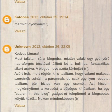
Válasz
Katooca
2012. október 25. 19:14
mármint gyönyörű!! :)
Válasz
Unknown
2012. október 26. 22:05
Kedves Limara!
Most találtam rá a blogodra, miután valaki egy gyönyörű
napraforgós tésztával állított be a bulimba, fantasztikus
sikert aratva. A blogod neve azóta körbejárt (((:
Azért írok, mert rögtön ki is találtam, hogy valami mákosat
szeretnék csinálni a páromnak, de csak egy ilyen receptet
találtam, bár biztos van egy csomó.. Azt hiszem
megkönnyítené a keresést a bőséges kínálatban, ha egy
"search in this blog" gadget-et telepítenél a blogspotos
kütyük közül... Nekem mindenképpen (((:
Válasz