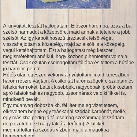
A kinyújtott tésztát hajtogattam. Először háromba, azaz a bal
szélső harmadot a középsőre, majd annak a tetejére a jobb
szélsőt. Az így kapott hosszú tésztacsík felső végét
visszahajtottam a közepéig, majd az alsóit is a közepéig,
végül kettéhajtottam. Ezt a hajtogatást még kétszer
megismételtem anélkül, hogy közben pihentettem volna a
tésztát. Csak ezután csomagoltam fóliába és tettem a hűtőbe
jó harminc percre.
Hűtés után egészen vékonyra nyújtottam, majd keresztben
három részre vágtam. A csíkokat háromszögekre szabtam és
feltekertem őket. Lettek kisebbek, nagyobbak, próbálkoztam
apró falatoknak és nagyobb, uzsonnának való kiflikkel is,
mindkettő bevált.
Egy műanyag dobozba kb. fél liter meleg vizet tettem,
elkevertem benne egy teáskanál szódabikarbónát, mellé,
egy másikba pedig jó fél csomag szezámmagot szórtam
(legközelebb ezt nagy tálcára terítem). A kifliket
megmártottam a szódás vízben, majd a magokba
hempergettem.