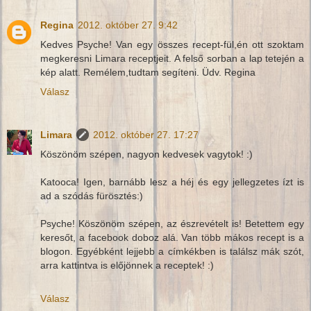
Regina
2012. október 27. 9:42
Kedves Psyche! Van egy összes recept-fül,én ott szoktam
megkeresni Limara receptjeit. A felső sorban a lap tetején a
kép alatt. Remélem,tudtam segíteni. Üdv. Regina
Válasz
Limara
2012. október 27. 17:27
Köszönöm szépen, nagyon kedvesek vagytok! :)
Katooca! Igen, barnább lesz a héj és egy jellegzetes ízt is
ad a szódás fürösztés:)
Psyche! Köszönöm szépen, az észrevételt is! Betettem egy
keresőt, a facebook doboz alá. Van több mákos recept is a
blogon. Egyébként lejjebb a címkékben is találsz mák szót,
arra kattintva is előjönnek a receptek! :)
Válasz