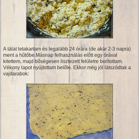
A tálat letakartam és legalább 24 órára (de akár 2-3 napra)
ment a hűtőbe.Másnap felhasználás előtt egy órával
kitettem, majd bőségesen lisztezett felületre borítottam.
Vékony lapot nyújtottam belőle. Ekkor még jól látszódtak a
vajdarabok: