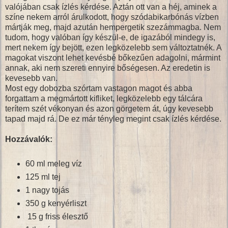
valójában csak ízlés kérdése. Aztán ott van a héj, aminek a
színe nekem arról árulkodott, hogy szódabikarbónás vízben
mártják meg, majd azután hempergetik szezámmagba. Nem
tudom, hogy valóban így készül-e, de igazából mindegy is,
mert nekem így bejött, ezen legközelebb sem változtatnék. A
magokat viszont lehet kevésbé bőkezűen adagolni, mármint
annak, aki nem szereti ennyire bőségesen. Az eredetin is
kevesebb van.
Most egy dobozba szórtam vastagon magot és abba
forgattam a megmártott kifliket, legközelebb egy tálcára
terítem szét vékonyan és azon görgetem át, úgy kevesebb
tapad majd rá. De ez már tényleg megint csak ízlés kérdése.
Hozzávalók:
60 ml meleg víz
125 ml tej
1 nagy tojás
350 g kenyérliszt
15 g friss élesztő