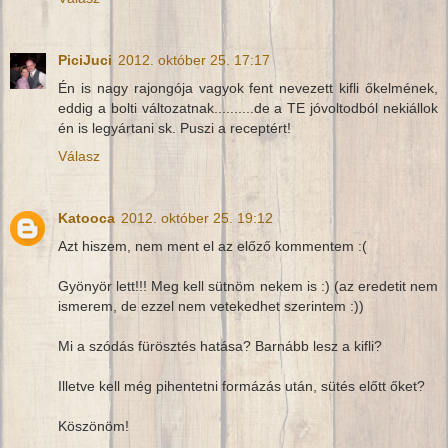
PiciJuci
2012. október 25. 17:17
Én is nagy rajongója vagyok fent nevezett kifli őkelmének,
eddig a bolti változatnak..........de a TE jóvoltodból nekiállok
én is legyártani sk. Puszi a receptért!
Válasz
Katooca
2012. október 25. 19:12
Azt hiszem, nem ment el az előző kommentem :(
Gyönyör lett!!! Meg kell sütnöm nekem is :) (az eredetit nem
ismerem, de ezzel nem vetekedhet szerintem :))
Mi a szódás fürösztés hatása? Barnább lesz a kifli?
Illetve kell még pihentetni formázás után, sütés előtt őket?
Köszönöm!