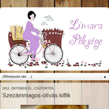
▼
2012. OKTÓBER 25., CSÜTÖRTÖK
Szezámmagos-olívás kiflik