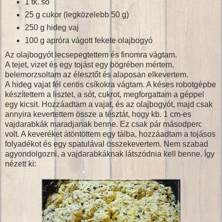
1 tk. só
25 g cukor (legközelebb 50 g)
250 g hideg vaj
100 g apróra vágott fekete olajbogyó
Az olajbogyót lecsepegtettem és finomra vágtam.
A tejet, vizet és egy tojást egy bögrében mértem,
belemorzsoltam az élesztőt és alaposan elkevertem.
A hideg vajat fél centis csíkokra vágtam. A késes robotgépbe
készítettem a lisztet, a sót, cukrot, megforgattam a géppel
egy kicsit. Hozzáadtam a vajat, és az olajbogyót, majd csak
annyira kevertettem össze a tésztát, hogy kb. 1 cm-es
vajdarabkák maradjanak benne. Ez csak pár másodperc
volt. A keveréket átöntöttem egy tálba, hozzáadtam a tojásos
folyadékot és egy spatulával összekevertem. Nem szabad
agyondolgozni, a vajdarabkáknak látszódnia kell benne. Így
nézett ki: