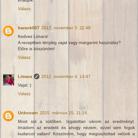
Válasz
barack007
2012. november 3. 22:48
Kedves Limara!
A receptben tényleg vajat vagy margarint használsz?
Előre is köszönöm!
Válasz
Limara
2012. november 4. 14:47
Vajat :)
Válasz
Unknown
2015. március 25. 11:14
Most sül a sütőben. Izgatottan várom az eredményt.
Imádom az eredetit és ahogy nézem, ezzel sem fogok
kudarcot vallani! Köszönöm, hogy megosztottad velünk a