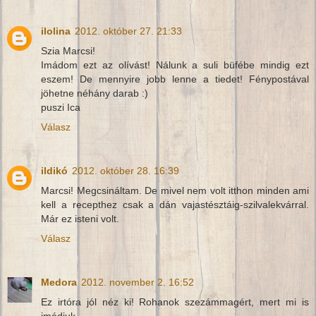
ilolina
2012. október 27. 21:33
Szia Marcsi!
Imádom ezt az olívást! Nálunk a suli büfébe mindig ezt
eszem! De mennyire jobb lenne a tiedet! Fénypostával
jöhetne néhány darab :)
puszi Ica
Válasz
ildikó
2012. október 28. 16:39
Marcsi! Megcsináltam. De mivel nem volt itthon minden ami
kell a recepthez csak a dán vajastésztáig-szilvalekvárral.
Már ez isteni volt.
Válasz
Medora
2012. november 2. 16:52
Ez irtóra jól néz ki! Rohanok szezámmagért, mert mi is
imádjuk.