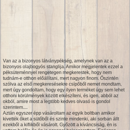
Van az a bizonyos látványpékség, amelynek van az a
bizonyos olajbogyós stanglija. Amikor megjelentek ezzel a
péksüteménnyel rengetegen megkerestek, hogy nem
tudnám-e otthon előállítani, mert nagyon finom. Őszintén
szólva az első megkeresésekre csípőből nemet mondtam,
mert úgy gondoltam, hogy egy ilyen terméket úgy sem lehet
otthoni körülmények között elkészíteni, és igen, abból az
okból, amire most a legtöbb kedves olvasó is gondol
szerintem....
Aztán egyszer épp vásároltam az egyik boltban amikor
kivették őket a sütőből és szinte mindenki, aki sorban állt
ezekből a kiflikből vásárolt. Győzött a kíváncsiság, én is