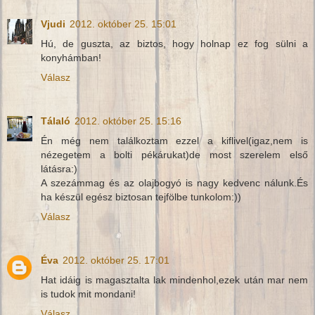
Vjudi
2012. október 25. 15:01
Hú, de guszta, az biztos, hogy holnap ez fog sülni a
konyhámban!
Válasz
Tálaló
2012. október 25. 15:16
Én még nem találkoztam ezzel a kiflivel(igaz,nem is
nézegetem a bolti pékárukat)de most szerelem első
látásra:)
A szezámmag és az olajbogyó is nagy kedvenc nálunk.És
ha készül egész biztosan tejfölbe tunkolom:))
Válasz
Éva
2012. október 25. 17:01
Hat idáig is magasztalta lak mindenhol,ezek után mar nem
is tudok mit mondani!
Válasz