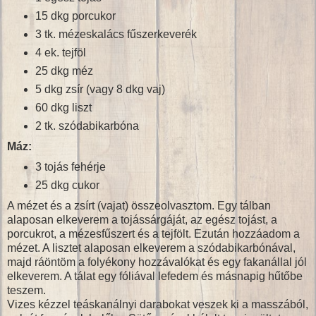
15 dkg porcukor
3 tk. mézeskalács fűszerkeverék
4 ek. tejföl
25 dkg méz
5 dkg zsír (vagy 8 dkg vaj)
60 dkg liszt
2 tk. szódabikarbóna
Máz:
3 tojás fehérje
25 dkg cukor
A mézet és a zsírt (vajat) összeolvasztom. Egy tálban
alaposan elkeverem a tojássárgáját, az egész tojást, a
porcukrot, a mézesfűszert és a tejfölt. Ezután hozzáadom a
mézet. A lisztet alaposan elkeverem a szódabikarbónával,
majd ráöntöm a folyékony hozzávalókat és egy fakanállal jól
elkeverem. A tálat egy fóliával lefedem és másnapig hűtőbe
teszem.
Vizes kézzel teáskanálnyi darabokat veszek ki a masszából,