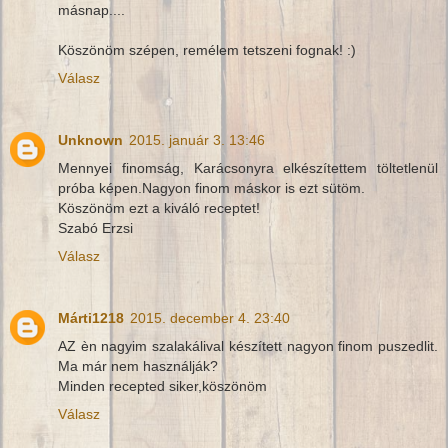
másnap....
Köszönöm szépen, remélem tetszeni fognak! :)
Válasz
Unknown
2015. január 3. 13:46
Mennyei finomság, Karácsonyra elkészítettem töltetlenül
próba képen.Nagyon finom máskor is ezt sütöm.
Köszönöm ezt a kiváló receptet!
Szabó Erzsi
Válasz
Márti1218
2015. december 4. 23:40
AZ èn nagyim szalakálival készített nagyon finom puszedlit.
Ma már nem használják?
Minden recepted siker,köszönöm
Válasz