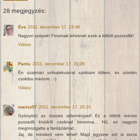
28 megjegyzés:
Éva
2011. december 17. 19:46
Nagyon szépek! Finomak lehetnek ezek a töltött puszedlik!
Válasz
Pantu
2011. december 17. 20:08
Én szatmári szilvalekvárral szoktam tölteni, és szintén
csokiba mártom. :-)
Válasz
marisz57
2011. december 17. 20:25
Gyönyörű az összes süteményed! Ez a töltött mézes
puszedli kívülről csokival bevonva... Hű, ez nagyon
megmozgatta a fantáziámat...
Jaj, de mindent nem lehet! Majd egyszer ezt is sorra