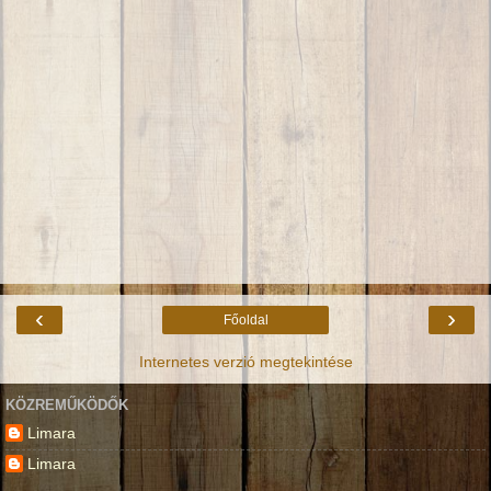
‹
›
Főoldal
Internetes verzió megtekintése
KÖZREMŰKÖDŐK
Limara
Limara