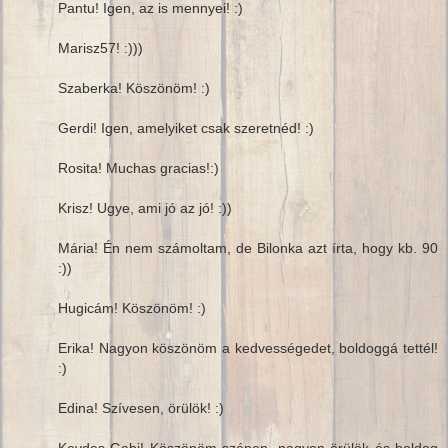
Pantu! Igen, az is mennyei! :)
Marisz57! :)))
Szaberka! Köszönöm! :)
Gerdi! Igen, amelyiket csak szeretnéd! :)
Rosita! Muchas gracias!:)
Krisz! Ugye, ami jó az jó! :))
Mária! Én nem számoltam, de Bilonka azt írta, hogy kb. 90
:))
Hugicám! Köszönöm! :)
Erika! Nagyon köszönöm a kedvességedet, boldoggá tettél!
:)
Edina! Szívesen, örülök! :)
Kevdes Gabi! Köszönöm szépen, nagyon örülök és boldog