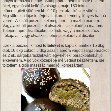
golyót formázok belőle. Sütőpapírral bélelt tepsire ültetem
őket, egymástól kellő távolságra, majd 180 fokra
előmelegített sütőben kb. 9-10 perc alatt készre sütöm.
Míg sülnek a tojásfehérjét a cukorral kemény, fényes habbá
verem. A kisült puszedliket még forrón a mázba mártom.
Vagy, a kihűlt puszedliket olvasztott csokoládéba mártom.
Tetejére apró díszítőcukrot szórok, vagy a mézeskalács
írókájával, vagy olvasztott fehércsokoládéval díszítem.
Ezek a puszedlik most
tölteléket
is kaptak, amihez 15 dkg
diót, 10 dkg cukrot, 5 dkg aszalt, apróra vágott sárgabarackot
és 2 ek. sárgabaracklekvárt, egy-két ek. barackpálinkát jól
elkevertem. A golyók közepébe mélyedést készítettem, ide
töltöttem a diós masszát, majd jól körbezártam.