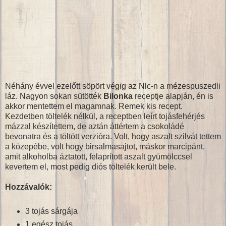
Néhány évvel ezelőtt söpört végig az Nlc-n a mézespuszedli
láz. Nagyon sokan sütötték
Bilonka
receptje alapján, én is
akkor mentettem el magamnak. Remek kis recept.
Kezdetben töltelék nélkül, a receptben leírt tojásfehérjés
mázzal készítettem, de aztán áttértem a csokoládé
bevonatra és a töltött verzióra. Volt, hogy aszalt szilvát tettem
a közepébe, volt hogy birsalmasajtot, máskor marcipánt,
amit alkoholba áztatott, felaprított aszalt gyümölccsel
kevertem el, most pedig diós töltelék került bele.
Hozzávalók:
3 tojás sárgája
1 egész tojás