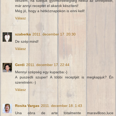
veszem, ha túléljük gyomorbetegség nélkül az ünnepeket,
már annyi receptet el akarok készíteni!
Még jó, hogy a hétköznapokon is enni kell!
Válasz
szaberka
2011. december 17. 20:30
De szép mind!
Válasz
Gerdi
2011. december 17. 22:44
Mennyi szépség egy kupacba:-)
A puszedli szuper! A többi receptjét is megkapjuk? Én
szeretném:-)
Válasz
Rosita Vargas
2011. december 18. 1:43
Una obra de arte totalmente maravilloso,luce