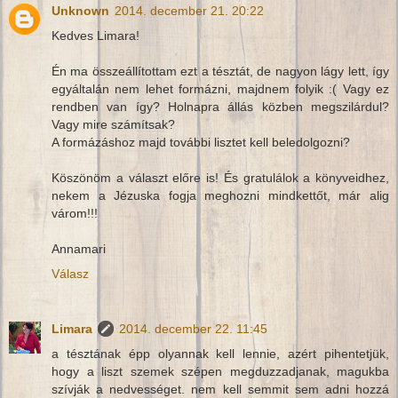
Unknown
2014. december 21. 20:22
Kedves Limara!
Én ma összeállítottam ezt a tésztát, de nagyon lágy lett, így
egyáltalán nem lehet formázni, majdnem folyik :( Vagy ez
rendben van így? Holnapra állás közben megszilárdul?
Vagy mire számítsak?
A formázáshoz majd további lisztet kell beledolgozni?
Köszönöm a választ előre is! És gratulálok a könyveidhez,
nekem a Jézuska fogja meghozni mindkettőt, már alig
várom!!!
Annamari
Válasz
Limara
2014. december 22. 11:45
a tésztának épp olyannak kell lennie, azért pihentetjük,
hogy a liszt szemek szépen megduzzadjanak, magukba
szívják a nedvességet. nem kell semmit sem adni hozzá