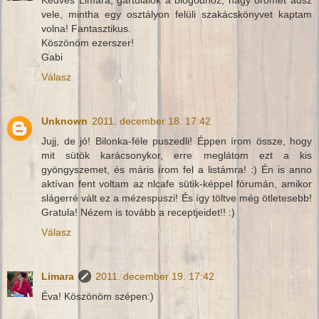
vele, mintha egy osztályon felüli szakácskönyvet kaptam
volna! Fantasztikus.
Köszönöm ezerszer!
Gabi
Válasz
Unknown
2011. december 18. 17:42
Jujj, de jó! Bilonka-féle puszedli! Éppen írom össze, hogy
mit sütök karácsonykor, erre meglátom ezt a kis
gyöngyszemet, és máris írom fel a listámra! :) Én is anno
aktívan fent voltam az nlcafe sütik-képpel fórumán, amikor
slágerré vált ez a mézespuszi! És így töltve még ötletesebb!
Gratula! Nézem is tovább a receptjeidet!! :)
Válasz
Limara
2011. december 19. 17:42
Éva! Köszönöm szépen:)