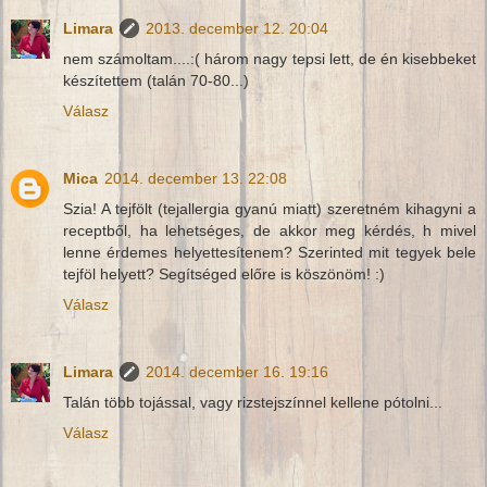
Limara
2013. december 12. 20:04
nem számoltam....:( három nagy tepsi lett, de én kisebbeket
készítettem (talán 70-80...)
Válasz
Mica
2014. december 13. 22:08
Szia! A tejfölt (tejallergia gyanú miatt) szeretném kihagyni a
receptből, ha lehetséges, de akkor meg kérdés, h mivel
lenne érdemes helyettesítenem? Szerinted mit tegyek bele
tejföl helyett? Segítséged előre is köszönöm! :)
Válasz
Limara
2014. december 16. 19:16
Talán több tojással, vagy rizstejszínnel kellene pótolni...
Válasz