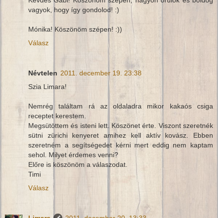
vagyok, hogy így gondolod! :)
Mónika! Köszönöm szépen! :))
Válasz
Névtelen
2011. december 19. 23:38
Szia Limara!
Nemrég találtam rá az oldaladra mikor kakaós csiga
receptet kerestem.
Megsütöttem és isteni lett. Köszönet érte. Viszont szeretnék
sütni zürichi kenyeret amihez kell aktív kovász. Ebben
szeretném a segítségedet kérni mert eddig nem kaptam
sehol. Milyet érdemes venni?
Előre is köszönöm a válaszodat.
Timi
Válasz
Limara
2011. december 20. 13:33