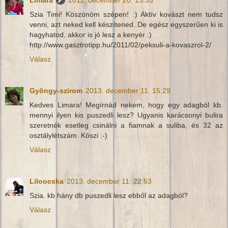
Szia Timi! Köszönöm szépen! :) Aktív kovászt nem tudsz
venni, azt neked kell készítened. De egész egyszerűen ki is
hagyhatod, akkor is jó lesz a kenyér :)
http://www.gasztrotipp.hu/2011/02/peksuli-a-kovaszrol-2/
Válasz
Gyöngy-szirom
2013. december 11. 15:29
Kedves Limara! Megírnád nekem, hogy egy adagból kb.
mennyi ilyen kis puszedli lesz? Ugyanis karácsonyi bulira
szeretnék esetleg csinálni a fiamnak a suliba, és 32 az
osztálylétszám. Köszi :-)
Válasz
Liloocska
2013. december 11. 22:53
Szia. kb hány db puszedli lesz ebből az adagból?
Válasz