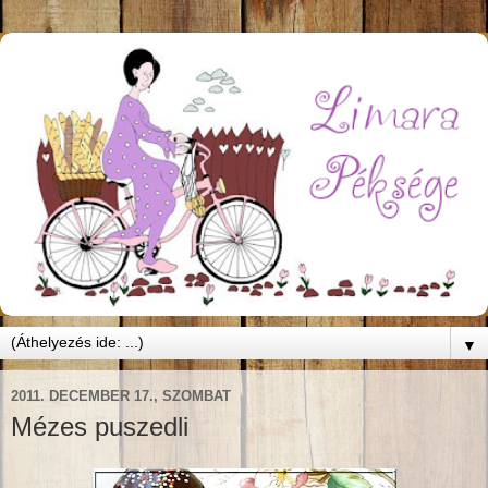
▼
2011. DECEMBER 17., SZOMBAT
Mézes puszedli