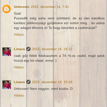
Unknown
2015. december 14. 7:41
Szia!
Puszedlit még soha nem sütöttem, de az idei katolikus
karitász jótékonysági gyűjtésére ezt sütöm meg... és utána
egy adagot itthonra is! Te hogy készíted a csokimázat?
Válasz
Limara
2015. december 18. 19:12
csak gőz fölött felolvasztom a 74 %-os csokit, majd adok
hozzá egy kis olajat. ennyi :)
Válasz
Limara
2015. december 18. 19:18
Unknown! Nem nagyon, mert büdös :D
Válasz