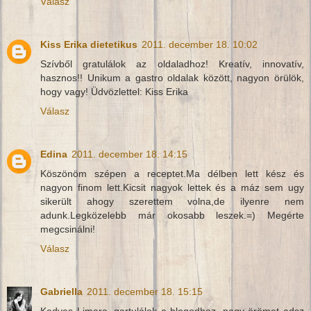
Válasz
Kiss Erika dietetikus
2011. december 18. 10:02
Szívből gratulálok az oldaladhoz! Kreatív, innovatív,
hasznos!! Unikum a gastro oldalak között, nagyon örülök,
hogy vagy! Üdvözlettel: Kiss Erika
Válasz
Edina
2011. december 18. 14:15
Köszönöm szépen a receptet.Ma délben lett kész és
nagyon finom lett.Kicsit nagyok lettek és a máz sem ugy
sikerült ahogy szerettem volna,de ilyenre nem
adunk.Legközelebb már okosabb leszek.=) Megérte
megcsinálni!
Válasz
Gabriella
2011. december 18. 15:15
Kedves Limara, gartulálok a blogodhoz, nagy örömet adsz