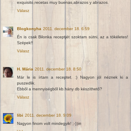
exquisito,recetas muy buenas,abrazos y abrazos.
Válasz
Blogkonyha
2011. december 18. 6:59
Én is csak Bilonka receptjét szoktam sütni, az a tökéletes!
Szépek!!
Válasz
H. Mária
2011. december 18. 8:50
Már le is írtam a receptet. :) Nagyon jól néznek ki a
puszedlik.
Ebből a mennyiségből kb.hány db készíthető?
Válasz
libi
2011. december 18. 9:09
Nagyon finom volt mindegyik! ;-))in