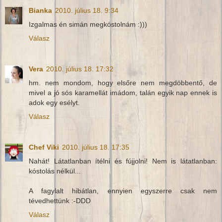
Bianka
2010. július 18. 9:34
Izgalmas én simán megkóstolnám :)))
Válasz
Vera
2010. július 18. 17:32
hm. nem mondom, hogy elsőre nem megdöbbentő, de
mivel a jó sós karamellát imádom, talán egyik nap ennek is
adok egy esélyt.
Válasz
Chef Viki
2010. július 18. 17:35
Nahát! Látatlanban ítélni és fújjolni! Nem is látatlanban:
kóstolás nélkül...
A fagylalt hibátlan, ennyien egyszerre csak nem
tévedhettünk :-DDD
Válasz