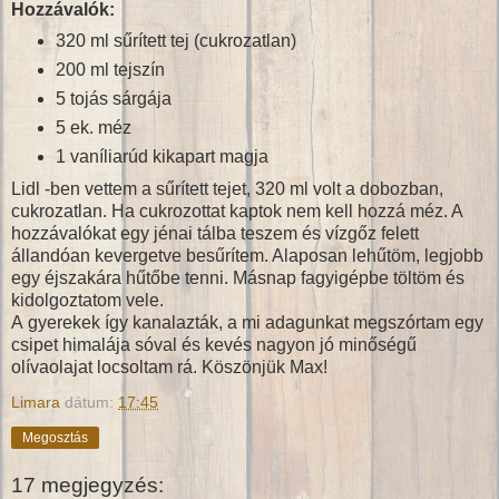
Hozzávalók:
320 ml sűrített tej (cukrozatlan)
200 ml tejszín
5 tojás sárgája
5 ek. méz
1 vaníliarúd kikapart magja
Lidl -ben vettem a sűrített tejet, 320 ml volt a dobozban,
cukrozatlan. Ha cukrozottat kaptok nem kell hozzá méz. A
hozzávalókat egy jénai tálba teszem és vízgőz felett
állandóan kevergetve besűrítem. Alaposan lehűtöm, legjobb
egy éjszakára hűtőbe tenni. Másnap fagyigépbe töltöm és
kidolgoztatom vele.
A gyerekek így kanalazták, a mi adagunkat megszórtam egy
csipet himalája sóval és kevés nagyon jó minőségű
olívaolajat locsoltam rá. Köszönjük Max!
Limara
dátum:
17:45
Megosztás
17 megjegyzés: