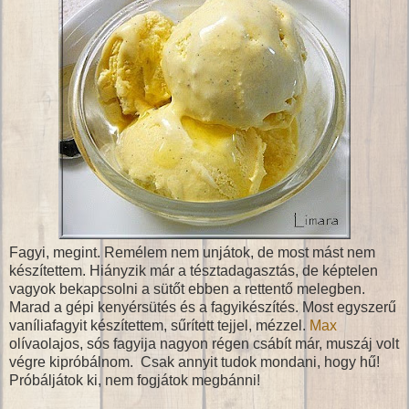
Fagyi, megint. Remélem nem unjátok, de most mást nem
készítettem. Hiányzik már a tésztadagasztás, de képtelen
vagyok bekapcsolni a sütőt ebben a rettentő melegben.
Marad a gépi kenyérsütés és a fagyikészítés. Most egyszerű
vaníliafagyit készítettem, sűrített tejjel, mézzel.
Max
olívaolajos, sós fagyija nagyon régen csábít már, muszáj volt
végre kipróbálnom. Csak annyit tudok mondani, hogy hű!
Próbáljátok ki, nem fogjátok megbánni!