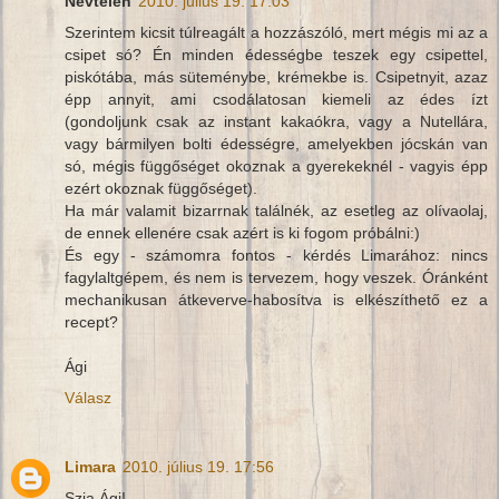
Névtelen
2010. július 19. 17:03
Szerintem kicsit túlreagált a hozzászóló, mert mégis mi az a
csipet só? Én minden édességbe teszek egy csipettel,
piskótába, más süteménybe, krémekbe is. Csipetnyit, azaz
épp annyit, ami csodálatosan kiemeli az édes ízt
(gondoljunk csak az instant kakaókra, vagy a Nutellára,
vagy bármilyen bolti édességre, amelyekben jócskán van
só, mégis függőséget okoznak a gyerekeknél - vagyis épp
ezért okoznak függőséget).
Ha már valamit bizarrnak találnék, az esetleg az olívaolaj,
de ennek ellenére csak azért is ki fogom próbálni:)
És egy - számomra fontos - kérdés Limarához: nincs
fagylaltgépem, és nem is tervezem, hogy veszek. Óránként
mechanikusan átkeverve-habosítva is elkészíthető ez a
recept?
Ági
Válasz
Limara
2010. július 19. 17:56
Szia Ági!