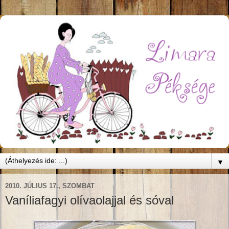
▼
2010. JÚLIUS 17., SZOMBAT
Vaníliafagyi olívaolajjal és sóval