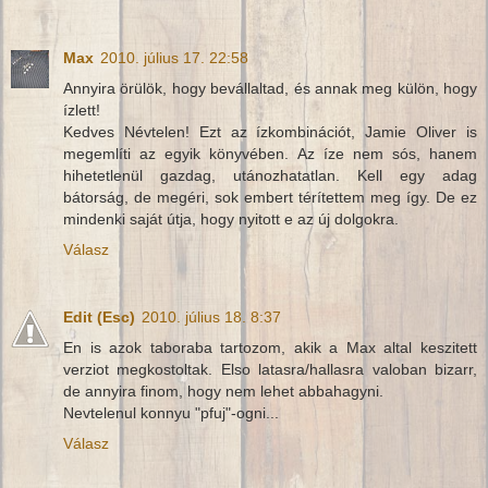
Max
2010. július 17. 22:58
Annyira örülök, hogy bevállaltad, és annak meg külön, hogy
ízlett!
Kedves Névtelen! Ezt az ízkombinációt, Jamie Oliver is
megemlíti az egyik könyvében. Az íze nem sós, hanem
hihetetlenül gazdag, utánozhatatlan. Kell egy adag
bátorság, de megéri, sok embert térítettem meg így. De ez
mindenki saját útja, hogy nyitott e az új dolgokra.
Válasz
Edit (Esc)
2010. július 18. 8:37
En is azok taboraba tartozom, akik a Max altal keszitett
verziot megkostoltak. Elso latasra/hallasra valoban bizarr,
de annyira finom, hogy nem lehet abbahagyni.
Nevtelenul konnyu "pfuj"-ogni...
Válasz