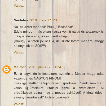
Válasz
Névtelen
2010. július 17. 20:08
Na, ez azért már sok! Pfúúúj! Bocsánat!
Eddig minden más olyan klassz volt itt nálad és tetszenek is
máig is, de a sós, olajos vanília fagyi...
(Amúgy.. a fotón jól néz ki, de szinte látom magam, ahogy
belenyalok és SÓS!!!)
Válasz
Maimoni
2010. július 17. 21:24
Ezt a fagyit én is kóstoltam, szintén a Mester maga adta
kezembe, és NAGYON FINOM!
Csak így látatlanba fújjogni nem sportszerű. Senki sem mert
volna új ételeket kitalálni ezzel a szemlélettel. Ki
próbálkozott volna meg a mézes csirkével? A kínai édes-
savanyú mártással? A chilis csokival?
Válasz