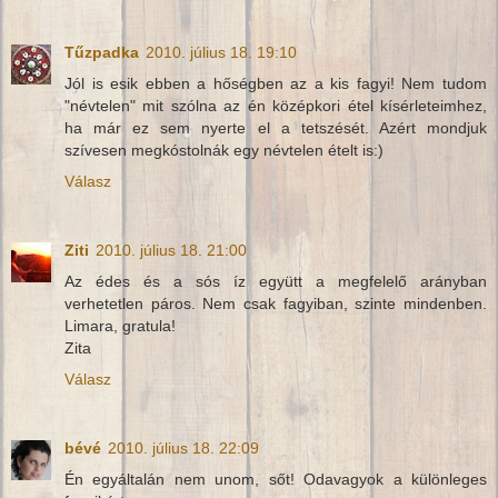
Tűzpadka
2010. július 18. 19:10
Jól is esik ebben a hőségben az a kis fagyi! Nem tudom
"névtelen" mit szólna az én középkori étel kísérleteimhez,
ha már ez sem nyerte el a tetszését. Azért mondjuk
szívesen megkóstolnák egy névtelen ételt is:)
Válasz
Ziti
2010. július 18. 21:00
Az édes és a sós íz együtt a megfelelő arányban
verhetetlen páros. Nem csak fagyiban, szinte mindenben.
Limara, gratula!
Zita
Válasz
bévé
2010. július 18. 22:09
Én egyáltalán nem unom, sőt! Odavagyok a különleges