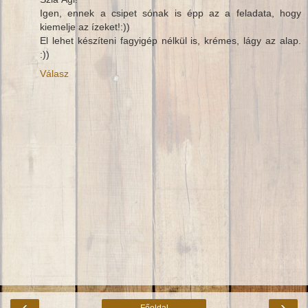
Igen, ennek a csipet sónak is épp az a feladata, hogy
kiemelje az ízeket!:))
El lehet készíteni fagyigép nélkül is, krémes, lágy az alap.
:))
Válasz
‹
›
Főoldal