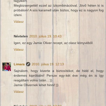
fagyikért.
Megbizsergettél ezzel az ízkombinációval. Jövő héten ki is
próbálom! A sós karamell után biztos, hogy ez is nagyon fog
ízleni.
Válasz
Névtelen
2010. július 19. 10:43
Igen, ez egy Jamie Oliver recept, az olasz könyvéből.
Válasz
Limara
2010. július 19. 12:13
Sajnálom, hogy kiverte a biztosítékot, de hidd el, hogy
érdemes kipróbálni! Persze egy-két éve még én is így
reagáltam volna talán...:))
Jamie Olivernek lehet hinni!:))
Válasz