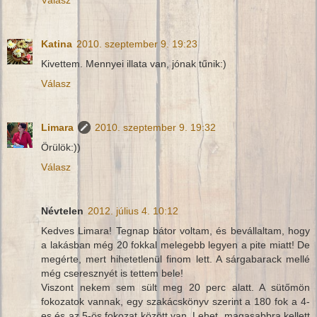
Katina
2010. szeptember 9. 19:23
Kivettem. Mennyei illata van, jónak tűnik:)
Válasz
Limara
2010. szeptember 9. 19:32
Örülök:))
Válasz
Névtelen
2012. július 4. 10:12
Kedves Limara! Tegnap bátor voltam, és bevállaltam, hogy
a lakásban még 20 fokkal melegebb legyen a pite miatt! De
megérte, mert hihetetlenül finom lett. A sárgabarack mellé
még cseresznyét is tettem bele!
Viszont nekem sem sült meg 20 perc alatt. A sütőmön
fokozatok vannak, egy szakácskönyv szerint a 180 fok a 4-
es és az 5-ös fokozat között van. Lehet, magasabbra kellett