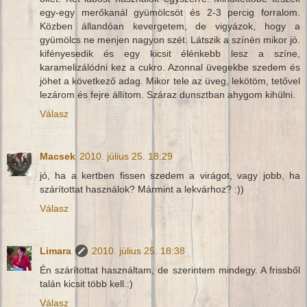
egy-egy merőkanál gyümölcsöt és 2-3 percig forralom.
Közben állandóan kevergetem, de vigyázok, hogy a
gyümölcs ne menjen nagyon szét. Látszik a színén mikor jó.
kifényesedik és egy kicsit élénkebb lesz a színe,
karamelizálódni kez a cukro. Azonnal üvegekbe szedem és
jöhet a következő adag. Mikor tele az üveg, lekötöm, tetővel
lezárom és fejre állítom. Száraz dunsztban ahygom kihülni.
Válasz
Macsek
2010. július 25. 18:29
jó, ha a kertben fissen szedem a virágot, vagy jobb, ha
szárítottat használok? Mármint a lekvárhoz? :))
Válasz
Limara
2010. július 25. 18:38
Én szárítottat használtam, de szerintem mindegy. A frissből
talán kicsit több kell.:)
Válasz