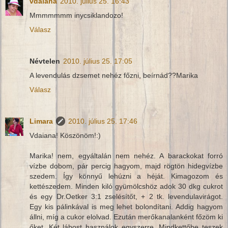
vdaiana
2010. július 25. 16:43
Mmmmmmm inycsiklandozo!
Válasz
Névtelen
2010. július 25. 17:05
A levendulás dzsemet nehéz főzni, beírnád??Marika
Válasz
Limara
2010. július 25. 17:46
Vdaiana! Köszönöm!:)
Marika! nem, egyáltalán nem nehéz. A barackokat forró
vízbe dobom, pár percig hagyom, majd rögtön hidegvízbe
szedem. Így könnyű lehúzni a héját. Kimagozom és
kettészedem. Minden kiló gyümölcshöz adok 30 dkg cukrot
és egy Dr.Oetker 3:1 zselésítőt, + 2 tk. levendulavirágot.
Egy kis pálinkával is meg lehet bolondítani. Addig hagyom
állni, míg a cukor elolvad. Ezután merőkanalanként főzöm ki
őket. Két lábost használok egyszerre. Mindkettőbe teszek