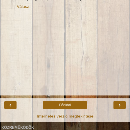
Válasz
‹
›
Főoldal
Internetes verzió megtekintése
KÖZREMŰKÖDŐK