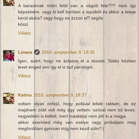
A baracknak miért felül van a vágott fele??? nem így
képzelném. vagy ki kell borítani a tepsiből és akkor a teteje
kerül alulra? vagy hogy ne ázzon el? segíts
köszi
Válasz
Limara
2010. szeptember 9. 18:26
Igen, azért, hogy ne áztassa el a tésztát. Sütés közben
levet enged ami így el is tud párologni.
Válasz
Katina
2010. szeptember 9. 18:37
voltam olyan önfejű, hogy pofával lefelé raktam, de ez
majdnem zöld volt még úgy vettem. szóval nem túl leves.
negyedelni is kellett, mert másképp nem jött ki a magja.
akkor szerinted még van esélye vagy próbáljam meg
megfordítani gyorsan míg nem kezd sülni?:(
Válasz