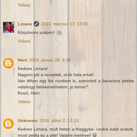
Válasz
Limara
2013. március 17. 13:55
Köszönöm szépen! :)))
Válasz
Heni
2014. január 28. 3:34
Kedves Limara!
Nagyon jok a receptek, orok hala ertuk!
Van itthon egy kis ricottam is, szerinted a barackos pitebe
valahogy belekeverhetem, jo lenne?
Koszi, Heni
Válasz
Unknown
2016. július 2. 13:13
Kedves Limara, mult heten a meggyes- csokis sutid aratott,
most pedig ez a pite! Valami mennyei! 😃