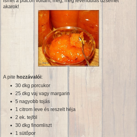
ismét a piacon voltam, még, még levendulás dzsemet
akarok!
A pite
hozzávalói
:
30 dkg porcukor
25 dkg vaj vagy margarin
5 nagyobb tojás
1 citrom leve és reszelt héja
2 ek. tejföl
30 dkg finomliszt
1 sütőpor