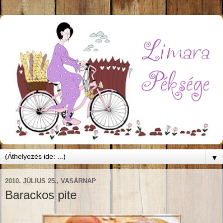
▼
2010. JÚLIUS 25., VASÁRNAP
Barackos pite