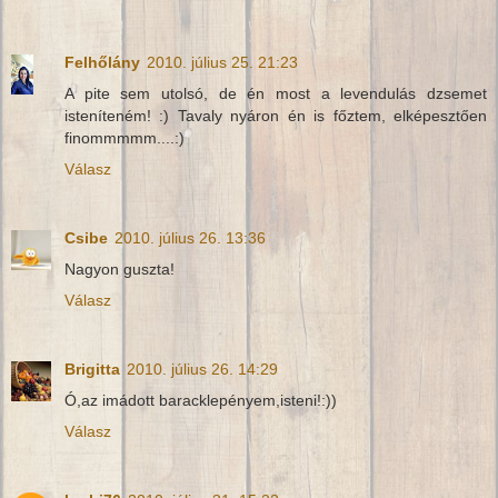
Felhőlány
2010. július 25. 21:23
A pite sem utolsó, de én most a levendulás dzsemet
isteníteném! :) Tavaly nyáron én is főztem, elképesztően
finommmmm....:)
Válasz
Csibe
2010. július 26. 13:36
Nagyon guszta!
Válasz
Brigitta
2010. július 26. 14:29
Ó,az imádott baracklepényem,isteni!:))
Válasz