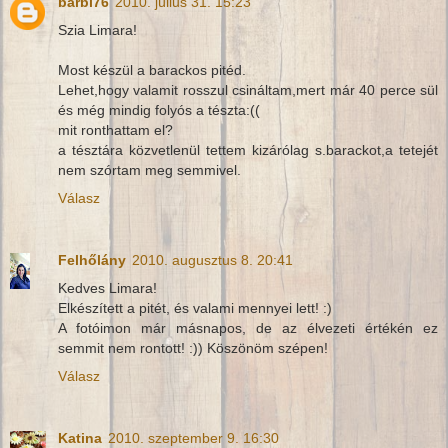
barbi76
2010. július 31. 15:23
Szia Limara!
Most készül a barackos pitéd.
Lehet,hogy valamit rosszul csináltam,mert már 40 perce sül
és még mindig folyós a tészta:((
mit ronthattam el?
a tésztára közvetlenül tettem kizárólag s.barackot,a tetejét
nem szórtam meg semmivel.
Válasz
Felhőlány
2010. augusztus 8. 20:41
Kedves Limara!
Elkészített a pitét, és valami mennyei lett! :)
A fotóimon már másnapos, de az élvezeti értékén ez
semmit nem rontott! :)) Köszönöm szépen!
Válasz
Katina
2010. szeptember 9. 16:30