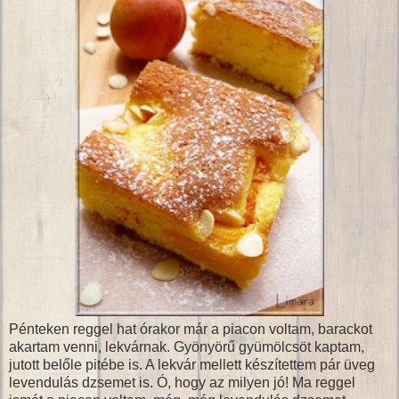
Pénteken reggel hat órakor már a piacon voltam, barackot
akartam venni, lekvárnak. Gyönyörű gyümölcsöt kaptam,
jutott belőle pitébe is. A lekvár mellett készítettem pár üveg
levendulás dzsemet is. Ó, hogy az milyen jó! Ma reggel