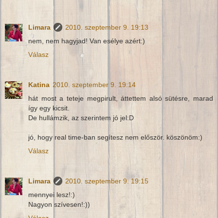
Limara
2010. szeptember 9. 19:13
nem, nem hagyjad! Van esélye azért:)
Válasz
Katina
2010. szeptember 9. 19:14
hát most a teteje megpirult, áttettem alsó sütésre, marad
így egy kicsit.
De hullámzik, az szerintem jó jel:D
jó, hogy real time-ban segítesz nem először. köszönöm:)
Válasz
Limara
2010. szeptember 9. 19:15
mennyei lesz!:)
Nagyon szívesen!:))
Válasz