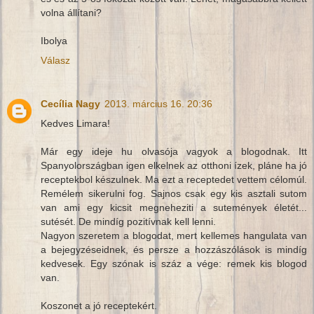
volna állítani?
Ibolya
Válasz
Cecília Nagy
2013. március 16. 20:36
Kedves Limara!
Már egy ideje hu olvasója vagyok a blogodnak. Itt
Spanyolországban igen elkelnek az otthoni ízek, pláne ha jó
receptekbol készulnek. Ma ezt a receptedet vettem célomúl.
Remélem sikerulni fog. Sajnos csak egy kis asztali sutom
van ami egy kicsit megneheziti a sutemények életét...
sutését. De mindíg pozitívnak kell lenni.
Nagyon szeretem a blogodat, mert kellemes hangulata van
a bejegyzéseidnek, és persze a hozzászólások is mindíg
kedvesek. Egy szónak is száz a vége: remek kis blogod
van.
Koszonet a jó receptekért.