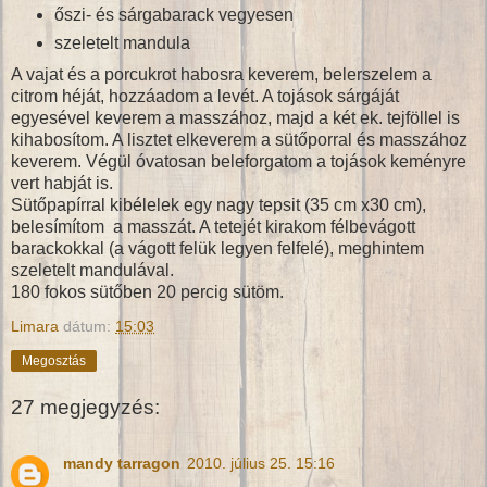
őszi- és sárgabarack vegyesen
szeletelt mandula
A vajat és a porcukrot habosra keverem, belerszelem a
citrom héját, hozzáadom a levét. A tojások sárgáját
egyesével keverem a masszához, majd a két ek. tejföllel is
kihabosítom. A lisztet elkeverem a sütőporral és masszához
keverem. Végül óvatosan beleforgatom a tojások keményre
vert habját is.
Sütőpapírral kibélelek egy nagy tepsit (35 cm x30 cm),
belesímítom a masszát. A tetejét kirakom félbevágott
barackokkal (a vágott felük legyen felfelé), meghintem
szeletelt mandulával.
180 fokos sütőben 20 percig sütöm.
Limara
dátum:
15:03
Megosztás
27 megjegyzés:
mandy tarragon
2010. július 25. 15:16