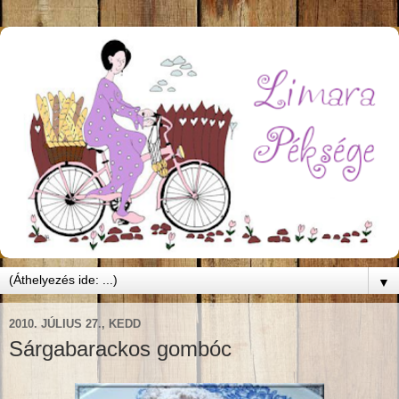
▼
2010. JÚLIUS 27., KEDD
Sárgabarackos gombóc