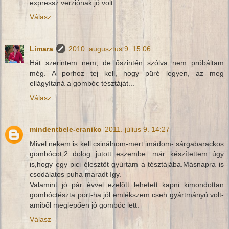
expressz verziónak jó volt.
Válasz
Limara
2010. augusztus 9. 15:06
Hát szerintem nem, de őszintén szólva nem próbáltam
még. A porhoz tej kell, hogy püré legyen, az meg
ellágyítaná a gombóc tésztáját...
Válasz
mindentbele-eraniko
2011. július 9. 14:27
Mivel nekem is kell csinálnom-mert imádom- sárgabarackos
gombócot,2 dolog jutott eszembe: már készítettem úgy
is,hogy egy pici élesztőt gyúrtam a tésztájába.Másnapra is
csodálatos puha maradt így.
Valamint jó pár évvel ezelőtt lehetett kapni kimondottan
gombóctészta port-ha jól emlékszem cseh gyártmányú volt-
amiből meglepően jó gombóc lett.
Válasz