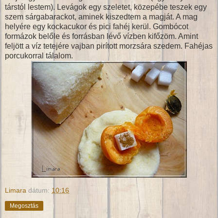
társtól lestem). Levágok egy szeletet, közepébe teszek egy
szem sárgabarackot, aminek kiszedtem a magját. A mag
helyére egy kockacukor és pici fahéj kerül. Gombócot
formázok belőle és forrásban lévő vízben kifőzöm. Amint
feljött a víz tetejére vajban pirított morzsára szedem. Fahéjas
porcukorral tálalom.
Limara
dátum:
10:16
Megosztás