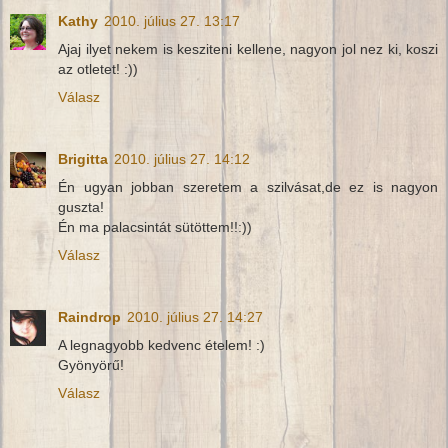
Kathy
2010. július 27. 13:17
Ajaj ilyet nekem is kesziteni kellene, nagyon jol nez ki, koszi
az otletet! :))
Válasz
Brigitta
2010. július 27. 14:12
Én ugyan jobban szeretem a szilvásat,de ez is nagyon
guszta!
Én ma palacsintát sütöttem!!:))
Válasz
Raindrop
2010. július 27. 14:27
A legnagyobb kedvenc ételem! :)
Gyönyörű!
Válasz