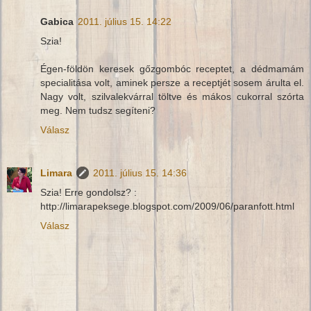
Gabica
2011. július 15. 14:22
Szia!
Égen-földön keresek gőzgombóc receptet, a dédmamám
specialitása volt, aminek persze a receptjét sosem árulta el.
Nagy volt, szilvalekvárral töltve és mákos cukorral szórta
meg. Nem tudsz segíteni?
Válasz
Limara
2011. július 15. 14:36
Szia! Erre gondolsz? :
http://limarapeksege.blogspot.com/2009/06/paranfott.html
Válasz