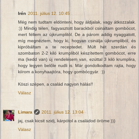
Irén
2011. július 12. 10:45
Még nem tudtam eldönteni, hogy áldjalak, vagy átkozzalak.
:)) Mindig télen, fagyasztott barackból csináltam gombócot,
mert féltem az újkrumplitól. De a párom addig nyaggatott,
míg megnéztem, hogy ki, hogyan csinálja újkrumpliból, és
kipróbáltam a te receptedet. Múlt hét szerdán és
szombaton 2-2 kiló krumpliból készítettem gombócot, erre
ma (kedd van) új rendelésem van, ezúttal 3 kiló krumplira,
hogy legyen belőle nudli is. Már gondolkodtam rajta, hogy
kiírom a konyhaajtóra, hogy gombócgyár. :))
Köszi szépen, a család nagyon hálás!!
Válasz
Limara
2011. július 12. 13:04
jaj, csak kicsit szidj, kárpótol a családod öröme:)))
Válasz