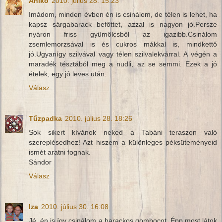
Anikó
2010. július 28. 15:23
Imádom, minden évben én is csinálom, de télen is lehet, ha
kapsz sárgabarack befőttet, azzal is nagyon jó.Persze
nyáron friss gyümölcsből az igazibb.Csinálom
zsemlemorzsával is és cukros mákkal is, mindkettő
jó.Ugyanígy szilvával vagy télen szilvalekvárral. A végén a
maradék tésztából meg a nudli, az se semmi. Ezek a jó
ételek, egy jó leves után.
Válasz
Tűzpadka
2010. július 28. 18:26
Sok sikert kívánok neked a Tabáni teraszon való
szereplésedhez! Azt hiszem a különleges péksüteményeid
ismét aratni fognak.
Sándor
Válasz
Iza
2010. július 30. 16:08
Jé, én is így csinálom a barackos gombocot. Épp most látok