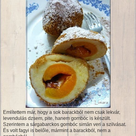
Említettem már, hogy a sok barackból nem csak lekvár,
levendulás dzsem, pite, hanem gombóc is készült.
Szerintem a sárgabarckos gombóc simán veri a szilvásat.
És volt fagyi is belőle, mármint a barackból, nem a