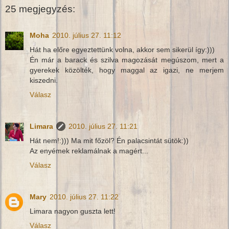
25 megjegyzés:
Moha
2010. július 27. 11:12
Hát ha előre egyeztettünk volna, akkor sem sikerül így:)))
Én már a barack és szilva magozását megúszom, mert a
gyerekek közölték, hogy maggal az igazi, ne merjem
kiszedni.
Válasz
Limara
2010. július 27. 11:21
Hát nem!:))) Ma mit főzöl? Én palacsintát sütök:))
Az enyémek reklamálnak a magért...
Válasz
Mary
2010. július 27. 11:22
Limara nagyon guszta lett!
Válasz