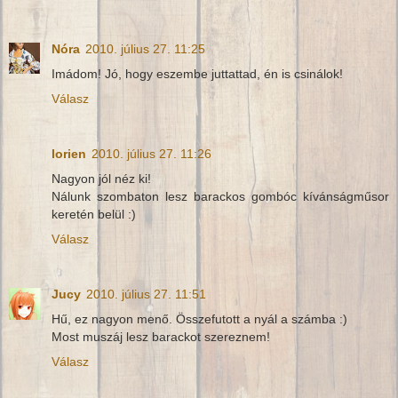
Nóra
2010. július 27. 11:25
Imádom! Jó, hogy eszembe juttattad, én is csinálok!
Válasz
lorien
2010. július 27. 11:26
Nagyon jól néz ki!
Nálunk szombaton lesz barackos gombóc kívánságműsor
keretén belül :)
Válasz
Jucy
2010. július 27. 11:51
Hű, ez nagyon menő. Összefutott a nyál a számba :)
Most muszáj lesz barackot szereznem!
Válasz