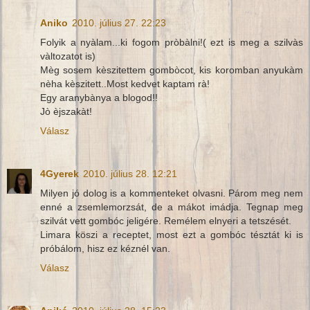
Aniko
2010. július 27. 22:23
Folyik a nyàlam...ki fogom pròbàlni!( ezt is meg a szilvàs
vàltozatot is)
Mèg sosem kèszitettem gombòcot, kis koromban anyukàm
nèha kèszitett..Most kedvet kaptam rà!
Egy aranybànya a blogod!!
Jò èjszakàt!
Válasz
4Gyerek
2010. július 28. 12:21
Milyen jó dolog is a kommenteket olvasni. Párom meg nem
enné a zsemlemorzsát, de a mákot imádja. Tegnap meg
szilvát vett gombóc jeligére. Remélem elnyeri a tetszését.
Limara köszi a receptet, most ezt a gombóc tésztát ki is
próbálom, hisz ez kéznél van.
Válasz