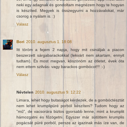
neki egy adagnak és gondoltam megnézem hogy te hogyan
is készíted. Megyek is összegyurni a hozzávalokat, már
csorog a nyálam is. :)
Válasz
Bori
2010. augusztus 1. 18:08
Itt töröm a fejem 2 napja, hogy mit csináljak a piacon
beszerzett sárgabarackokkal (lekvárt nem akartam, ennyit
tudtam). És most megvan, köszönöm az ötletet, évek óta
nem ettem szilvás- vagy barackos gombócot!!! :-)
Válasz
Névtelen
2010. augusztus 9. 12:22
Limara, lehet hogy butaságot kérdezek, de a gombóctésztát
nem lehet krumplipüré porból készíteni? Tudom hogy az
"mű", de vacsorára biztos gyorsabb lenne, mint a krumplit
hámozgatni és főzögetni. Egyszer már sütöttem krumplis
pogácsát püré porból, persze az igazinak más íze van, de