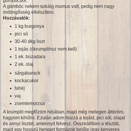
gombócból.
A gombóc nekem sokáig mumus volt, pedig nem nagy
ördöngősség elkészíteni.
Hozzávalók
:
1 kg burgonya
pici só
30-40 dkg liszt
1 tojás (ókrumplihoz nem kell)
1 ek. búzadara
2 ek. olaj
sárgabarack
kockacukor
fahéj
vaj
zsemlemorzsa
A krumplit megfőzöm héjában, majd még melegen áttöröm,
hagyom kihűlni. Ezután adom hozzá a tojást, pici sót, olajat
és annyi lisztet, amennyit felvesz. Összeállítom a tésztát,
majd egy hosszú hengert formázok belőle (egy kenyeres