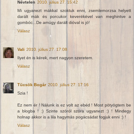
Névtelen
2010. július 27. 15:42
Mi ugyanezt mákkal szoktuk enni, zsemlemorzsa helyett
darált mák és porcukor keverékével van meghintve a
gombóc...De amúgy darált dióval is jó!
Válasz
Vali
2010. július 27. 17:08
Ilyet én is kérek, mert nagyon szeretem.
Válasz
Tücsök Bogár
2010. július 27. 17:16
Szia !
Ez nem ér ! Nálunk is ez volt az ebéd ! Most pötyögtem be
a blogba ! :) Szinte szóról szóra ugyanezt :) ! Mindegy
holnap akkor is a lila hagymás pogácsádat fogjuk enni :) !
Válasz