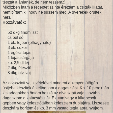
tésztát ajánlanék, de nem teszem.:)
Miközben írtam a receptet szinte éreztem a csigák illatát,
nem bírtam ki, hogy ne süssem meg. A gyerekek örültek
neki.
Hozzávalók:
50 dkg finomliszt
csipet só
1 ek. tejpor (elhagyható)
3 ek. cukor
1 egész tojás
1 tojás sárgája
kb. 2,5 dl tej
2 dkg élesztő
8 dkg olv. vaj
Az olvasztott vaj kivételével mindent a kenyérsütőgép
üstjébe készítek és elindítom a dagasztást. Kb. 10 perc után
kis adagokban öntöm hozzá az olvasztott vajat, tovább
dagasztom a kalácstésztát. Ezután vagy a kikapcsolt
gépben vagy kelesztőtálban kelesztem duplájára. Lisztezett
deszkára borítom és kb. 3 mm vastag téglalapra nyújtom.