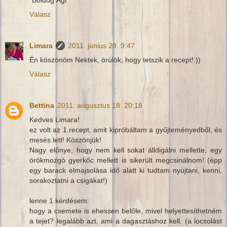
"Boldog Ági"
Válasz
Limara
2011. június 29. 9:47
Én köszönöm Nektek, örülök, hogy tetszik a recept!:))
Válasz
Bettina
2011. augusztus 18. 20:18
Kedves Limara!
ez volt az 1.recept, amit kipróbáltam a gyűjteményedből, és
mesés lett! Köszönjük!
Nagy előnye, hogy nem kell sokat álldigálni mellette, egy
örökmozgó gyerkőc mellett is sikerült megcsinálnom! (épp
egy barack elmajsolása idő alatt ki tudtam nyújtani, kenni,
sorakoztatni a csigákat!)
lenne 1 kérdésem:
hogy a csemete is ehessen belőle, mivel helyettesíthetném
a tejet? legalább azt, ami a dagasztáshoz kell. (a locsolást