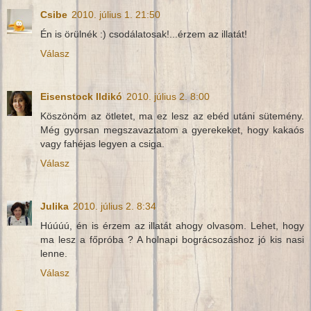
Csibe
2010. július 1. 21:50
Én is örülnék :) csodálatosak!...érzem az illatát!
Válasz
Eisenstock Ildikó
2010. július 2. 8:00
Köszönöm az ötletet, ma ez lesz az ebéd utáni sütemény.
Még gyorsan megszavaztatom a gyerekeket, hogy kakaós
vagy fahéjas legyen a csiga.
Válasz
Julika
2010. július 2. 8:34
Húúúú, én is érzem az illatát ahogy olvasom. Lehet, hogy
ma lesz a főpróba ? A holnapi bográcsozáshoz jó kis nasi
lenne.
Válasz