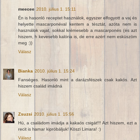
meecee
2010. július 1. 15:11
Én is hasonló receptet használok, egyszer elfogyott a vaj és
helyette mascarponéval kentem a tésztát, azóta nem is
használok vajat, sokkal krémesebb a mascarponés (és azt
hiszem, h kevesebb kalória is, de erre azért nem esküszöm
meg :))
Válasz
Bianka
2010. július 1. 15:24
Fanséges. Hasonló mint a darázsfészek csak kakós. Azt
hiszem család imádná
Válasz
Zsuzsi
2010. július 1. 15:56
Hú, a családom imádja a kakaós csigát!!! Azt hiszem, ezt a
recit is hamar kipróbáljuk! Köszi Limara! :)
Válasz