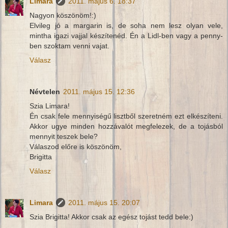
Limara
2011. május 6. 18:37
Nagyon köszönöm!:)
Elvileg jó a margarin is, de soha nem lesz olyan vele,
mintha igazi vajjal készítenéd. Én a Lidl-ben vagy a penny-
ben szoktam venni vajat.
Válasz
Névtelen
2011. május 15. 12:36
Szia Limara!
Én csak fele mennyiségű lisztből szeretném ezt elkészíteni.
Akkor ugye minden hozzávalót megfelezek, de a tojásból
mennyit teszek bele?
Válaszod előre is köszönöm,
Brigitta
Válasz
Limara
2011. május 15. 20:07
Szia Brigitta! Akkor csak az egész tojást tedd bele:)