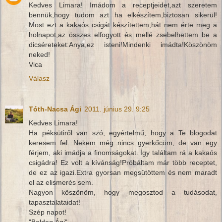
Kedves Limara! Imádom a receptjeidet,azt szeretem
bennük,hogy tudom azt ha elkészítem,biztosan sikerül!
Most ezt a kakaós csigát készítettem,hát nem érte meg a
holnapot,az összes elfogyott és mellé zsebelhettem be a
dicséreteket:Anya,ez isteni!Mindenki imádta!Köszönöm
neked!
Vica
Válasz
Tóth-Nacsa Ági
2011. június 29. 9:25
Kedves Limara!
Ha péksütiről van szó, egyértelmű, hogy a Te blogodat
keresem fel. Nekem még nincs gyerkőcöm, de van egy
férjem, aki imádja a finomságokat. Így találtam rá a kakaós
csigádra! Ez volt a kívánság!Próbáltam már több receptet,
de ez az igazi.Extra gyorsan megsütöttem és nem maradt
el az elismerés sem.
Nagyon köszönöm, hogy megosztod a tudásodat,
tapasztalataidat!
Szép napot!