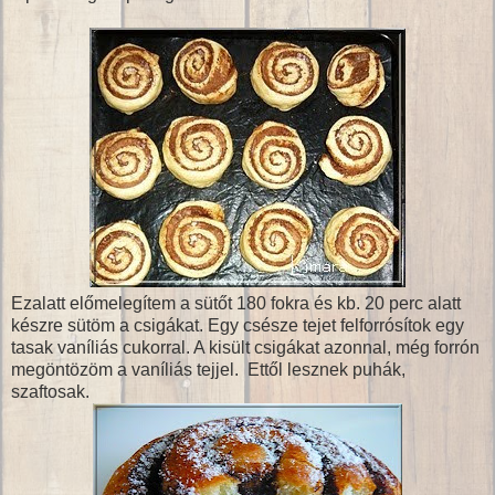
Ezalatt előmelegítem a sütőt 180 fokra és kb. 20 perc alatt
készre sütöm a csigákat. Egy csésze tejet felforrósítok egy
tasak vaníliás cukorral. A kisült csigákat azonnal, még forrón
megöntözöm a vaníliás tejjel. Ettől lesznek puhák,
szaftosak.