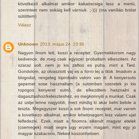
következő alkalmat amikor kakaóscsiga lesz a menü,
szerintem nem sokáig kell várniuk. ;-))) (ma vaníliás brióst
sütöttem)
Válasz
Unknown
2013. május 24. 23:36
Nagyon finom lett, koszi a receptet. Gyermekkorom nagy
kedvence, de meg csak egyszer probaltam elkesziteni. Az
szaraz volt, nem jo kis zaftos es puha, mint a Tied.
Gondolom, az olvasztott vaj es a forro tej a titok. Imadom a
blogodat, rengeteg kiprobalni valom van itt. A kenyersuto
gepemet sose hasznaltam (a sutomben szeretek jo kis
ropogos kenyeret sutni), de elkezdtem hasznalni a
dagasztashoz/keleszteshez, es megkonnyiti a munkat. Csak
az ustje lenne nagyobb, mert mindig ki akar kelni belole a
teszta. Megegyszer koszi a sok finom receptet, mar varom
a kovetkezo alkalmat, amikor lehetosegem lesz valami ujat
felfedezni. Ezek miatt a finomra sikerult magyar etelek
(csemegek) miatt vegre ugy erzem magam, mint egy jo
magyar szakacsno, Neked koszonhetoen.