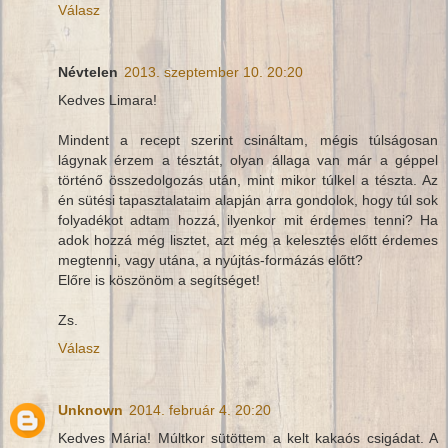
Válasz
Névtelen
2013. szeptember 10. 20:20
Kedves Limara!
Mindent a recept szerint csináltam, mégis túlságosan
lágynak érzem a tésztát, olyan állaga van már a géppel
történő összedolgozás után, mint mikor túlkel a tészta. Az
én sütési tapasztalataim alapján arra gondolok, hogy túl sok
folyadékot adtam hozzá, ilyenkor mit érdemes tenni? Ha
adok hozzá még lisztet, azt még a kelesztés előtt érdemes
megtenni, vagy utána, a nyújtás-formázás előtt?
Előre is köszönöm a segítséget!
Zs.
Válasz
Unknown
2014. február 4. 20:20
Kedves Mária! Múltkor sütöttem a kelt kakaós csigádat. A