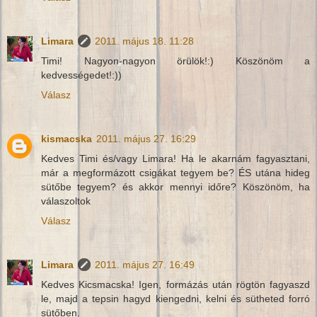
Limara
2011. május 18. 11:28
Timi! Nagyon-nagyon örülök!:) Köszönöm a
kedvességedet!:))
Válasz
kismacska
2011. május 27. 16:29
Kedves Timi és/vagy Limara! Ha le akarnám fagyasztani,
már a megformázott csigákat tegyem be? ÉS utána hideg
sütőbe tegyem? és akkor mennyi időre? Köszönöm, ha
válaszoltok
Válasz
Limara
2011. május 27. 16:49
Kedves Kicsmacska! Igen, formázás után rögtön fagyaszd
le, majd a tepsin hagyd kiengedni, kelni és sütheted forró
sütőben.