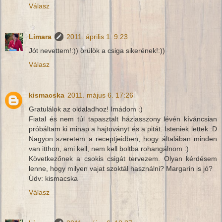
Válasz
Limara
2011. április 1. 9:23
Jót nevettem!:)) örülök a csiga sikerének!:))
Válasz
kismacska
2011. május 6. 17:26
Gratulálok az oldaladhoz! Imádom :)
Fiatal és nem túl tapasztalt háziasszony lévén kíváncsian
próbáltam ki minap a hajtoványt és a pitát. Isteniek lettek :D
Nagyon szeretem a receptjeidben, hogy általában minden
van itthon, ami kell, nem kell boltba rohangálnom :)
Következőnek a csokis csigát tervezem. Olyan kérdésem
lenne, hogy milyen vajat szoktál használni? Margarin is jó?
Üdv: kismacska
Válasz