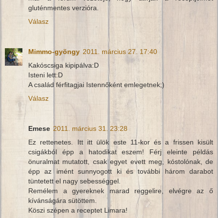
gluténmentes verzióra.
Válasz
Mimmo-gyöngy
2011. március 27. 17:40
Kakóscsiga kipipálva:D
Isteni lett:D
A család férfitagjai Istennőként emlegetnek;)
Válasz
Emese
2011. március 31. 23:28
Ez rettenetes. Itt itt ülök este 11-kor és a frissen kisült
csigákból épp a hatodikat eszem! Férj eleinte példás
önuralmat mutatott, csak egyet evett meg, kóstolónak, de
épp az imént sunnyogott ki és további három darabot
tüntetett el nagy sebességgel.
Remélem a gyereknek marad reggelire, elvégre az ő
kívánságára sütöttem.
Köszi szépen a receptet Limara!