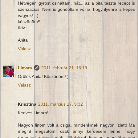
Hétvégén gyrost csináltam, hát... az a pita tészta recept is
szenzációs! Nem is gondoltam volna, hogy ilyenre is képes
vagyok! :-)
köszönöm!!!
üdv.:
Anita
Válasz
Limara
2011. február 21. 15:19
Örülök Anita! Köszönöm!:)
Válasz
Krisztina
2011. március 17. 9:32
Kedves Limara!
Nagyon finom volt a csiga, mindenkinek nagyon ízlett! Ma
megint megsütöm, csak annyi kérdésem lenne, hogy
szerinted milyen mák töltelékkel lehetne megsütni egy