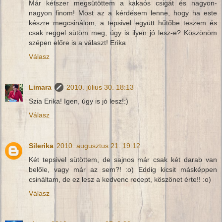
Már kétszer megsütöttem a kakaós csigát és nagyon-
nagyon finom! Most az a kérdésem lenne, hogy ha este
készre megcsinálom, a tepsivel együtt hűtőbe teszem és
csak reggel sütöm meg, úgy is ilyen jó lesz-e? Köszönöm
szépen előre is a választ! Erika
Válasz
Limara
2010. július 30. 18:13
Szia Erika! Igen, úgy is jó lesz!:)
Válasz
Silerika
2010. augusztus 21. 19:12
Két tepsivel sütöttem, de sajnos már csak két darab van
belőle, vagy már az sem?! :o) Eddig kicsit másképpen
csináltam, de ez lesz a kedvenc recept, köszönet érte!! :o)
Válasz