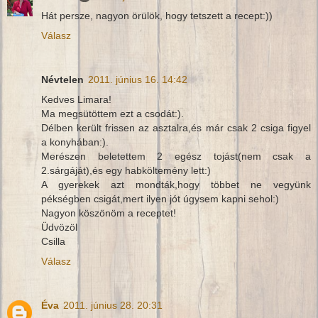
Hát persze, nagyon örülök, hogy tetszett a recept:))
Válasz
Névtelen
2011. június 16. 14:42
Kedves Limara!
Ma megsütöttem ezt a csodát:).
Délben került frissen az asztalra,és már csak 2 csiga figyel
a konyhában:).
Merészen beletettem 2 egész tojást(nem csak a
2.sárgáját),és egy habköltemény lett:)
A gyerekek azt mondták,hogy többet ne vegyünk
pékségben csigát,mert ilyen jót úgysem kapni sehol:)
Nagyon köszönöm a receptet!
Üdvözöl
Csilla
Válasz
Éva
2011. június 28. 20:31