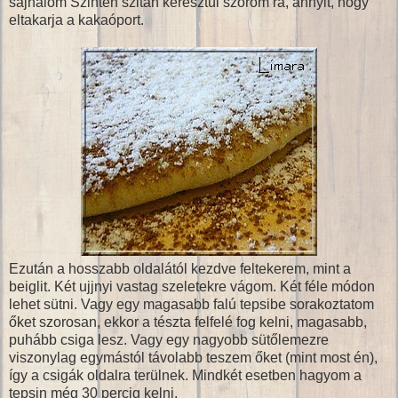
sajnálom Szintén szitán keresztül szórom rá, annyit, hogy
eltakarja a kakaóport.
Ezután a hosszabb oldalától kezdve feltekerem, mint a
beiglit. Két ujjnyi vastag szeletekre vágom. Két féle módon
lehet sütni. Vagy egy magasabb falú tepsibe sorakoztatom
őket szorosan, ekkor a tészta felfelé fog kelni, magasabb,
puhább csiga lesz. Vagy egy nagyobb sütőlemezre
viszonylag egymástól távolabb teszem őket (mint most én),
így a csigák oldalra terülnek. Mindkét esetben hagyom a
tepsin még 30 percig kelni.