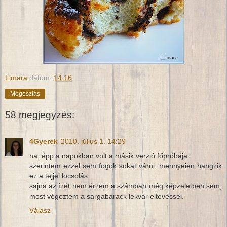
Limara
dátum:
14:16
Megosztás
58 megjegyzés:
4Gyerek
2010. július 1. 14:29
na, épp a napokban volt a másik verzió főpróbája.
szerintem ezzel sem fogok sokat várni, mennyeien hangzik
ez a tejjel locsolás.
sajna az ízét nem érzem a számban még képzeletben sem,
most végeztem a sárgabarack lekvár eltevéssel.
Válasz