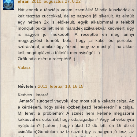
ehran
2010. augusztus 27. 0:22
Hát ennek a tésztája valami zseniális! Mindig küszködök a
kelt tésztás cuccokkal, de ez nagyon jól sikerült. Az elmúlt
egy hétben 2x is előkerült, egyik alkalommal a feléből
mondjuk bukta lett némi maradék szilvalekvár kedvéért, úgy
is nagyon jól működött. A receptbe én még annyi
megjegyzést tennék bele, hogy a kakó és porcukor
szórásánal, amikor úgy érzed, hogy ez most jó - na akkor
kell megduplázni a töltelék mennyiségét. :)
Örök hála ezért a receptért! :)
Válasz
Névtelen
2011. február 18. 16:15
Kedves Limara!
"Amatőr" sütögető vagyok, épp most sül a kakaós csiga. Az
a kérdésem, hogy sülés közben kezd "letekeredni" a csiga.
Mi lehet a probléma? A szélét nem kellene megszórni
kakaóval és cukorral, hogy odaragadjon? Vagy túl vékonyra
nyújtottam? (Látom, hogy nálad 12 db lett, én 16 db-ot
csináltam)Gondolom az íze azért így is nagyon jó lesz, az