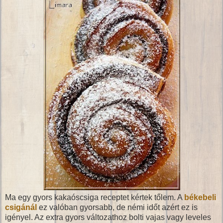
Ma egy gyors kakaóscsiga receptet kértek tőlem. A
békebeli
csigánál
ez valóban gyorsabb, de némi időt azért ez is
igényel. Az extra gyors változathoz bolti vajas vagy leveles