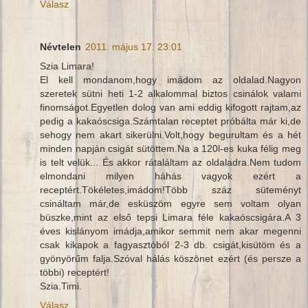
Válasz
Névtelen
2011. május 17. 23:01
Szia Limara!
El kell mondanom,hogy imádom az oldalad.Nagyon
szeretek sütni heti 1-2 alkalommal biztos csinálok valami
finomságot.Egyetlen dolog van ami eddig kifogott rajtam,az
pedig a kakaóscsiga.Számtalan receptet próbálta már ki,de
sehogy nem akart sikerülni.Volt,hogy begurultam és a hét
minden napján csigát sütöttem.Na a 120l-es kuka félig meg
is telt velük... És akkor rátaláltam az oldaladra.Nem tudom
elmondani milyen háhás vagyok ezért a
receptért.Tökéletes,imádom!Több száz süteményt
csináltam már,de esküszöm egyre sem voltam olyan
büszke,mint az első tepsi Limara féle kakaóscsigára.A 3
éves kislányom imádja,amikor semmit nem akar megenni
csak kikapok a fagyasztóból 2-3 db. csigát,kisütöm és a
gyönyörűm falja.Szóval hálás köszönet ezért (és persze a
többi) receptért!
Szia.Timi.
Válasz