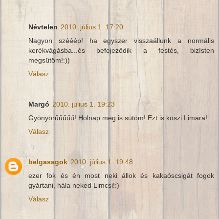
Névtelen
2010. július 1. 17:20
Nagyon szééép! ha egyszer visszaállunk a normális
kerékvágásba...és befejeződik a festés, bizIsten
megsütöm!:))
Válasz
Margó
2010. július 1. 19:23
Gyönyörűűűűű! Holnap meg is sütöm! Ezt is köszi Limara!
Válasz
belgasagok
2010. július 1. 19:48
ezer fok és én most neki állok és kakaóscsigát fogok
gyártani, hála neked Limcsi!:)
Válasz