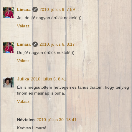
Limara
2010. július 6. 7:59
Jaj, de jó! nagyon örülök nektek!:))
Válasz
Limara
2010. július 6. 8:17
De jó! nagyon örülök nektek!:))
Válasz
Julika
2010. július 6. 8:41
Én is megsütöttem hétvégén és tanusíthatom, hogy tényleg
finom és másnap is puha.
Válasz
Névtelen
2010. július 30. 13:41
Kedves Limara!