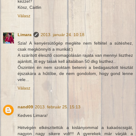
kézzel?
Kösz, Caitlin
Válasz
Limara
2013. január 24. 10:18
Szia! A kenyérsütőgép megléte nem feltétel a sütéshez,
csak megkönnyíti a munkát:)
A szárított élesztő csomagolásán rajata van mennyi liszthez
ajánlott, itt egy tasak kell általában 50 dkg liszthez..
Őszintén én nem szoktam betenni a bedagasztott tésztát
éjszakára a hűtőbe, de nem gondolom, hogy gond lenne
vele...
Válasz
nand09
2013. február 25. 15:13
Kedves Limara!
Hétvégén elkészítettük a kislányommal a kakaóscsigát,
nagyon nagy sikere volt!!! A gyerekek már várják a