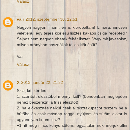
Válasz
vali
2012. szeptember 30. 12:51
Nagyon nagyon finom, én is kipróbáltam! Limara, nincsen
véletlenül egy teljes kiőrlésű lisztes kakaós csiga recepted?
Sajnos nem nagyon ehetek fehér lisztet. Vagy mit javasolsz,
milyen arányban használjak teljes kiőrlésűt?
Vali
Válasz
X
2013. január 22. 21:32
Szia, két kérdés:
1. szárított élesztőből mennyi kell? (Londonban meglepően
nehéz beszerezni a friss élesztőt)
2. ha előkészítés nélkül csak a tésztakupacot teszem be a
hűtőbe és csak másnap reggel nyújtom és sütöm akkor is
ugyanolyan finom lesz?
+1: itt még nincs kenyérsütőm.. egyáltalán neki merjek állni