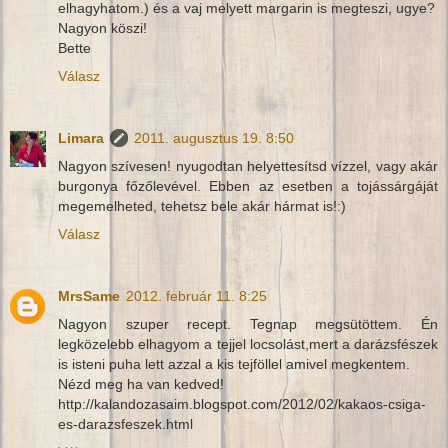
elhagyhatom.) és a vaj melyett margarin is megteszi, ugye?
Nagyon köszi!
Bette
Válasz
Limara
2011. augusztus 19. 8:50
Nagyon szívesen! nyugodtan helyettesítsd vízzel, vagy akár
burgonya főzőlevével. Ebben az esetben a tojássárgáját
megemelheted, tehetsz bele akár hármat is!:)
Válasz
MrsSame
2012. február 11. 8:25
Nagyon szuper recept. Tegnap megsütöttem. Én
legközelebb elhagyom a tejjel locsolást,mert a darázsfészek
is isteni puha lett azzal a kis tejföllel amivel megkentem.
Nézd meg ha van kedved!
http://kalandozasaim.blogspot.com/2012/02/kakaos-csiga-
es-darazsfeszek.html