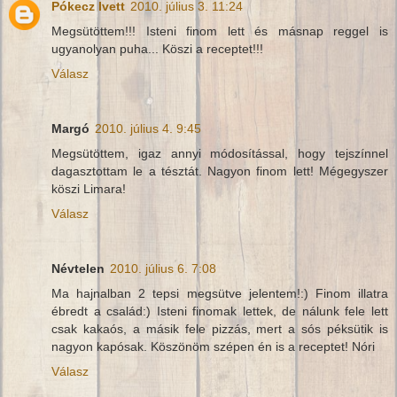
Pókecz Ivett
2010. július 3. 11:24
Megsütöttem!!! Isteni finom lett és másnap reggel is
ugyanolyan puha... Köszi a receptet!!!
Válasz
Margó
2010. július 4. 9:45
Megsütöttem, igaz annyi módosítással, hogy tejszínnel
dagasztottam le a tésztát. Nagyon finom lett! Mégegyszer
köszi Limara!
Válasz
Névtelen
2010. július 6. 7:08
Ma hajnalban 2 tepsi megsütve jelentem!:) Finom illatra
ébredt a család:) Isteni finomak lettek, de nálunk fele lett
csak kakaós, a másik fele pizzás, mert a sós péksütik is
nagyon kapósak. Köszönöm szépen én is a receptet! Nóri
Válasz