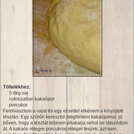
Töltelékhez:
5 dkg vaj
cukrozatlan kakaópor
porcukor
Felolvasztom a vajat és egy ecsettel elkenem a kinyújtott
tésztán. Egy szűrőn keresztül meghintem kakaóporral, jó
bőven, hogy a tésztát teljesen eltakarja sehol ne látszódjon
át. A kakaós rétegre porcukros réteget teszek, azt sem