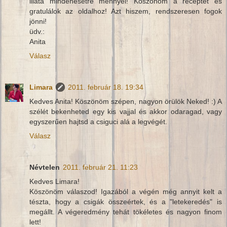
illata mindenesetre mennyei! Köszönöm a receptet és
gratulálok az oldalhoz! Azt hiszem, rendszeresen fogok
jönni!
üdv.:
Anita
Válasz
Limara
2011. február 18. 19:34
Kedves Anita! Köszönöm szépen, nagyon örülök Neked! :) A
szélét bekenheted egy kis vajjal és akkor odaragad, vagy
egyszerűen hajtsd a csiguci alá a legvégét.
Válasz
Névtelen
2011. február 21. 11:23
Kedves Limara!
Köszönöm válaszod! Igazából a végén még annyit kelt a
tészta, hogy a csigák összeértek, és a "letekeredés" is
megállt. A végeredmény tehát tökéletes és nagyon finom
lett!