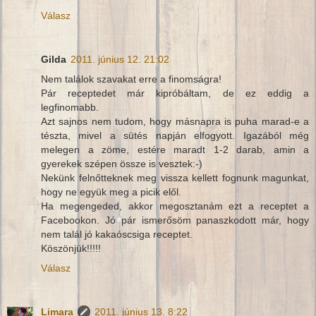
Válasz
Gilda
2011. június 12. 21:02
Nem találok szavakat erre a finomságra!
Pár receptedet már kipróbáltam, de ez eddig a
legfinomabb.
Azt sajnos nem tudom, hogy másnapra is puha marad-e a
tészta, mivel a sütés napján elfogyott. Igazából még
melegen a zöme, estére maradt 1-2 darab, amin a
gyerekek szépen össze is vesztek:-)
Nekünk felnőtteknek meg vissza kellett fognunk magunkat,
hogy ne együk meg a picik elől.
Ha megengeded, akkor megosztanám ezt a receptet a
Facebookon. Jó pár ismerősöm panaszkodott már, hogy
nem talál jó kakaóscsiga receptet.
Köszönjük!!!!!
Válasz
Limara
2011. június 13. 8:22