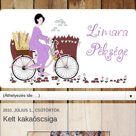
▼
2010. JÚLIUS 1., CSÜTÖRTÖK
Kelt kakaóscsiga