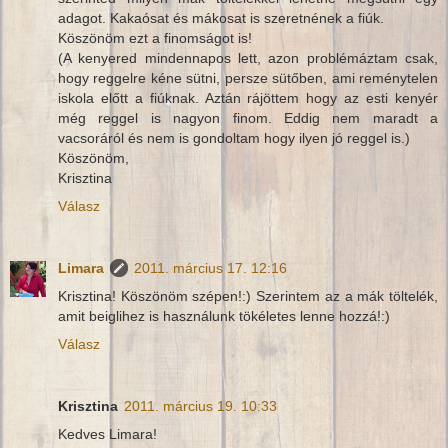
adagot. Kakaósat és mákosat is szeretnének a fiúk.
Köszönöm ezt a finomságot is!
(A kenyered mindennapos lett, azon problémáztam csak,
hogy reggelre kéne sütni, persze sütőben, ami reménytelen
iskola előtt a fiúknak. Aztán rájöttem hogy az esti kenyér
még reggel is nagyon finom. Eddig nem maradt a
vacsoráról és nem is gondoltam hogy ilyen jó reggel is.)
Köszönöm,
Krisztina
Válasz
Limara
2011. március 17. 12:16
Krisztina! Köszönöm szépen!:) Szerintem az a mák töltelék,
amit beiglihez is használunk tökéletes lenne hozzá!:)
Válasz
Krisztina
2011. március 19. 10:33
Kedves Limara!