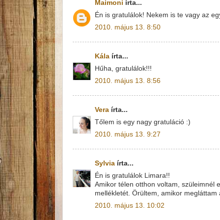
Maimoni
írta...
Én is gratulálok! Nekem is te vagy az e
2010. május 13. 8:50
Kála
írta...
Hűha, gratulálok!!!
2010. május 13. 8:56
Vera
írta...
Tőlem is egy nagy gratuláció :)
2010. május 13. 9:27
Sylvia
írta...
Én is gratulálok Limara!!
Amikor télen otthon voltam, szüleimnél e
mellékletét. Örültem, amikor megláttam a
2010. május 13. 10:02