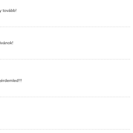
y tovább!
kivánok!
gérdemled!!!