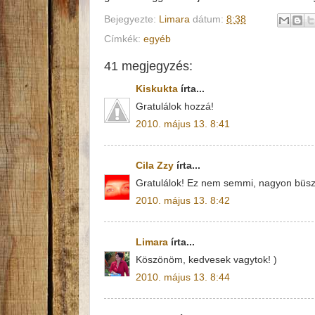
Bejegyezte:
Limara
dátum:
8:38
Címkék:
egyéb
41 megjegyzés:
Kiskukta
írta...
Gratulálok hozzá!
2010. május 13. 8:41
Cila Zzy
írta...
Gratulálok! Ez nem semmi, nagyon büs
2010. május 13. 8:42
Limara
írta...
Köszönöm, kedvesek vagytok! )
2010. május 13. 8:44