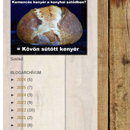
Sütőkő
BLOGARCHÍVUM
►
2026
(5)
►
2025
(7)
►
2024
(3)
►
2023
(9)
►
2022
(10)
►
2021
(2)
►
2020
(8)