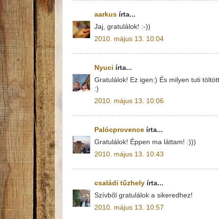
aarkus
írta...
Jaj, gratulálok! :-))
2010. május 13. 10:04
Nyuci
írta...
Gratulálok! Ez igen:) És milyen tuti töl
:)
2010. május 13. 10:06
Palócprovence
írta...
Gratulálok! Éppen ma láttam! :)))
2010. május 13. 10:43
családi tűzhely
írta...
Szívből gratulálok a sikeredhez!
2010. május 13. 10:57