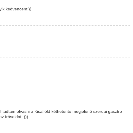
gyik kedvencem:))
l tudtam olvasni a Kisalföld kéthetente megjelenő szerdai gasztro
z írásaidat :)))