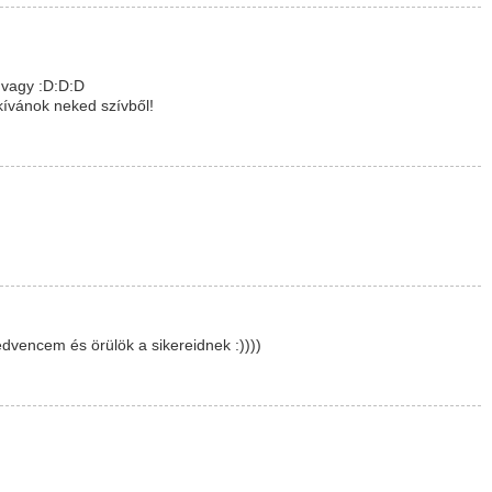
 vagy :D:D:D
kívánok neked szívből!
kedvencem és örülök a sikereidnek :))))