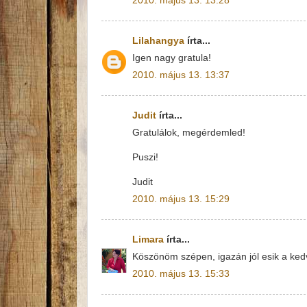
2010. május 13. 13:28
Lilahangya
írta...
Igen nagy gratula!
2010. május 13. 13:37
Judit
írta...
Gratulálok, megérdemled!
Puszi!
Judit
2010. május 13. 15:29
Limara
írta...
Köszönöm szépen, igazán jól esik a ked
2010. május 13. 15:33