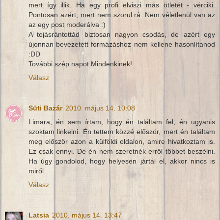
mert így illik. Ha egy profi elviszi más ötletét - vérciki.
Pontosan azért, mert nem szorul rá. Nem véletlenül van az
az egy post moderálva :)
A tojásrántottád biztosan nagyon csodás, de azért egy
újonnan bevezetett formázáshoz nem kellene hasonlítanod
:DD
További szép napot Mindenkinek!
Válasz
Süti Bazár
2010. május 14. 10:08
Limara, én sem írtam, hogy én találtam fel, én ugyanis
szoktam linkelni. Én tettem közzé először, mert én találtam
meg először azon a külföldi oldalon, amire hivatkoztam is.
Ez csak ennyi. De én nem szeretnék erről többet beszélni.
Ha úgy gondolod, hogy helyesen jártál el, akkor nincs is
miről.
Válasz
Latsia
2010. május 14. 13:47