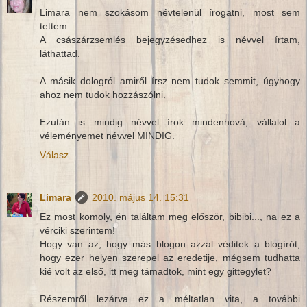
Limara nem szokásom névtelenül írogatni, most sem
tettem.
A császárzsemlés bejegyzésedhez is névvel írtam,
láthattad.
A másik dologról amiről írsz nem tudok semmit, úgyhogy
ahoz nem tudok hozzászólni.
Ezután is mindig névvel írok mindenhová, vállalol a
véleményemet névvel MINDIG.
Válasz
Limara
2010. május 14. 15:31
Ez most komoly, én találtam meg először, bibibi..., na ez a
vérciki szerintem!
Hogy van az, hogy más blogon azzal véditek a blogírót,
hogy ezer helyen szerepel az eredetije, mégsem tudhatta
kié volt az első, itt meg támadtok, mint egy gittegylet?
Részemről lezárva ez a méltatlan vita, a további