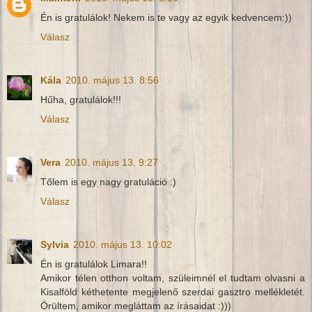
Én is gratulálok! Nekem is te vagy az egyik kedvencem:))
Válasz
Kála
2010. május 13. 8:56
Hűha, gratulálok!!!
Válasz
Vera
2010. május 13. 9:27
Tőlem is egy nagy gratuláció :)
Válasz
Sylvia
2010. május 13. 10:02
Én is gratulálok Limara!!
Amikor télen otthon voltam, szüleimnél el tudtam olvasni a
Kisalföld kéthetente megjelenő szerdai gasztro mellékletét.
Örültem, amikor megláttam az írásaidat :)))