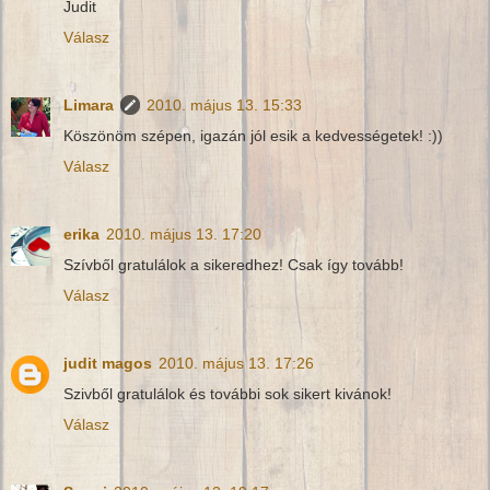
Judit
Válasz
Limara
2010. május 13. 15:33
Köszönöm szépen, igazán jól esik a kedvességetek! :))
Válasz
erika
2010. május 13. 17:20
Szívből gratulálok a sikeredhez! Csak így tovább!
Válasz
judit magos
2010. május 13. 17:26
Szivből gratulálok és további sok sikert kivánok!
Válasz