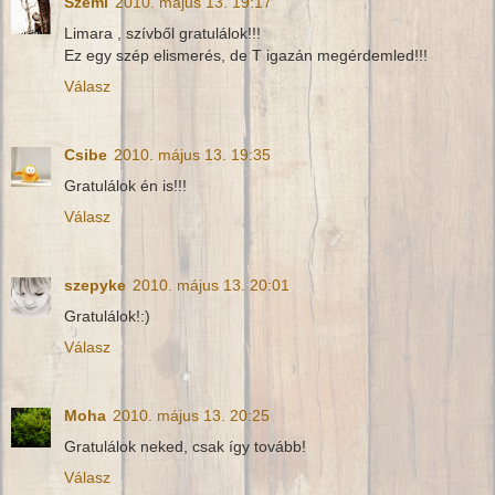
Szemi
2010. május 13. 19:17
Limara , szívből gratulálok!!!
Ez egy szép elismerés, de T igazán megérdemled!!!
Válasz
Csibe
2010. május 13. 19:35
Gratulálok én is!!!
Válasz
szepyke
2010. május 13. 20:01
Gratulálok!:)
Válasz
Moha
2010. május 13. 20:25
Gratulálok neked, csak így tovább!
Válasz