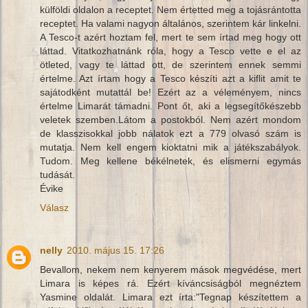
külföldi oldalon a receptet. Nem értetted meg a tojásrántotta
receptet. Ha valami nagyon általános, szerintem kár linkelni.
A Tesco-t azért hoztam fel, mert te sem írtad meg hogy ott
láttad. Vitatkozhatnánk róla, hogy a Tesco vette e el az
ötleted, vagy te láttad ott, de szerintem ennek semmi
értelme. Azt írtam hogy a Tesco készíti azt a kiflit amit te
sajátodként mutattál be! Ezért az a véleményem, nincs
értelme Limarát támadni. Pont őt, aki a legsegítőkészebb
veletek szemben.Látom a postokból. Nem azért mondom
de klasszisokkal jobb nálatok ezt a 779 olvasó szám is
mutatja. Nem kell engem kioktatni mik a játékszabályok.
Tudom. Meg kellene békélnetek, és elismerni egymás
tudását.
Évike
Válasz
nelly
2010. május 15. 17:26
Bevallom, nekem nem kenyerem mások megvédése, mert
Limara is képes rá. Ezért kíváncsiságból megnéztem
Yasmine oldalát. Limara ezt írta:"Tegnap készítettem a