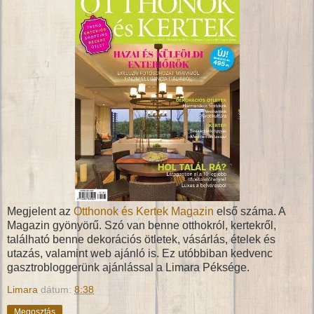
Megjelent az
Otthonok és Kertek Magazin
első száma. A
Magazin gyönyörű. Szó van benne otthokról, kertekről,
található benne dekorációs ötletek, vásárlás, ételek és
utazás, valamint web ajánló is. Ez utóbbiban kedvenc
gasztrobloggerünk ajánlással a Limara Péksége.
Limara
dátum:
8:38
Megosztás