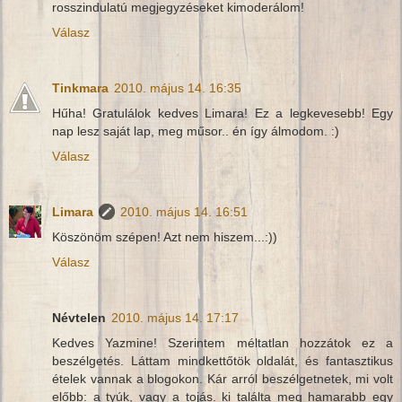
rosszindulatú megjegyzéseket kimoderálom!
Válasz
Tinkmara
2010. május 14. 16:35
Hűha! Gratulálok kedves Limara! Ez a legkevesebb! Egy
nap lesz saját lap, meg műsor.. én így álmodom. :)
Válasz
Limara
2010. május 14. 16:51
Köszönöm szépen! Azt nem hiszem...:))
Válasz
Névtelen
2010. május 14. 17:17
Kedves Yazmine! Szerintem méltatlan hozzátok ez a
beszélgetés. Láttam mindkettőtök oldalát, és fantasztikus
ételek vannak a blogokon. Kár arról beszélgetnetek, mi volt
előbb: a tyúk, vagy a tojás. ki találta meg hamarabb egy