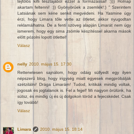
tejfölös kifli tésztájából ezzel a formázással! :))) Holnap
akartam feltenni! :)) Gyönyörűek a zsemlék!:) " Szerintem
Latsiának sem kéne senkit megvédeni. Ha Yasmine úgy
érzi, hogy Limara tőle vette az ötletet, akkor nyugodtan
reklamálhatna. De a fenti szöveg alapján Limarát nem úgy
ismerem, hogy egy sima zsömle készítéssel akarna mások
előtt pózolni lopott ötlettel!
Válasz
nelly
2010. május 15. 17:30
Rettenetesen sajnálom, hogy odáig süllyedt egy ilyen
népszerű blog, hogy irigység miatt egyesek megpróbálják
szétzilálni! Drága Limarám! Tudod, kritikák mindig voltak,
jogosak és jogtalanok is. Fel a fejjel! Mi nagyon örülünk, ha
sütsz, és mindig új és új dolgokon töröd a fejecskédet. Csak
így tovább!
Válasz
Limara
2010. május 15. 18:14