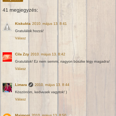
41 megjegyzés:
Kiskukta
2010. május 13. 8:41
Gratulálok hozzá!
Válasz
Cila Zzy
2010. május 13. 8:42
Gratulálok! Ez nem semmi, nagyon büszke légy magadra!
Válasz
Limara
2010. május 13. 8:44
Köszönöm, kedvesek vagytok! )
Válasz
Maimoni
2010. május 13. 8:50