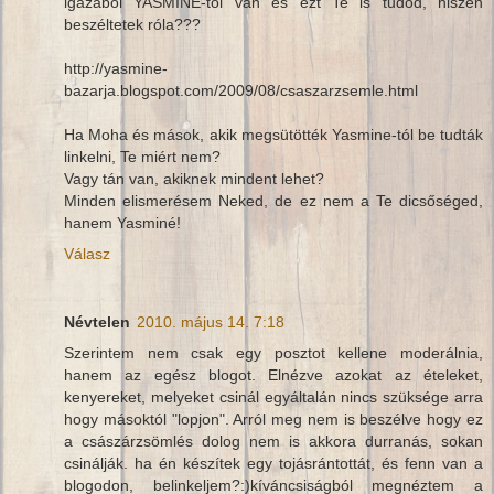
igazából YASMINE-tól van és ezt Te is tudod, hiszen
beszéltetek róla???
http://yasmine-
bazarja.blogspot.com/2009/08/csaszarzsemle.html
Ha Moha és mások, akik megsütötték Yasmine-tól be tudták
linkelni, Te miért nem?
Vagy tán van, akiknek mindent lehet?
Minden elismerésem Neked, de ez nem a Te dicsőséged,
hanem Yasminé!
Válasz
Névtelen
2010. május 14. 7:18
Szerintem nem csak egy posztot kellene moderálnia,
hanem az egész blogot. Elnézve azokat az ételeket,
kenyereket, melyeket csinál egyáltalán nincs szüksége arra
hogy másoktól "lopjon". Arról meg nem is beszélve hogy ez
a császárzsömlés dolog nem is akkora durranás, sokan
csinálják. ha én készítek egy tojásrántottát, és fenn van a
blogodon, belinkeljem?:)kíváncsiságból megnéztem a