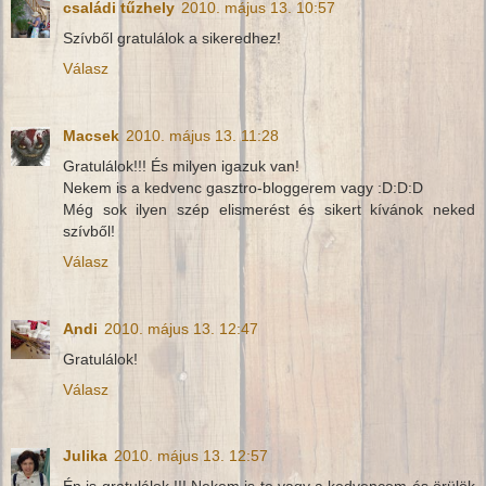
családi tűzhely
2010. május 13. 10:57
Szívből gratulálok a sikeredhez!
Válasz
Macsek
2010. május 13. 11:28
Gratulálok!!! És milyen igazuk van!
Nekem is a kedvenc gasztro-bloggerem vagy :D:D:D
Még sok ilyen szép elismerést és sikert kívánok neked
szívből!
Válasz
Andi
2010. május 13. 12:47
Gratulálok!
Válasz
Julika
2010. május 13. 12:57