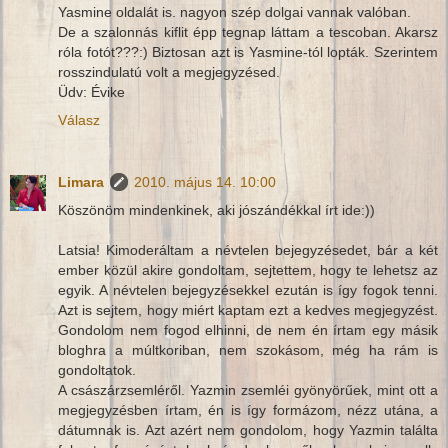
Yasmine oldalát is. nagyon szép dolgai vannak valóban.
De a szalonnás kiflit épp tegnap láttam a tescoban. Akarsz
róla fotót???:) Biztosan azt is Yasmine-tól lopták. Szerintem
rosszindulatú volt a megjegyzésed.
Üdv: Évike
Válasz
Limara
2010. május 14. 10:00
Köszönöm mindenkinek, aki jószándékkal írt ide:))
Latsia! Kimoderáltam a névtelen bejegyzésedet, bár a két
ember közül akire gondoltam, sejtettem, hogy te lehetsz az
egyik. A névtelen bejegyzésekkel ezután is így fogok tenni.
Azt is sejtem, hogy miért kaptam ezt a kedves megjegyzést.
Gondolom nem fogod elhinni, de nem én írtam egy másik
bloghra a múltkoriban, nem szokásom, még ha rám is
gondoltatok.
A császárzsemléről. Yazmin zsemléi gyönyörűek, mint ott a
megjegyzésben írtam, én is így formázom, nézz utána, a
dátumnak is. Azt azért nem gondolom, hogy Yazmin találta