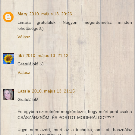
Mary
2010. május 13. 20:26
Limara gratulálok! Nagyon megérdemelsz minden
lehetőséget!:)
Válasz
libi
2010. május 13. 21:12
Gratulálok! ;-)
Válasz
Latsia
2010. május 13. 21:15
Gratulálok!
És egyben szeretném megkérdezni, hogy miért pont csak a
CSÁSZÁRZSÖMLÉS POSTOT MODERÁLOD????
Ugye nem azért, mert az a technika, amit ott használsz