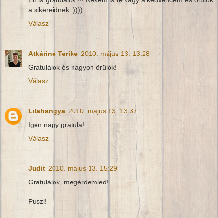
Én is gratulálok !!! Nekem is te vagy a kedvencem és örülök
a sikereidnek :))))
Válasz
Atkáriné Terike
2010. május 13. 13:28
Gratulálok és nagyon örülök!
Válasz
Lilahangya
2010. május 13. 13:37
Igen nagy gratula!
Válasz
Judit
2010. május 13. 15:29
Gratulálok, megérdemled!
Puszi!