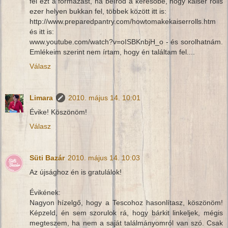
fel ezt a formázást, ha beírod a keresőbe, hogy kaiser rolls
ezer helyen bukkan fel, többek között itt is:
http://www.preparedpantry.com/howtomakekaiserrolls.htm
és itt is:
www.youtube.com/watch?v=oISBKnbjH_o - és sorolhatnám.
Emlékeim szerint nem írtam, hogy én találtam fel....
Válasz
Limara
2010. május 14. 10:01
Évike! Köszönöm!
Válasz
Süti Bazár
2010. május 14. 10:03
Az újsághoz én is gratulálok!
Évikének:
Nagyon hízelgő, hogy a Tescohoz hasonlítasz, köszönöm!
Képzeld, én sem szorulok rá, hogy bárkit linkeljek, mégis
megteszem, ha nem a saját találmányomról van szó. Csak