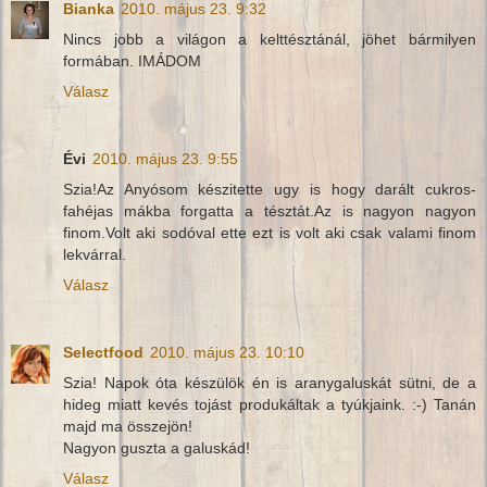
Bianka
2010. május 23. 9:32
Nincs jobb a világon a kelttésztánál, jöhet bármilyen
formában. IMÁDOM
Válasz
Évi
2010. május 23. 9:55
Szia!Az Anyósom készitette ugy is hogy darált cukros-
fahéjas mákba forgatta a tésztát.Az is nagyon nagyon
finom.Volt aki sodóval ette ezt is volt aki csak valami finom
lekvárral.
Válasz
Selectfood
2010. május 23. 10:10
Szia! Napok óta készülök én is aranygaluskát sütni, de a
hideg miatt kevés tojást produkáltak a tyúkjaink. :-) Tanán
majd ma összejön!
Nagyon guszta a galuskád!
Válasz