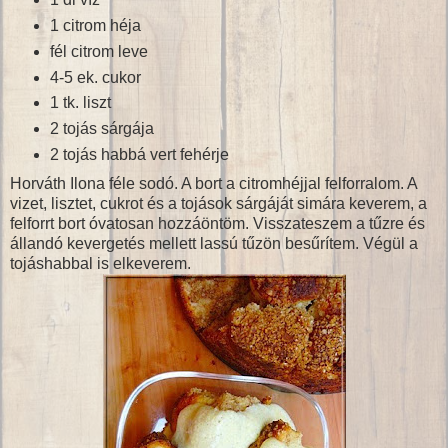
1 citrom héja
fél citrom leve
4-5 ek. cukor
1 tk. liszt
2 tojás sárgája
2 tojás habbá vert fehérje
Horváth Ilona féle sodó. A bort a citromhéjjal felforralom. A
vizet, lisztet, cukrot és a tojások sárgáját simára keverem, a
felforrt bort óvatosan hozzáöntöm. Visszateszem a tűzre és
állandó kevergetés mellett lassú tűzön besűrítem. Végül a
tojáshabbal is elkeverem.