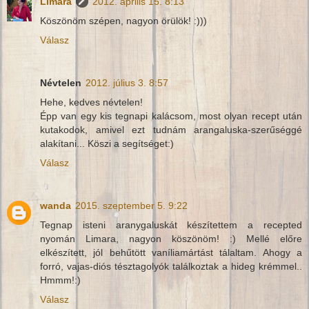
Limara
2012. április 15. 8:13
Köszönöm szépen, nagyon örülök! :)))
Válasz
Névtelen
2012. július 3. 8:57
Hehe, kedves névtelen!
Épp van egy kis tegnapi kalácsom, most olyan recept után
kutakodok, amivel ezt tudnám arangaluska-szerűséggé
alakítani... Köszi a segítséget:)
Válasz
wanda
2015. szeptember 5. 9:22
Tegnap isteni aranygaluskát készítettem a recepted
nyomán Limara, nagyon köszönöm! :) Mellé előre
elkészített, jól behűtött vaníliamártást tálaltam. Ahogy a
forró, vajas-diós tésztagolyók találkoztak a hideg krémmel..
Hmmm!:)
Válasz