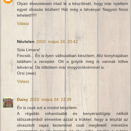
Olyan élvezetesen írtad le a készítését, hogy már nyeltem
egyet olvasás közben! Hát még a látványa! Nagyon fincsi
lehetett!!!!!
Válasz
Névtelen
2010. május 24. 20:42
Szia Limara!
Fincsiiii... Én is ilyen változatban készítem, Alíz konyhájában
találtam a receptet. Ott a golyók meg is vannak töltve
lekvárral. De töltöttem már mogyorókrémmel is.
Orsi (swe)
Válasz
Daisy
2010. május 24. 22:39
Én is csak ezt a módot készítem.
A régebbi rohanósabb és kenyérsütőgép nélküli
időszakomból elmentve azzal a trükkel, hogy a tésztát az
olvasztott vajas kezemmel csak megfelelő méretűre