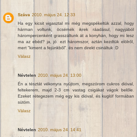
Száva
2010. május 24. 12:33
Ha egy kicsit vigasztal mi még megspékeltük azzal, hogy
hárman voltunk, öcsémék ikrek ráadásul, nagyjából
hárompercenként grasszáltunk át a konyhán, hogy mi lesz
ma az ebéd? ja, jó. ezt háromszor, aztán kezdtük elölről,
mert "kiment a fejünkből". és nem direkt csináltuk :D
Válasz
Névtelen
2010. május 24. 13:00
Én a tésztát vékonyra nyújtom, megszórom cukros dióval,
feltekerem, majd 2-3 cm vastag csigákat vágok belőle.
Ezeket rétegezem még egy kis dióval, és kuglóf formában
sütöm.
Válasz
Névtelen
2010. május 24. 14:41