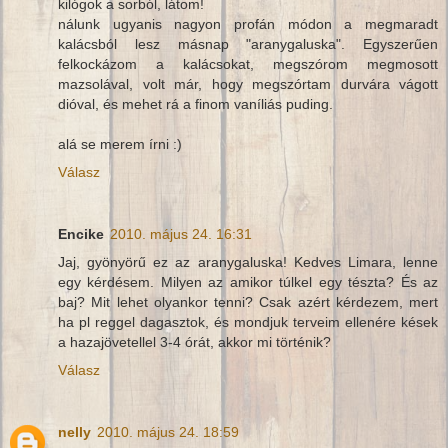
kilógok a sorból, látom!
nálunk ugyanis nagyon profán módon a megmaradt
kalácsból lesz másnap "aranygaluska". Egyszerűen
felkockázom a kalácsokat, megszórom megmosott
mazsolával, volt már, hogy megszórtam durvára vágott
dióval, és mehet rá a finom vaníliás puding.
alá se merem írni :)
Válasz
Encike
2010. május 24. 16:31
Jaj, gyönyörű ez az aranygaluska! Kedves Limara, lenne
egy kérdésem. Milyen az amikor túlkel egy tészta? És az
baj? Mit lehet olyankor tenni? Csak azért kérdezem, mert
ha pl reggel dagasztok, és mondjuk terveim ellenére kések
a hazajövetellel 3-4 órát, akkor mi történik?
Válasz
nelly
2010. május 24. 18:59