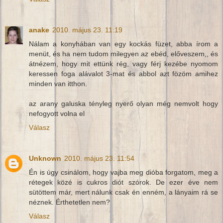
anake
2010. május 23. 11:19
Nálam a konyhában van egy kockás füzet, abba írom a
menüt, és ha nem tudom milegyen az ebéd, előveszem,, és
átnézem, hogy mit ettünk rég, vagy férj kezébe nyomom
keressen foga alávalot 3-mat és abbol azt fözöm amihez
minden van itthon.
az arany galuska tényleg nyerő olyan még nemvolt hogy
nefogyott volna el
Válasz
Unknown
2010. május 23. 11:54
Én is úgy csinálom, hogy vajba meg dióba forgatom, meg a
rétegek közé is cukros diót szórok. De ezer éve nem
sütöttem már, mert nálunk csak én enném, a lányaim rá se
néznek. Érthetetlen nem?
Válasz