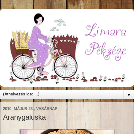
▼
2010. MÁJUS 23., VASÁRNAP
Aranygaluska