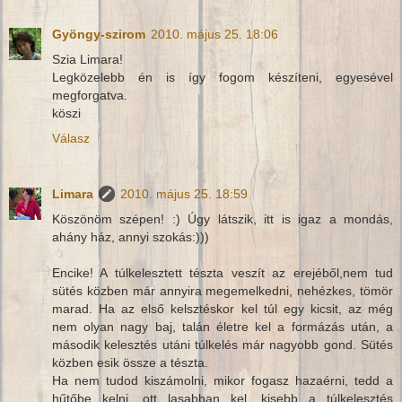
Gyöngy-szirom
2010. május 25. 18:06
Szia Limara!
Legközelebb én is így fogom készíteni, egyesével
megforgatva.
köszi
Válasz
Limara
2010. május 25. 18:59
Köszönöm szépen! :) Úgy látszik, itt is igaz a mondás,
ahány ház, annyi szokás:)))
Encike! A túlkelesztett tészta veszít az erejéből,nem tud
sütés közben már annyira megemelkedni, nehézkes, tömör
marad. Ha az első kelsztéskor kel túl egy kicsit, az még
nem olyan nagy baj, talán életre kel a formázás után, a
második kelesztés utáni túlkelés már nagyobb gond. Sütés
közben esik össze a tészta.
Ha nem tudod kiszámolni, mikor fogasz hazaérni, tedd a
hűtőbe kelni, ott lasabban kel, kisebb a túlkelesztés