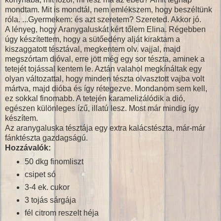
mondtam. Mit is mondtál, nem emlékszem, hogy beszéltünk
róla. ...Gyermekem: és azt szeretem? Szereted. Akkor jó.
A lényeg, hogy Aranygaluskát kért tőlem Elina. Régebben
úgy készítettem, hogy a sütőedény alját kiraktam a
kiszaggatott tésztával, megkentem olv. vajjal, majd
megszórtam dióval, erre jött még egy sor tészta, aminek a
tetejét tojással kentem le. Aztán valahol megkínáltak egy
olyan változattal, hogy minden tészta olvasztott vajba volt
mártva, majd dióba és így rétegezve. Mondanom sem kell,
ez sokkal finomabb. A tetején karamelizálódik a dió,
egészen különleges ízű, illatú lesz. Most már mindig így
készítem.
Az aranygaluska tésztája egy extra kalácstészta, már-már
fánktészta gazdagságú.
Hozzávalók:
50 dkg finomliszt
csipet só
3-4 ek. cukor
3 tojás sárgája
fél citrom reszelt héja