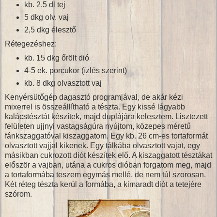
kb. 2.5 dl tej
5 dkg olv. vaj
2,5 dkg élesztő
Rétegezéshez:
kb. 15 dkg őrölt dió
4-5 ek. porcukor (ízlés szerint)
kb. 8 dkg olvasztott vaj
Kenyérsütőgép dagasztó programjával, de akár kézi
mixerrel is összeállítható a tészta. Egy kissé lágyabb
kalácstésztát készítek, majd duplájára kelesztem. Lisztezett
felületen ujjnyi vastagságúra nyújtom, közepes méretű
fánkszaggatóval kiszaggatom. Egy kb. 26 cm-es tortaformát
olvasztott vajjal kikenek. Egy tálkába olvasztott vajat, egy
másikban cukrozott diót készítek elő. A kiszaggatott tésztákat
először a vajban, utána a cukros dióban forgatom meg, majd
a tortaformába teszem egymás mellé, de nem túl szorosan.
Két réteg tészta kerül a formába, a kimaradt diót a tetejére
szórom.