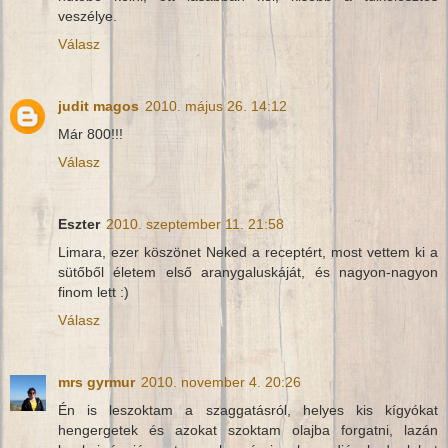
veszélye.
Válasz
judit magos
2010. május 26. 14:12
Már 800!!!
Válasz
Eszter
2010. szeptember 11. 21:58
Limara, ezer köszönet Neked a receptért, most vettem ki a
sütőből életem első aranygaluskáját, és nagyon-nagyon
finom lett :)
Válasz
mrs gyrmur
2010. november 4. 20:26
Én is leszoktam a szaggatásról, helyes kis kígyókat
hengergetek és azokat szoktam olajba forgatni, lazán