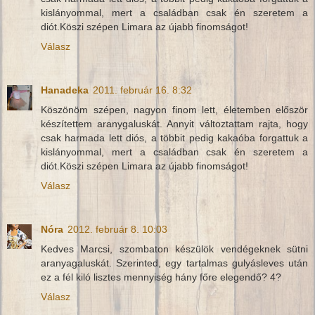
kislányommal, mert a családban csak én szeretem a
diót.Köszi szépen Limara az újabb finomságot!
Válasz
Hanadeka
2011. február 16. 8:32
Köszönöm szépen, nagyon finom lett, életemben először
készítettem aranygaluskát. Annyit változtattam rajta, hogy
csak harmada lett diós, a többit pedig kakaóba forgattuk a
kislányommal, mert a családban csak én szeretem a
diót.Köszi szépen Limara az újabb finomságot!
Válasz
Nóra
2012. február 8. 10:03
Kedves Marcsi, szombaton készülök vendégeknek sütni
aranyagaluskát. Szerinted, egy tartalmas gulyásleves után
ez a fél kiló lisztes mennyiség hány főre elegendő? 4?
Válasz