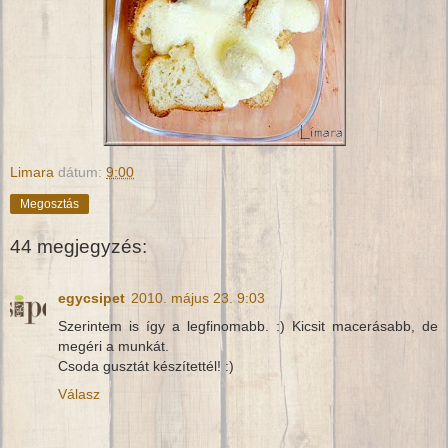
Limara
dátum:
9:00
Megosztás
44 megjegyzés:
egycsipet
2010. május 23. 9:03
Szerintem is így a legfinomabb. :) Kicsit macerásabb, de
megéri a munkát.
Csoda gusztát készítettél! :)
Válasz