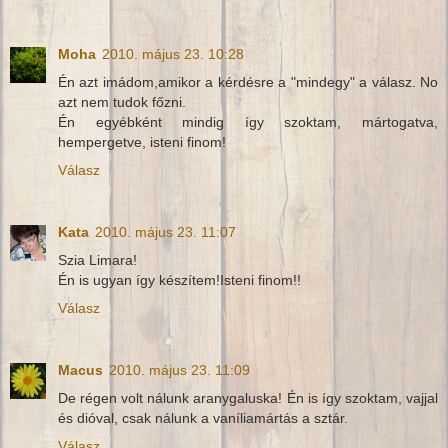
Moha
2010. május 23. 10:28
Én azt imádom,amikor a kérdésre a "mindegy" a válasz. No
azt nem tudok főzni.
Én egyébként mindig így szoktam, mártogatva,
hempergetve, isteni finom!
Válasz
Kata
2010. május 23. 11:07
Szia Limara!
Én is ugyan így készítem!Isteni finom!!
Válasz
Macus
2010. május 23. 11:09
De régen volt nálunk aranygaluska! Én is így szoktam, vajjal
és dióval, csak nálunk a vaníliamártás a sztár.
Válasz