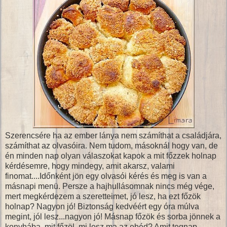
Szerencsére ha az ember lánya nem számíthat a családjára,
számíthat az olvasóira. Nem tudom, másoknál hogy van, de
én minden nap olyan válaszokat kapok a mit főzzek holnap
kérdésemre, hogy mindegy, amit akarsz, valami
finomat....Időnként jön egy olvasói kérés és meg is van a
másnapi menü. Persze a hajhullásomnak nincs még vége,
mert megkérdezem a szeretteimet, jó lesz, ha ezt főzök
holnap? Nagyon jó! Biztonság kedvéért egy óra múlva
megint, jól lesz...nagyon jó! Másnap főzök és sorba jönnek a
konyhába, mit főzöl, mi lesz ma az ebéd? Amit tegnap