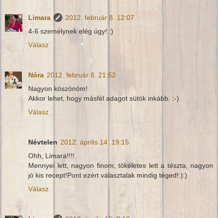
Limara
2012. február 8. 12:07
4-6 személynek elég úgy! :)
Válasz
Nóra
2012. február 8. 21:52
Nagyon köszönöm!
Akkor lehet, hogy másfél adagot sütök inkább. :-)
Válasz
Névtelen
2012. április 14. 19:15
Ohh, Limara!!!!
Mennyei lett, nagyon finom, tökéletes lett a tészta, nagyon
jó kis recept!Pont ezért választalak mindig téged!:):)
Válasz