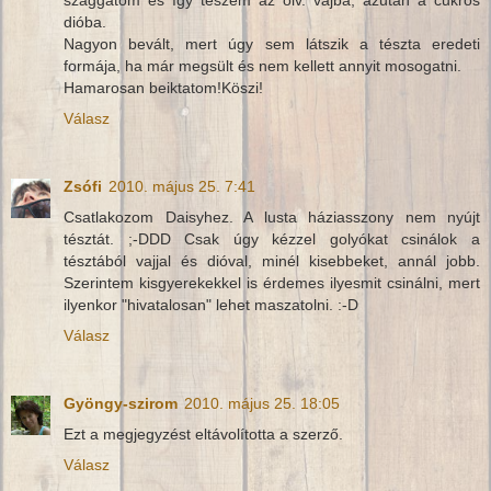
szaggatom és így teszem az olv. vajba, azután a cukros
dióba.
Nagyon bevált, mert úgy sem látszik a tészta eredeti
formája, ha már megsült és nem kellett annyit mosogatni.
Hamarosan beiktatom!Köszi!
Válasz
Zsófi
2010. május 25. 7:41
Csatlakozom Daisyhez. A lusta háziasszony nem nyújt
tésztát. ;-DDD Csak úgy kézzel golyókat csinálok a
tésztából vajjal és dióval, minél kisebbeket, annál jobb.
Szerintem kisgyerekekkel is érdemes ilyesmit csinálni, mert
ilyenkor "hivatalosan" lehet maszatolni. :-D
Válasz
Gyöngy-szirom
2010. május 25. 18:05
Ezt a megjegyzést eltávolította a szerző.
Válasz