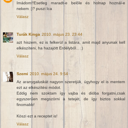
Imádom!!Esetleg maradt-e belőle és holnap hoznál-e
nekem :)? puszi Ica
Válasz
Turák Kinga
2010. május 23. 23:44
azt hiszem, ez is felkerül a listára, amit majd anyunak kell
elkészíteni, ha hazajött Erdélyből... :)
Válasz
Szemi
2010. május 24. 9:54
Az aranygaluskát nagyon szeretjük, úgyhogy el is mentem
ezt az elkészítési módot.
Eddig nem szoktam így vajba és dióba forgatni,csak
egyszerűen megszórni a tetejét, de így biztos sokkal
finomabb!
Köszi ezt a receptet is!
Válasz