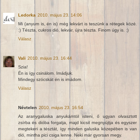
Ledorka
2010. május 23. 14:06
Mi (anyum is, én is) még lekvárt is teszünk a rétegek közé.
:) Tészta, cukros dió, lekvár, újra tészta. Finom úgy is. :)
Válasz
Vali
2010. május 23. 16:44
Szia!
Én is így csinálom. Imádjuk.
Mindegy szócskát én is imádom.
Válasz
Névtelen
2010. május 23. 16:54
Az aranygaluska anyukámtól isteni, ő ugyan olvasztott
zsírba és dióba forgatja, majd kicsit megnyújtja és egyszer
megtekeri a tésztát, így minden galuska közepében is van
dió, mintha pici csiga lenne. Neki már gyorsan megy.