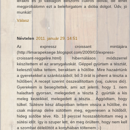
lerakni és jó vastagon beszórni cukros dióval, de lehet
megpróbálomn ezt a beleforgatom a dióba dolgot. Üdv, jó
munkát!
Válasz
Névtelen
2011. január 29. 14:51
Az expressz croissant mintájára
(http://limarapeksege.blogspot.com/2009/03/express-
croissant-reggelire.html) hibernálásos módszerrel
készítettem el az aranygaluskát. Géppel gyúrtam a tésztát,
kelesztő tálba tettem, beraktam a hűtőbe. Mire hazaértünk
a gyerekekkel a szánkózásból, bő 3 órát is pihent a tészta a
hűtőben. A recept szerint összeállítottam (vaj, cukros dió).
Gyerekeim is besegítettek, ami azt jelenti, hogy 1. nem
haladtam gyorsan, melegedett a tészta 2. gyúrták a kis
meleg kezeikkel, melegedett a tészta... Aggódtam, hogy
túlkel. Sütésre kész állapotban tettem vissza a hűtőbe, és
csak másnap délre sütöttem meg, egyenesen a hűtőből,
hideg sütőbe téve. Kb. 10 perccel hosszabbítottam meg a
sütési időt. így is szuper lett, én meg örültem, hogy nem kell
a szombat délelőttöt a konyhában töltenem :-)