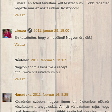
Limara, én tőled tanultam kelt tésztát sütni. Több recepted
végezte már az asztalunkon. Köszönöm!
Válasz
Limara
2011. január 29. 15:00
Én köszönöm, hogy elmesélted! Nagyon örülök!:)
Válasz
Névtelen
2011. február 9. 15:07
Nagyon finom elkészítve a recept.
http://www.hiteluniversum.hu
Válasz
Hanadeka
2011. február 16. 8:25
Köszönöm szépen, nagyon finom lett, életemben először
készítettem aranygaluskát. Annyit változtattam rajta, hogy
csak harmada lett diós, a többit pedig kakaóba forgattuk a