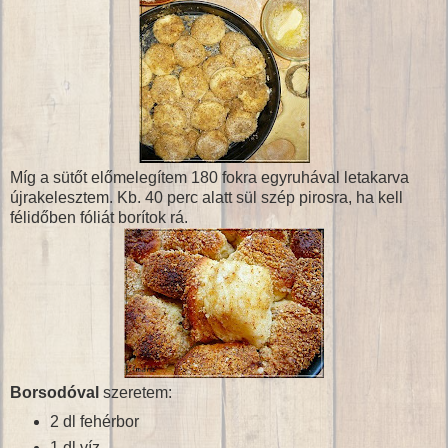
Míg a sütőt előmelegítem 180 fokra egyruhával letakarva
újrakelesztem. Kb. 40 perc alatt sül szép pirosra, ha kell
félidőben fóliát borítok rá.
Borsodóval
szeretem:
2 dl fehérbor
1 dl víz