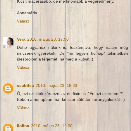
Kicsit macerásabb, de mé finomabb a végeredmény.
Annamária
Válasz
Vera
2010. május 23. 17:50
Detto ugyanez nálunk is, leszámítva, hogy nálam még
nincsenek gyerekek. De "mi legyen holnap" tekintetben
idesorolom a férjemet, na meg a kutyát :)
Válasz
csakBea
2010. május 23. 18:33
Ó, ezt szokták kérdezni az én fiaim is: "Én azt szeretem?"
Ebben a hónapban már kétszer sütöttem aranygaluskát. :)
Válasz
ilolina
2010. május 23. 19:00