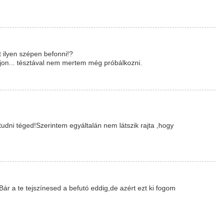
 ilyen szépen befonni!?
on... tésztával nem mertem még próbálkozni.
tudni téged!Szerintem egyáltalán nem látszik rajta ,hogy
ár a te tejszínesed a befutó eddig,de azért ezt ki fogom