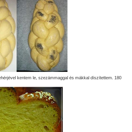
fehérjével kentem le, szezámmaggal és mákkal díszítettem. 180