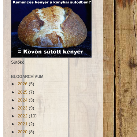
Sütőkő
BLOGARCHÍVUM
►
2026
(5)
►
2025
(7)
►
2024
(3)
►
2023
(9)
►
2022
(10)
►
2021
(2)
►
2020
(8)