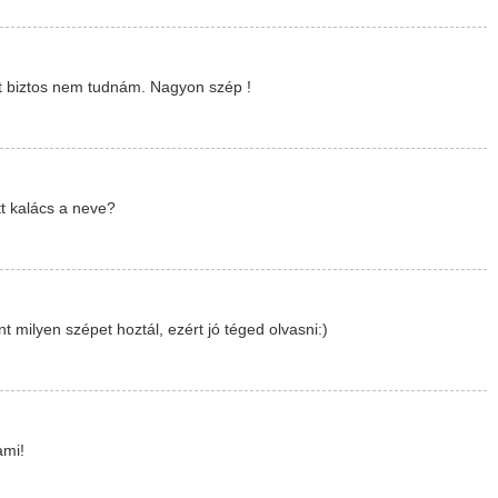
zt biztos nem tudnám. Nagyon szép !
tt kalács a neve?
 milyen szépet hoztál, ezért jó téged olvasni:)
ami!