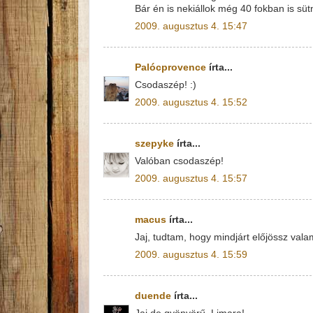
Bár én is nekiállok még 40 fokban is sütni
2009. augusztus 4. 15:47
Palócprovence
írta...
Csodaszép! :)
2009. augusztus 4. 15:52
szepyke
írta...
Valóban csodaszép!
2009. augusztus 4. 15:57
macus
írta...
Jaj, tudtam, hogy mindjárt előjössz val
2009. augusztus 4. 15:59
duende
írta...