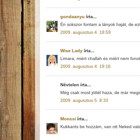
gondaanyu
írta...
Én sokszor fontam a lányok haját, de e
2009. augusztus 4. 18:59
Wise Lady
írta...
Limara, miért challah és miért nem fono
2009. augusztus 4. 19:16
Névtelen írta...
Még csak most jöttél haza, de már megint
2009. augusztus 5. 8:33
Moncsi
írta...
Kukkants be hozzám, van ott Neked val