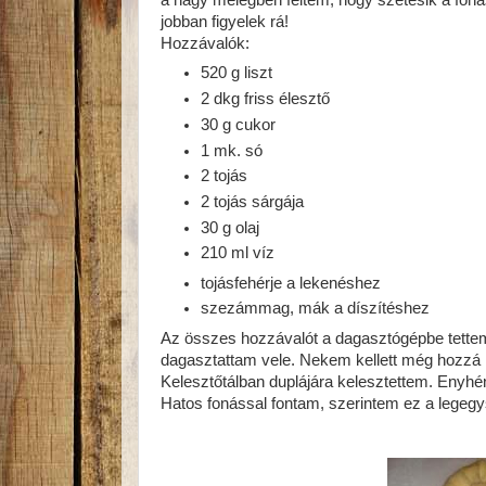
a nagy melegben féltem, hogy szétesik a foná
jobban figyelek rá!
Hozzávalók:
520 g liszt
2 dkg friss élesztő
30 g cukor
1 mk. só
2 tojás
2 tojás sárgája
30 g olaj
210 ml víz
tojásfehérje a lekenéshez
szezámmag, mák a díszítéshez
Az összes hozzávalót a dagasztógépbe tettem,
dagasztattam vele. Nekem kellett még hozzá k
Kelesztőtálban duplájára kelesztettem. Enyhén 
Hatos fonással fontam, szerintem ez a legegy