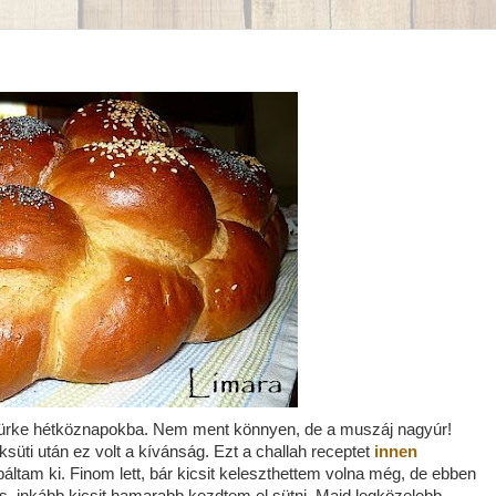
zürke hétköznapokba. Nem ment könnyen, de a muszáj nagyúr!
süti után ez volt a kívánság. Ezt a challah receptet
innen
áltam ki. Finom lett, bár kicsit keleszthettem volna még, de ebben