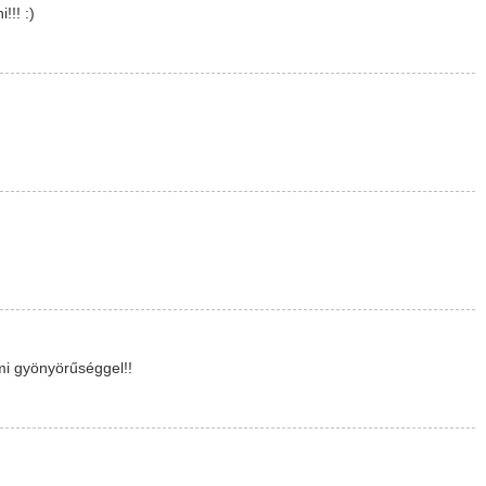
!!! :)
ami gyönyörűséggel!!