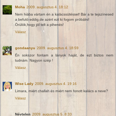
Moha
2009. augusztus 4. 18:12
Nem hiába vártam én a kalácssütéssel! Bár a te tejszínesed
a befutó eddig,de azért ezt ki fogom próbálni!
Örülök,hogy jól telt a pihenés!
Válasz
gondaanyu
2009. augusztus 4. 18:59
Én sokszor fontam a lányok haját, de ezt biztos nem
tudnám. Nagyon szép !
Válasz
Wise Lady
2009. augusztus 4. 19:16
Limara, miért challah és miért nem fonott kalács a neve?
Válasz
Névtelen
2009. augusztus 5. 8:33