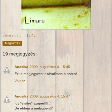
Limara
dátum:
13:43
Megosztás
19 megjegyzés:
Ancsika
2009. augusztus 4. 15:45
Ezt a megjegyzést eltávolította a szerző.
Válasz
Ancsika
2009. augusztus 4. 15:47
Így "elsöre" szuper!!!! :)
De ebben a melegben!?