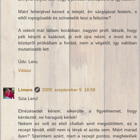
Miért fehérjével kened a tetejét, én sárgájával festem, s
ettől ropogósabb és színesebb lesz a felszíne?
A videót már láttam korábban, nagyon profi, látszik, hogy
pék készíti a kalácsot, jó volt újra nézni, s most én is
középről próbáltam a fonást, nem a végétől, így valóban
mutatósabb lett.
Üdv: Leru
Válasz
Limara
2009. szeptember 9. 18:58
Szia Leru!
Elnézésedet kérem, elkerülte a figyelmemet, hogy
kérdeztél, ne haragudj kérlek!
Nekem ez volt az első challah amit megsütöttem, ez a
recept bevált, ettől nem is térek el azóta sem. Miért marad
ilyen? Szerintem azért, mert a recept pontos, megfelelőek