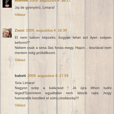
duende
2009. augusztus 4. 16:17
Jaj de gyönyörű, Limara!
Válasz
Zsuci
2009. augusztus 4. 16:39
El nem tudom képzelni, hogyan lehet ezt ilyen szépen
befonni!?
Nekem csak a sima 3as fonás megy. Hajon... tésztával nem
mertem még próbálkozni.
Válasz
babett
2009. augusztus 4. 17:59
Szia Limara!
Nagyon szép a kalácsod ! Jó újra itthon tudni
téged!Szerintem egyáltalán nem látszik rajta ,hogy
hamarabb kezdted el sütni,csodaszép!!!
Válasz