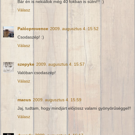
Bár én is nekiállok még 40 fokban is sütni!!! :)
Válasz
Palócprovence
2009. augusztus 4. 15:52
Csodaszép! :)
Válasz
szepyke
2009. augusztus 4. 15:57
Valóban csodaszép!
Válasz
macus
2009. augusztus 4. 15:59
Jaj, tudtam, hogy mindjárt előjössz valami gyönyörűséggel!!
Válasz