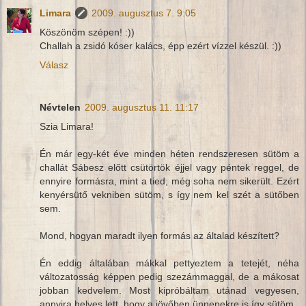
Limara
2009. augusztus 7. 9:05
Köszönöm szépen! :))
Challah a zsidó kóser kalács, épp ezért vízzel készül. :))
Válasz
Névtelen
2009. augusztus 11. 11:17
Szia Limara!
Én már egy-két éve minden héten rendszeresen sütöm a
challát Sábesz előtt csütörtök éjjel vagy péntek reggel, de
ennyire formásra, mint a tied, még soha nem sikerült. Ezért
kenyérsütő vekniben sütöm, s így nem kel szét a sütőben
sem.
Mond, hogyan maradt ilyen formás az általad készített?
Én eddig általában mákkal pettyeztem a tetejét, néha
változatosság képpen pedig szezámmaggal, de a mákosat
jobban kedvelem. Most kipróbáltam utánad vegyesen,
annyira helyes lett, hogy a jövőben ünnepekre is így sütöm.