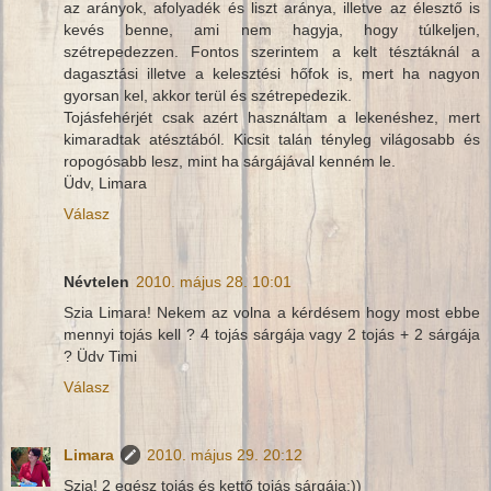
az arányok, afolyadék és liszt aránya, illetve az élesztő is
kevés benne, ami nem hagyja, hogy túlkeljen,
szétrepedezzen. Fontos szerintem a kelt tésztáknál a
dagasztási illetve a kelesztési hőfok is, mert ha nagyon
gyorsan kel, akkor terül és szétrepedezik.
Tojásfehérjét csak azért használtam a lekenéshez, mert
kimaradtak atésztából. Kicsit talán tényleg világosabb és
ropogósabb lesz, mint ha sárgájával kenném le.
Üdv, Limara
Válasz
Névtelen
2010. május 28. 10:01
Szia Limara! Nekem az volna a kérdésem hogy most ebbe
mennyi tojás kell ? 4 tojás sárgája vagy 2 tojás + 2 sárgája
? Üdv Timi
Válasz
Limara
2010. május 29. 20:12
Szia! 2 egész tojás és kettő tojás sárgája:))