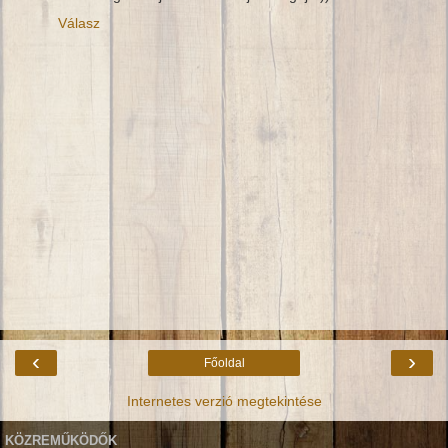
Válasz
‹
›
Főoldal
Internetes verzió megtekintése
KÖZREMŰKÖDŐK