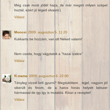
Még csak most jöttél haza, de már megint milyen szépet
hoztál, ezért jó téged olvasni:)
Válasz
Moncsi
2009. augusztus 5. 11:20
Kukkants be hozzám, van ott Neked valami!
Nem csoda, hogy vágytatok a "hazai ízekre"
Válasz
R.mama
2009. augusztus 6. 22:00
Tényleg vízzel kell gyurni? Megsütöttem , tejjel, nagyon jól
sikerült és finom, de a hatos fonás helyett kétszer
hármassal de igy igy is mutatós. Köszi a receptet!
Válasz