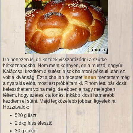
Ha nehezen is, de kezdek visszarázódni a szürke
hétköznapokba. Nem ment könnyen, de a muszáj nagyúr!
Kaláccsal kezdtem a sütést, a sok balatoni péksüti után ez
volt a kívánság. Ezt a challah receptet
innen
mentettem még
a nyaralás előtt, most ezt próbáltam ki. Finom lett, bár kicsit
keleszthettem volna még, de ebben a nagy melegben
féltem, hogy szétesik a fonás, inkább kicsit hamarabb
kezdtem el sütni. Majd legközelebb jobban figyelek rá!
Hozzávalók:
520 g liszt
2 dkg friss élesztő
30 g cukor