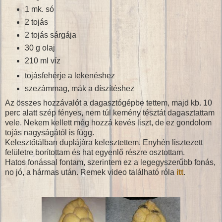
1 mk. só
2 tojás
2 tojás sárgája
30 g olaj
210 ml víz
tojásfehérje a lekenéshez
szezámmag, mák a díszítéshez
Az összes hozzávalót a dagasztógépbe tettem, majd kb. 10
perc alatt szép fényes, nem túl kemény tésztát dagasztattam
vele. Nekem kellett még hozzá kevés liszt, de ez gondolom
tojás nagyságától is függ.
Kelesztőtálban duplájára kelesztettem. Enyhén lisztezett
felületre borítottam és hat egyenlő részre osztottam.
Hatos fonással fontam, szerintem ez a legegyszerűbb fonás,
no jó, a hármas után. Remek video található róla
itt
.