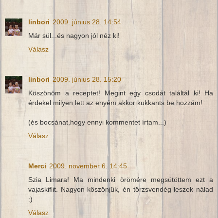
linbori
2009. június 28. 14:54
Már sül...és nagyon jól néz ki!
Válasz
linbori
2009. június 28. 15:20
Köszönöm a receptet! Megint egy csodát találtál ki! Ha
érdekel milyen lett az enyém akkor kukkants be hozzám!
(és bocsánat,hogy ennyi kommentet írtam...)
Válasz
Merci
2009. november 6. 14:45
Szia Limara! Ma mindenki örömére megsütöttem ezt a
vajaskiflit. Nagyon köszönjük, én törzsvendég leszek nálad
:)
Válasz