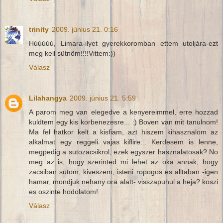
trinity
2009. június 21. 0:16
Húúúúú, Limara-ilyet gyerekkoromban ettem utoljára-ezt
meg kell sütnöm!!!!Vittem:))
Válasz
Lilahangya
2009. június 21. 5:59
A parom meg van elegedve a kenyereimmel, erre hozzad
kuldtem egy kis korbenezesre... :) Boven van mit tanulnom!
Ma fel hatkor kelt a kisfiam, azt hiszem kihasznalom az
alkalmat egy reggeli vajas kiflire... Kerdesem is lenne,
megpedig a sutozacsikrol, ezek egyszer hasznalatosak? No
meg az is, hogy szerinted mi lehet az oka annak, hogy
zacsiban sutom, kiveszem, isteni ropogos es alltaban -igen
hamar, mondjuk nehany ora alatt- visszapuhul a heja? koszi
es oszinte hodolatom!
Válasz