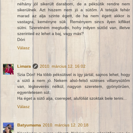
néhány jól sikerült darabom, de a péksütik rendre nem
sikerülnek. Azt hiszem nem jó a sütőm. A tetejük fehér
marad az alja szinte égett, de ha nem égett akkor is
vastagra, keményre sük. Reményem sincs ilyen kifliket
sütni. Szeretném megtudni, hohy milyen sütőd van, illetve
szerinted ez lehet a baj, vagy más?
Dóri
Válasz
Limara
2010. március 12. 16:02
Szia Dóri! Ha több péksütivel is így jártál, sajnos lehet, hogy
a sütő a nem jó. Nekem alsó-felső sütéses villanysütőm
van, légkeverés nélkül, nagyon szeretem, gyönyörűen,
egyenletesen süt.
Ha éget a sütő alja, cserepet, alufóliát szoktak bele tenni...
Válasz
Batyumama
2010. március 12. 20:18