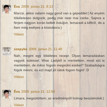
Éva
2009. június 21. 8:13
Marcsi, akkor valami nagy gond van a gépeddel:( Az enyém
tökéletesen dolgozik, pedig már nem mai csirke. Sajnos a
férjem nagyon korán kellett induljon, lemaradt a kifliről, de a
fiam még esélyes a kóstolásra:)
Válasz
szepyke
2009. június 21. 11:48
Nah, megint egy tökéletes recept. Olyan lemaradásban
vagyok sütéssel. Wise Ladytől is mentettem, most ezt is
mentettem, de mikor fogom megsütni ezeket? Szabadságra
fogok menni, és ezt majd jól rátok fogom fogni! :D
Válasz
Éva
2009. június 21. 12:50
Limara, megsütöttem, az eredményről holnap beszámolok:)
Válasz