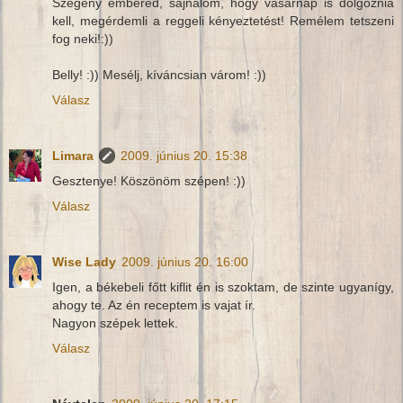
Szegény embered, sajnálom, hogy vasárnap is dolgoznia
kell, megérdemli a reggeli kényeztetést! Remélem tetszeni
fog neki!:))
Belly! :)) Mesélj, kíváncsian várom! :))
Válasz
Limara
2009. június 20. 15:38
Gesztenye! Köszönöm szépen! :))
Válasz
Wise Lady
2009. június 20. 16:00
Igen, a békebeli főtt kiflit én is szoktam, de szinte ugyanígy,
ahogy te. Az én receptem is vajat ír.
Nagyon szépek lettek.
Válasz