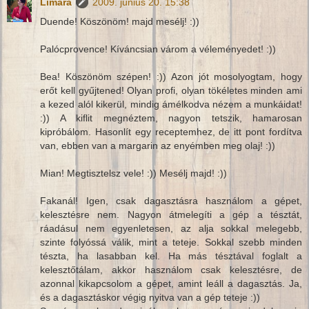
Limara
2009. június 20. 15:38
Duende! Köszönöm! majd mesélj! :))
Palócprovence! Kíváncsian várom a véleményedet! :))
Bea! Köszönöm szépen! :)) Azon jót mosolyogtam, hogy
erőt kell gyűjtened! Olyan profi, olyan tökéletes minden ami
a kezed alól kikerül, mindig ámélkodva nézem a munkáidat!
:)) A kiflit megnéztem, nagyon tetszik, hamarosan
kipróbálom. Hasonlít egy receptemhez, de itt pont fordítva
van, ebben van a margarin az enyémben meg olaj! :))
Mian! Megtisztelsz vele! :)) Mesélj majd! :))
Fakanál! Igen, csak dagasztásra használom a gépet,
kelesztésre nem. Nagyon átmelegíti a gép a tésztát,
ráadásul nem egyenletesen, az alja sokkal melegebb,
szinte folyóssá válik, mint a teteje. Sokkal szebb minden
tészta, ha lasabban kel. Ha más tésztával foglalt a
kelesztőtálam, akkor használom csak kelesztésre, de
azonnal kikapcsolom a gépet, amint leáll a dagasztás. Ja,
és a dagasztáskor végig nyitva van a gép teteje :))