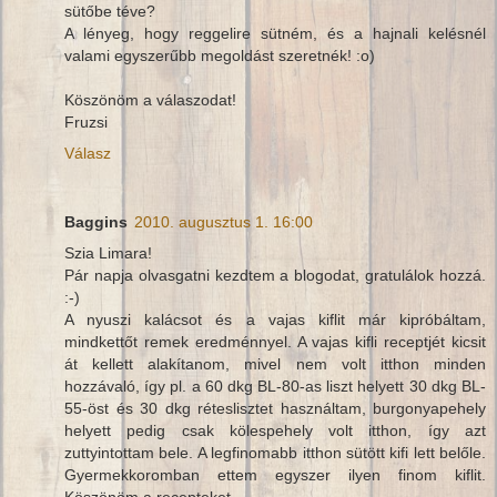
sütőbe téve?
A lényeg, hogy reggelire sütném, és a hajnali kelésnél
valami egyszerűbb megoldást szeretnék! :o)
Köszönöm a válaszodat!
Fruzsi
Válasz
Baggins
2010. augusztus 1. 16:00
Szia Limara!
Pár napja olvasgatni kezdtem a blogodat, gratulálok hozzá.
:-)
A nyuszi kalácsot és a vajas kiflit már kipróbáltam,
mindkettőt remek eredménnyel. A vajas kifli receptjét kicsit
át kellett alakítanom, mivel nem volt itthon minden
hozzávaló, így pl. a 60 dkg BL-80-as liszt helyett 30 dkg BL-
55-öst és 30 dkg réteslisztet használtam, burgonyapehely
helyett pedig csak kölespehely volt itthon, így azt
zuttyintottam bele. A legfinomabb itthon sütött kifi lett belőle.
Gyermekkoromban ettem egyszer ilyen finom kiflit.