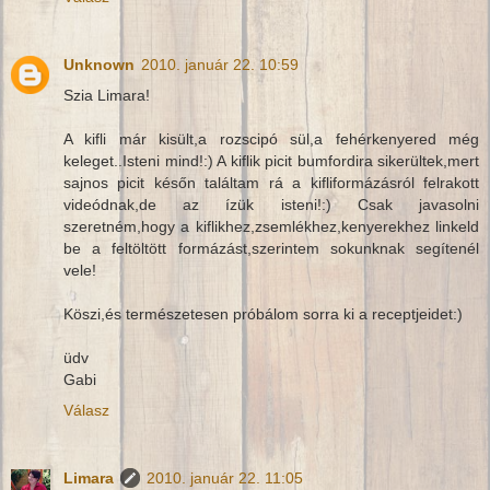
Unknown
2010. január 22. 10:59
Szia Limara!
A kifli már kisült,a rozscipó sül,a fehérkenyered még
keleget..Isteni mind!:) A kiflik picit bumfordira sikerültek,mert
sajnos picit későn találtam rá a kifliformázásról felrakott
videódnak,de az ízük isteni!:) Csak javasolni
szeretném,hogy a kiflikhez,zsemlékhez,kenyerekhez linkeld
be a feltöltött formázást,szerintem sokunknak segítenél
vele!
Köszi,és természetesen próbálom sorra ki a receptjeidet:)
üdv
Gabi
Válasz
Limara
2010. január 22. 11:05