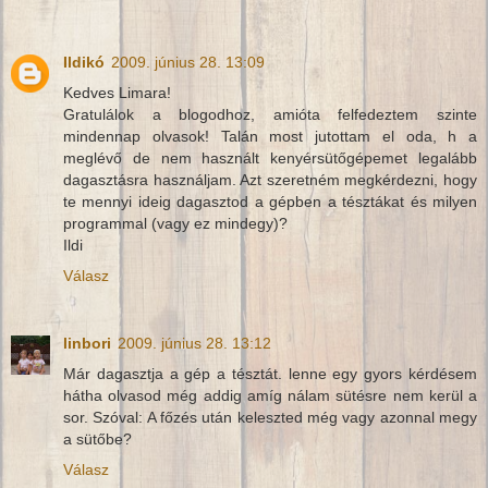
Ildikó
2009. június 28. 13:09
Kedves Limara!
Gratulálok a blogodhoz, amióta felfedeztem szinte
mindennap olvasok! Talán most jutottam el oda, h a
meglévő de nem használt kenyérsütőgépemet legalább
dagasztásra használjam. Azt szeretném megkérdezni, hogy
te mennyi ideig dagasztod a gépben a tésztákat és milyen
programmal (vagy ez mindegy)?
Ildi
Válasz
linbori
2009. június 28. 13:12
Már dagasztja a gép a tésztát. lenne egy gyors kérdésem
hátha olvasod még addig amíg nálam sütésre nem kerül a
sor. Szóval: A főzés után keleszted még vagy azonnal megy
a sütőbe?
Válasz