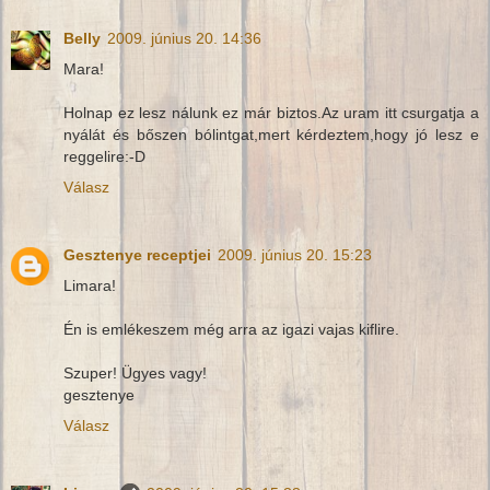
Belly
2009. június 20. 14:36
Mara!
Holnap ez lesz nálunk ez már biztos.Az uram itt csurgatja a
nyálát és bőszen bólintgat,mert kérdeztem,hogy jó lesz e
reggelire:-D
Válasz
Gesztenye receptjei
2009. június 20. 15:23
Limara!
Én is emlékeszem még arra az igazi vajas kiflire.
Szuper! Ügyes vagy!
gesztenye
Válasz