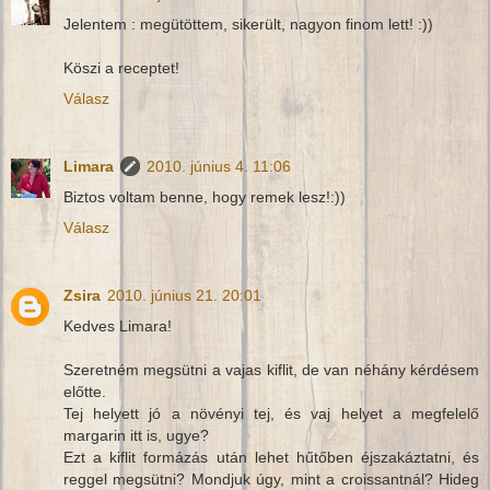
Jelentem : megütöttem, sikerült, nagyon finom lett! :))
Köszi a receptet!
Válasz
Limara
2010. június 4. 11:06
Biztos voltam benne, hogy remek lesz!:))
Válasz
Zsira
2010. június 21. 20:01
Kedves Limara!
Szeretném megsütni a vajas kiflit, de van néhány kérdésem
előtte.
Tej helyett jó a növényi tej, és vaj helyet a megfelelő
margarin itt is, ugye?
Ezt a kiflit formázás után lehet hűtőben éjszakáztatni, és
reggel megsütni? Mondjuk úgy, mint a croissantnál? Hideg