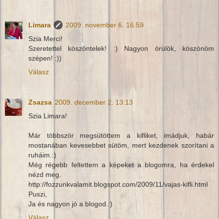
Limara
2009. november 6. 16:59
Szia Merci!
Szeretettel köszöntelek! :) Nagyon örülök, köszönöm
szépen! :))
Válasz
Zsazsa
2009. december 2. 13:13
Szia Limara!
Már többször megsütöttem a kifliket, imádjuk, habár
mostanában kevesebbet sütöm, mert kezdenek szorítani a
ruháim.:)
Még régebb feltettem a képeket a blogomra, ha érdekel
nézd meg.
http://fozzunkvalamit.blogspot.com/2009/11/vajas-kifli.html
Puszi,
Ja és nagyon jó a blogod.:)
Válasz