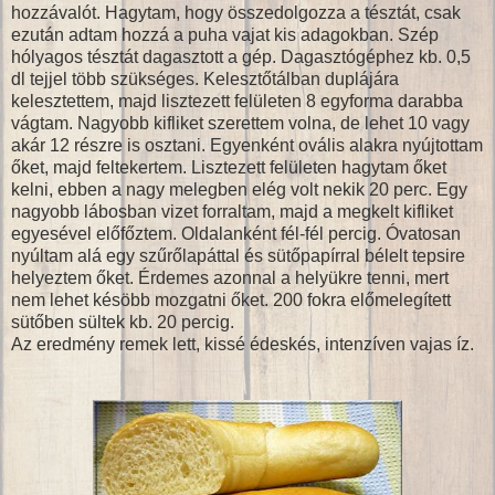
hozzávalót. Hagytam, hogy összedolgozza a tésztát, csak
ezután adtam hozzá a puha vajat kis adagokban. Szép
hólyagos tésztát dagasztott a gép. Dagasztógéphez kb. 0,5
dl tejjel több szükséges. Kelesztőtálban duplájára
kelesztettem, majd lisztezett felületen 8 egyforma darabba
vágtam. Nagyobb kifliket szerettem volna, de lehet 10 vagy
akár 12 részre is osztani. Egyenként ovális alakra nyújtottam
őket, majd feltekertem. Lisztezett felületen hagytam őket
kelni, ebben a nagy melegben elég volt nekik 20 perc. Egy
nagyobb lábosban vizet forraltam, majd a megkelt kifliket
egyesével előfőztem. Oldalanként fél-fél percig. Óvatosan
nyúltam alá egy szűrőlapáttal és sütőpapírral bélelt tepsire
helyeztem őket. Érdemes azonnal a helyükre tenni, mert
nem lehet késöbb mozgatni őket. 200 fokra előmelegített
sütőben sültek kb. 20 percig.
Az eredmény remek lett, kissé édeskés, intenzíven vajas íz.