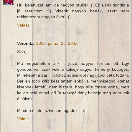
Hű, belehúztál ám, de nagyon örülök! :)) Ez a kifli dundin a
jó szerintem :)) Videók nagyon bénák, azért nem
reklámozom nagyon őket! :))
Válasz
Veronika
2010. január 28. 20:53
Szia,
Ma megsütöttem a kiflit, jóízű, nagyon formás lett. Egy
gondom van csak vele, a külseje nagyon kemény, kopogós.
Mi lehetett a baj? Hőfokot, sütési időt nagyjából betartottam.
Bár én több kiflit készítettem ebből a mennyiségből (tehát
kisebbek lettek), nem hiszem, hogy túlsütöttem volna, mert
kellett neki ennyi idő (a tesztpéldány belseje még nem volt
átsülve).
Minden ötletet szívesen fogadok! :-)
Válasz