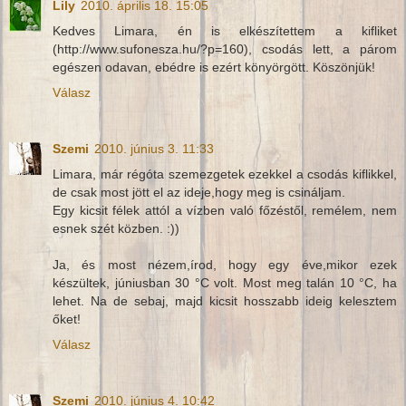
Lily
2010. április 18. 15:05
Kedves Limara, én is elkészítettem a kifliket
(http://www.sufonesza.hu/?p=160), csodás lett, a párom
egészen odavan, ebédre is ezért könyörgött. Köszönjük!
Válasz
Szemi
2010. június 3. 11:33
Limara, már régóta szemezgetek ezekkel a csodás kiflikkel,
de csak most jött el az ideje,hogy meg is csináljam.
Egy kicsit félek attól a vízben való főzéstől, remélem, nem
esnek szét közben. :))
Ja, és most nézem,írod, hogy egy éve,mikor ezek
készültek, júniusban 30 °C volt. Most meg talán 10 °C, ha
lehet. Na de sebaj, majd kicsit hosszabb ideig kelesztem
őket!
Válasz
Szemi
2010. június 4. 10:42