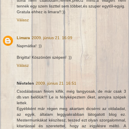
soha nem csalódtam,remek,precíz mind,a világért nem
tennék egy szem liszttel sem többet,és szuper egytől-egyig.
Gratula ehhez is limara!!:))
Válasz
Limara
2009. június 21. 16:09
Napmátka! :))
Brigitta! Köszönöm szépen! :))
Válasz
Névtelen
2009. június 21. 16:51
Csodálatosan finom kiflik, még langyosak, de már csak 3
db.van belőlük!!! Le is fényképeztem őket, annyira szépek
lettek.
Egyébként már régen meg akartam dicsérni az oldaladat,
az egyik, általam leggyakrabban látogatott blog ez.
Mestermunkákat készítesz, teszed ezt olyan szorgalommal,
kitartással és szeretettel, hogy az irigylésre méltó. A