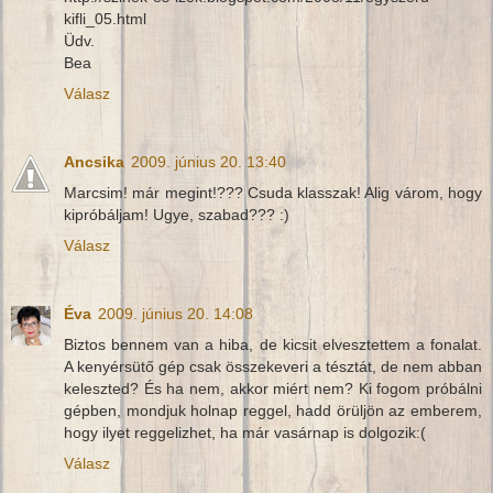
kifli_05.html
Üdv.
Bea
Válasz
Ancsika
2009. június 20. 13:40
Marcsim! már megint!??? Csuda klasszak! Alig várom, hogy
kipróbáljam! Ugye, szabad??? :)
Válasz
Éva
2009. június 20. 14:08
Biztos bennem van a hiba, de kicsit elvesztettem a fonalat.
A kenyérsütő gép csak összekeveri a tésztát, de nem abban
keleszted? És ha nem, akkor miért nem? Ki fogom próbálni
gépben, mondjuk holnap reggel, hadd örüljön az emberem,
hogy ilyet reggelizhet, ha már vasárnap is dolgozik:(
Válasz