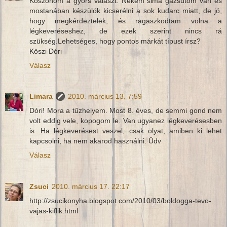
Köszönöm a gyors választ. Nekem sima gázsütőm van és
mostanában készülök kicserélni a sok kudarc miatt, de jó,
hogy megkérdeztelek, és ragaszkodtam volna a
légkeveréseshez, de ezek szerint nincs rá
szükség.Lehetséges, hogy pontos márkát típust írsz?
Köszi Dóri
Válasz
Limara
2010. március 13. 7:59
Dóri! Mora a tűzhelyem. Most 8. éves, de semmi gond nem
volt eddig vele, kopogom le. Van ugyanez légkeverésesben
is. Ha légkeverésest veszel, csak olyat, amiben ki lehet
kapcsolni, ha nem akarod használni. Üdv
Válasz
Zsuci
2010. március 17. 22:17
http://zsucikonyha.blogspot.com/2010/03/boldogga-tevo-
vajas-kiflik.html