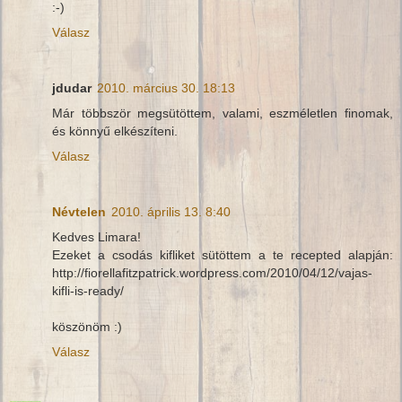
:-)
Válasz
jdudar
2010. március 30. 18:13
Már többször megsütöttem, valami, eszméletlen finomak,
és könnyű elkészíteni.
Válasz
Névtelen
2010. április 13. 8:40
Kedves Limara!
Ezeket a csodás kifliket sütöttem a te recepted alapján:
http://fiorellafitzpatrick.wordpress.com/2010/04/12/vajas-
kifli-is-ready/
köszönöm :)
Válasz