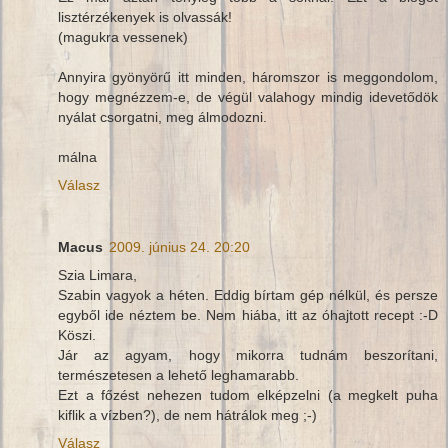
lisztérzékenyek is olvassák!
(magukra vessenek)
Annyira gyönyörű itt minden, háromszor is meggondolom,
hogy megnézzem-e, de végül valahogy mindig idevetődök
nyálat csorgatni, meg álmodozni.
málna
Válasz
Macus
2009. június 24. 20:20
Szia Limara,
Szabin vagyok a héten. Eddig bírtam gép nélkül, és persze
egyből ide néztem be. Nem hiába, itt az óhajtott recept :-D
Köszi.
Jár az agyam, hogy mikorra tudnám beszorítani,
természetesen a lehető leghamarabb.
Ezt a főzést nehezen tudom elképzelni (a megkelt puha
kiflik a vízben?), de nem hátrálok meg ;-)
Válasz