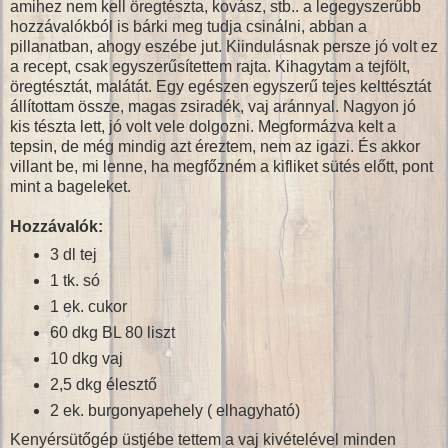
amihez nem kell öregtészta, kovász, stb.. a legegyszerűbb
hozzávalókból is bárki meg tudja csinálni, abban a
pillanatban, ahogy eszébe jut. Kiindulásnak persze jó volt ez
a recept, csak egyszerűsítettem rajta. Kihagytam a tejfölt,
öregtésztát, malátát. Egy egészen egyszerű tejes kelttésztát
állítottam össze, magas zsiradék, vaj aránnyal. Nagyon jó
kis tészta lett, jó volt vele dolgozni. Megformázva kelt a
tepsin, de még mindig azt éreztem, nem az igazi. És akkor
villant be, mi lenne, ha megfőzném a kifliket sütés előtt, pont
mint a bageleket.
Hozzávalók:
3 dl tej
1 tk. só
1 ek. cukor
60 dkg BL 80 liszt
10 dkg vaj
2,5 dkg élesztő
2 ek. burgonyapehely ( elhagyható)
Kenyérsütőgép üstjébe tettem a vaj kivételével minden