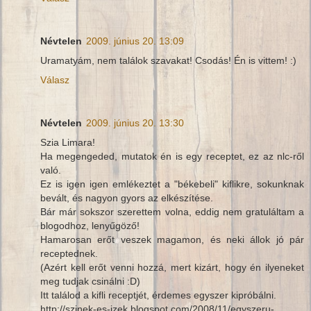
Névtelen
2009. június 20. 13:09
Uramatyám, nem találok szavakat! Csodás! Én is vittem! :)
Válasz
Névtelen
2009. június 20. 13:30
Szia Limara!
Ha megengeded, mutatok én is egy receptet, ez az nlc-ről
való.
Ez is igen igen emlékeztet a "békebeli" kiflikre, sokunknak
bevált, és nagyon gyors az elkészítése.
Bár már sokszor szerettem volna, eddig nem gratuláltam a
blogodhoz, lenyűgöző!
Hamarosan erőt veszek magamon, és neki állok jó pár
receptednek.
(Azért kell erőt venni hozzá, mert kizárt, hogy én ilyeneket
meg tudjak csinálni :D)
Itt találod a kifli receptjét, érdemes egyszer kipróbálni.
http://szinek-es-izek.blogspot.com/2008/11/egyszeru-