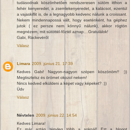
tudásodnak köszönhetően rendszeresen sütöm itthon a
fehér kenyeredet, a zsemlekenyeredet, a kalácsot, ezentúl
a vajaskiflit is, de a legnagyobb kedvenc nálunk a croissant.
Nekem mindennapossá vált, hogy eseténként, ha géphez
jutok ( ez persze nem könnyű nálunk), akkor rögtön
megnézem, mit sütöttél-főztél aznap....Gratulálok!
Gabi, Ráckevéről
Válasz
Limara
2009. június 21. 17:39
Kedves Gabi! Nagyon-nagyon szépen köszönöm!! :))
Megtisztelsz és örömet okozol nekem!
Nincs kedved elküldeni a képet vagy képeket? :))
Üdv
Válasz
Névtelen
2009. június 22. 14:54
Kedves Limara!
Ez már aztán tényleg több a soknál! Ezt a blogot