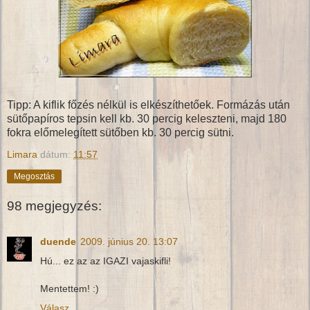
Tipp: A kiflik főzés nélkül is elkészíthetőek. Formázás után
sütőpapíros tepsin kell kb. 30 percig keleszteni, majd 180
fokra előmelegített sütőben kb. 30 percig sütni.
Limara
dátum:
11:57
Megosztás
98 megjegyzés:
duende
2009. június 20. 13:07
Hú... ez az az IGAZI vajaskifli!
Mentettem! :)
Válasz