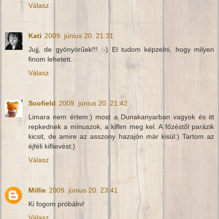
Válasz
Kati
2009. június 20. 21:31
Jujj, de gyönyörűek!!! :-) El tudom képzelni, hogy milyen
finom lehetett.
Válasz
Scofield
2009. június 20. 21:42
Limara nem értem:) most a Dunakanyarban vagyok és itt
repkednek a mínuszok, a kiflim meg kel. A főzéstől parázik
kicsit, de amire az asszony hazajön már kisül:) Tartom az
éjféli kiflievést:)
Válasz
Millie
2009. június 20. 23:41
Ki fogom próbálni!
Válasz