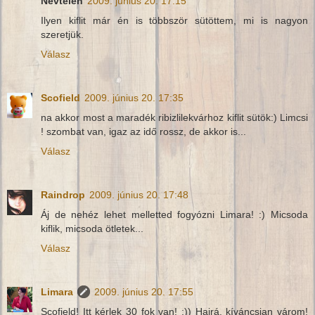
Névtelen
2009. június 20. 17:15
Ilyen kiflit már én is többször sütöttem, mi is nagyon
szeretjük.
Válasz
Scofield
2009. június 20. 17:35
na akkor most a maradék ribizlilekvárhoz kiflit sütök:) Limcsi
! szombat van, igaz az idő rossz, de akkor is...
Válasz
Raindrop
2009. június 20. 17:48
Áj de nehéz lehet melletted fogyózni Limara! :) Micsoda
kiflik, micsoda ötletek...
Válasz
Limara
2009. június 20. 17:55
Scofield! Itt kérlek 30 fok van! :)) Hajrá, kíváncsian várom!