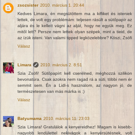
zsozsister
2010. március 1. 20:44
Kedves Limara, én megsütöttem ma a kifliket és isteniek
lettek, de volt egy problémám: teljesen rásült a sütőpapír az
aljára és le kellett vágni az alját, hogy ne együk meg. Ez
mitől lett? Persze nem lettek olyan szépek, mint a tieid, de
az ízük isteni. Van valami tipped legközelebbre? Köszi, Zsófi
Válasz
Limara
2010. március 2. 8:51
Szia Zsófi! Sütőpapírt kell cserélned, méghozzá szilikon
bevonatúra. Csak azokra nem ragad rá a süti, többi nem ér
semmit sem. Én a Lidl-s használom, az nagyon jó, de
természetesen van más márka is :)
Válasz
Batyumama
2010. március 11. 23:03
Szia Limara! Gratulálok a kenyereidhez! Magam is kisebb-
nagyobb lendülettel nekivágok a kenyérsütésnek, volt