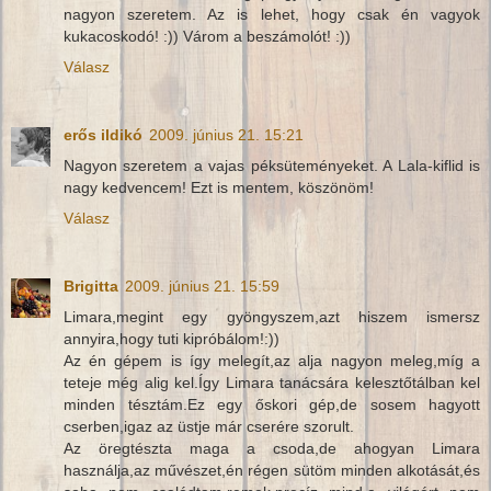
nagyon szeretem. Az is lehet, hogy csak én vagyok
kukacoskodó! :)) Várom a beszámolót! :))
Válasz
erős ildikó
2009. június 21. 15:21
Nagyon szeretem a vajas péksüteményeket. A Lala-kiflid is
nagy kedvencem! Ezt is mentem, köszönöm!
Válasz
Brigitta
2009. június 21. 15:59
Limara,megint egy gyöngyszem,azt hiszem ismersz
annyira,hogy tuti kipróbálom!:))
Az én gépem is így melegít,az alja nagyon meleg,míg a
teteje még alig kel.Így Limara tanácsára kelesztőtálban kel
minden tésztám.Ez egy őskori gép,de sosem hagyott
cserben,igaz az üstje már cserére szorult.
Az öregtészta maga a csoda,de ahogyan Limara
használja,az művészet,én régen sütöm minden alkotását,és