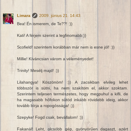
Limara
2009. június 21. 14:43
Bea! Én ismerem, de Te??! :))
Kati! A férjem szerint a legfinomabb:))
Scofield! szerintem korábban már nem is esne jól! :))
Millie! Kíváncsian várom a véleményedet!
Trinity! Mesélj majd! :))
Lilahangya! Köszönöm! :)) A zacsikban elvileg lehet
többször is sütni, ha nem szakítom el, akkor szoktam.
Szerintem teljesen természetes, hogy megpuhul a kifli, de
ha magasabb hőfokon sütöd inkább rövidebb ideig, akkor
tovább bírja a ropogóssága! :))
Szepyke! Fogd csak, bevállalom! :))
Fakanál! Leht, olcsóbb gép, gyönyörűen dagaszt, azért