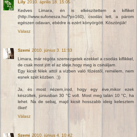
Lily
2010. április 18. 15:05
Kedves Limara, én is elkészítettem a kifliket
(http://www.sufonesza.hu/?p=160), csodás lett, a párom
egészen odavan, ebédre is ezért könyörgött. Köszönjük!
Válasz
Szemi
2010. június 3. 11:33
Limara, már régóta szemezgetek ezekkel a csodás kiflikkel,
de csak most jött el az ideje,hogy meg is csináljam.
Egy kicsit félek attól a vízben való főzéstől, remélem, nem
esnek szét közben. :))
Ja, és most nézem,írod, hogy egy éve,mikor ezek
készültek, júniusban 30 °C volt. Most meg talán 10 °C, ha
lehet. Na de sebaj, majd kicsit hosszabb ideig kelesztem
őket!
Válasz
Szemi
2010. június 4. 10:42