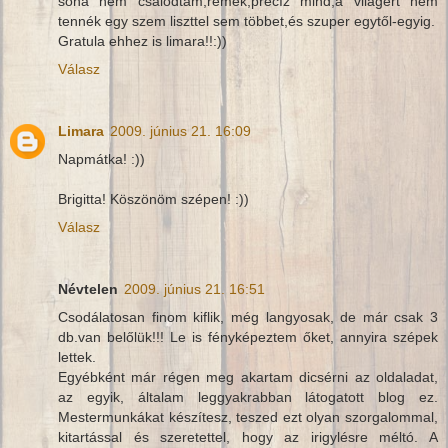
soha nem csalódtam,remek,precíz mind,a világért nem
tennék egy szem liszttel sem többet,és szuper egytől-egyig.
Gratula ehhez is limara!!:))
Válasz
Limara
2009. június 21. 16:09
Napmátka! :))
Brigitta! Köszönöm szépen! :))
Válasz
Névtelen
2009. június 21. 16:51
Csodálatosan finom kiflik, még langyosak, de már csak 3
db.van belőlük!!! Le is fényképeztem őket, annyira szépek
lettek.
Egyébként már régen meg akartam dicsérni az oldaladat,
az egyik, általam leggyakrabban látogatott blog ez.
Mestermunkákat készítesz, teszed ezt olyan szorgalommal,
kitartással és szeretettel, hogy az irigylésre méltó. A