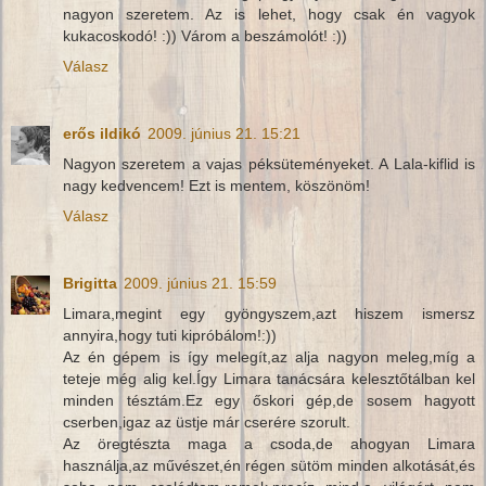
nagyon szeretem. Az is lehet, hogy csak én vagyok
kukacoskodó! :)) Várom a beszámolót! :))
Válasz
erős ildikó
2009. június 21. 15:21
Nagyon szeretem a vajas péksüteményeket. A Lala-kiflid is
nagy kedvencem! Ezt is mentem, köszönöm!
Válasz
Brigitta
2009. június 21. 15:59
Limara,megint egy gyöngyszem,azt hiszem ismersz
annyira,hogy tuti kipróbálom!:))
Az én gépem is így melegít,az alja nagyon meleg,míg a
teteje még alig kel.Így Limara tanácsára kelesztőtálban kel
minden tésztám.Ez egy őskori gép,de sosem hagyott
cserben,igaz az üstje már cserére szorult.
Az öregtészta maga a csoda,de ahogyan Limara
használja,az művészet,én régen sütöm minden alkotását,és