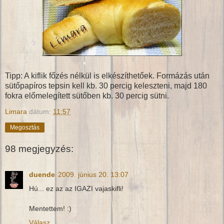
Tipp: A kiflik főzés nélkül is elkészíthetőek. Formázás után
sütőpapíros tepsin kell kb. 30 percig keleszteni, majd 180
fokra előmelegített sütőben kb. 30 percig sütni.
Limara
dátum:
11:57
Megosztás
98 megjegyzés:
duende
2009. június 20. 13:07
Hú... ez az az IGAZI vajaskifli!
Mentettem! :)
Válasz