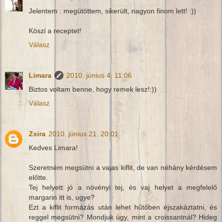
Jelentem : megütöttem, sikerült, nagyon finom lett! :))
Köszi a receptet!
Válasz
Limara
2010. június 4. 11:06
Biztos voltam benne, hogy remek lesz!:))
Válasz
Zsira
2010. június 21. 20:01
Kedves Limara!
Szeretném megsütni a vajas kiflit, de van néhány kérdésem
előtte.
Tej helyett jó a növényi tej, és vaj helyet a megfelelő
margarin itt is, ugye?
Ezt a kiflit formázás után lehet hűtőben éjszakáztatni, és
reggel megsütni? Mondjuk úgy, mint a croissantnál? Hideg