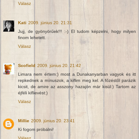
Válasz
Kati
2009. június 20. 21:31
Jujj, de gyönyörűek!!! :-) El tudom képzelni, hogy milyen
finom lehetett.
Válasz
Scofield
2009. június 20. 21:42
Limara nem értem:) most a Dunakanyarban vagyok és itt
repkednek a mínuszok, a kiflim meg kel. A főzéstől parázik
kicsit, de amire az asszony hazajön már kisül:) Tartom az
éjféli kiflievést:)
Válasz
Millie
2009. június 20. 23:41
Ki fogom próbálni!
Válasz