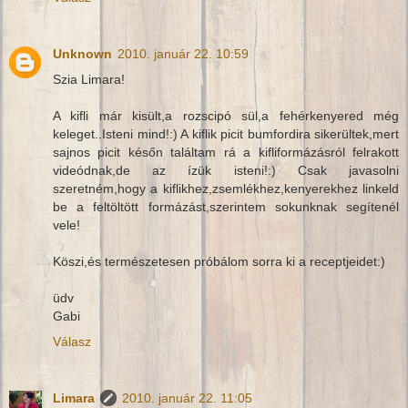
Unknown
2010. január 22. 10:59
Szia Limara!
A kifli már kisült,a rozscipó sül,a fehérkenyered még
keleget..Isteni mind!:) A kiflik picit bumfordira sikerültek,mert
sajnos picit későn találtam rá a kifliformázásról felrakott
videódnak,de az ízük isteni!:) Csak javasolni
szeretném,hogy a kiflikhez,zsemlékhez,kenyerekhez linkeld
be a feltöltött formázást,szerintem sokunknak segítenél
vele!
Köszi,és természetesen próbálom sorra ki a receptjeidet:)
üdv
Gabi
Válasz
Limara
2010. január 22. 11:05