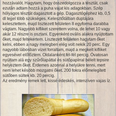
hozzávalót. Hagytam, hogy összedolgozza a tésztát, csak
ezután adtam hozzá a puha vajat kis adagokban. Szép
hólyagos tésztát dagasztott a gép. Dagasztógéphez kb. 0,5
dl tejjel több szükséges. Kelesztőtálban duplájára
kelesztettem, majd lisztezett felületen 8 egyforma darabba
vágtam. Nagyobb kifliket szerettem volna, de lehet 10 vagy
akár 12 részre is osztani. Egyenként ovális alakra nyújtottam
őket, majd feltekertem. Lisztezett felületen hagytam őket
kelni, ebben a nagy melegben elég volt nekik 20 perc. Egy
nagyobb lábosban vizet forraltam, majd a megkelt kifliket
egyesével előfőztem. Oldalanként fél-fél percig. Óvatosan
nyúltam alá egy szűrőlapáttal és sütőpapírral bélelt tepsire
helyeztem őket. Érdemes azonnal a helyükre tenni, mert
nem lehet késöbb mozgatni őket. 200 fokra előmelegített
sütőben sültek kb. 20 percig.
Az eredmény remek lett, kissé édeskés, intenzíven vajas íz.