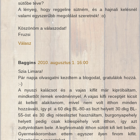
sütőbe téve?
A lényeg, hogy reggelire sütném, és a hajnali kelésnél
valami egyszerűbb megoldást szeretnék! :o)
Köszönöm a válaszodat!
Fruzsi
Válasz
Baggins
2010. augusztus 1. 16:00
Szia Limara!
Pár napja olvasgatni kezdtem a blogodat, gratulálok hozzá.
:-)
A nyuszi kalácsot és a vajas kiflit már kipróbáltam,
mindkettőt remek eredménnyel. A vajas kifli receptjét kicsit
át kellett alakítanom, mivel nem volt itthon minden
hozzávaló, így pl. a 60 dkg BL-80-as liszt helyett 30 dkg BL-
55-öst és 30 dkg réteslisztet használtam, burgonyapehely
helyett pedig csak kölespehely volt itthon, így azt
zuttyintottam bele. A legfinomabb itthon sütött kifi lett belőle.
Gyermekkoromban ettem egyszer ilyen finom kiflit.