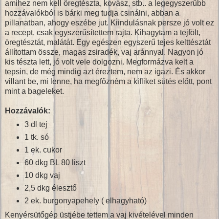
amihez nem kell öregtészta, kovász, stb.. a legegyszerűbb
hozzávalókból is bárki meg tudja csinálni, abban a
pillanatban, ahogy eszébe jut. Kiindulásnak persze jó volt ez
a recept, csak egyszerűsítettem rajta. Kihagytam a tejfölt,
öregtésztát, malátát. Egy egészen egyszerű tejes kelttésztát
állítottam össze, magas zsiradék, vaj aránnyal. Nagyon jó
kis tészta lett, jó volt vele dolgozni. Megformázva kelt a
tepsin, de még mindig azt éreztem, nem az igazi. És akkor
villant be, mi lenne, ha megfőzném a kifliket sütés előtt, pont
mint a bageleket.
Hozzávalók:
3 dl tej
1 tk. só
1 ek. cukor
60 dkg BL 80 liszt
10 dkg vaj
2,5 dkg élesztő
2 ek. burgonyapehely ( elhagyható)
Kenyérsütőgép üstjébe tettem a vaj kivételével minden