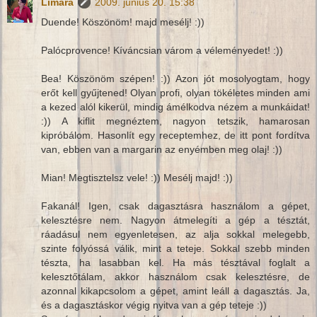
Limara
2009. június 20. 15:38
Duende! Köszönöm! majd mesélj! :))
Palócprovence! Kíváncsian várom a véleményedet! :))
Bea! Köszönöm szépen! :)) Azon jót mosolyogtam, hogy
erőt kell gyűjtened! Olyan profi, olyan tökéletes minden ami
a kezed alól kikerül, mindig ámélkodva nézem a munkáidat!
:)) A kiflit megnéztem, nagyon tetszik, hamarosan
kipróbálom. Hasonlít egy receptemhez, de itt pont fordítva
van, ebben van a margarin az enyémben meg olaj! :))
Mian! Megtisztelsz vele! :)) Mesélj majd! :))
Fakanál! Igen, csak dagasztásra használom a gépet,
kelesztésre nem. Nagyon átmelegíti a gép a tésztát,
ráadásul nem egyenletesen, az alja sokkal melegebb,
szinte folyóssá válik, mint a teteje. Sokkal szebb minden
tészta, ha lasabban kel. Ha más tésztával foglalt a
kelesztőtálam, akkor használom csak kelesztésre, de
azonnal kikapcsolom a gépet, amint leáll a dagasztás. Ja,
és a dagasztáskor végig nyitva van a gép teteje :))