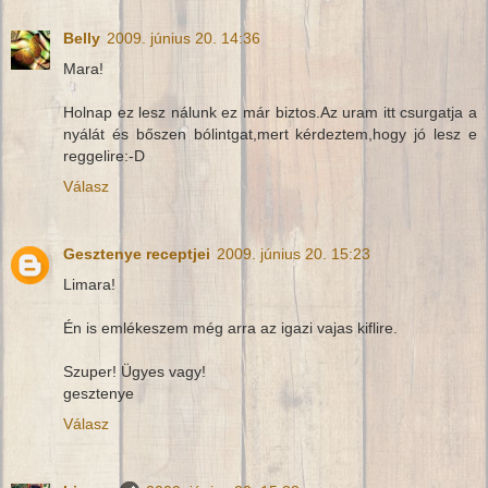
Belly
2009. június 20. 14:36
Mara!
Holnap ez lesz nálunk ez már biztos.Az uram itt csurgatja a
nyálát és bőszen bólintgat,mert kérdeztem,hogy jó lesz e
reggelire:-D
Válasz
Gesztenye receptjei
2009. június 20. 15:23
Limara!
Én is emlékeszem még arra az igazi vajas kiflire.
Szuper! Ügyes vagy!
gesztenye
Válasz