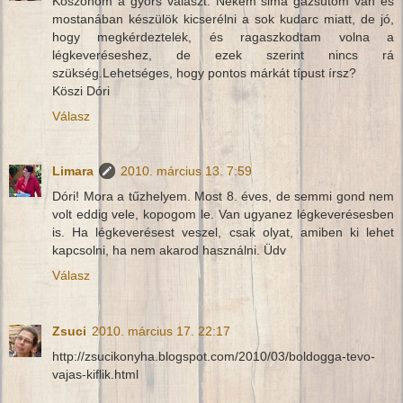
Köszönöm a gyors választ. Nekem sima gázsütőm van és
mostanában készülök kicserélni a sok kudarc miatt, de jó,
hogy megkérdeztelek, és ragaszkodtam volna a
légkeveréseshez, de ezek szerint nincs rá
szükség.Lehetséges, hogy pontos márkát típust írsz?
Köszi Dóri
Válasz
Limara
2010. március 13. 7:59
Dóri! Mora a tűzhelyem. Most 8. éves, de semmi gond nem
volt eddig vele, kopogom le. Van ugyanez légkeverésesben
is. Ha légkeverésest veszel, csak olyat, amiben ki lehet
kapcsolni, ha nem akarod használni. Üdv
Válasz
Zsuci
2010. március 17. 22:17
http://zsucikonyha.blogspot.com/2010/03/boldogga-tevo-
vajas-kiflik.html