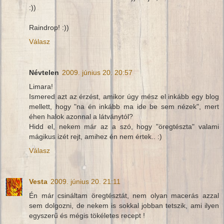
:))
Raindrop! :))
Válasz
Névtelen
2009. június 20. 20:57
Limara!
Ismered azt az érzést, amikor úgy mész el inkább egy blog
mellett, hogy "na én inkább ma ide be sem nézek", mert
éhen halok azonnal a látványtól?
Hidd el, nekem már az a szó, hogy "öregtészta" valami
mágikus izét rejt, amihez én nem értek.. :)
Válasz
Vesta
2009. június 20. 21:11
Én már csináltam öregtésztát, nem olyan macerás azzal
sem dolgozni, de nekem is sokkal jobban tetszik, ami ilyen
egyszerű és mégis tökéletes recept !