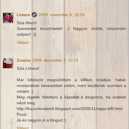
Limara
2009. november 6. 16:59
Szia Merci!
Szeretettel köszöntelek! :) Nagyon örülök, köszönöm
szépen! :))
Válasz
Zsazsa
2009. december 2. 13:13
Szia Limara!
Már többször megsütöttem a kifliket, imádjuk, habár
mostanában kevesebbet sütöm, mert kezdenek szorítani a
ruháim.:)
Még régebb feltettem a képeket a blogomra, ha érdekel
nézd meg.
http://fozzunkvalamit.blogspot.com/2009/11/vajas-kifli.html
Puszi,
Ja és nagyon jó a blogod.:)
Válasz