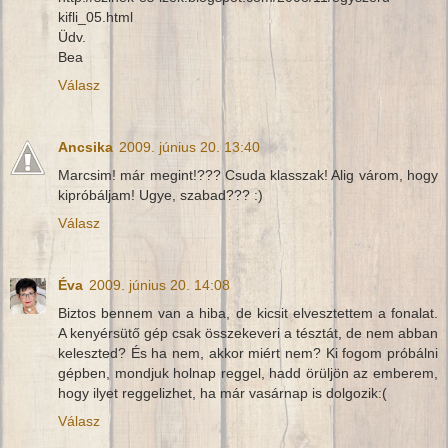
kifli_05.html
Üdv.
Bea
Válasz
Ancsika
2009. június 20. 13:40
Marcsim! már megint!??? Csuda klasszak! Alig várom, hogy
kipróbáljam! Ugye, szabad??? :)
Válasz
Éva
2009. június 20. 14:08
Biztos bennem van a hiba, de kicsit elvesztettem a fonalat.
A kenyérsütő gép csak összekeveri a tésztát, de nem abban
keleszted? És ha nem, akkor miért nem? Ki fogom próbálni
gépben, mondjuk holnap reggel, hadd örüljön az emberem,
hogy ilyet reggelizhet, ha már vasárnap is dolgozik:(
Válasz