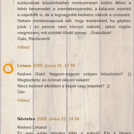
tudásodnak köszönhetően rendszeresen sütöm itthon a
fehér kenyeredet, a zsemlekenyeredet, a kalácsot, ezentúl
a vajaskiflit is, de a legnagyobb kedvenc nálunk a croissant.
Nekem mindennapossá vált, hogy eseténként, ha géphez
jutok ( ez persze nem könnyű nálunk), akkor rögtön
megnézem, mit sütöttél-főztél aznap....Gratulálok!
Gabi, Ráckevéről
Válasz
Limara
2009. június 21. 17:39
Kedves Gabi! Nagyon-nagyon szépen köszönöm!! :))
Megtisztelsz és örömet okozol nekem!
Nincs kedved elküldeni a képet vagy képeket? :))
Üdv
Válasz
Névtelen
2009. június 22. 14:54
Kedves Limara!
Ez már aztán tényleg több a soknál! Ezt a blogot