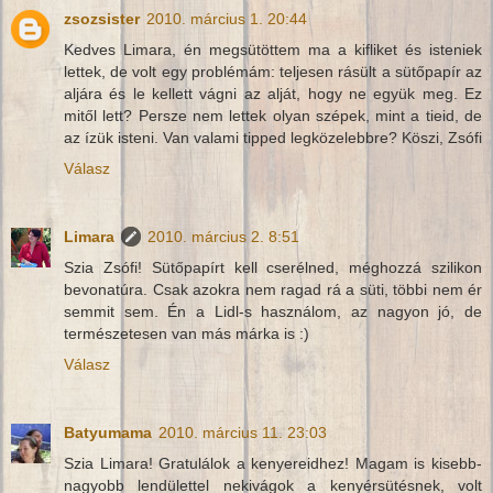
zsozsister
2010. március 1. 20:44
Kedves Limara, én megsütöttem ma a kifliket és isteniek
lettek, de volt egy problémám: teljesen rásült a sütőpapír az
aljára és le kellett vágni az alját, hogy ne együk meg. Ez
mitől lett? Persze nem lettek olyan szépek, mint a tieid, de
az ízük isteni. Van valami tipped legközelebbre? Köszi, Zsófi
Válasz
Limara
2010. március 2. 8:51
Szia Zsófi! Sütőpapírt kell cserélned, méghozzá szilikon
bevonatúra. Csak azokra nem ragad rá a süti, többi nem ér
semmit sem. Én a Lidl-s használom, az nagyon jó, de
természetesen van más márka is :)
Válasz
Batyumama
2010. március 11. 23:03
Szia Limara! Gratulálok a kenyereidhez! Magam is kisebb-
nagyobb lendülettel nekivágok a kenyérsütésnek, volt