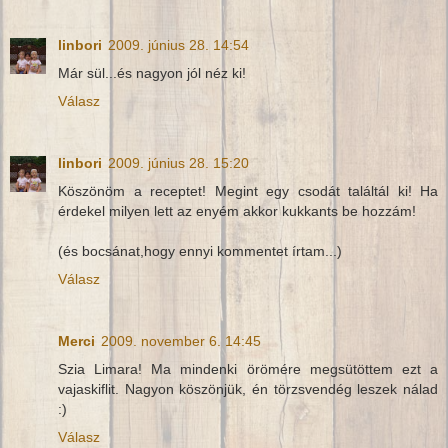
linbori
2009. június 28. 14:54
Már sül...és nagyon jól néz ki!
Válasz
linbori
2009. június 28. 15:20
Köszönöm a receptet! Megint egy csodát találtál ki! Ha
érdekel milyen lett az enyém akkor kukkants be hozzám!
(és bocsánat,hogy ennyi kommentet írtam...)
Válasz
Merci
2009. november 6. 14:45
Szia Limara! Ma mindenki örömére megsütöttem ezt a
vajaskiflit. Nagyon köszönjük, én törzsvendég leszek nálad
:)
Válasz