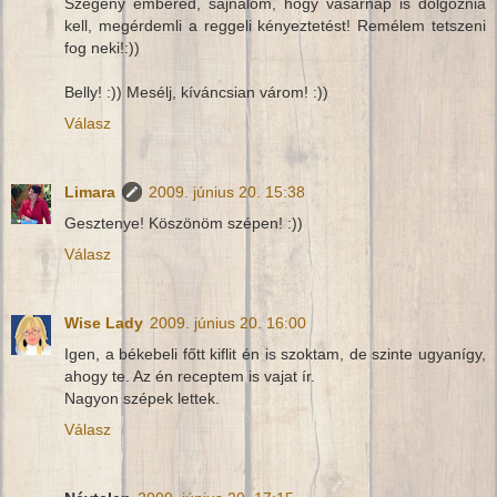
Szegény embered, sajnálom, hogy vasárnap is dolgoznia
kell, megérdemli a reggeli kényeztetést! Remélem tetszeni
fog neki!:))
Belly! :)) Mesélj, kíváncsian várom! :))
Válasz
Limara
2009. június 20. 15:38
Gesztenye! Köszönöm szépen! :))
Válasz
Wise Lady
2009. június 20. 16:00
Igen, a békebeli főtt kiflit én is szoktam, de szinte ugyanígy,
ahogy te. Az én receptem is vajat ír.
Nagyon szépek lettek.
Válasz