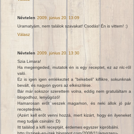
Névtelen
2009. június 20. 13:09
Uramatyám, nem találok szavakat! Csodás! Én is vittem! :)
Válasz
Névtelen
2009. június 20. 13:30
Szia Limara!
Ha megengeded, mutatok én is egy receptet, ez az nlc-ről
való.
Ez is igen igen emlékeztet a "békebeli" kiflikre, sokunknak
bevált, és nagyon gyors az elkészítése.
Bár már sokszor szerettem volna, eddig nem gratuláltam a
blogodhoz, lenyűgöző!
Hamarosan erőt veszek magamon, és neki állok jó pár
receptednek.
(Azért kell erőt venni hozzá, mert kizárt, hogy én ilyeneket
meg tudjak csinálni :D)
Itt találod a kifli receptjét, érdemes egyszer kipróbálni.
http://szinek-es-izek.blogspot.com/2008/11/egyszeru-