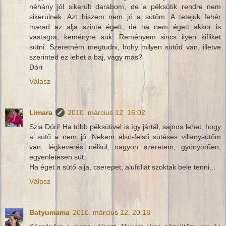
néhány jól sikerült darabom, de a péksütik rendre nem
sikerülnek. Azt hiszem nem jó a sütőm. A tetejük fehér
marad az alja szinte égett, de ha nem égett akkor is
vastagra, keményre sük. Reményem sincs ilyen kifliket
sütni. Szeretném megtudni, hohy milyen sütőd van, illetve
szerinted ez lehet a baj, vagy más?
Dóri
Válasz
Limara
2010. március 12. 16:02
Szia Dóri! Ha több péksütivel is így jártál, sajnos lehet, hogy
a sütő a nem jó. Nekem alsó-felső sütéses villanysütőm
van, légkeverés nélkül, nagyon szeretem, gyönyörűen,
egyenletesen süt.
Ha éget a sütő alja, cserepet, alufóliát szoktak bele tenni...
Válasz
Batyumama
2010. március 12. 20:18