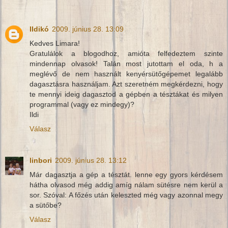
Ildikó
2009. június 28. 13:09
Kedves Limara!
Gratulálok a blogodhoz, amióta felfedeztem szinte
mindennap olvasok! Talán most jutottam el oda, h a
meglévő de nem használt kenyérsütőgépemet legalább
dagasztásra használjam. Azt szeretném megkérdezni, hogy
te mennyi ideig dagasztod a gépben a tésztákat és milyen
programmal (vagy ez mindegy)?
Ildi
Válasz
linbori
2009. június 28. 13:12
Már dagasztja a gép a tésztát. lenne egy gyors kérdésem
hátha olvasod még addig amíg nálam sütésre nem kerül a
sor. Szóval: A főzés után keleszted még vagy azonnal megy
a sütőbe?
Válasz