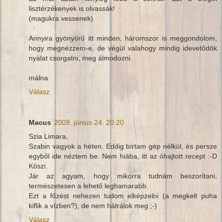
lisztérzékenyek is olvassák!
(magukra vessenek)
Annyira gyönyörű itt minden, háromszor is meggondolom,
hogy megnézzem-e, de végül valahogy mindig idevetődök
nyálat csorgatni, meg álmodozni.
málna
Válasz
Macus
2009. június 24. 20:20
Szia Limara,
Szabin vagyok a héten. Eddig bírtam gép nélkül, és persze
egyből ide néztem be. Nem hiába, itt az óhajtott recept :-D
Köszi.
Jár az agyam, hogy mikorra tudnám beszorítani,
természetesen a lehető leghamarabb.
Ezt a főzést nehezen tudom elképzelni (a megkelt puha
kiflik a vízben?), de nem hátrálok meg ;-)
Válasz