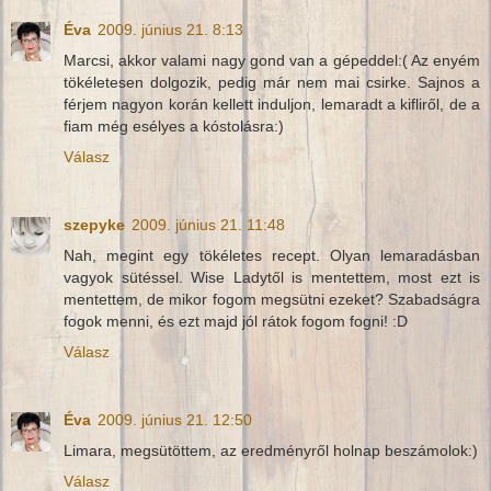
Éva
2009. június 21. 8:13
Marcsi, akkor valami nagy gond van a gépeddel:( Az enyém
tökéletesen dolgozik, pedig már nem mai csirke. Sajnos a
férjem nagyon korán kellett induljon, lemaradt a kifliről, de a
fiam még esélyes a kóstolásra:)
Válasz
szepyke
2009. június 21. 11:48
Nah, megint egy tökéletes recept. Olyan lemaradásban
vagyok sütéssel. Wise Ladytől is mentettem, most ezt is
mentettem, de mikor fogom megsütni ezeket? Szabadságra
fogok menni, és ezt majd jól rátok fogom fogni! :D
Válasz
Éva
2009. június 21. 12:50
Limara, megsütöttem, az eredményről holnap beszámolok:)
Válasz