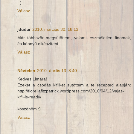
:-)
Válasz
jdudar
2010. március 30. 18:13
Már többször megsütöttem, valami, eszméletlen finomak,
és könnyű elkészíteni.
Válasz
Névtelen
2010. április 13. 8:40
Kedves Limara!
Ezeket a csodás kifliket sütöttem a te recepted alapján:
http://fiorellafitzpatrick.wordpress.com/2010/04/12/vajas-
kifli-is-ready/
köszönöm :)
Válasz