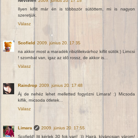
Névtelen
2009. június 20. 17:15
Ilyen kiflit már én is többször sütöttem, mi is nagyon
szeretjük.
Válasz
Scofield
2009. június 20. 17:35
na akkor most a maradék ribizlilekvárhoz kiflit sütök:) Limcsi
! szombat van, igaz az idő rossz, de akkor is...
Válasz
Raindrop
2009. június 20. 17:48
Áj de nehéz lehet melletted fogyózni Limara! :) Micsoda
kiflik, micsoda ötletek...
Válasz
Limara
2009. június 20. 17:55
Scofield! Itt kérlek 30 fok van! :)) Hajrá, kíváncsian várom!