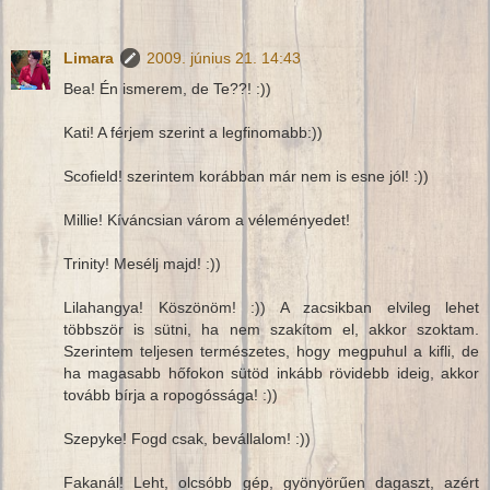
Limara
2009. június 21. 14:43
Bea! Én ismerem, de Te??! :))
Kati! A férjem szerint a legfinomabb:))
Scofield! szerintem korábban már nem is esne jól! :))
Millie! Kíváncsian várom a véleményedet!
Trinity! Mesélj majd! :))
Lilahangya! Köszönöm! :)) A zacsikban elvileg lehet
többször is sütni, ha nem szakítom el, akkor szoktam.
Szerintem teljesen természetes, hogy megpuhul a kifli, de
ha magasabb hőfokon sütöd inkább rövidebb ideig, akkor
tovább bírja a ropogóssága! :))
Szepyke! Fogd csak, bevállalom! :))
Fakanál! Leht, olcsóbb gép, gyönyörűen dagaszt, azért