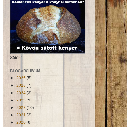
Sütőkő
BLOGARCHÍVUM
►
2026
(5)
►
2025
(7)
►
2024
(3)
►
2023
(9)
►
2022
(10)
►
2021
(2)
►
2020
(8)