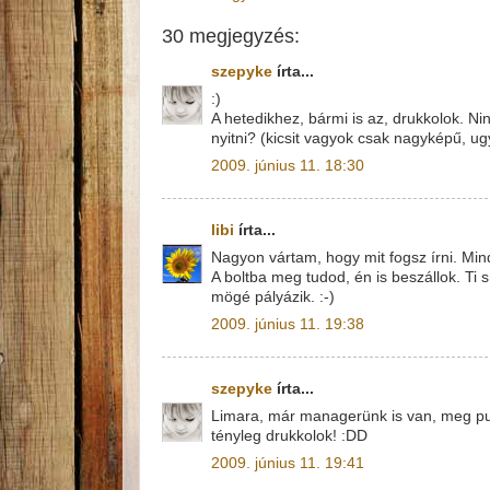
30 megjegyzés:
szepyke
írta...
:)
A hetedikhez, bármi is az, drukkolok. Ni
nyitni? (kicsit vagyok csak nagyképű, u
2009. június 11. 18:30
libi
írta...
Nagyon vártam, hogy mit fogsz írni. Mind
A boltba meg tudod, én is beszállok. Ti
mögé pályázik. :-)
2009. június 11. 19:38
szepyke
írta...
Limara, már managerünk is van, meg pult
tényleg drukkolok! :DD
2009. június 11. 19:41