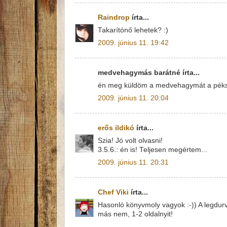
Raindrop
írta...
Takarítónő lehetek? :)
2009. június 11. 19:42
medvehagymás barátné írta...
én meg küldöm a medvehagymát a pék
2009. június 11. 20:04
erős ildikó
írta...
Szia! Jó volt olvasni!
3.5.6.: én is! Teljesen megértem...
2009. június 11. 20:31
Chef Viki
írta...
Hasonló könyvmoly vagyok :-)) A legdurv
más nem, 1-2 oldalnyit!