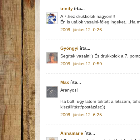
trinity
írta...
A 7.hez drukkolok nagyon!!!
Én is utálok vasalni-főleg ingeket....Ha
2009. június 12. 0:26
Gyöngyi
írta...
Segítek vasalni:) És drukkolok a 7. pont
2009. június 12. 0:59
Max
írta...
Aranyos!
Ha bolt, úgy látom telített a létszám, t
kiszállítást/postázást:))
2009. június 12. 6:25
Annamarie
írta...