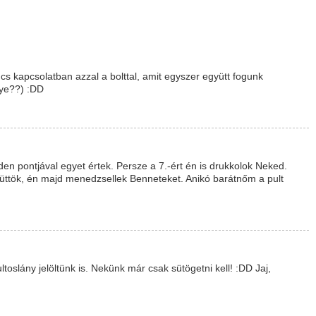
ncs kapcsolatban azzal a bolttal, amit egyszer együtt fogunk
gye??) :DD
en pontjával egyet értek. Persze a 7.-ért én is drukkolok Neked.
 süttök, én majd menedzsellek Benneteket. Anikó barátnőm a pult
oslány jelöltünk is. Nekünk már csak sütögetni kell! :DD Jaj,