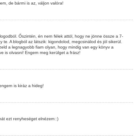
em, de bármi is az, váljon valóra!
 blogodból. Őszintén, én nem félek attól, hogy ne jönne össze a 7-
 te. A blogból az látszik: kigondolod, megcsinálod és jól sikerül.
pzeld a legnagyobb fiam olyan, hogy mindig van egy könyv a
 is olvasni! Engem meg kerülget a frász!
 engem is kiráz a hideg!
hát ezt renyheséget elnézem::)