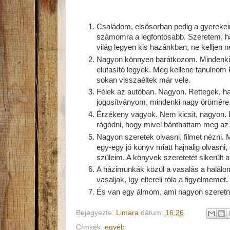
Családom, elsősorban pedig a gyerekeim
számomra a legfontosabb. Szeretem, ha
világ legyen kis hazánkban, ne kelljen n
Nagyon könnyen barátkozom. Mindenkinek
elutasító legyek. Meg kellene tanulnom 
sokan visszaéltek már vele.
Félek az autóban. Nagyon. Rettegek, ha
jogosítványom, mindenki nagy örömére
Érzékeny vagyok. Nem kicsit, nagyon. E
rágódni, hogy mivel bánthattam meg az i
Nagyon szeretek olvasni, filmet nézni
egy-egy jó könyv miatt hajnalig olvasn
szüleim. A könyvek szeretetét sikerült a
A házimunkák közül a vasalás a halálom.
vasaljak, így eltereli róla a figyelmemet.
És van egy álmom, ami nagyon szeretné
Bejegyezte:
Limara
dátum:
16:26
Címkék:
egyéb