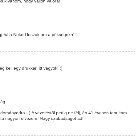
és kívánom, hogy váljon valóra!
ig hála Neked leszoktam a pékségekről!
g kell egy drukker, itt vagyok! :)
ság.
udományodra :-) A vezetéstől pedig ne félj, én 41 évesen tanultam
ta nagyon élvezem. Nagy szabadságot ad!