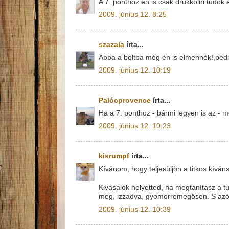
A 7. ponthoz én is csak drukkolni tudok 
2009. június 12. 8:25
szazala
írta...
Abba a boltba még én is elmennék!,ped
2009. június 12. 10:19
Palócprovence
írta...
Ha a 7. ponthoz - bármi legyen is az - mé
2009. június 12. 10:23
kisrumpf
írta...
Kívánom, hogy teljesüljön a titkos kíván
Kivasalok helyetted, ha megtanítasz a t
meg, izzadva, gyomorremegősen. S azó
2009. június 12. 10:39