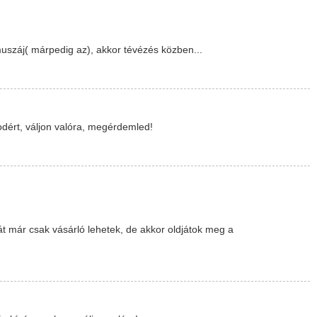
 muszáj( márpedig az), akkor tévézés közben...
odért, váljon valóra, megérdemled!
ehát már csak vásárló lehetek, de akkor oldjátok meg a