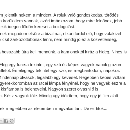
 jelentik nekem a mindent. A róluk való gondoskodás, törődés
 körülöttem vannak, azért imádkozom, hogy mire felnőnek, jobb
ekik idegen földön keresni a boldogulást.
 megadom elsőre a bizalmat, ritkán fordul elő, hogy valakivel
kicsit zárkózottabbnak lenni, nem mindig jó ez a közvetlenség,
 hosszabb útra kell mennünk, a kamionoktól kiráz a hideg. Nincs is
.
lég egy furcsa tekintet, egy szó és képes vagyok napokig azon
lletőt. És elég egy tekintet egy szó, és megbántódom, napokra.
. Mindennap olvasok, legalább egy keveset. Régebben képes voltam
i, gyerekkoromban az utcai lámpa fényénél, hogy ne vegyék észre a
 kisfiamba is belenevelni. Nagyon szeret olvasni ő is.
 Kész vagyok tőle. Mindig úgy időzítem, hogy egy jó film alatt
k még ebben az életemben megvalósítani. De ez titok...