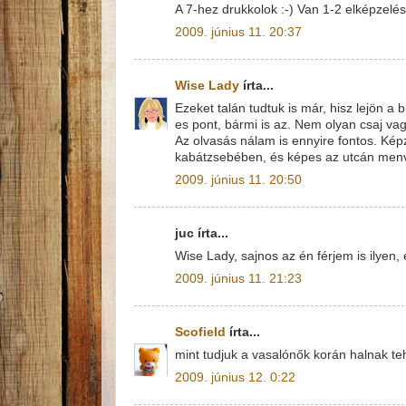
A 7-hez drukkolok :-) Van 1-2 elképzelés
2009. június 11. 20:37
Wise Lady
írta...
Ezeket talán tudtuk is már, hisz lejön a
es pont, bármi is az. Nem olyan csaj vagy
Az olvasás nálam is ennyire fontos. Ké
kabátzsebében, és képes az utcán menve
2009. június 11. 20:50
juc írta...
Wise Lady, sajnos az én férjem is ilyen,
2009. június 11. 21:23
Scofield
írta...
mint tudjuk a vasalónők korán halnak te
2009. június 12. 0:22