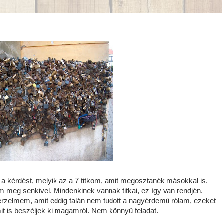
a kérdést, melyik az a 7 titkom, amit megosztanék másokkal is.
tom meg senkivel. Mindenkinek vannak titkai, ez így van rendjén.
érzelmem, amit eddig talán nem tudott a nagyérdemű rólam, ezeket
 is beszéljek ki magamról. Nem könnyű feladat.