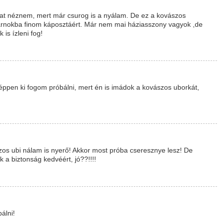
at néznem, mert már csurog is a nyálam. De ez a kovászos
rnokba finom káposztáért. Már nem mai háziasszony vagyok ,de
is ízleni fog!
éppen ki fogom próbálni, mert én is imádok a kovászos uborkát,
os ubi nálam is nyerő! Akkor most próba cseresznye lesz! De
k a biztonság kedvéért, jó??!!!!
álni!