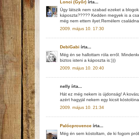
Lonci (Győr)
írta...
Úgy látszik nem szabad ezeket a blogok
káposzta????? Kedden megyek is a csa
még nem ettem ilyet.Remélem családnak 
2009. május 10. 17:30
DebiGabi
írta...
Még én se hallottam róla erről. Mindenk
biztos isteni a káposzta is:)))
2009. május 10. 20:40
nelly írta...
Hát ez még nekem is újdonság! A kovász
azért hagyjál nekem egy kicsit kóstolóna
2009. május 10. 21:34
Palócprovence
írta...
Még én sem kóstoltam, de ki fogom prób