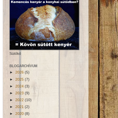
Sütőkő
BLOGARCHÍVUM
►
2026
(5)
►
2025
(7)
►
2024
(3)
►
2023
(9)
►
2022
(10)
►
2021
(2)
►
2020
(8)