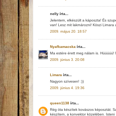
nelly írta...
Jelentem, elkészült a káposzta! És szup
van! Lesz mit lakmározni! Köszi Limara 
2009. május 20. 18:57
Nyafkamacska
írta...
Ma estére érett meg nálam is. Húúúúú! N
2009. június 3. 20:08
Limara
írta...
Nagyon szívesen! :))
2009. június 4. 19:36
queen1138
írta...
Rég óta készítek kovászos képosztát. S
készítem, a konvektor közelében. Isteni 