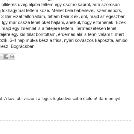
y ötliteres üveg aljába tettem egy csomó kaprot, arra szorosan
új fokhagymát tettem közé. Mehet bele babérlevél, szemesbors,
 liter vizet felforraltam, tettem bele 3 ek. sót, majd az egészben
. Így már össze lehet őket hajtani, anélkül, hogy eltörnének. Ezek
l, majd egy zsemlét is a tetejére tettem. Természetesen lehet
tejére egy kis tálat borítottam, érdemes alá is tenni valamit, mert
ozik, 3-4 nap múlva kész a friss, nyári kovászos káposzta, amiből
 lesz. Bográcsban.
. A kovi-ubi viszont a leges-legkedvencebb ételem! Bármennyit