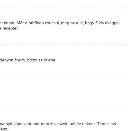
er finom. Már a hűtőben csücsül, még az a jó, hogy 5 kis üveggel
a receptet!
agyon finom. Köszi az ötletet.
avanyú káposztát már nem is veszek, nehéz nekem. Tlen is ezt
lesz.