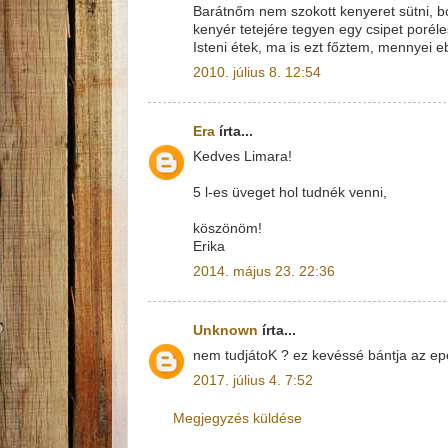
Barátnőm nem szokott kenyeret sütni, bol
kenyér tetejére tegyen egy csipet poréles
Isteni étek, ma is ezt főztem, mennyei e
2010. július 8. 12:54
Era
írta...
Kedves Limara!
5 l-es üveget hol tudnék venni,
köszönöm!
Erika
2014. május 23. 22:36
Unknown
írta...
nem tudjátoK ? ez kevéssé bántja az ep
2017. július 4. 7:52
Megjegyzés küldése