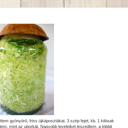
tem gyönyörű, friss újkáposztákat. 3 szép fejet, kb. 1 kilósak
em, mint az uborkát. Nagyobb leveleiket leszedtem, a többit