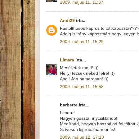
2009. május 11. 11:37
Andi29
írta...
Füstölthúsos kapros töltöttkáposzta????
Addig is irány káposztáért,hogy legyen i
2009. május 11. 15:29
Limara
írta...
Meséljetek majd! :))
Nelly! tezsek neked félre! :))
Andi! Jön hamarosan! :))
2009. május 11. 15:58
barbette írta...
Limara!
Nagyon guszta, ínycsiklandó!!
Megírnád, hogyan használod fel töltött 
Szívesen kipróbálnám én is!
2009. május 12. 17:18