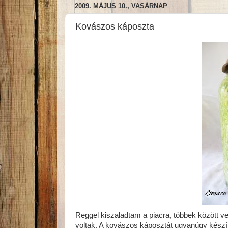
2009. MÁJUS 10., VASÁRNAP
Kovászos káposzta
Reggel kiszaladtam a piacra, többek között vet
voltak. A kovászos káposztát ugyanúgy készít