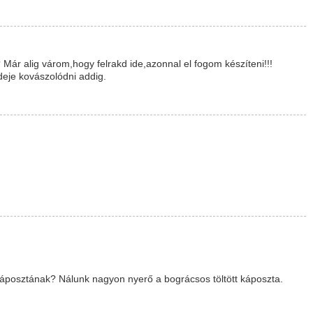
 Már alig várom,hogy felrakd ide,azonnal el fogom készíteni!!!
deje kovászolódni addig.
káposztának? Nálunk nagyon nyerő a bográcsos töltött káposzta.