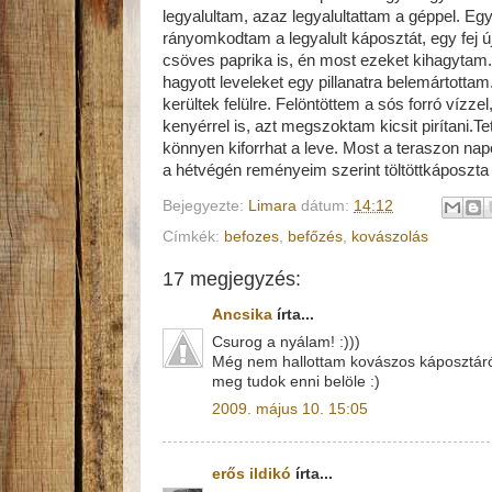
legyalultam, azaz legyalultattam a géppel. Eg
rányomkodtam a legyalult káposztát, egy fej 
csöves paprika is, én most ezeket kihagytam. 3
hagyott leveleket egy pillanatra belemártottam
kerültek felülre. Felöntöttem a sós forró vízze
kenyérrel is, azt megszoktam kicsit pirítani.Te
könnyen kiforrhat a leve. Most a teraszon nap
a hétvégén reményeim szerint töltöttkáposzta
Bejegyezte:
Limara
dátum:
14:12
Címkék:
befozes
,
befőzés
,
kovászolás
17 megjegyzés:
Ancsika
írta...
Csurog a nyálam! :)))
Még nem hallottam kovászos káposztáról
meg tudok enni belöle :)
2009. május 10. 15:05
erős ildikó
írta...