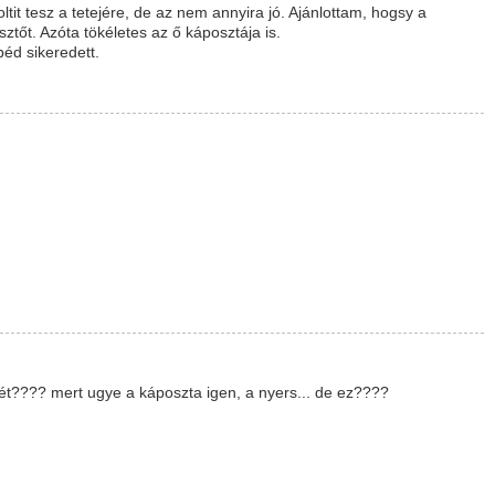
tit tesz a tetejére, de az nem annyira jó. Ajánlottam, hogsy a
ztőt. Azóta tökéletes az ő káposztája is.
béd sikeredett.
ét???? mert ugye a káposzta igen, a nyers... de ez????