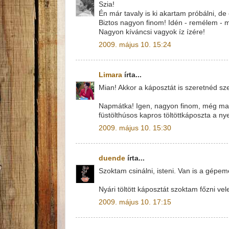
Szia!
Én már tavaly is ki akartam próbálni, 
Biztos nagyon finom! Idén - remélem - má
Nagyon kíváncsi vagyok íz ízére!
2009. május 10. 15:24
Limara
írta...
Mian! Akkor a káposztát is szeretnéd sze
Napmátka! Igen, nagyon finom, még magá
füstölthúsos kapros töltöttkáposzta a nye
2009. május 10. 15:30
duende
írta...
Szoktam csinálni, isteni. Van is a gépem
Nyári töltött káposztát szoktam főzni v
2009. május 10. 17:15