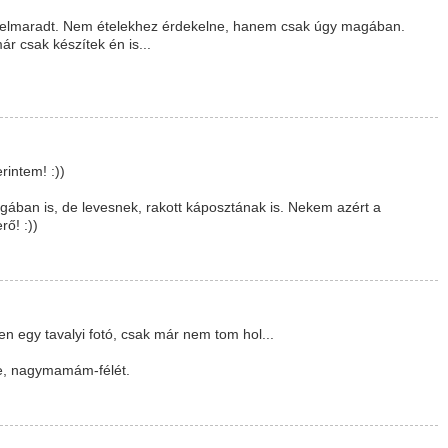
de elmaradt. Nem ételekhez érdekelne, hanem csak úgy magában.
r csak készítek én is...
rintem! :))
ban is, de levesnek, rakott káposztának is. Nekem azért a
rő! :))
en egy tavalyi fotó, csak már nem tom hol...
ele, nagymamám-félét.