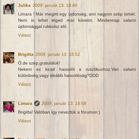
Julika
2009. január 13. 18:40
Limara ! Már megint egy újdonség, ami nagyon szép ismét.
Nem is lehet téged már követni. Mindennap valami
újdonsággal rukkolsz elő.
Válasz
Brigitta
2009. január 13. 18:52
Ó,de szép,gratulálok!
Nekem ez kicsit hasonlít a rusztikushoz.Van valami
különbség,vagy inkább hasonlóság?DDD
Válasz
Limara
2009. január 13. 18:58
Brigitta! Valóban így neveztük a fórumon:)
Válasz