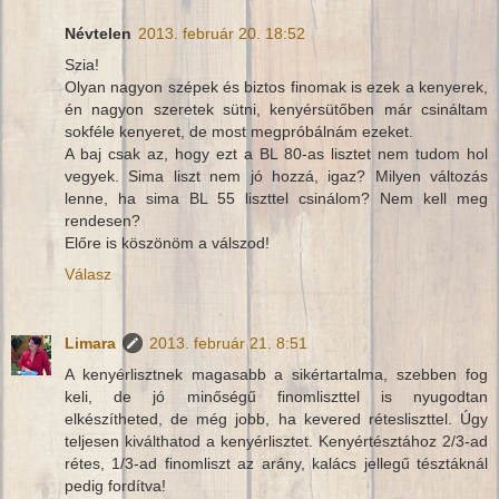
Névtelen
2013. február 20. 18:52
Szia!
Olyan nagyon szépek és biztos finomak is ezek a kenyerek,
én nagyon szeretek sütni, kenyérsütőben már csináltam
sokféle kenyeret, de most megpróbálnám ezeket.
A baj csak az, hogy ezt a BL 80-as lisztet nem tudom hol
vegyek. Sima liszt nem jó hozzá, igaz? Milyen változás
lenne, ha sima BL 55 liszttel csinálom? Nem kell meg
rendesen?
Előre is köszönöm a válszod!
Válasz
Limara
2013. február 21. 8:51
A kenyérlisztnek magasabb a sikértartalma, szebben fog
keli, de jó minőségű finomliszttel is nyugodtan
elkészítheted, de még jobb, ha kevered rétesliszttel. Úgy
teljesen kiválthatod a kenyérlisztet. Kenyértésztához 2/3-ad
rétes, 1/3-ad finomliszt az arány, kalács jellegű tésztáknál
pedig fordítva!