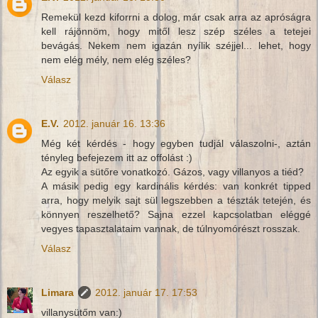
Remekül kezd kiforrni a dolog, már csak arra az apróságra
kell rájönnöm, hogy mitől lesz szép széles a tetejei
bevágás. Nekem nem igazán nyílik széjjel... lehet, hogy
nem elég mély, nem elég széles?
Válasz
E.V.
2012. január 16. 13:36
Még két kérdés - hogy egyben tudjál válaszolni-, aztán
tényleg befejezem itt az offolást :)
Az egyik a sütőre vonatkozó. Gázos, vagy villanyos a tiéd?
A másik pedig egy kardinális kérdés: van konkrét tipped
arra, hogy melyik sajt sül legszebben a tészták tetején, és
könnyen reszelhető? Sajna ezzel kapcsolatban eléggé
vegyes tapasztalataim vannak, de túlnyomórészt rosszak.
Válasz
Limara
2012. január 17. 17:53
villanysütőm van:)