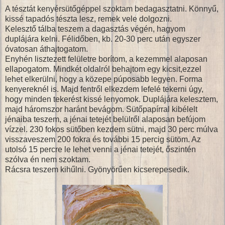
A tésztát kenyérsütőgéppel szoktam bedagasztatni. Könnyű,
kissé tapadós tészta lesz, remek vele dolgozni.
Kelesztő tálba teszem a dagasztás végén, hagyom
duplájára kelni. Félidőben, kb. 20-30 perc után egyszer
óvatosan áthajtogatom.
Enyhén lisztezett felületre borítom, a kezemmel alaposan
ellapogatom. Mindkét oldalról behajtom egy kicsit,ezzel
lehet elkerülni, hogy a közepe púposabb legyen. Forma
kenyereknél is. Majd fentről elkezdem lefelé tekerni úgy,
hogy minden tekerést kissé lenyomok. Duplájára kelesztem,
majd háromszor haránt bevágom. Sütőpapírral kibélelt
jénaiba teszem, a jénai tetejét belülről alaposan befújom
vízzel. 230 fokos sütőben kezdem sütni, majd 30 perc múlva
visszaveszem 200 fokra és további 15 percig sütöm. Az
utolsó 15 percre le lehet venni a jénai tetejét, őszintén
szólva én nem szoktam.
Rácsra teszem kihűlni. Gyönyörűen kicserepesedik.