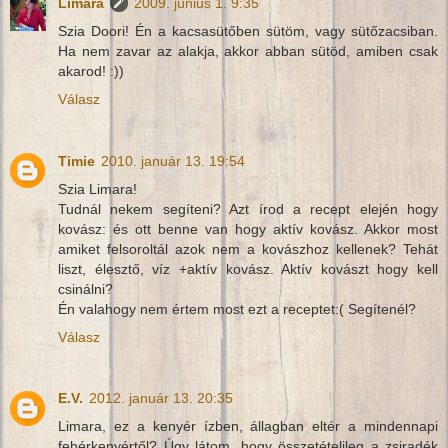
Limara
2009. június 1. 9:35
Szia Doori! Én a kacsasütőben sütöm, vagy sütőzacsiban.
Ha nem zavar az alakja, akkor abban sütöd, amiben csak
akarod! :))
Válasz
Timie
2010. január 13. 19:54
Szia Limara!
Tudnál nekem segíteni? Azt írod a recept elején hogy
kovász: és ott benne van hogy aktív kovász. Akkor most
amiket felsoroltál azok nem a kovászhoz kellenek? Tehát
liszt, élesztő, víz +aktív kovász. Aktív kovászt hogy kell
csinálni?
Én valahogy nem értem most ezt a receptet:( Segítenél?
Válasz
E.V.
2012. január 13. 20:35
Limara, ez a kenyér ízben, állagban eltér a mindennapi
fehérkenyértől? Úgy látom, hogy összetételileg a zsiradék