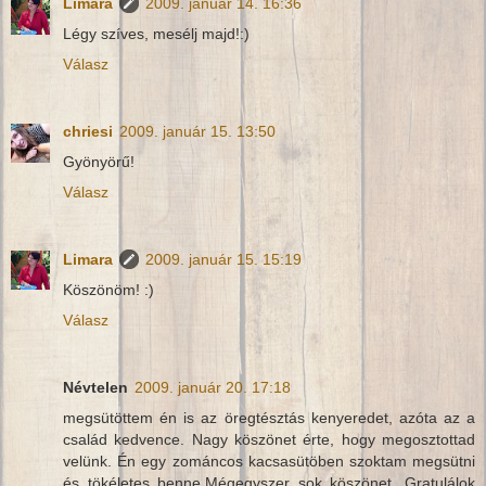
Limara
2009. január 14. 16:36
Légy szíves, mesélj majd!:)
Válasz
chriesi
2009. január 15. 13:50
Gyönyörű!
Válasz
Limara
2009. január 15. 15:19
Köszönöm! :)
Válasz
Névtelen
2009. január 20. 17:18
megsütöttem én is az öregtésztás kenyeredet, azóta az a
család kedvence. Nagy köszönet érte, hogy megosztottad
velünk. Én egy zománcos kacsasütöben szoktam megsütni
és tökéletes benne.Mégegyszer sok köszönet. Gratulálok