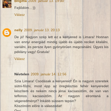
Brigitta
2009. január 13. 19:00
Fejlődöm...:))
Válasz
nelly
2009. január 13. 20:13
De jó! Nagyon szép lett ez a kenyered is Limara! Honnan
van ennyi energiád mindig újabb és újabb reciket kitalálni,
variálni, és persze ilyen gyönyörűen megcsinálni. Ügyes kis
péklány vagy! Gratula!
Válasz
Névtelen
2009. január 14. 12:56
Szia Limara! Csodásak a kenyereid! Én is nagyon szeretek
sütni-főzni, most épp az öregtésztás fehér kenyeredet
készítem és nekem nincs jénai kacsasütőm, de van van
teflonos kacsasütőm. Az nagyon elrontaná a
végeredményt? Inkább süssem tepsin?
Köszönöm előre is válaszodat!
Orsi