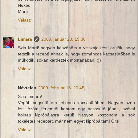
Neked.
Márti
Válasz
Limara
2009. január 20. 19:36
Szia Márti! nagyon köszönöm a visszajelzést! örülök, hogy
tetszik a recept! Annak is, hogy zománcos kacsasütőben is
működik, sokan kérdezték mostanában. :))
Válasz
Névtelen
2009. február 13. 20:45
Szia Limara!
Végül megsütöttem teflonos kacsasütőben. Nagyon szép
lett. Azóta férjemtől kaptam egy acsasütő jénait, szóval
holnap kipróbálásra kerül! Nagyon köszönöm a sok
tökéletes receptet, már nem egyet kipróbáltam! Orsi
Válasz