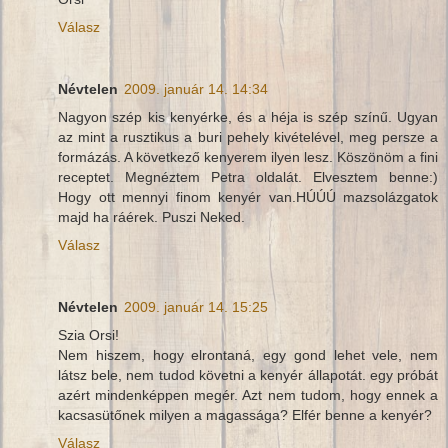
Válasz
Névtelen
2009. január 14. 14:34
Nagyon szép kis kenyérke, és a héja is szép színű. Ugyan
az mint a rusztikus a buri pehely kivételével, meg persze a
formázás. A következő kenyerem ilyen lesz. Köszönöm a fini
receptet. Megnéztem Petra oldalát. Elvesztem benne:)
Hogy ott mennyi finom kenyér van.HÚÚÚ mazsolázgatok
majd ha ráérek. Puszi Neked.
Válasz
Névtelen
2009. január 14. 15:25
Szia Orsi!
Nem hiszem, hogy elrontaná, egy gond lehet vele, nem
látsz bele, nem tudod követni a kenyér állapotát. egy próbát
azért mindenképpen megér. Azt nem tudom, hogy ennek a
kacsasütőnek milyen a magassága? Elfér benne a kenyér?
Válasz