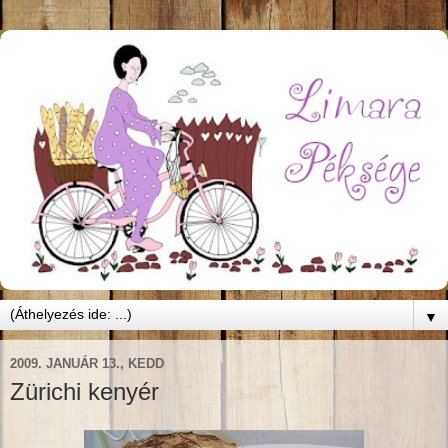
▼
2009. JANUÁR 13., KEDD
Zürichi kenyér