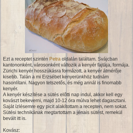
Ezt a receptet szintén
Petra
oldalán találtam. Svájcban
kantononként, városonként változik a kenyér fajtája, formája.
Zürichi kenyér hosszúkásra formázott, a kenyér átmérője
kisebb. Talán a mi Erzsébet kenyerünkhöz tudnám
hasonlítani. Nagyon tetszetős, és még annál is finomabb
kenyér.
A kenyér készítése a sütés előtti nap indul, akkor kell egy
kovászt bekeverni, majd 10-12 óra múlva lehet dagasztani.
Saját ízlésemre egy picit alakítottam a recepten, nem sokat.
Sütési technikának megtartottam a jénais sütést, remekül
bevált itt is.
Kovász: