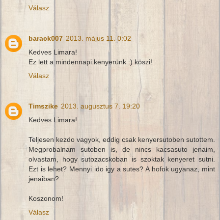
Válasz
barack007
2013. május 11. 0:02
Kedves Limara!
Ez lett a mindennapi kenyerünk :) köszi!
Válasz
Timszike
2013. augusztus 7. 19:20
Kedves Limara!
Teljesen kezdo vagyok, eddig csak kenyersutoben sutottem.
Megprobalnam sutoben is, de nincs kacsasuto jenaim,
olvastam, hogy sutozacskoban is szoktak kenyeret sutni.
Ezt is lehet? Mennyi ido igy a sutes? A hofok ugyanaz, mint
jenaiban?
Koszonom!
Válasz