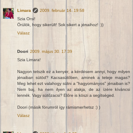
Limara
2009. február 14. 19:58
Szia Orsi!
Örülök, hogy sikerült! Sok sikert a jénaihoz! :))
Válasz
Doori
2009. május 30. 17:39
Szia Limara!
Nagyon tetszik ez a kenyér, a kérdésem annyi, hogy milyen
jénaiban sütöd? Kacsasütőben, aminek a teteje magas?
Meg lehet ezt valahogy sütni a "hagyományos" jénaiban is?
Nem baj, ha nem ilyen az alakja, de az ízére kíváncsi
lennék. Vagy sütőzacsi? Előre is köszi a segítséged.
Doori (másik fórumról így rámismerhetsz :) )
Válasz