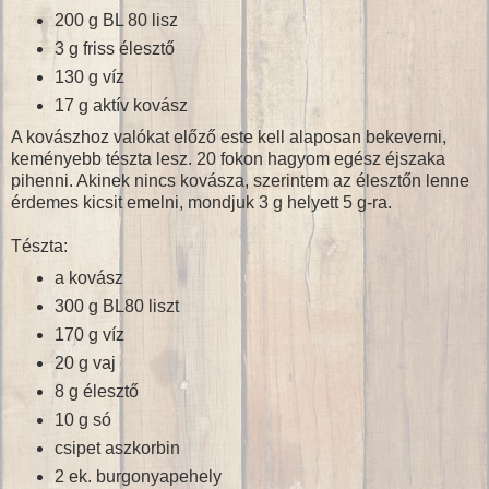
200 g BL 80 lisz
3 g friss élesztő
130 g víz
17 g aktív kovász
A kovászhoz valókat előző este kell alaposan bekeverni,
keményebb tészta lesz. 20 fokon hagyom egész éjszaka
pihenni. Akinek nincs kovásza, szerintem az élesztőn lenne
érdemes kicsit emelni, mondjuk 3 g helyett 5 g-ra.
Tészta:
a kovász
300 g BL80 liszt
170 g víz
20 g vaj
8 g élesztő
10 g só
csipet aszkorbin
2 ek. burgonyapehely