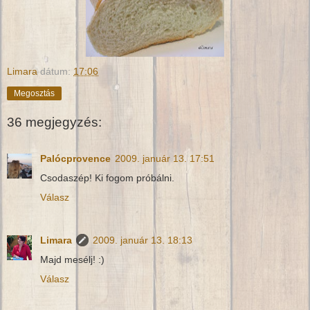
Limara
dátum:
17:06
Megosztás
36 megjegyzés:
Palócprovence
2009. január 13. 17:51
Csodaszép! Ki fogom próbálni.
Válasz
Limara
2009. január 13. 18:13
Majd mesélj! :)
Válasz