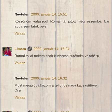
Névtelen
2009. január 14. 15:51
Köszönöm válaszod! Római tál jutott még eszembe, bár
abba sem látok bele!
Válasz
Limara
2009. január 14. 16:24
Római tállal nekem csak kudarcos sütéseim voltak! :((
Válasz
Névtelen
2009. január 14. 16:32
Most megpróbálkozom a teflonos nagy kacsasütővel!
Orsi
Válasz