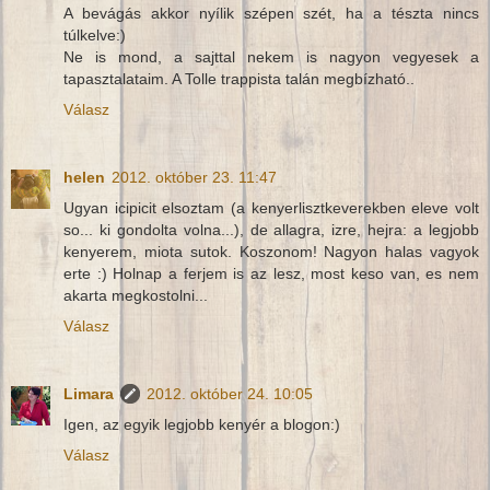
A bevágás akkor nyílik szépen szét, ha a tészta nincs
túlkelve:)
Ne is mond, a sajttal nekem is nagyon vegyesek a
tapasztalataim. A Tolle trappista talán megbízható..
Válasz
helen
2012. október 23. 11:47
Ugyan icipicit elsoztam (a kenyerlisztkeverekben eleve volt
so... ki gondolta volna...), de allagra, izre, hejra: a legjobb
kenyerem, miota sutok. Koszonom! Nagyon halas vagyok
erte :) Holnap a ferjem is az lesz, most keso van, es nem
akarta megkostolni...
Válasz
Limara
2012. október 24. 10:05
Igen, az egyik legjobb kenyér a blogon:)
Válasz