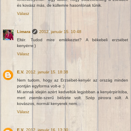
és kovász más, de küllemre hasonlónak tűnik.
Válasz
Limara
2012. január 15. 10:48
Eltér. Tudod mire emlékeztet? A békebeli erzsébet
kenyérre:)
Válasz
E.V.
2012. január 15. 18:38
Nem tudom, hogy az Erzsébet-kenyér az ország minden
pontján egyforma volt-e :)
Mi annak idején azért kedveltük legjobban a kenyérpirítóba,
mert zsemle-szerű bélzete volt. Szép pirosra sült. A
kovászos, normál kenyerek nem.
Válasz
E.V.
2012. január 16. 13:30