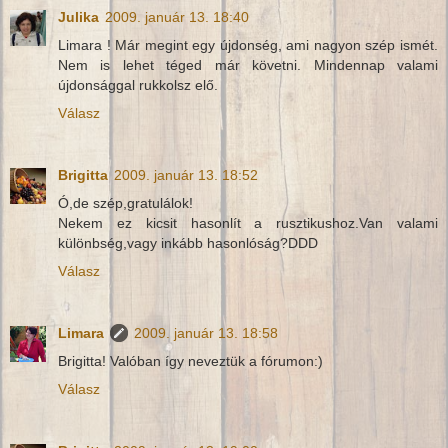
Julika
2009. január 13. 18:40
Limara ! Már megint egy újdonség, ami nagyon szép ismét.
Nem is lehet téged már követni. Mindennap valami
újdonsággal rukkolsz elő.
Válasz
Brigitta
2009. január 13. 18:52
Ó,de szép,gratulálok!
Nekem ez kicsit hasonlít a rusztikushoz.Van valami
különbség,vagy inkább hasonlóság?DDD
Válasz
Limara
2009. január 13. 18:58
Brigitta! Valóban így neveztük a fórumon:)
Válasz