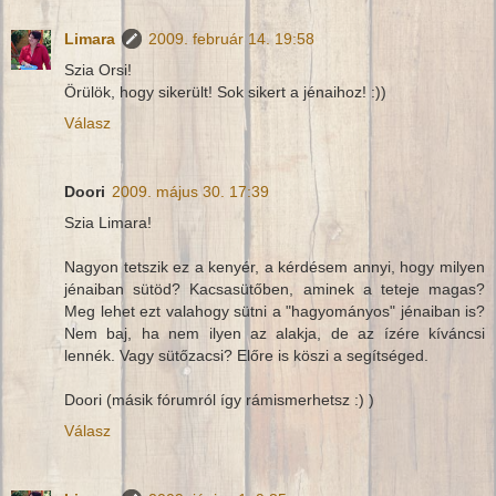
Limara
2009. február 14. 19:58
Szia Orsi!
Örülök, hogy sikerült! Sok sikert a jénaihoz! :))
Válasz
Doori
2009. május 30. 17:39
Szia Limara!
Nagyon tetszik ez a kenyér, a kérdésem annyi, hogy milyen
jénaiban sütöd? Kacsasütőben, aminek a teteje magas?
Meg lehet ezt valahogy sütni a "hagyományos" jénaiban is?
Nem baj, ha nem ilyen az alakja, de az ízére kíváncsi
lennék. Vagy sütőzacsi? Előre is köszi a segítséged.
Doori (másik fórumról így rámismerhetsz :) )
Válasz