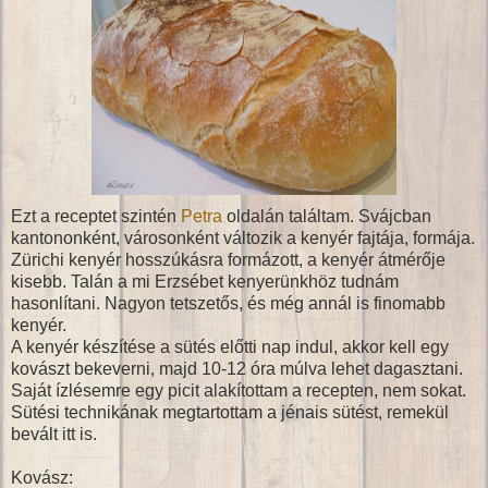
Ezt a receptet szintén
Petra
oldalán találtam. Svájcban
kantononként, városonként változik a kenyér fajtája, formája.
Zürichi kenyér hosszúkásra formázott, a kenyér átmérője
kisebb. Talán a mi Erzsébet kenyerünkhöz tudnám
hasonlítani. Nagyon tetszetős, és még annál is finomabb
kenyér.
A kenyér készítése a sütés előtti nap indul, akkor kell egy
kovászt bekeverni, majd 10-12 óra múlva lehet dagasztani.
Saját ízlésemre egy picit alakítottam a recepten, nem sokat.
Sütési technikának megtartottam a jénais sütést, remekül
bevált itt is.
Kovász: