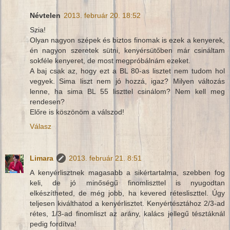
Névtelen
2013. február 20. 18:52
Szia!
Olyan nagyon szépek és biztos finomak is ezek a kenyerek,
én nagyon szeretek sütni, kenyérsütőben már csináltam
sokféle kenyeret, de most megpróbálnám ezeket.
A baj csak az, hogy ezt a BL 80-as lisztet nem tudom hol
vegyek. Sima liszt nem jó hozzá, igaz? Milyen változás
lenne, ha sima BL 55 liszttel csinálom? Nem kell meg
rendesen?
Előre is köszönöm a válszod!
Válasz
Limara
2013. február 21. 8:51
A kenyérlisztnek magasabb a sikértartalma, szebben fog
keli, de jó minőségű finomliszttel is nyugodtan
elkészítheted, de még jobb, ha kevered rétesliszttel. Úgy
teljesen kiválthatod a kenyérlisztet. Kenyértésztához 2/3-ad
rétes, 1/3-ad finomliszt az arány, kalács jellegű tésztáknál
pedig fordítva!