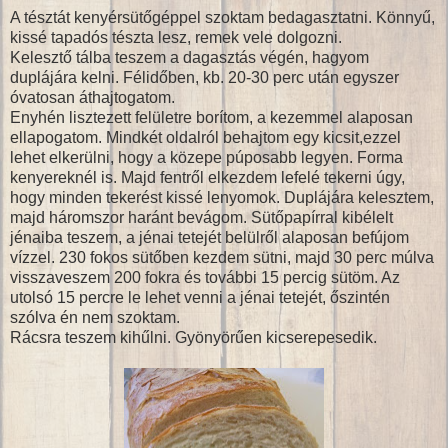
A tésztát kenyérsütőgéppel szoktam bedagasztatni. Könnyű,
kissé tapadós tészta lesz, remek vele dolgozni.
Kelesztő tálba teszem a dagasztás végén, hagyom
duplájára kelni. Félidőben, kb. 20-30 perc után egyszer
óvatosan áthajtogatom.
Enyhén lisztezett felületre borítom, a kezemmel alaposan
ellapogatom. Mindkét oldalról behajtom egy kicsit,ezzel
lehet elkerülni, hogy a közepe púposabb legyen. Forma
kenyereknél is. Majd fentről elkezdem lefelé tekerni úgy,
hogy minden tekerést kissé lenyomok. Duplájára kelesztem,
majd háromszor haránt bevágom. Sütőpapírral kibélelt
jénaiba teszem, a jénai tetejét belülről alaposan befújom
vízzel. 230 fokos sütőben kezdem sütni, majd 30 perc múlva
visszaveszem 200 fokra és további 15 percig sütöm. Az
utolsó 15 percre le lehet venni a jénai tetejét, őszintén
szólva én nem szoktam.
Rácsra teszem kihűlni. Gyönyörűen kicserepesedik.