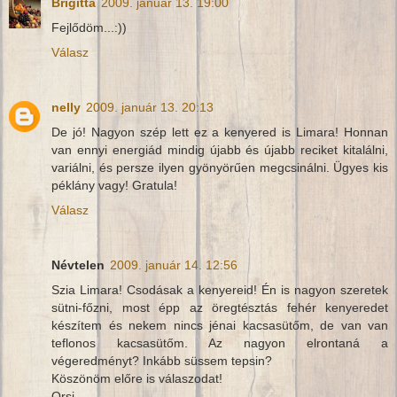
Brigitta
2009. január 13. 19:00
Fejlődöm...:))
Válasz
nelly
2009. január 13. 20:13
De jó! Nagyon szép lett ez a kenyered is Limara! Honnan
van ennyi energiád mindig újabb és újabb reciket kitalálni,
variálni, és persze ilyen gyönyörűen megcsinálni. Ügyes kis
péklány vagy! Gratula!
Válasz
Névtelen
2009. január 14. 12:56
Szia Limara! Csodásak a kenyereid! Én is nagyon szeretek
sütni-főzni, most épp az öregtésztás fehér kenyeredet
készítem és nekem nincs jénai kacsasütőm, de van van
teflonos kacsasütőm. Az nagyon elrontaná a
végeredményt? Inkább süssem tepsin?
Köszönöm előre is válaszodat!
Orsi