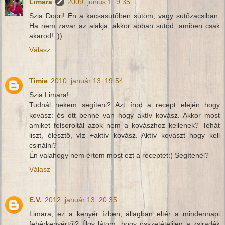
Limara
2009. június 1. 9:35
Szia Doori! Én a kacsasütőben sütöm, vagy sütőzacsiban.
Ha nem zavar az alakja, akkor abban sütöd, amiben csak
akarod! :))
Válasz
Timie
2010. január 13. 19:54
Szia Limara!
Tudnál nekem segíteni? Azt írod a recept elején hogy
kovász: és ott benne van hogy aktív kovász. Akkor most
amiket felsoroltál azok nem a kovászhoz kellenek? Tehát
liszt, élesztő, víz +aktív kovász. Aktív kovászt hogy kell
csinálni?
Én valahogy nem értem most ezt a receptet:( Segítenél?
Válasz
E.V.
2012. január 13. 20:35
Limara, ez a kenyér ízben, állagban eltér a mindennapi
fehérkenyértől? Úgy látom, hogy összetételileg a zsiradék