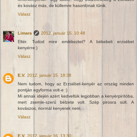
és kovász más, de küllemre hasonlónak tűnik.
Válasz
Limara
2012. január 15. 10:48
Eltér. Tudod mire emlékeztet? A békebeli erzsébet
kenyérre:)
Válasz
E.V.
2012. január 15. 18:38
Nem tudom, hogy az Erzsébet-kenyér az ország minden
pontján egyforma volt-e :)
Mi annak idején azért kedveltük legjobban a kenyérpirítóba,
mert zsemle-szerű bélzete volt. Szép pirosra sült. A
kovászos, normál kenyerek nem.
Válasz
E.V.
2012. január 16. 13:30