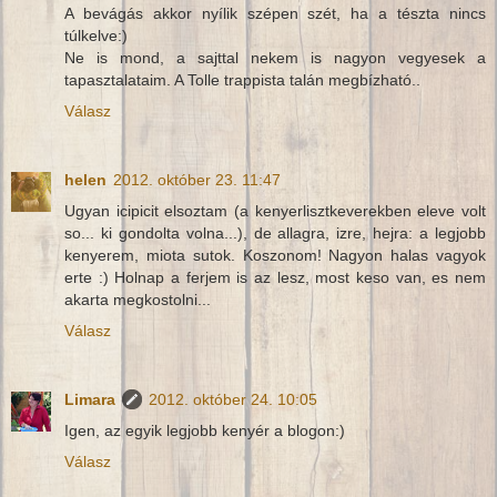
A bevágás akkor nyílik szépen szét, ha a tészta nincs
túlkelve:)
Ne is mond, a sajttal nekem is nagyon vegyesek a
tapasztalataim. A Tolle trappista talán megbízható..
Válasz
helen
2012. október 23. 11:47
Ugyan icipicit elsoztam (a kenyerlisztkeverekben eleve volt
so... ki gondolta volna...), de allagra, izre, hejra: a legjobb
kenyerem, miota sutok. Koszonom! Nagyon halas vagyok
erte :) Holnap a ferjem is az lesz, most keso van, es nem
akarta megkostolni...
Válasz
Limara
2012. október 24. 10:05
Igen, az egyik legjobb kenyér a blogon:)
Válasz