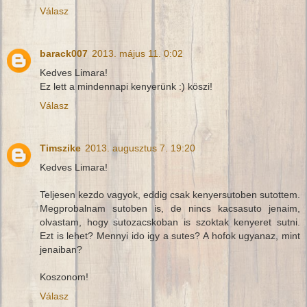
Válasz
barack007
2013. május 11. 0:02
Kedves Limara!
Ez lett a mindennapi kenyerünk :) köszi!
Válasz
Timszike
2013. augusztus 7. 19:20
Kedves Limara!
Teljesen kezdo vagyok, eddig csak kenyersutoben sutottem.
Megprobalnam sutoben is, de nincs kacsasuto jenaim,
olvastam, hogy sutozacskoban is szoktak kenyeret sutni.
Ezt is lehet? Mennyi ido igy a sutes? A hofok ugyanaz, mint
jenaiban?
Koszonom!
Válasz