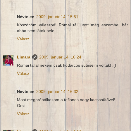
Névtelen
2009. január 14. 15:51
Köszönöm válaszod! Római tál jutott még eszembe, bár
abba sem látok bele!
Válasz
Limara
2009. január 14. 16:24
Római tállal nekem csak kudarcos sütéseim voltak! :((
Válasz
Névtelen
2009. január 14. 16:32
Most megpróbálkozom a teflonos nagy kacsasütővel!
Orsi
Válasz