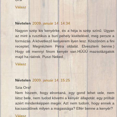
Válasz
Névtelen
2009. január 14. 14:34
Nagyon szép kis kenyérke, és a héja is szép színű. Ugyan
az mint a rusztikus a buri pehely kivételével, meg persze a
formázás. A következő kenyerem ilyen lesz. Köszönöm a fini
receptet. Megnéztem Petra oldalát. Elvesztem benne:)
Hogy ott mennyi finom kenyér van.HÚÚÚ mazsolázgatok
majd ha ráérek. Puszi Neked.
Válasz
Névtelen
2009. január 14. 15:25
Szia Orsi!
Nem hiszem, hogy elrontaná, egy gond lehet vele, nem
látsz bele, nem tudod követni a kenyér állapotát. egy próbát
azért mindenképpen megér. Azt nem tudom, hogy ennek a
kacsasütőnek milyen a magassága? Elfér benne a kenyér?
Válasz