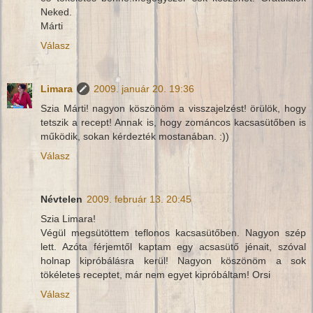
Neked.
Márti
Válasz
Limara
2009. január 20. 19:36
Szia Márti! nagyon köszönöm a visszajelzést! örülök, hogy
tetszik a recept! Annak is, hogy zománcos kacsasütőben is
működik, sokan kérdezték mostanában. :))
Válasz
Névtelen
2009. február 13. 20:45
Szia Limara!
Végül megsütöttem teflonos kacsasütőben. Nagyon szép
lett. Azóta férjemtől kaptam egy acsasütő jénait, szóval
holnap kipróbálásra kerül! Nagyon köszönöm a sok
tökéletes receptet, már nem egyet kipróbáltam! Orsi
Válasz