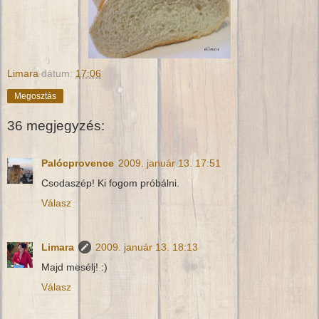
Limara
dátum:
17:06
Megosztás
36 megjegyzés:
Palócprovence
2009. január 13. 17:51
Csodaszép! Ki fogom próbálni.
Válasz
Limara
2009. január 13. 18:13
Majd mesélj! :)
Válasz