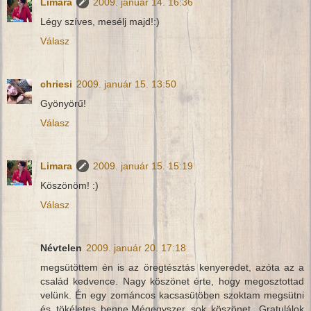
Limara
2009. január 14. 16:36
Légy szíves, mesélj majd!:)
Válasz
chriesi
2009. január 15. 13:50
Gyönyörű!
Válasz
Limara
2009. január 15. 15:19
Köszönöm! :)
Válasz
Névtelen
2009. január 20. 17:18
megsütöttem én is az öregtésztás kenyeredet, azóta az a
család kedvence. Nagy köszönet érte, hogy megosztottad
velünk. Én egy zománcos kacsasütöben szoktam megsütni
és tökéletes benne.Mégegyszer sok köszönet. Gratulálok