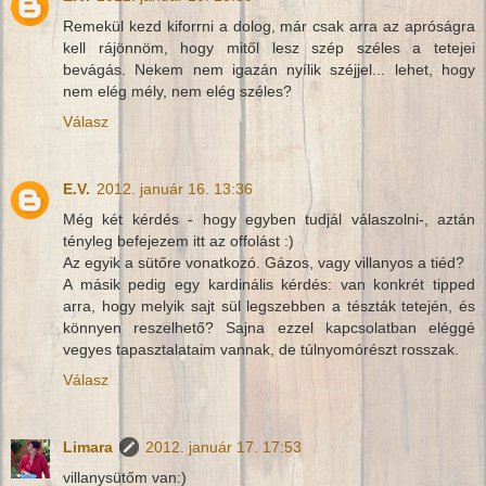
Remekül kezd kiforrni a dolog, már csak arra az apróságra
kell rájönnöm, hogy mitől lesz szép széles a tetejei
bevágás. Nekem nem igazán nyílik széjjel... lehet, hogy
nem elég mély, nem elég széles?
Válasz
E.V.
2012. január 16. 13:36
Még két kérdés - hogy egyben tudjál válaszolni-, aztán
tényleg befejezem itt az offolást :)
Az egyik a sütőre vonatkozó. Gázos, vagy villanyos a tiéd?
A másik pedig egy kardinális kérdés: van konkrét tipped
arra, hogy melyik sajt sül legszebben a tészták tetején, és
könnyen reszelhető? Sajna ezzel kapcsolatban eléggé
vegyes tapasztalataim vannak, de túlnyomórészt rosszak.
Válasz
Limara
2012. január 17. 17:53
villanysütőm van:)