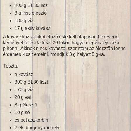
200 g BL 80 lisz
3 g friss élesztő
130 g víz
17 g aktív kovász
A kovászhoz valókat előző este kell alaposan bekeverni,
keményebb tészta lesz. 20 fokon hagyom egész éjszaka
pihenni. Akinek nincs kovásza, szerintem az élesztőn lenne
érdemes kicsit emelni, mondjuk 3 g helyett 5 g-ra.
Tészta:
a kovász
300 g BL80 liszt
170 g víz
20 g vaj
8 g élesztő
10 g só
csipet aszkorbin
2 ek. burgonyapehely