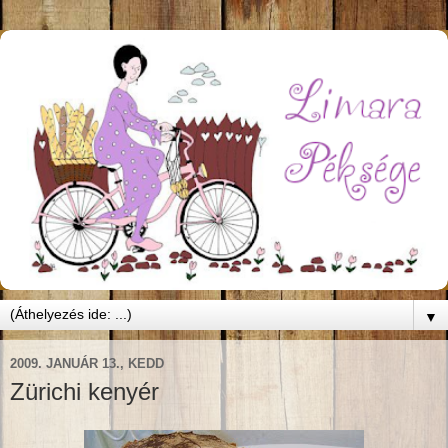
▼
2009. JANUÁR 13., KEDD
Zürichi kenyér