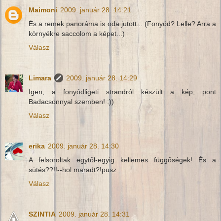
Maimoni
2009. január 28. 14:21
És a remek panoráma is oda jutott... (Fonyód? Lelle? Arra a
környékre saccolom a képet...)
Válasz
Limara
2009. január 28. 14:29
Igen, a fonyódligeti strandról készült a kép, pont
Badacsonnyal szemben! :))
Válasz
erika
2009. január 28. 14:30
A felsoroltak egytől-egyig kellemes függőségek! És a
sütés??!!--hol maradt?!pusz
Válasz
SZINTIA
2009. január 28. 14:31