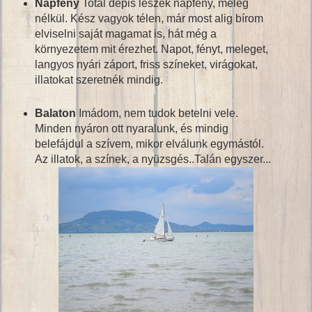
Napfény
Totál depis leszek napfény, meleg
nélkül. Kész vagyok télen, már most alig bírom
elviselni saját magamat is, hát még a
környezetem mit érezhet. Napot, fényt, meleget,
langyos nyári záport, friss színeket, virágokat,
illatokat szeretnék mindig.
Balaton
Imádom, nem tudok betelni vele.
Minden nyáron ott nyaralunk, és mindig
belefájdul a szívem, mikor elválunk egymástól.
Az illatok, a színek, a nyüzsgés..Talán egyszer...