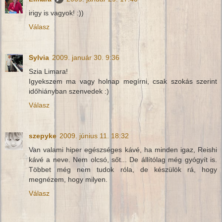
irigy is vagyok! :))
Válasz
Sylvia
2009. január 30. 9:36
Szia Limara!
Igyekszem ma vagy holnap megírni, csak szokás szerint
időhiányban szenvedek :)
Válasz
szepyke
2009. június 11. 18:32
Van valami hiper egészséges kávé, ha minden igaz, Reishi
kávé a neve. Nem olcsó, sőt... De állítólag még gyógyít is.
Többet még nem tudok róla, de készülök rá, hogy
megnézem, hogy milyen.
Válasz