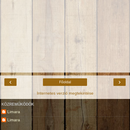
‹
›
Főoldal
Internetes verzió megtekintése
KÖZREMŰKÖDŐK
Limara
Limara