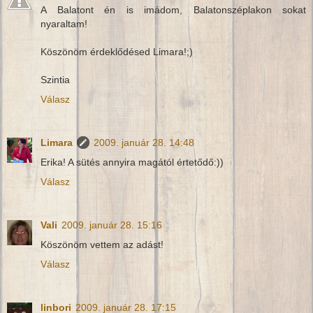
A Balatont én is imádom, Balatonszéplakon sokat
nyaraltam!
Köszönöm érdeklődésed Limara!;)
Szintia
Válasz
Limara
2009. január 28. 14:48
Erika! A sütés annyira magától értetődő:))
Válasz
Vali
2009. január 28. 15:16
Köszönöm vettem az adást!
Válasz
linbori
2009. január 28. 17:15