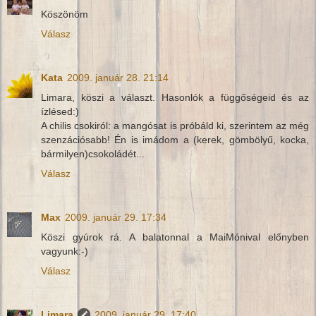
Köszönöm
Válasz
Kata
2009. január 28. 21:14
Limara, köszi a választ. Hasonlók a függőségeid és az
ízlésed:)
A chilis csokiról: a mangósat is próbáld ki, szerintem az még
szenzációsabb! Én is imádom a (kerek, gömbölyű, kocka,
bármilyen)csokoládét...
Válasz
Max
2009. január 29. 17:34
Köszi gyúrok rá. A balatonnal a MaiMónival előnyben
vagyunk:-)
Válasz
Limara
2009. január 29. 17:40