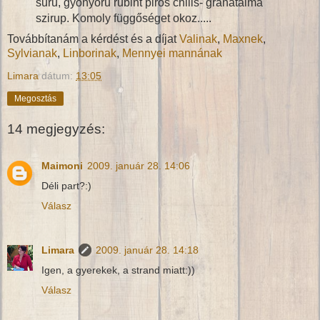
sűrű, gyönyörű rubint piros chilis- gránátalma
szirup. Komoly függőséget okoz.....
Továbbítanám a kérdést és a díjat
Valinak
,
Maxnek
,
Sylvianak
,
Linborinak
,
Mennyei mannának
Limara
dátum:
13:05
Megosztás
14 megjegyzés:
Maimoni
2009. január 28. 14:06
Déli part?:)
Válasz
Limara
2009. január 28. 14:18
Igen, a gyerekek, a strand miatt:))
Válasz