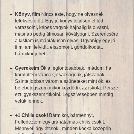
Könyv, film
Nincs este, hogy ne olvasnék
lefekvés előtt. Egy jó könyv teljesen el tud
varázsolni, képes vagyok hajnalig is olvasni,
másnap pedig álmosan kóvályogni. Szerencsére
a kisfiam is mániákusan olvas. Ugyanígy egy jó
film, ami felvidít, elszomorít, gondolkodtat,
bármikor jöhet.
Gyerekeim Ő
k a legfontosabbak. Imádom, ha
körülöttem vannak, csacsognak, játszanak.
Szinte jobban várom a szüneteket mint ők, és
belebetegszem mikor kezdődik az iskola. Persze
ezt igyekszem titkolni. Legszívesebben mindig
velük lennék.
+1 Chilis csoki
Bármikor, bármennyi.
Felfedeztem egy gránátalmás-chilis csokit.
Mennyei lágy étcsoki, minden kocka közepén