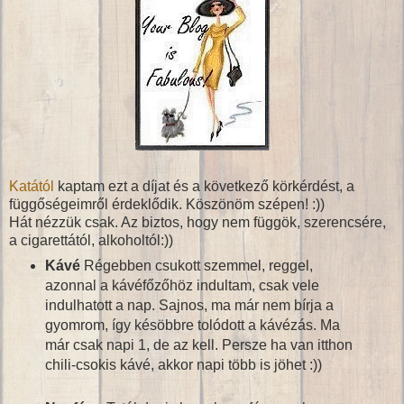
Katától
kaptam ezt a díjat és a következő körkérdést, a
függőségeimről érdeklődik. Köszönöm szépen! :))
Hát nézzük csak. Az biztos, hogy nem függök, szerencsére,
a cigarettától, alkoholtól:))
Kávé
Régebben csukott szemmel, reggel,
azonnal a kávéfőzőhöz indultam, csak vele
indulhatott a nap. Sajnos, ma már nem bírja a
gyomrom, így késöbbre tolódott a kávézás. Ma
már csak napi 1, de az kell. Persze ha van itthon
chili-csokis kávé, akkor napi több is jöhet :))