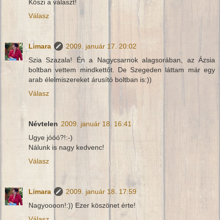
Köszi a választ!
Válasz
Limara
2009. január 17. 20:02
Szia Szazala! Én a Nagycsarnok alagsorában, az Ázsia
boltban vettem mindkettőt. De Szegeden láttam már egy
arab élelmiszereket árusító boltban is:))
Válasz
Névtelen
2009. január 18. 16:41
Ugye jóóó?!:-)
Nálunk is nagy kedvenc!
Válasz
Limara
2009. január 18. 17:59
Nagyoooon!:)) Ezer köszönet érte!
Válasz