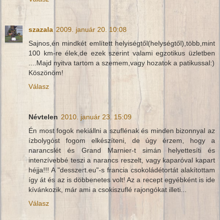
szazala
2009. január 20. 10:08
Sajnos,én mindkét említett helyiségtől(helységtől),több,mint
100 km-re élek,de ezek szerint valami egzotikus üzletben
....Majd nyitva tartom a szemem,vagy hozatok a patikussal:)
Köszönöm!
Válasz
Névtelen
2010. január 23. 15:09
Én most fogok nekiállni a szuflénak és minden bizonnyal az
ízbolygóst fogom elkészíteni, de úgy érzem, hogy a
narancslét és Grand Marnier-t simán helyettesíti és
intenzívebbé teszi a narancs reszelt, vagy kaparóval kapart
héjja!!! A "desszert.eu"-s francia csokoládétortát alakítottam
így át és az is döbbenetes volt! Az a recept egyébként is ide
kívánkozik, már ami a csokiszuflé rajongókat illeti...
Válasz