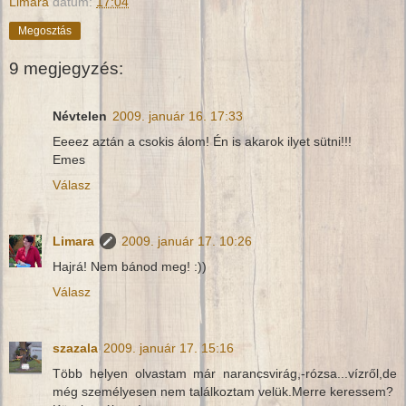
Limara
dátum:
17:04
Megosztás
9 megjegyzés:
Névtelen
2009. január 16. 17:33
Eeeez aztán a csokis álom! Én is akarok ilyet sütni!!!
Emes
Válasz
Limara
2009. január 17. 10:26
Hajrá! Nem bánod meg! :))
Válasz
szazala
2009. január 17. 15:16
Több helyen olvastam már narancsvirág,-rózsa...vízről,de
még személyesen nem találkoztam velük.Merre keressem?