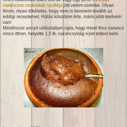
narancsos csokoládé szufléja
jött velem szembe. Olyan
finom, olyan tökéletes, hogy nem is keresem tovább az
eddigi receptemet. Hálás köszönet érte, máris jobb kedvem
van!
Mindössze annyit változtattam rajta, hogy mivel friss narancs
nincs itthon, helyette 1,5 tk. narancsvirág vizet tettem bele.