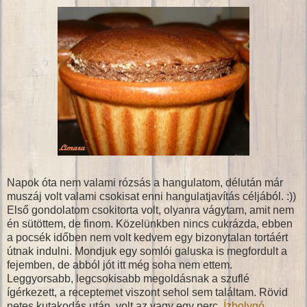
Napok óta nem valami rózsás a hangulatom, délután már
muszáj volt valami csokisat enni hangulatjavítás céljából. :))
Első gondolatom csokitorta volt, olyanra vágytam, amit nem
én sütöttem, de finom. Közelünkben nincs cukrázda, ebben
a pocsék időben nem volt kedvem egy bizonytalan tortáért
útnak indulni. Mondjuk egy somlói galuska is megfordult a
fejemben, de abból jót itt még soha nem ettem.
Leggyorsabb, legcsokisabb megoldásnak a szuflé
ígérkezett, a receptemet viszont sehol sem találtam. Rövid
netes kutakodás után, volt az vagy egy perc,
Ízbolygó