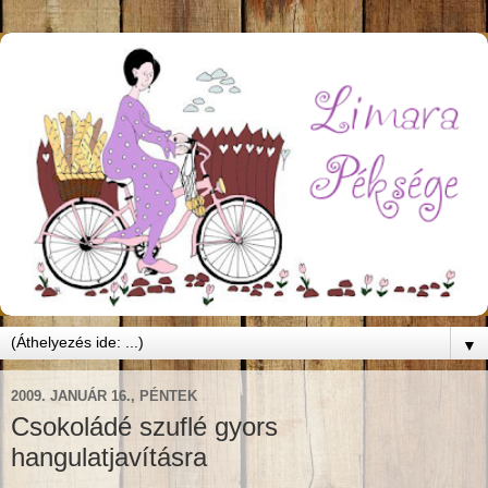
▼
2009. JANUÁR 16., PÉNTEK
Csokoládé szuflé gyors
hangulatjavításra