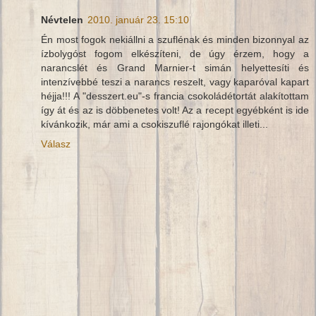
Névtelen
2010. január 23. 15:10
Én most fogok nekiállni a szuflénak és minden bizonnyal az
ízbolygóst fogom elkészíteni, de úgy érzem, hogy a
narancslét és Grand Marnier-t simán helyettesíti és
intenzívebbé teszi a narancs reszelt, vagy kaparóval kapart
héjja!!! A "desszert.eu"-s francia csokoládétortát alakítottam
így át és az is döbbenetes volt! Az a recept egyébként is ide
kívánkozik, már ami a csokiszuflé rajongókat illeti...
Válasz