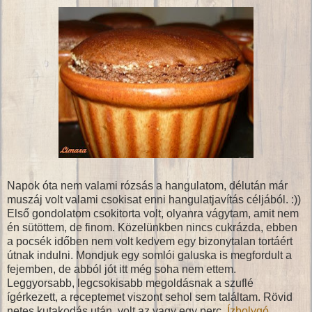
Napok óta nem valami rózsás a hangulatom, délután már
muszáj volt valami csokisat enni hangulatjavítás céljából. :))
Első gondolatom csokitorta volt, olyanra vágytam, amit nem
én sütöttem, de finom. Közelünkben nincs cukrázda, ebben
a pocsék időben nem volt kedvem egy bizonytalan tortáért
útnak indulni. Mondjuk egy somlói galuska is megfordult a
fejemben, de abból jót itt még soha nem ettem.
Leggyorsabb, legcsokisabb megoldásnak a szuflé
ígérkezett, a receptemet viszont sehol sem találtam. Rövid
netes kutakodás után, volt az vagy egy perc,
Ízbolygó