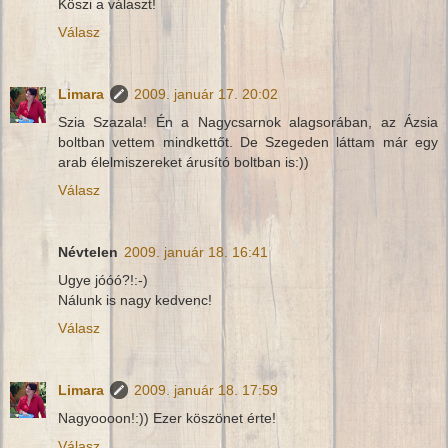
Köszi a választ!
Válasz
Limara
2009. január 17. 20:02
Szia Szazala! Én a Nagycsarnok alagsorában, az Ázsia
boltban vettem mindkettőt. De Szegeden láttam már egy
arab élelmiszereket árusító boltban is:))
Válasz
Névtelen
2009. január 18. 16:41
Ugye jóóó?!:-)
Nálunk is nagy kedvenc!
Válasz
Limara
2009. január 18. 17:59
Nagyoooon!:)) Ezer köszönet érte!
Válasz