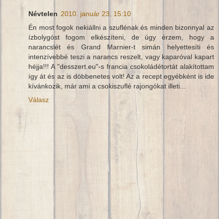
Névtelen
2010. január 23. 15:10
Én most fogok nekiállni a szuflénak és minden bizonnyal az
ízbolygóst fogom elkészíteni, de úgy érzem, hogy a
narancslét és Grand Marnier-t simán helyettesíti és
intenzívebbé teszi a narancs reszelt, vagy kaparóval kapart
héjja!!! A "desszert.eu"-s francia csokoládétortát alakítottam
így át és az is döbbenetes volt! Az a recept egyébként is ide
kívánkozik, már ami a csokiszuflé rajongókat illeti...
Válasz