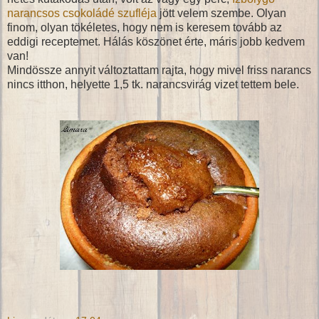
narancsos csokoládé szufléja
jött velem szembe. Olyan
finom, olyan tökéletes, hogy nem is keresem tovább az
eddigi receptemet. Hálás köszönet érte, máris jobb kedvem
van!
Mindössze annyit változtattam rajta, hogy mivel friss narancs
nincs itthon, helyette 1,5 tk. narancsvirág vizet tettem bele.