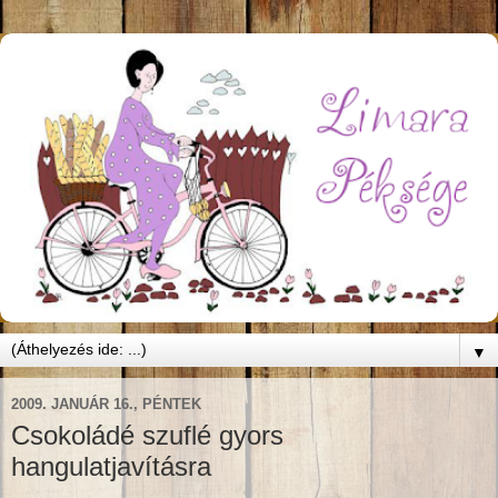
▼
2009. JANUÁR 16., PÉNTEK
Csokoládé szuflé gyors
hangulatjavításra