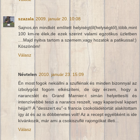
szazala
2009. január 20. 10:08
Sajnos,én mindkét említett helyiségtől(helységtől),több,mint
100 km-re élek,de ezek szerint valami egzotikus üzletben
....Majd nyitva tartom a szemem,vagy hozatok a patikussal:)
Köszönöm!
Válasz
Névtelen
2010. január 23. 15:09
Én most fogok nekiállni a szuflénak és minden bizonnyal az
ízbolygóst fogom elkészíteni, de úgy érzem, hogy a
narancslét és Grand Marnier-t simán helyettesíti és
intenzívebbé teszi a narancs reszelt, vagy kaparóval kapart
héjja!!! A "desszert.eu"-s francia csokoládétortát alakítottam
így át és az is döbbenetes volt! Az a recept egyébként is ide
kívánkozik, már ami a csokiszuflé rajongókat illeti...
Válasz