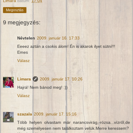
Limara
dátum:
17:04
Megosztás
9 megjegyzés:
Névtelen
2009. január 16. 17:33
Eeeez aztán a csokis álom! Én is akarok ilyet sütni!!!
Emes
Válasz
Limara
2009. január 17. 10:26
Hajrá! Nem bánod meg! :))
Válasz
szazala
2009. január 17. 15:16
Több helyen olvastam már narancsvirág,-rózsa...vízről,de
még személyesen nem találkoztam velük.Merre keressem?