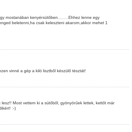
ogy mostanában kenyérsütőben.........Ehhez lenne egy
enged beletenni,ha csak keleszteni akarom,akkor mehet 1
en vinné a gép a kiló lisztből készülő tésztát!
lesz!! Most vettem ki a sütőből, gyönyörűek lettek, kettőt már
kért! :-)