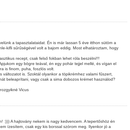
lünk a tapasztalataidat. Én is már lassan 5 éve itthon sütöm a
le-kifli sűrűségével volt a bajom eddig. Most elhatároztam, hogy
sztikus recept, csak felső fokban lehet róla beszélni!!!
Apjukom egy bögre teával, én egy pohár tejjel mellé, és vígan el
 is finom, puha, foszlós volt.
 változatot is. Szoktál olyankor a töpikrémhez valami fűszert,
ymát beleaprítani, vagy csak a sima dobozos krémet használod?
Drozgyikné Vicus
 :))) A hajtovány nekem is nagy kedvencem. A tepertőshöz én
 nem ízesítem, csak egy kis borssal szórom meg. Ilyenkor jó a