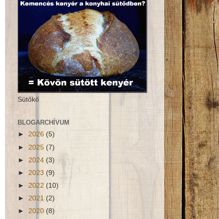
Sütőkő
BLOGARCHÍVUM
►
2026
(5)
►
2025
(7)
►
2024
(3)
►
2023
(9)
►
2022
(10)
►
2021
(2)
►
2020
(8)