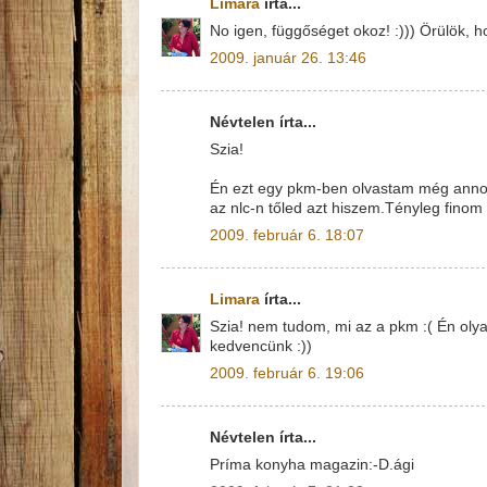
Limara
írta...
No igen, függőséget okoz! :))) Örülök, ho
2009. január 26. 13:46
Névtelen írta...
Szia!
Én ezt egy pkm-ben olvastam még anno{
az nlc-n tőled azt hiszem.Tényleg finom
2009. február 6. 18:07
Limara
írta...
Szia! nem tudom, mi az a pkm :( Én olya
kedvencünk :))
2009. február 6. 19:06
Névtelen írta...
Príma konyha magazin:-D.ági