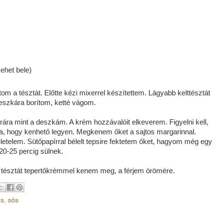
mehet bele)
 a tésztát. Előtte kézi mixerrel készítettem. Lágyabb kelttésztát
deszkára borítom, ketté vágom.
rára mint a deszkám. A krém hozzávalóit elkeverem. Figyelni kell,
ira, hogy kenhető legyen. Megkenem őket a sajtos margarinnal.
eletelem. Sütőpapírral bélelt tepsire fektetem őket, hagyom még egy
 20-25 percig sülnek.
k tésztát tepertőkrémmel kenem meg, a férjem örömére.
os
,
sós