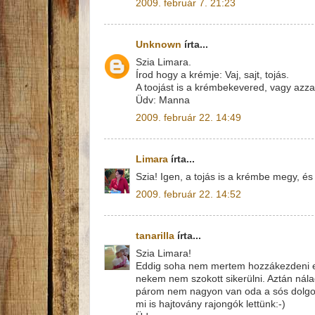
2009. február 7. 21:23
Unknown
írta...
Szia Limara.
Írod hogy a krémje: Vaj, sajt, tojás.
A toojást is a krémbekevered, vagy azza
Üdv: Manna
2009. február 22. 14:49
Limara
írta...
Szia! Igen, a tojás is a krémbe megy, és
2009. február 22. 14:52
tanarilla
írta...
Szia Limara!
Eddig soha nem mertem hozzákezdeni ehh
nekem nem szokott sikerülni. Aztán nál
párom nem nagyon van oda a sós dolgoké
mi is hajtovány rajongók lettünk:-)