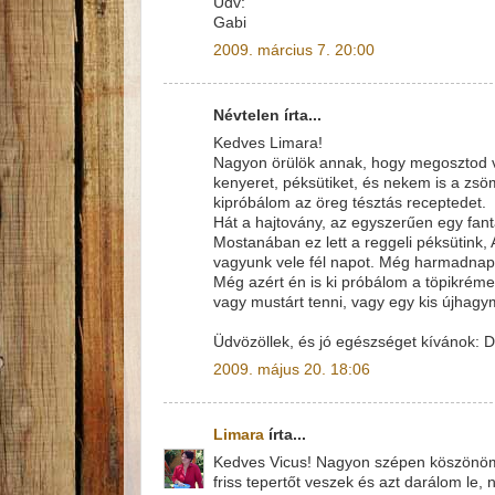
Üdv:
Gabi
2009. március 7. 20:00
Névtelen írta...
Kedves Limara!
Nagyon örülök annak, hogy megosztod ve
kenyeret, péksütiket, és nekem is a zsöm
kipróbálom az öreg tésztás receptedet.
Hát a hajtovány, az egyszerűen egy fanta
Mostanában ez lett a reggeli péksütink, 
vagyunk vele fél napot. Még harmadnapra
Még azért én is ki próbálom a töpikrémes
vagy mustárt tenni, vagy egy kis újhag
Üdvözöllek, és jó egészséget kívánok: 
2009. május 20. 18:06
Limara
írta...
Kedves Vicus! Nagyon szépen köszönöm!
friss tepertőt veszek és azt darálom le,