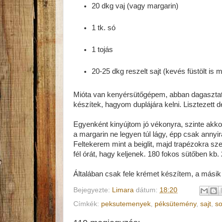
20 dkg vaj (vagy margarin)
1 tk. só
1 tojás
20-25 dkg reszelt sajt (kevés füstölt is 
Mióta van kenyérsütőgépem, abban dagasztatom
készítek, hagyom duplájára kelni. Lisztezett 
Egyenként kinyújtom jó vékonyra, szinte akko
a margarin ne legyen túl lágy, épp csak anny
Feltekerem mint a beiglit, majd trapézokra sz
fél órát, hagy keljenek. 180 fokos sütőben kb.
Általában csak fele krémet készítem, a mási
Bejegyezte:
Limara
dátum:
18:20
Címkék:
peksutemenyek
,
péksütemény
,
sajt
,
s