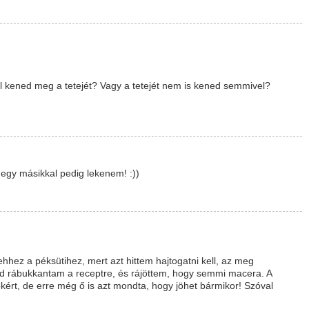
l kened meg a tetejét? Vagy a tetejét nem is kened semmivel?
 egy másikkal pedig lekenem! :))
ez a péksütihez, mert azt hittem hajtogatni kell, az meg
ad rábukkantam a receptre, és rájöttem, hogy semmi macera. A
rt, de erre még ő is azt mondta, hogy jöhet bármikor! Szóval