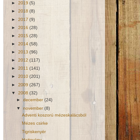
►
2019
(5)
►
2018
(8)
►
2017
(9)
►
2016
(28)
►
2015
(28)
►
2014
(58)
►
2013
(96)
►
2012
(117)
►
2011
(141)
►
2010
(201)
►
2009
(267)
▼
2008
(32)
►
december
(24)
▼
november
(8)
Adventi koszorú mézeskalácsból
Mézes csirke
Tigriskenyér
Hajtovány