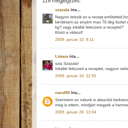
119 megjegyzés:
szazala
írta...
Nagyon tetszik ez a recept,említetted,h
kérdésem:az enyém max 70 dkg lisztet 
kg?,vagy inkább felezzem a receptet?
Köszi a választ!
2009. január 10. 8:11
Limara
írta...
szia Szazala!
Inkább felezzed a receptet, nagyon nehez
2009. január 10. 12:55
nand09
írta...
Szerintem ez nálunk is abszolút kedvenc 
meg is ettem, mindjárt megyek a harmadi
2009. január 26. 13:04