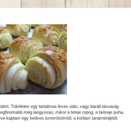
iért. Tökéletes egy tartalmas leves után, vagy baráti társaság
egfinomabb még langyosan, mikor a teteje ropog, a belseje puha,
éve kaptam egy kedves ismerősömtől, a kisfiam tanárnénijétől.