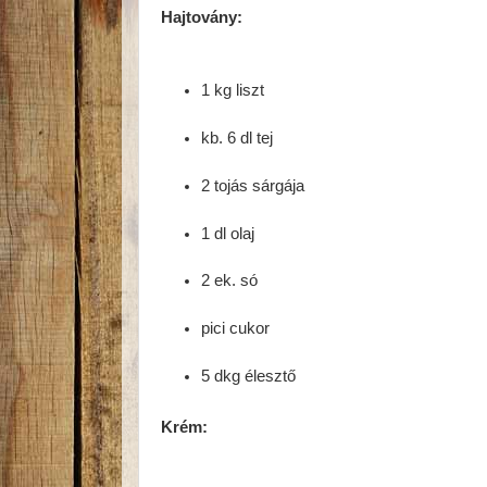
Hajtovány:
1 kg liszt
kb. 6 dl tej
2 tojás sárgája
1 dl olaj
2 ek. só
pici cukor
5 dkg élesztő
Krém: