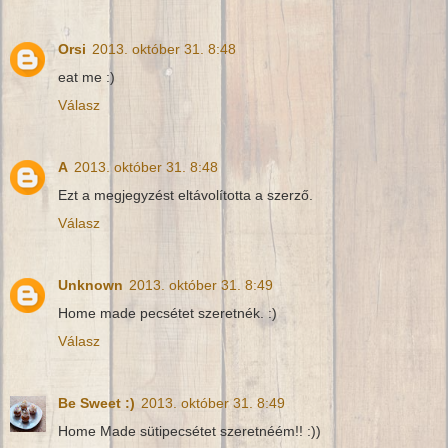
Orsi
2013. október 31. 8:48
eat me :)
Válasz
A
2013. október 31. 8:48
Ezt a megjegyzést eltávolította a szerző.
Válasz
Unknown
2013. október 31. 8:49
Home made pecsétet szeretnék. :)
Válasz
Be Sweet :)
2013. október 31. 8:49
Home Made sütipecsétet szeretnéém!! :))