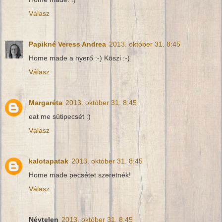
Válasz
Papikné Veress Andrea
2013. október 31. 8:45
Home made a nyerő :-) Köszi :-)
Válasz
Margaréta
2013. október 31. 8:45
eat me sütipecsét :)
Válasz
kalotapatak
2013. október 31. 8:45
Home made pecsétet szeretnék!
Válasz
Névtelen
2013. október 31. 8:45