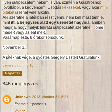
Ilyen sütipecsétem nekem is van, szintén a Gasztroshop
jóvoltából, a kedvencem. Csodás
kekszeket
, vagy akár
mini
pitéket
is lehet vele alkotni.
Aki szeretne a játékban részt venni, nem kell mást tennie,
mint
itt, a bejegyzés alatt egy üzenetet hagynia,
amiben
megírja, hogy melyik feliratú sütipecsétet szeretné. H
o
me 
made-t vagy az eat me-t.
Vasárnap este, 8 órakor sorsolunk.
November 3.:
A játéknak vége, a győztes Gergely Eszter! Gratulálunk!
Limara
dátum:
8:16
Megosztás
845 megjegyzés:
Unknown
2013. október 31. 8:21
Eat me sütipecsét :)
Válasz