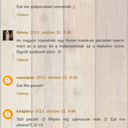
Eat me sütipecsétet szeretnék ;)
Válasz
Ginny
2013. október 31. 8:46
én nagyon szeretnék egy Home made-es pecsétet nyerni,
mert az a piros és a kislányomnak az a kedvenc színe.
Együtt szoktunk sütni. :D
Válasz
marcipan
2013. október 31. 8:46
Eat Me pecsét!
Válasz
kirájlány
2013. október 31. 8:46
Süti pecsét :D Milyen rég szemezek vele :D Eat me
please!!! :D <3