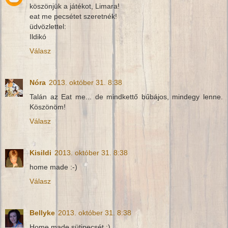
köszönjük a játékot, Limara!
eat me pecsétet szeretnék!
üdvözlettel:
Ildikó
Válasz
Nóra
2013. október 31. 8:38
Talán az Eat me... de mindkettő bűbájos, mindegy lenne.
Köszönöm!
Válasz
Kisildi
2013. október 31. 8:38
home made :-)
Válasz
Bellyke
2013. október 31. 8:38
Home made sütipecsét :)