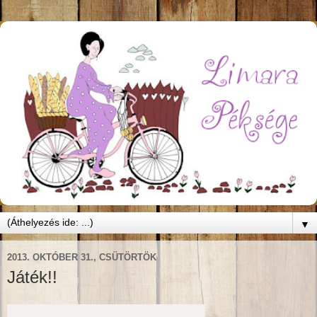
▼
2013. OKTÓBER 31., CSÜTÖRTÖK
Játék!!