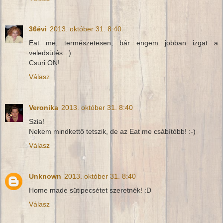
36évi
2013. október 31. 8:40
Eat me, természetesen, bár engem jobban izgat a
veledsütés. :)
Csuri ON!
Válasz
Veronika
2013. október 31. 8:40
Szia!
Nekem mindkettő tetszik, de az Eat me csábítóbb! :-)
Válasz
Unknown
2013. október 31. 8:40
Home made sütipecsétet szeretnék! :D
Válasz