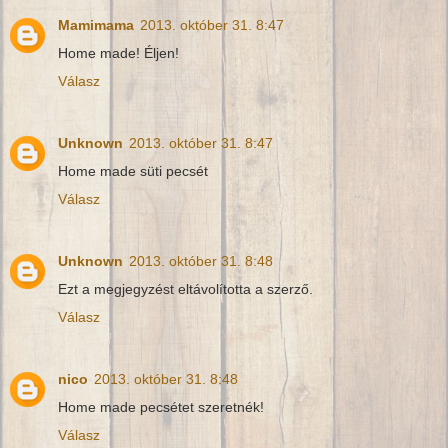
Mamimama
2013. október 31. 8:47
Home made! Éljen!
Válasz
Unknown
2013. október 31. 8:47
Home made süti pecsét
Válasz
Unknown
2013. október 31. 8:48
Ezt a megjegyzést eltávolította a szerző.
Válasz
nico
2013. október 31. 8:48
Home made pecsétet szeretnék!
Válasz