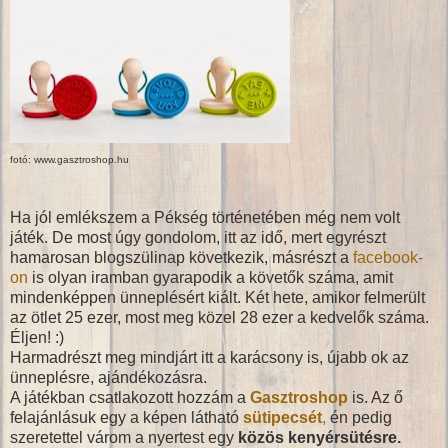
fotó: www.gasztroshop.hu
Ha jól emlékszem a Pékség történetében még nem volt
játék. De most úgy gondolom, itt az idő, mert egyrészt
hamarosan blogszülinap következik, másrészt a
facebook-
on
is olyan iramban gyarapodik a követők száma, amit
mindenképpen ünneplésért kiált. Két hete, amikor felmerült
az ötlet 25 ezer, most meg közel 28 ezer a kedvelők száma.
Éljen! :)
Harmadrészt meg mindjárt itt a karácsony is, újabb ok az
ünneplésre, ajándékozásra.
A játékban csatlakozott hozzám a
Gasztroshop
is. Az ő
felajánlásuk egy a képen látható
sütipecsét
,
én pedig
szeretettel várom a nyertest egy
közös kenyérsütésre.