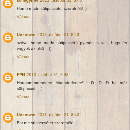
kellegynev
2013. október 31. 8:43
Home made sütipecsétet szeretnék! :)
Válasz
Unknown
2013. október 31. 8:43
szóval home made sütipecsét:) gyanús is volt, hogy én
vagyok az első...:))
Válasz
FPN
2013. október 31. 8:43
Hoooommmmeeee Maaadddeeee!!!! :D :D :D ha már
sütipecsét... :)
Válasz
Unknown
2013. október 31. 8:43
Eat me sütipecsétet szeretnék!