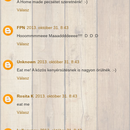
A Home made pecsétet szeretnénk! :-)
Válasz
FPN
2013. október 31. 8:43
Hooommmmeee Maaaddddeeee!!!! :D :D :D
Válasz
Unknown
2013. október 31. 8:43
Eat me! A közös kenyérsütésnek is nagyon örülnék. :-)
Válasz
Rosita K
2013. október 31. 8:43
eat me
Válasz