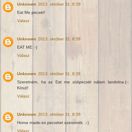
Unknown
2013. október 31. 8:39
Eat Me pecsét!
Válasz
Unknown
2013. október 31. 8:39
EAT ME :-)
Válasz
Unknown
2013. október 31. 8:39
Szeretném, ha az Eat me sütipecsét nálam landolna.(-:
Köszi!
Válasz
Unknown
2013. október 31. 8:39
Home made-es pecsétet szeretnék. :-)
Válasz