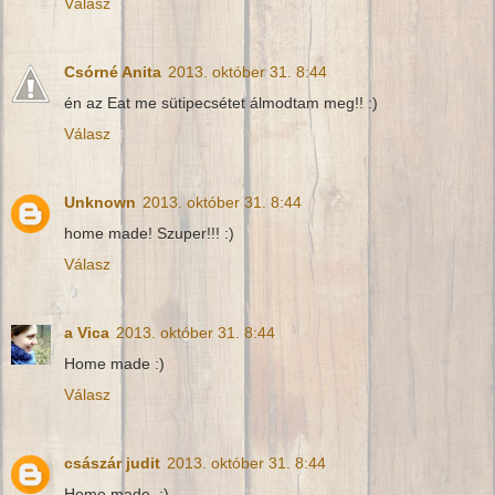
Válasz
Csórné Anita
2013. október 31. 8:44
én az Eat me sütipecsétet álmodtam meg!! :)
Válasz
Unknown
2013. október 31. 8:44
home made! Szuper!!! :)
Válasz
a Vica
2013. október 31. 8:44
Home made :)
Válasz
császár judit
2013. október 31. 8:44
Home made. :)