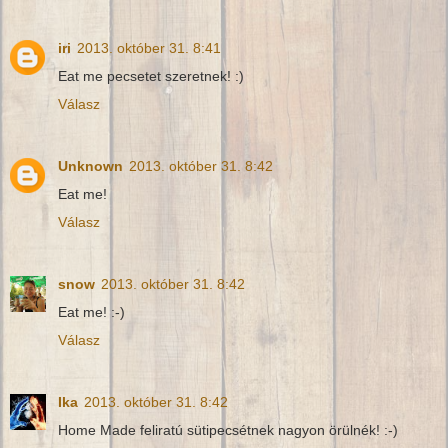
iri
2013. október 31. 8:41
Eat me pecsetet szeretnek! :)
Válasz
Unknown
2013. október 31. 8:42
Eat me!
Válasz
snow
2013. október 31. 8:42
Eat me! :-)
Válasz
Ika
2013. október 31. 8:42
Home Made feliratú sütipecsétnek nagyon örülnék! :-)