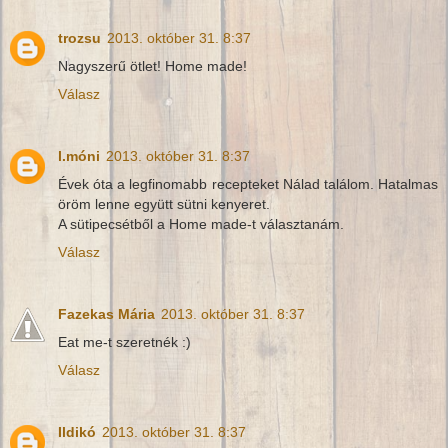
trozsu
2013. október 31. 8:37
Nagyszerű ötlet! Home made!
Válasz
l.móni
2013. október 31. 8:37
Évek óta a legfinomabb recepteket Nálad találom. Hatalmas
öröm lenne együtt sütni kenyeret.
A sütipecsétből a Home made-t választanám.
Válasz
Fazekas Mária
2013. október 31. 8:37
Eat me-t szeretnék :)
Válasz
Ildikó
2013. október 31. 8:37