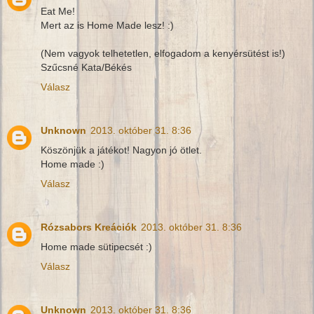
Eat Me!
Mert az is Home Made lesz! :)
(Nem vagyok telhetetlen, elfogadom a kenyérsütést is!)
Szűcsné Kata/Békés
Válasz
Unknown
2013. október 31. 8:36
Köszönjük a játékot! Nagyon jó ötlet.
Home made :)
Válasz
Rózsabors Kreációk
2013. október 31. 8:36
Home made sütipecsét :)
Válasz
Unknown
2013. október 31. 8:36