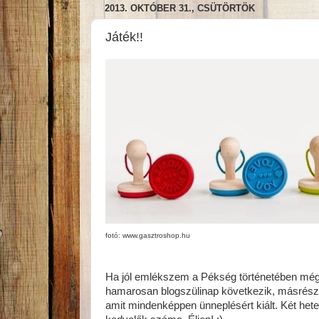
2013. OKTÓBER 31., CSÜTÖRTÖK
Játék!!
fotó: www.gasztroshop.hu
Ha jól emlékszem a Pékség történetében még n
hamarosan blogszülinap következik, másrész
amit mindenképpen ünneplésért kiált. Két hete