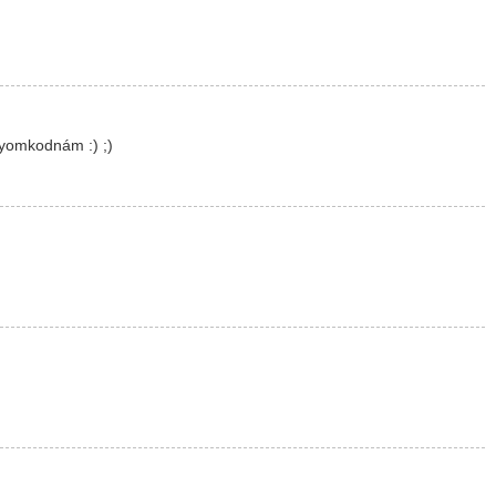
yomkodnám :) ;)