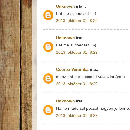
Unknown
írta...
Eat me sutipecset...:-)
2013. október 31. 8:29
Unknown
írta...
Eat me sutipecset...:-)
2013. október 31. 8:29
Csorba Veronika
írta...
én az eat me pecsétet választanám :)
2013. október 31. 8:29
Unknown
írta...
Home made sütipecsét nagyon jó lenne. 
2013. október 31. 8:29