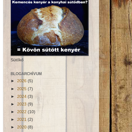
Sütőkő
BLOGARCHÍVUM
►
2026
(5)
►
2025
(7)
►
2024
(3)
►
2023
(9)
►
2022
(10)
►
2021
(2)
►
2020
(8)