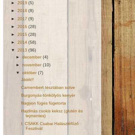
►
2019
(5)
►
2018
(8)
►
2017
(9)
►
2016
(28)
►
2015
(28)
►
2014
(58)
▼
2013
(96)
►
december
(4)
►
november
(10)
▼
október
(7)
Játék!!
Camembert tésztában sütve
Burgonyás-tönkölyös kenyér
Nagyon fügés fügetorta
Hajdinás csokis keksz (glutén és
tejmentes)
I. CSAKK Csabai Halászléfőző
Fesztivál