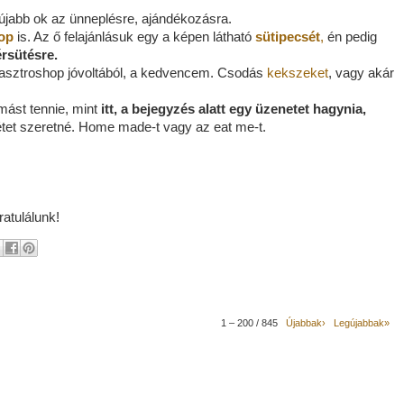
 újabb ok az ünneplésre, ajándékozásra.
op
is. Az ő felajánlásuk egy a képen látható
sütipecsét
,
én pedig
rsütésre.
Gasztroshop jóvoltából, a kedvencem. Csodás
kekszeket
, vagy akár
 mást tennie, mint
itt, a bejegyzés alatt egy üzenetet hagynia,
étet szeretné. H
o
me made-t vagy az eat me-t.
atulálunk!
1 – 200 / 845
Újabbak›
Legújabbak»