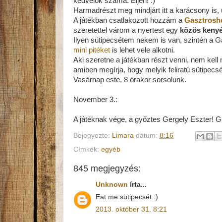
kedvelők száma. Éljen! :)
Harmadrészt meg mindjárt itt a karácsony is,
A játékban csatlakozott hozzám a
Gasztrosh
szeretettel várom a nyertest egy
közös kenyé
Ilyen sütipecsétem nekem is van, szintén a 
mini pitéket
is lehet vele alkotni.
Aki szeretne a játékban részt venni, nem kell
amiben megírja, hogy melyik feliratú sütipecs
Vasárnap este, 8 órakor sorsolunk.
November 3.:
A játéknak vége, a győztes Gergely Eszter! Gr
Bejegyezte:
Limara
dátum:
8:16
Címkék:
egyéb
845 megjegyzés:
Unknown
írta...
Eat me sütipecsét :)
2013. október 31. 8:21