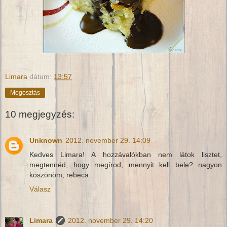
Limara
dátum:
13:57
Megosztás
10 megjegyzés:
Unknown
2012. november 29. 14:09
Kedves Limara! A hozzávalókban nem látok lisztet,
megtennéd, hogy megírod, mennyit kell bele? nagyon
köszönöm, rebeca
Válasz
Limara
2012. november 29. 14:20