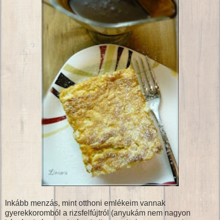
Inkább menzás, mint otthoni emlékeim vannak
gyerekkoromból a rizsfelfújtról (anyukám nem nagyon