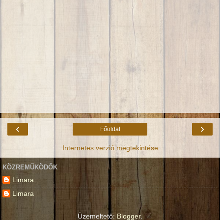
‹
›
Főoldal
Internetes verzió megtekintése
KÖZREMŰKÖDŐK
Limara
Limara
Üzemeltető:
Blogger
.