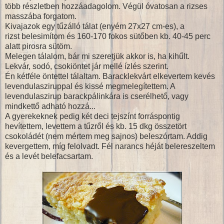
több részletben hozzáadagolom. Végül óvatosan a rizses
masszába forgatom.
Kivajazok egy tűzálló tálat (enyém 27x27 cm-es), a
rizst belesimítom és 160-170 fokos sütőben kb. 40-45 perc
alatt pirosra sütöm.
Melegen tálalom, bár mi szeretjük akkor is, ha kihűlt.
Lekvár, sodó, csokiöntet jár mellé ízlés szerint.
Én kétféle öntettel tálaltam. Baracklekvárt elkevertem kevés
levendulasziruppal és kissé megmelegítettem. A
levendulaszirup barackpálinkára is cserélhető, vagy
mindkettő adható hozzá...
A gyerekeknek pedig két deci tejszínt forráspontig
hevítettem, levettem a tűzről és kb. 15 dkg összetört
csokoládét (nem mértem meg sajnos) beleszórtam. Addig
kevergettem, míg felolvadt. Fél narancs héját belereszeltem
és a levét belefacsartam.