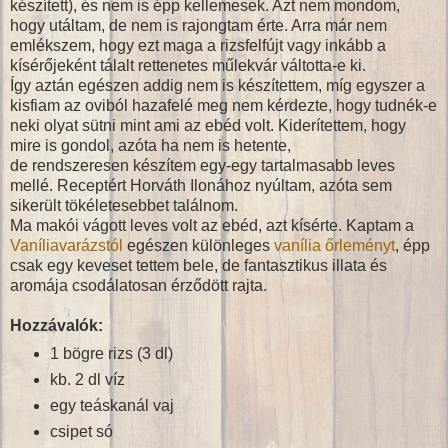
készített), és nem is épp kellemesek. Azt nem mondom,
hogy utáltam, de nem is rajongtam érte. Arra már nem
emlékszem, hogy ezt maga a rizsfelfújt vagy inkább a
kísérőjeként tálalt rettenetes műlekvár váltotta-e ki.
Így aztán egészen addig nem is készítettem, míg egyszer a
kisfiam az oviból hazafelé meg nem kérdezte, hogy tudnék-e
neki olyat sütni mint ami az ebéd volt. Kiderítettem, hogy
mire is gondol, azóta ha nem is hetente,
de rendszeresen készítem egy-egy tartalmasabb leves
mellé. Receptért Horváth Ilonához nyúltam, azóta sem
sikerült tökéletesebbet találnom.
Ma makói vágott leves volt az ebéd, azt kísérte. Kaptam a
Vaníliavarázstól
egészen különleges
vanília őrleményt
, épp
csak egy keveset tettem bele, de fantasztikus illata és
aromája csodálatosan érződött rajta.
Hozzávalók:
1 bögre rizs (3 dl)
kb. 2 dl víz
egy teáskanál vaj
csipet só