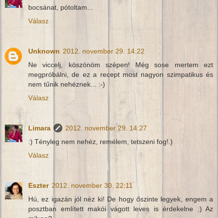
bocsánat, pótoltam...
Válasz
Unknown
2012. november 29. 14:22
Ne viccelj, köszönöm szépen! Még sose mertem ezt
megpróbálni, de ez a recept most nagyon szimpatikus és
nem tűnik nehéznek... :-)
Válasz
Limara
2012. november 29. 14:27
:) Tényleg nem nehéz, remélem, tetszeni fog!.)
Válasz
Eszter
2012. november 30. 22:11
Hú, ez igazán jól néz ki! De hogy őszinte legyek, engem a
posztban említett makói vágott leves is érdekelne :) Az