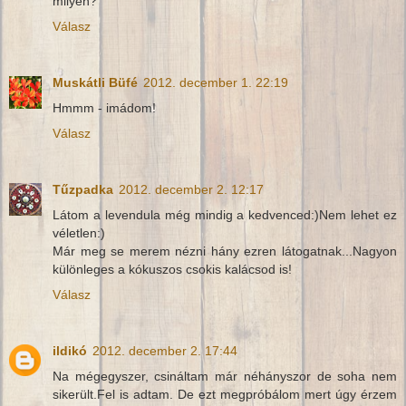
milyen?
Válasz
Muskátli Büfé
2012. december 1. 22:19
Hmmm - imádom!
Válasz
Tűzpadka
2012. december 2. 12:17
Látom a levendula még mindig a kedvenced:)Nem lehet ez
véletlen:)
Már meg se merem nézni hány ezren látogatnak...Nagyon
különleges a kókuszos csokis kalácsod is!
Válasz
ildikó
2012. december 2. 17:44
Na mégegyszer, csináltam már néhányszor de soha nem
sikerült.Fel is adtam. De ezt megpróbálom mert úgy érzem