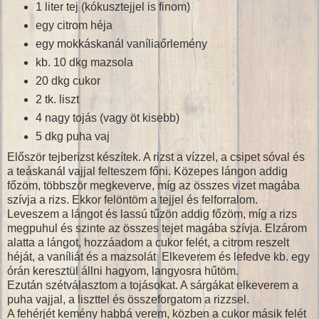
1 liter tej (kókusztejjel is finom)
egy citrom héja
egy mokkáskanál vaníliaőrlemény
kb. 10 dkg mazsola
20 dkg cukor
2 tk. liszt
4 nagy tojás (vagy öt kisebb)
5 dkg puha vaj
Először tejberizst készítek. A rizst a vízzel, a csipet sóval és
a teáskanál vajjal felteszem főni. Közepes lángon addig
főzöm, többször megkeverve, míg az összes vizet magába
szívja a rizs. Ekkor felöntöm a tejjel és felforralom.
Leveszem a lángot és lassú tűzön addig főzöm, míg a rizs
megpuhul és szinte az összes tejet magába szívja. Elzárom
alatta a lángot, hozzáadom a cukor felét, a citrom reszelt
héját, a vaníliát és a mazsolát Elkeverem és lefedve kb. egy
órán keresztül állni hagyom, langyosra hűtöm.
Ezután szétválasztom a tojásokat. A sárgákat elkeverem a
puha vajjal, a liszttel és összeforgatom a rizzsel.
A fehérjét kemény habbá verem, közben a cukor másik felét