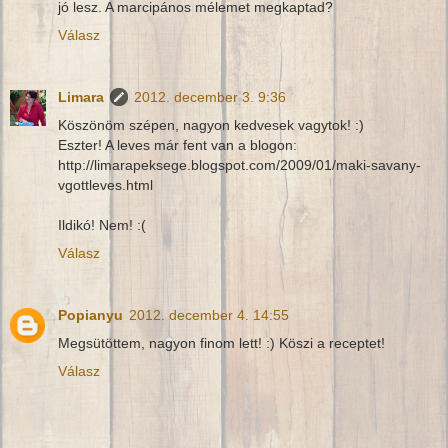
jó lesz. A marcipános mélemet megkaptad?
Válasz
Limara
2012. december 3. 9:36
Köszönöm szépen, nagyon kedvesek vagytok! :)
Eszter! A leves már fent van a blogon:
http://limarapeksege.blogspot.com/2009/01/maki-savany-
vgottleves.html
Ildikó! Nem! :(
Válasz
Popianyu
2012. december 4. 14:55
Megsütöttem, nagyon finom lett! :) Köszi a receptet!
Válasz