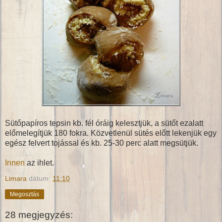
Sütőpapíros tepsin kb. fél óráig kelesztjük, a sütőt ezalatt
előmelegítjük 180 fokra. Közvetlenül sütés előtt lekenjük egy
egész felvert tojással és kb. 25-30 perc alatt megsütjük.
Innen
az ihlet.
Limara
dátum:
11:10
Megosztás
28 megjegyzés: