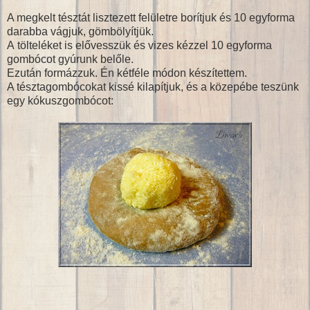
A megkelt tésztát lisztezett felületre borítjuk és 10 egyforma
darabba vágjuk, gömbölyítjük.
A tölteléket is elővesszük és vizes kézzel 10 egyforma
gombócot gyúrunk belőle.
Ezután formázzuk. Én kétféle módon készítettem.
A tésztagombócokat kissé kilapítjuk, és a közepébe teszünk
egy kókuszgombócot: