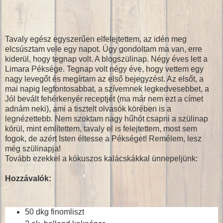
Tavaly egész egyszerűen elfelejtettem, az idén meg
elcsúsztam vele egy napot. Úgy gondoltam ma van, erre
kiderül, hogy tegnap volt. A blogszülinap. Négy éves lett a
Limara Péksége. Tegnap volt négy éve, hogy vettem egy
nagy levegőt és megírtam az első bejegyzést. Az elsőt, a
mai napig legfontosabbat, a szívemnek legkedvesebbet, a
Jól bevált fehérkenyér receptjét (ma már nem ezt a címet
adnám neki), ami a tisztelt olvasók körében is a
legnézettebb. Nem szoktam nagy hűhót csapni a szülinap
körül, mint említettem, tavaly el is felejtettem, most sem
fogok, de azért Isten éltesse a Pékséget! Remélem, lesz
még szülinapja!
Tovább ezekkel a kókuszos kalácskákkal ünnepeljünk:
Hozzávalók:
50 dkg finomliszt