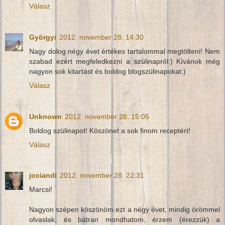
Válasz
Györgyi
2012. november 28. 14:30
Nagy dolog négy évet értékes tartalommal megtölteni! Nem
szabad ezért megfeledkezni a szülinapról:) Kívánok még
nagyon sok kitartást és boldog blogszülinapokat:)
Válasz
Unknown
2012. november 28. 15:05
Boldog szülinapot! Köszönet a sok finom receptért!
Válasz
jociandi
2012. november 28. 22:31
Marcsi!
Nagyon szépen köszönöm ezt a négy évet, mindig örömmel
olvaslak, és bátran mondhatom, érzem (érezzük) a