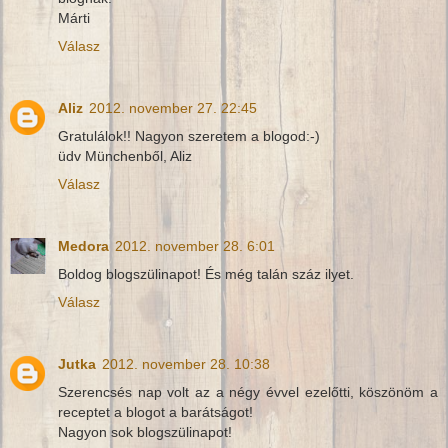
Márti
Válasz
Aliz
2012. november 27. 22:45
Gratulálok!! Nagyon szeretem a blogod:-)
üdv Münchenből, Aliz
Válasz
Medora
2012. november 28. 6:01
Boldog blogszülinapot! És még talán száz ilyet.
Válasz
Jutka
2012. november 28. 10:38
Szerencsés nap volt az a négy évvel ezelőtti, köszönöm a
receptet a blogot a barátságot!
Nagyon sok blogszülinapot!