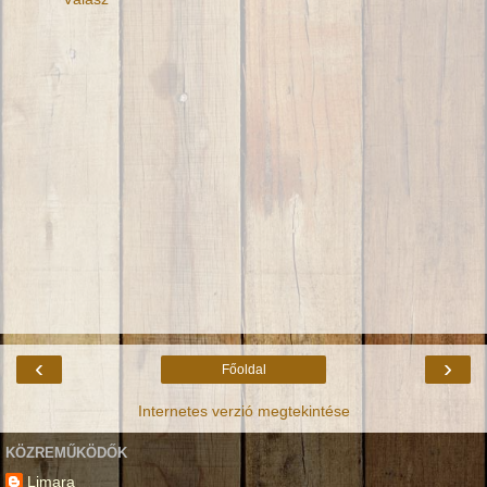
‹
›
Főoldal
Internetes verzió megtekintése
KÖZREMŰKÖDŐK
Limara