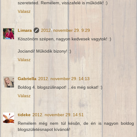
szereteted. Remélem, visszafelé is működik! :)
Válasz
Limara
2012. november 29. 9:29
Köszönöm szépen, nagyon kedvesek vagytok! :)
Jociandi! Működik bizony! :)
Válasz
Gabriella
2012. november 29. 14:13
Boldog 4. blogszülinapot! ...és még sokat! :)
Válasz
tideke
2012. november 29. 14:51
Remélem még nem túl későn, de én is nagyon boldog
blogszületésnapot kívánok!