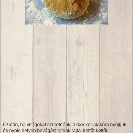
Ezután, ha virágokat szeretnénk, akkor kör alakúra nyújtjuk
és nyolc helyen bevágást ejtünk rajta. kettőt-kettőt