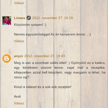
Válasz
Limara
2012. november 27. 18:19
Köszönöm szépen! :)
Nemes egyszerűséggel Az én kenyerem lenne....:)
Válasz
anyci
2012. november 27. 19:43
Meg is van a szombati sütés-ötlet! :) Gyönyörű ez a kalács,
egy kérdésem viszont lenne: vajat írtál a receptbe,
kifejezetten azzal kell készíteni, vagy margarin is lehet, ha
nincs vaj?
Köszi a választ és a sok-sok receptet!
Andi
Válasz