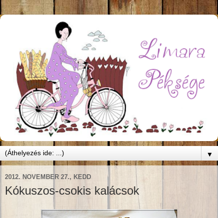
▼
2012. NOVEMBER 27., KEDD
Kókuszos-csokis kalácsok