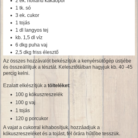
2 ek. holland kakaópor
1 tk. só
3 ek. cukor
1 tojás
1 dl langyos tej
kb. 1,5 dl víz
6 dkg puha vaj
2,5 dkg friss élesztő
Az összes hozzávalót bekészítjük a kenyérsütőgép üstjébe
és összeállítjuk a tésztát. Kelesztőtálban hagyjuk kb. 40 -45
percig kelni.
Ezalatt elkészítjük a
tölteléket
:
100 g kókuszreszelék
100 g vaj
1 tojás
120 g porcukor
A vajat a cukorral kihabosítjuk, hozzáadjuk a
kókuszreszeléket és a tojást, fél órára hűtőbe tesszük.