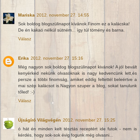
Mariska
2012. november 27. 14:55
Sok boldog blogszülinapot kívánok.Finom ez a kalácska!
De én kakaó nélkül sütném... így túl tömény és barna.
Válasz
Erika
2012. november 27. 15:16
Még nagyon sok boldog blogszülinapot kivánok! A jól bevált
kenyérkéd nekünk olvasóknak is nagy kedvencünk lett,és
persze a többi finomság, amiket eddig feltettél beleértve a
mai szép kalácsot is.Nagyon szuper a blog, sokat tanulunk
tőled! :-)
Válasz
Újságíró Világvégén
2012. november 27. 15:25
ó hát én minden kelt tésztás receptért ide futok - nem is
kérdés, hogy sok-sok évig fogunk még olvasni...