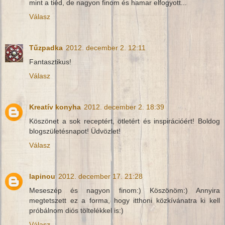
mint a tiéd, de nagyon finom és hamar elfogyott...
Válasz
Tűzpadka
2012. december 2. 12:11
Fantasztikus!
Válasz
Kreatív konyha
2012. december 2. 18:39
Köszönet a sok receptért, ötletért és inspirációért! Boldog
blogszületésnapot! Üdvözlet!
Válasz
lapinou
2012. december 17. 21:28
Meseszép és nagyon finom:) Köszönöm:) Annyira
megtetszett ez a forma, hogy itthoni közkívánatra ki kell
próbálnom diós töltelékkel is:)
Válasz