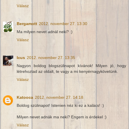
Válasz
Bergamott
2012. november 27. 13:30
Ma milyen nevet adnál neki? :)
Válasz
Icus
2012. november 27. 13:35
Nagyon boldog blogszülinapot kívánok! Milyen jó, hogy
létrehoztad az oldalt, te vagy a mi kenyérnagykövetünk.
Válasz
Katooca
2012. november 27. 14:18
Boldog szülinapot! Istenien néz ki ez a kalács! :)
Milyen nevet adnák ma neki? Engem is érdekel :)
Válasz