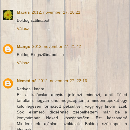
Macus
2012. november 27. 20:21
Boldog szülinapot!
Válasz
Mangu
2012. november 27. 21:42
Boldog Blogszülinapot! :-)
Válasz
Némediné
2012. november 27. 22:16
Kedves Limara!
Ez a kalácska annyira jellemzi mindazt, amit Tőled
tanultam: hogyan lehet megszépíteni a mindennapokat egy
különlegesen formázott péksütivel, vagy egy finom ízzel.
Sok elismerő dícséretet zsebelhettem már be a
konyhámban Neked köszönhetően. Ezt köszönöm!
Mindenkinek ajánlani szoktalak. Boldog szülinapot a
blognak!