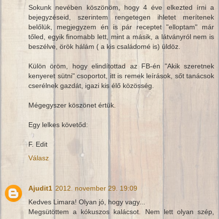
Sokunk nevében köszönöm, hogy 4 éve elkezted írni a
bejegyzéseid, szerintem rengetegen ihletet merítenek
belőlük, megjegyzem én is pár receptet "elloptam" már
tőled, egyik finomabb lett, mint a másik, a látványról nem is
beszélve, örök hálám ( a kis családomé is) üldöz.
Külön öröm, hogy elindítottad az FB-én "Akik szeretnek
kenyeret sütni" csoportot, itt is remek leírások, sőt tanácsok
cserélnek gazdát, igazi kis élő közösség.
Mégegyszer köszönet értük.
Egy lelkes követőd:
F. Edit
Válasz
Ajudit1
2012. november 29. 19:09
Kedves Limara! Olyan jó, hogy vagy...
Megsütöttem a kókuszos kalácsot. Nem lett olyan szép,