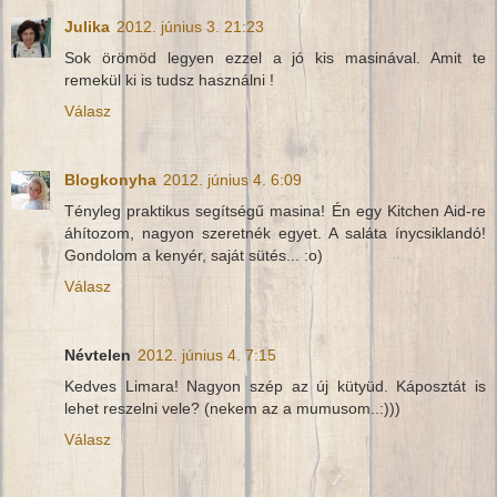
Julika
2012. június 3. 21:23
Sok örömöd legyen ezzel a jó kis masinával. Amit te
remekül ki is tudsz használni !
Válasz
Blogkonyha
2012. június 4. 6:09
Tényleg praktikus segítségű masina! Én egy Kitchen Aid-re
áhítozom, nagyon szeretnék egyet. A saláta ínycsiklandó!
Gondolom a kenyér, saját sütés... :o)
Válasz
Névtelen
2012. június 4. 7:15
Kedves Limara! Nagyon szép az új kütyüd. Káposztát is
lehet reszelni vele? (nekem az a mumusom..:)))
Válasz