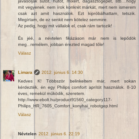
javasoljak sütőt, hűtőt, mixert, dagasztógépet, stb....hogy
mit vegyenek. nem írok konkrét márkát, mert nem ismerem
csak azt amit használok. Ezt kipróbálhattam, tetszik.
Megírtam, de ez senkit nem kötelez semmire.
Az pedig, hogy mit vállalok el, csak rám tartozik!
És jéé, a névtelen fikázáson már nem is lepődök
meg...remélem, jobban érezted magad tőle!
Válasz
Limara
2012. június 6. 14:30
Kedves K! Többször belinkeltem már, mert sokan
kérdezték, én egy Philips comfort aprítót használok. 8-10
éves, remekül működik, szeretem.
http://www.ebolt.hu/product91560_category117-
Philips_HR_7605_Comfort_konyhai_robotgep.html
Válasz
Névtelen
2012. június 6. 22:19