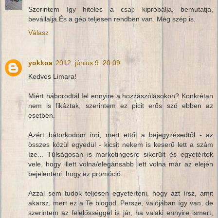
Szerintem így hiteles a csaj: kipróbálja, bemutatja,
bevállalja.És a gép teljesen rendben van. Még szép is.
Válasz
yokkoa
2012. június 9. 20:09
Kedves Limara!
Miért háborodtál fel ennyire a hozzászólásokon? Konkrétan
nem is fikáztak, szerintem ez picit erős szó ebben az
esetben.
Azért bátorkodom írni, mert ettől a bejegyzésedtől - az
összes közül egyedül - kicsit nekem is keserű lett a szám
íze... Túlságosan is marketingesre sikerült és egyetértek
vele, hogy illett volna/elegánsabb lett volna már az elején
bejelenteni, hogy ez promóció.
Azzal sem tudok teljesen egyetérteni, hogy azt írsz, amit
akarsz, mert ez a Te blogod. Persze, valójában így van, de
szerintem az felelősséggel is jár, ha valaki ennyire ismert,