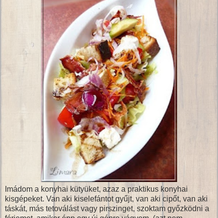
Imádom a konyhai kütyüket, azaz a praktikus konyhai
kisgépeket. Van aki kiselefántot gyűjt, van aki cipőt, van aki
táskát, más tetoválást vagy pirszinget, szoktam győzködni a