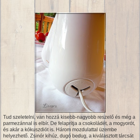
Tud szeletelni, van hozzá kisebb-nagyobb reszelő és még a
parmezánnal is elbír. De felaprítja a csokoládét, a mogyorót,
és akár a kókuszdiót is. Három mozdulattal üzembe
helyezhető. Zsinór kihúz, dugó bedug, a kiválasztott tárcsát