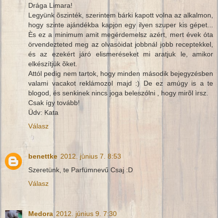
Drága Limara!
Legyünk õszinték, szerintem bárki kapott volna az alkalmon,
hogy szinte ajándékba kapjon egy ilyen szuper kis gépet...
Ès ez a minimum amit megérdemelsz azért, mert évek óta
örvendezteted meg az olvasòidat jobbnál jobb receptekkel,
és az ezekért járó elismeréseket mi aratjuk le, amikor
elkészítjük õket.
Attól pedig nem tartok, hogy minden második bejegyzésben
valami vacakot reklámozol majd :) De ez amúgy is a te
blogod, és senkinek nincs joga beleszólni , hogy mirõl ìrsz.
Csak így tovább!
Üdv: Kata
Válasz
benettke
2012. június 7. 8:53
Szeretünk, te Parfümnevű Csaj :D
Válasz
Medora
2012. június 9. 7:30