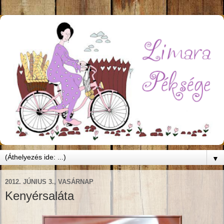
▼
2012. JÚNIUS 3., VASÁRNAP
Kenyérsaláta