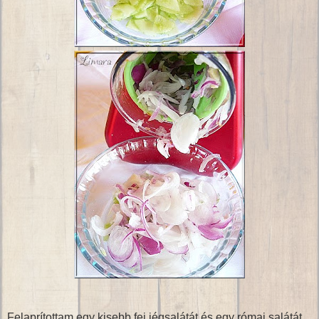
Felaprítottam egy kisebb fej jégsalátát és egy római salátát,