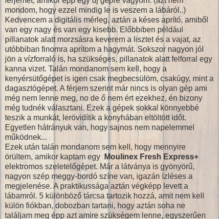
férjemet, amikor épp egy új gépre vágyom. (azt nem
mondom, hogy ezzel mindig le is veszem a lábáról..)
Kedvencem a digitális mérleg, aztán a késes aprító, amiből
van egy nagy és van egy kisebb. Előbbiben például
pillanatok alatt morzsásra keverem a lisztet és a vajat, az
utóbbiban finomra aprítom a hagymát. Sokszor nagyon jól
jön a vízforraló is, ha szükséges, pillanatok alatt felforral egy
kanna vizet. Talán mondanom sem kell, hogy a
kenyérsütőgépet is igen csak megbecsülöm, csakúgy, mint a
dagasztógépet. A férjem szerint már nincs is olyan gép ami
még nem lenne meg, no de ő nem ért ezekhez, én bizony
még tudnék választani. Ezek a gépek sokkal könnyebbé
teszik a munkát, lerövidítik a konyhában eltöltött időt.
Egyetlen hátrányuk van, hogy sajnos nem napelemmel
működnek...
Ezek után talán mondanom sem kell, hogy mennyire
örültem, amikor kaptam egy
Moulinex Fresh Express+
elektromos szeletelőgépet. Már a látványa is gyönyörű,
nagyon szép meggy-bordó színe van, igazán ízléses a
megjelenése. A praktikussága aztán végképp levett a
lábamról. 5 különböző tárcsa tartozik hozzá, amit nem kell
külön fiókban, dobozban tartani, hogy aztán soha ne
találjam meg épp azt amire szükségem lenne, egyszerűen