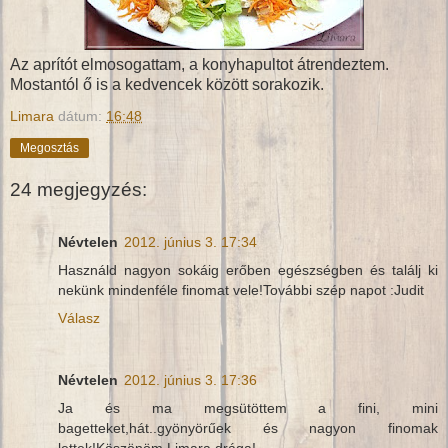
Az aprítót elmosogattam, a konyhapultot átrendeztem.
Mostantól ő is a kedvencek között sorakozik.
Limara
dátum:
16:48
Megosztás
24 megjegyzés:
Névtelen
2012. június 3. 17:34
Használd nagyon sokáig erőben egészségben és találj ki
nekünk mindenféle finomat vele!További szép napot :Judit
Válasz
Névtelen
2012. június 3. 17:36
Ja és ma megsütöttem a fini, mini
bagetteket,hát..gyönyörűek és nagyon finomak
lettek!Köszönöm Limara drága!