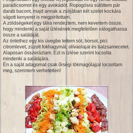
paradicsomot és egy avokádót. Ropogósra sütöttem pár
darab bacont, majd annak a zsírjában két szelet kockára
vágott kenyeret is megpirítottam.
A zöldségeket egy tálra rendeztem, nem kevertem össze,
hogy mindenki a saját ízlésének megfelelően válogathassa
össze a salátáját.
Az öntethez egy kis üvegbe tettem sót, borsot, pici
citromlevet, zúzott fokhagymát, olívaolajat és balzsamecetet.
Alaposan összeráztam. Ezt is ízlése szerint locsolta
mindenki a salátájára.
Én a saját adagomat csak őrségi tökmagolajjal locsoltam
meg, szerintem verhetetlen!