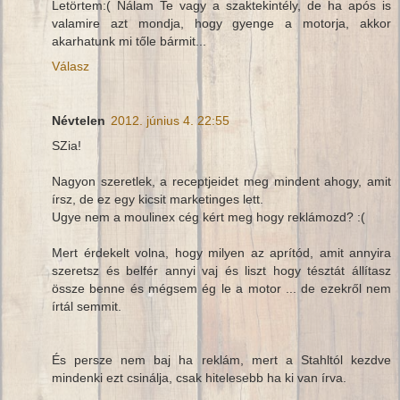
Letörtem:( Nálam Te vagy a szaktekintély, de ha após is
valamire azt mondja, hogy gyenge a motorja, akkor
akarhatunk mi tőle bármit...
Válasz
Névtelen
2012. június 4. 22:55
SZia!
Nagyon szeretlek, a receptjeidet meg mindent ahogy, amit
írsz, de ez egy kicsit marketinges lett.
Ugye nem a moulinex cég kért meg hogy reklámozd? :(
Mert érdekelt volna, hogy milyen az aprítód, amit annyira
szeretsz és belfér annyi vaj és liszt hogy tésztát állítasz
össze benne és mégsem ég le a motor ... de ezekről nem
írtál semmit.
És persze nem baj ha reklám, mert a Stahltól kezdve
mindenki ezt csinálja, csak hitelesebb ha ki van írva.