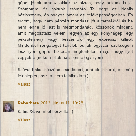
gépet jónak tartasz akkor az biztos, hogy nekünk is jó.
Számomra és sokunk számára Te vagy az ideális
háziasszony, én nagyon bízom az ítélőképességedben. És
tudom, hogy nem pénzért mondasz jót a termékről és ha
nem lenne jó, azt is megmondanád. köszönök mindent,
amit megosztasz velem, legyen az egy konyhagép, egy
péksütemény vagy beszámoló egy expressz kifliről.
Mindenből rengeteget tanulok és ah egyszer szükségem
lesz ilyen gépre, biztosan megfontolom majd, hogy ilyet
vegyek-e (nekem pl aktuális lenne egy ilyen)
Szóval hálás köszönet mindenért, ami ide kikerül, én még
felesleges poszttal nem találkoztam:)
Válasz
Rebarbara
2012. június 11. 19:28
Katina!Szívemből beszéltél!:)
Válasz