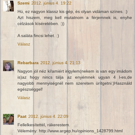
Szemi
2012. június 4. 19:22
Hú, ez nagyon klassz kis gép, és olyan vidáman színes. :)
Azt hiszem, meg kell mutatnom a férjemnek is, enyhe
célzások kíséretében. :))
A saláta fincsi lehet. :)
Válasz
Rebarbara
2012. június 4. 21:13
Nagyon jól néz ki!amiért irigylem(nekem is van egy imádom
is)az hogy nincs tálja az enyémnek ugyan 4 l-es,de
nagyobb mennyiségnél nem szeretem ürítgetni:)Használd
egészséggel!
Válasz
Paat
2012. június 4. 22:09
Fellelkesítettél, rákerestem.
Vélemény: http://www.argep.hu/opinions_1428799.html