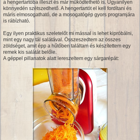
a hengertartóba illeszt és már működtethető is. Ugyanilyen
könnyedén szétszedhető. A hengertartót el kell fordítani és
máris elmosogatható, de a mosogatógép gyors programjára
is rábízható.
Egy ilyen praktikus szeletelőt mi mással is lehet kipróbálni,
mint egy nagy tál salátával. Összeszedtem az összes
zöldséget, amit épp a hűtőben találtam és készítettem egy
remek kis salátát belőle.
A géppel pillanatok alatt lereszeltem egy sárgarépát: