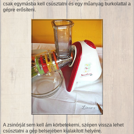
csak egymásba kell csúsztatni és egy műanyag burkolattal a
gépre erősíteni.
A zsinórját sem kell ám körbetekerni, szépen vissza lehet
csúsztatni a gép belsejében kialakított helyére.