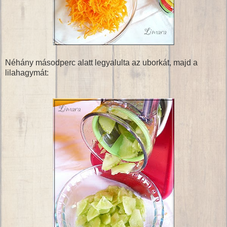
Néhány másodperc alatt legyalulta az uborkát, majd a
lilahagymát: