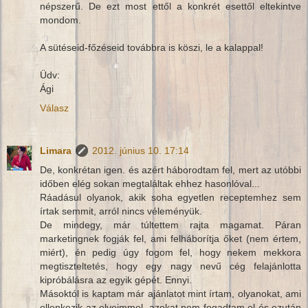
népszerű. De ezt most ettől a konkrét esettől eltekintve
mondom.
A sütéseid-főzéseid továbbra is köszi, le a kalappal!
Üdv:
Ági
Válasz
Limara
2012. június 10. 17:14
De, konkrétan igen. és azért háborodtam fel, mert az utóbbi
időben elég sokan megtaláltak ehhez hasonlóval...
Ráadásul olyanok, akik soha egyetlen receptemhez sem
írtak semmit, arról nincs véleményük.
De mindegy, már túltettem rajta magamat. Páran
marketingnek fogják fel, ami felháborítja őket (nem értem,
miért), én pedig úgy fogom fel, hogy nekem mekkora
megtiszteltetés, hogy egy nagy nevű cég felajánlotta
kipróbálásra az egyik gépét. Ennyi.
Másoktól is kaptam már ajánlatot mint írtam, olyanokat, ami
ellenkezik az elveimmel, azokat nem fogadtam el és ezután