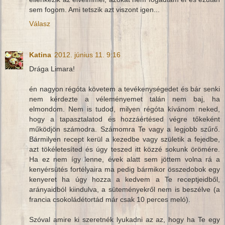
sem fogom. Ami tetszik azt viszont igen...
Válasz
Katina
2012. június 11. 9:16
Drága Limara!
én nagyon régóta követem a tevékenységedet és bár senki
nem kérdezte a véleményemet talán nem baj, ha
elmondom. Nem is tudod, milyen régóta kívánom neked,
hogy a tapasztalatod és hozzáértésed végre tőkeként
működjön számodra. Számomra Te vagy a legjobb szűrő.
Bármilyen recept kerül a kezedbe vagy születik a fejedbe,
azt tökéletesíted és úgy teszed itt közzé sokunk örömére.
Ha ez nem így lenne, évek alatt sem jöttem volna rá a
kenyérsütés fortélyaira ma pedig bármikor összedobok egy
kenyeret ha úgy hozza a kedvem a Te receptjeidből,
arányaidból kiindulva, a süteményekről nem is beszélve (a
francia csokoládétortád már csak 10 perces meló).
Szóval amire ki szeretnék lyukadni az az, hogy ha Te egy