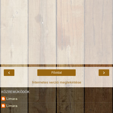
‹
›
Főoldal
Internetes verzió megtekintése
KÖZREMŰKÖDŐK
Limara
Limara