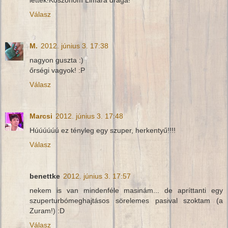
Válasz
M.
2012. június 3. 17:38
nagyon guszta :)
őrségi vagyok! :P
Válasz
Marcsi
2012. június 3. 17:48
Húúúúúú ez tényleg egy szuper, herkentyű!!!!
Válasz
benettke
2012. június 3. 17:57
nekem is van mindenféle masinám... de apríttanti egy
szuperturbómeghajtásos sörelemes pasival szoktam (a
Zuram!) :D
Válasz