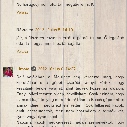
Ne haragudj, nem akartam negatív lenni, K.
Válasz
Névtelen
2012. június 5. 14:10
jéé, a fűszeres eszter is erről a gépről írt ma. Ő legalább
odaírta, hogy a moulinex támogatta...
Válasz
Limara
2012. június 6. 14:27
De!! valójában a Moulinex cég kérdezte meg, hogy
kipróbálnám-e a gépet. cserébe annyit kértek, hogy
készítsek belőle valamit, amit tegyek közzé az oldalon.
Ennyi. Mivel tetszett a gép, bevállaltam. Csak tudnám, hogy
ez miért baj? tényleg nem értem! Írtam a Bosch gépemről is
annak idején, pedig azt én vettem. Sok felkérést kapok,
amit visszautasítok, mert nem használom a terméküket,
ilyen, vagy olyan okból.
Naponta kapok megkeresést magán személyektől, hogy