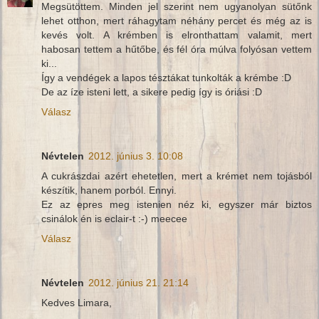
Megsütöttem. Minden jel szerint nem ugyanolyan sütőnk
lehet otthon, mert ráhagytam néhány percet és még az is
kevés volt. A krémben is elronthattam valamit, mert
habosan tettem a hűtőbe, és fél óra múlva folyósan vettem
ki...
Így a vendégek a lapos tésztákat tunkolták a krémbe :D
De az íze isteni lett, a sikere pedig így is óriási :D
Válasz
Névtelen
2012. június 3. 10:08
A cukrászdai azért ehetetlen, mert a krémet nem tojásból
készítik, hanem porból. Ennyi.
Ez az epres meg istenien néz ki, egyszer már biztos
csinálok én is eclair-t :-) meecee
Válasz
Névtelen
2012. június 21. 21:14
Kedves Limara,