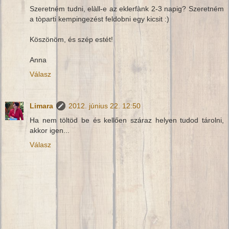
Szeretném tudni, elàll-e az eklerfànk 2-3 napig? Szeretném
a tòparti kempingezést feldobni egy kicsit :)
Köszönöm, és szép estét!
Anna
Válasz
Limara
2012. június 22. 12:50
Ha nem töltöd be és kellően száraz helyen tudod tárolni,
akkor igen...
Válasz