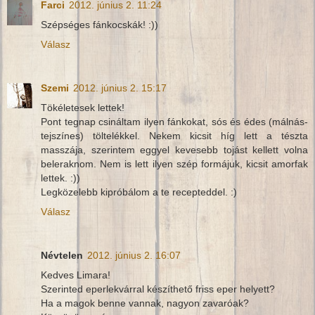
Farci
2012. június 2. 11:24
Szépséges fánkocskák! :))
Válasz
Szemi
2012. június 2. 15:17
Tökéletesek lettek!
Pont tegnap csináltam ilyen fánkokat, sós és édes (málnás-
tejszínes) töltelékkel. Nekem kicsit híg lett a tészta
masszája, szerintem eggyel kevesebb tojást kellett volna
beleraknom. Nem is lett ilyen szép formájuk, kicsit amorfak
lettek. :))
Legközelebb kipróbálom a te recepteddel. :)
Válasz
Névtelen
2012. június 2. 16:07
Kedves Limara!
Szerinted eperlekvárral készíthető friss eper helyett?
Ha a magok benne vannak, nagyon zavaróak?