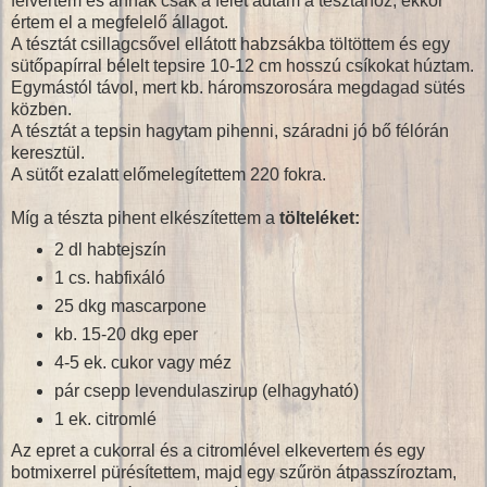
felvertem és annak csak a felét adtam a tésztához, ekkor
értem el a megfelelő állagot.
A tésztát csillagcsővel ellátott habzsákba töltöttem és egy
sütőpapírral bélelt tepsire 10-12 cm hosszú csíkokat húztam.
Egymástól távol, mert kb. háromszorosára megdagad sütés
közben.
A tésztát a tepsin hagytam pihenni, száradni jó bő félórán
keresztül.
A sütőt ezalatt előmelegítettem 220 fokra.
Míg a tészta pihent elkészítettem a
tölteléket:
2 dl habtejszín
1 cs. habfixáló
25 dkg mascarpone
kb. 15-20 dkg eper
4-5 ek. cukor vagy méz
pár csepp levendulaszirup (elhagyható)
1 ek. citromlé
Az epret a cukorral és a citromlével elkevertem és egy
botmixerrel pürésítettem, majd egy szűrön átpasszíroztam,