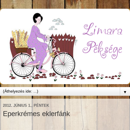
▼
2012. JÚNIUS 1., PÉNTEK
Eperkrémes eklerfánk