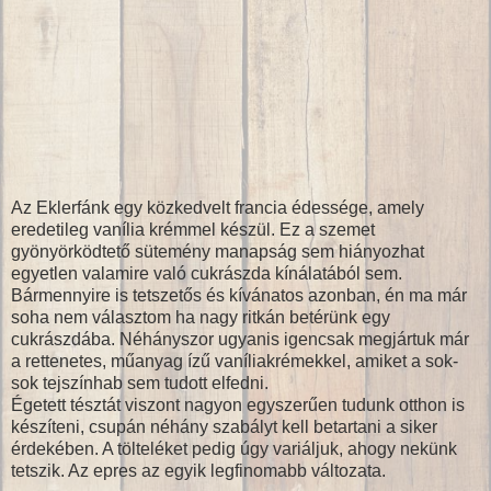
Az Eklerfánk egy közkedvelt francia édessége, amely
eredetileg vanília krémmel készül. Ez a szemet
gyönyörködtető sütemény manapság sem hiányozhat
egyetlen valamire való cukrászda kínálatából sem.
Bármennyire is tetszetős és kívánatos azonban, én ma már
soha nem választom ha nagy ritkán betérünk egy
cukrászdába. Néhányszor ugyanis igencsak megjártuk már
a rettenetes, műanyag ízű vaníliakrémekkel, amiket a sok-
sok tejszínhab sem tudott elfedni.
Égetett tésztát viszont nagyon egyszerűen tudunk otthon is
készíteni, csupán néhány szabályt kell betartani a siker
érdekében. A tölteléket pedig úgy variáljuk, ahogy nekünk
tetszik. Az epres az egyik legfinomabb változata.