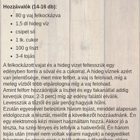
Hozzávalók (14-16 db):
80 g vaj felkockázva
1,5 dl hideg víz
csipet só
1 tk. cukor
100 g liszt
3-4 tojás
A felkockázott vajat és a hideg vizet feltesszük egy
edényben forrni a sóval és a cukorral. A hideg víznek azért
van jelentősége, mert mire felforr, a vaj is felolvad, míg a
meleg vízből több elpárologna míg a vaj felolvad.
Amint felforr hozzáöntjük a lisztet és egy fakanállal addig
keverjük (max. 2-3 perc) míg az edény falától elválik.
Levesszük a tűzről és pár percig hagyjuk hűlni.
Ezután egyesével beleütünk három tojást, minddel alaposan
eldolgozzuk a tésztát, mielőtt a következőt hozzáadnánk. Én
egy elektromos kézi mixert használtam hozzá. Akkor jó a
tészta, ha szép fényes és lefolyik a habverőről. Én három
tojás után (mivel nem voltak valami nagyok) a negyediket