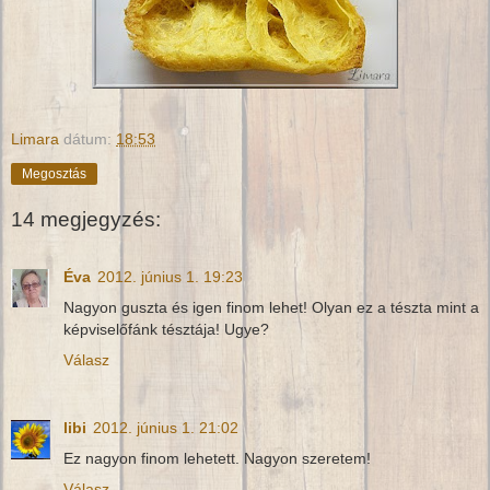
Limara
dátum:
18:53
Megosztás
14 megjegyzés:
Éva
2012. június 1. 19:23
Nagyon guszta és igen finom lehet! Olyan ez a tészta mint a
képviselőfánk tésztája! Ugye?
Válasz
libi
2012. június 1. 21:02
Ez nagyon finom lehetett. Nagyon szeretem!
Válasz