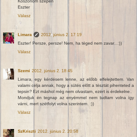
Köszönöm szépen
Eszter
Válasz
Limara
2012. június 2. 17:19
Eszter! Persze, persze! Nem, ha téged nem zavar...:))
Válasz
Szemi
2012. június 2. 18:45
Limara, egy kérdésem lenne, az előbb elfelejtettem. Van
valami célja annak, hogy a sütés előtt a tésztát pihenteted a
tepsin? Ezt máshol még nem olvastam, ezért is érdekelne..
Mondjuk én tegnap az enyémmel nem tudtam volna így
várni, mert szétfolyt volna szerintem. :))
Válasz
SzKriszti
2012. június 2. 20:58