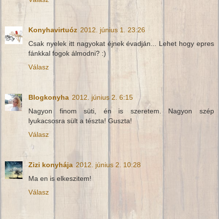
Konyhavirtuóz
2012. június 1. 23:26
Csak nyelek itt nagyokat éjnek évadján... Lehet hogy epres
fánkkal fogok álmodni? :)
Válasz
Blogkonyha
2012. június 2. 6:15
Nagyon finom süti, én is szeretem. Nagyon szép
lyukacsosra sült a tészta! Guszta!
Válasz
Zizi konyhája
2012. június 2. 10:28
Ma en is elkeszitem!
Válasz