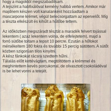
hogy a magoktól megszabadítsam.
A tejszínt a habfixálóval kemény habbá vertem. Amikor már
majdnem készen volt kanalanként hozzáadtam a
mascarpone krémet, végül belecsorgattam az epervelőt. Míg
a tészta elkészült és kihűlt a hűtőbe tettem.
Az időközben megszáradt tésztát a maradék felvert tojással
lekentem ( azaz lekentem volna, de elfelejtetem), majd a
forró sütőbe toltam a tepsit 10 percre. Ezután a hőfokot
mérsékeltem 180 fokra és további 15 percig sütöttem. A sütőt
közben szigorúan tilos kinyitni.
A kész fánkokat rácsra szedtem hűlni.
Tálalás előtt kettévágtam, megtöltöttem a krémmel és
meghintettem kevés porcukorral, de olvasztott csokoládéval
is be lehet vonni a tetejét.