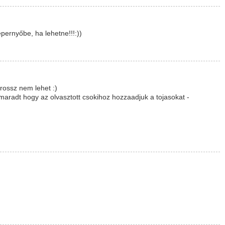
épernyőbe, ha lehetne!!!:))
rossz nem lehet :)
imaradt hogy az olvasztott csokihoz hozzaadjuk a tojasokat -