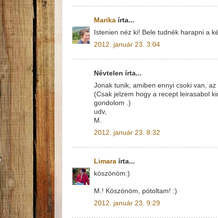
Marika
írta...
Istenien néz ki! Bele tudnék harapni a k
2012. január 23. 3:04
Névtelen írta...
Jonak tunik, amiben ennyi csoki van, az 
(Csak jelzem hogy a recept leirasabol k
gondolom .)
udv,
M.
2012. január 23. 8:32
Limara
írta...
köszönöm:)
M.! Köszönöm, pótoltam! :)
2012. január 23. 9:29