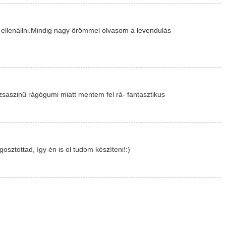
 ellenállni.Mindig nagy örömmel olvasom a levendulás
ózsaszinű rágógumi miatt mentem fel rá- fantasztikus
ztottad, így én is el tudom készíteni!:)