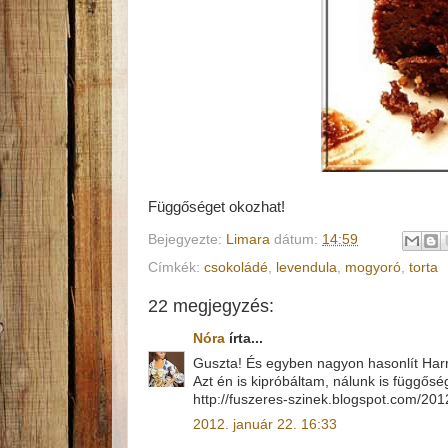
Függőséget okozhat!
Bejegyezte:
Limara
dátum:
14:59
Címkék:
csokoládé
,
levendula
,
mogyoró
,
torta
22 megjegyzés:
Nóra
írta...
Guszta! És egyben nagyon hasonlít Harre
Azt én is kipróbáltam, nálunk is függőség 
http://fuszeres-szinek.blogspot.com/201
2012. január 22. 16:33