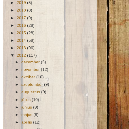
►
2019
(5)
►
2018
(8)
►
2017
(9)
►
2016
(28)
►
2015
(28)
►
2014
(58)
►
2013
(96)
▼
2012
(117)
►
december
(5)
►
november
(12)
►
október
(10)
►
szeptember
(9)
►
augusztus
(9)
►
július
(10)
►
június
(9)
►
május
(8)
►
április
(12)