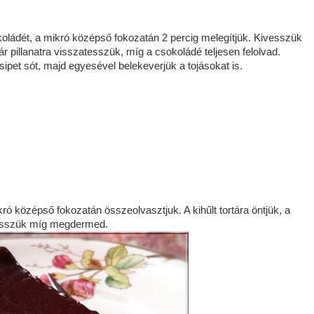
koládét, a mikró középső fokozatán 2 percig melegítjük. Kivesszük
pillanatra visszatesszük, míg a csokoládé teljesen felolvad.
ipet sót, majd egyesével belekeverjük a tojásokat is.
ó középső fokozatán összeolvasztjuk. A kihűlt tortára öntjük, a
 tesszük míg megdermed.