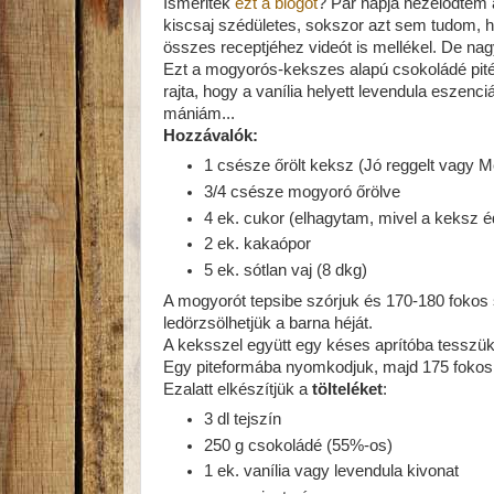
Ismeritek
ezt a blogot
? Pár napja nézelődtem a
kiscsaj szédületes, sokszor azt sem tudom, 
összes receptjéhez videót is mellékel. De na
Ezt a mogyorós-kekszes alapú csokoládé pitét v
rajta, hogy a vanília helyett levendula eszenc
mániám...
Hozzávalók:
1 csésze őrölt keksz (Jó reggelt vagy 
3/4 csésze mogyoró őrölve
4 ek. cukor (elhagytam, mivel a keksz 
2 ek. kakaópor
5 ek. sótlan vaj (8 dkg)
A mogyorót tepsibe szórjuk és 170-180 fokos
ledörzsölhetjük a barna héját.
A keksszel együtt egy késes aprítóba tesszük
Egy piteformába nyomkodjuk, majd 175 fokos 
Ezalatt elkészítjük a
tölteléket
:
3 dl tejszín
250 g csokoládé (55%-os)
1 ek. vanília vagy levendula kivonat