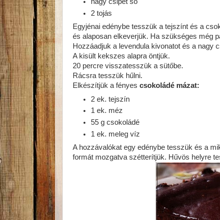
nagy csipet só
2 tojás
Egyjénai edénybe tesszük a tejszínt és a cso
és alaposan elkeverjük. Ha szükséges még pár 
Hozzáadjuk a levendula kivonatot és a nagy cs
A kisült kekszes alapra öntjük.
20 percre visszatesszük a sütőbe.
Rácsra tesszük hűlni.
Elkészítjük a fényes
csokoládé mázat:
2 ek. tejszín
1 ek. méz
55 g csokoládé
1 ek. meleg víz
A hozzávalókat egy edénybe tesszük és a mikr
formát mozgatva szétterítjük. Hűvös helyre