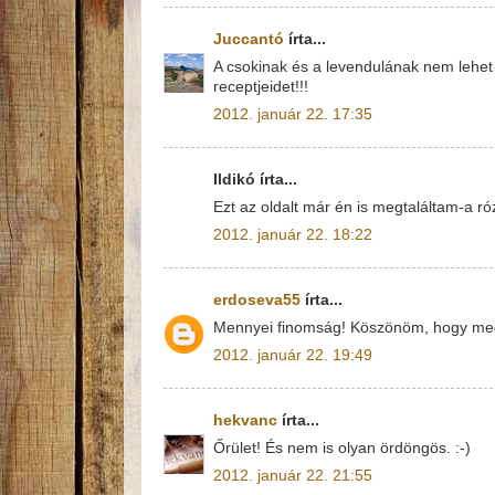
Juccantó
írta...
A csokinak és a levendulának nem lehet
receptjeidet!!!
2012. január 22. 17:35
Ildikó írta...
Ezt az oldalt már én is megtaláltam-a r
2012. január 22. 18:22
erdoseva55
írta...
Mennyei finomság! Köszönöm, hogy megos
2012. január 22. 19:49
hekvanc
írta...
Őrület! És nem is olyan ördöngös. :-)
2012. január 22. 21:55