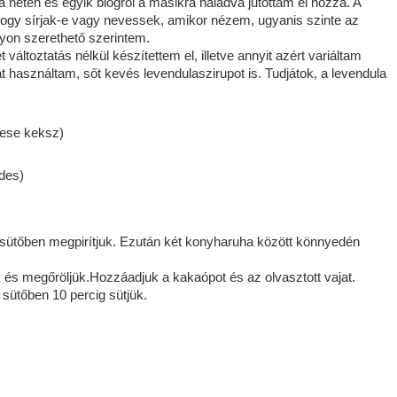
 neten és egyik blogról a másikra haladva jutottam el hozzá. A
hogy sírjak-e vagy nevessek, amikor nézem, ugyanis szinte az
gyon szerethető szerintem.
áltoztatás nélkül készítettem el, illetve annyit azért variáltam
iát használtam, sőt kevés levendulaszirupot is. Tudjátok, a levendula
Mese keksz)
édes)
 sütőben megpirítjuk. Ezután két konyharuha között könnyedén
 és megőröljük.Hozzáadjuk a kakaópot és az olvasztott vajat.
sütőben 10 percig sütjük.