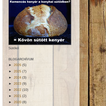
Sütőkő
BLOGARCHÍVUM
►
2026
(5)
►
2025
(7)
►
2024
(3)
►
2023
(9)
►
2022
(10)
►
2021
(2)
►
2020
(8)