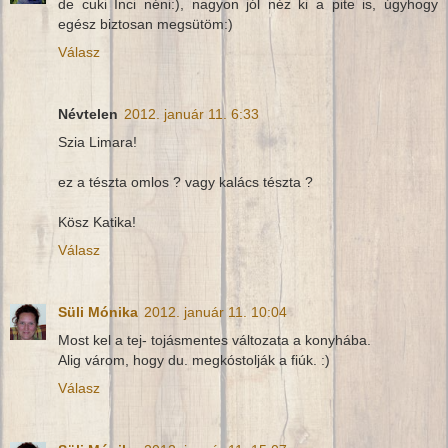
de cuki Inci néni:), nagyon jól néz ki a pite is, úgyhogy
egész biztosan megsütöm:)
Válasz
Névtelen
2012. január 11. 6:33
Szia Limara!
ez a tészta omlos ? vagy kalács tészta ?
Kösz Katika!
Válasz
Süli Mónika
2012. január 11. 10:04
Most kel a tej- tojásmentes változata a konyhába.
Alig várom, hogy du. megkóstolják a fiúk. :)
Válasz