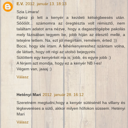
E.V.
2012. január 13. 18:13
Szia Limara!
Egész jó lett a kenyér a kezdeti kétségbeesés után.
Sőőőőt... számomra az öregtészta volt rémisztő, nem
találtam adatot arra nézve, hogy a dagasztógépbe pakolás
mely fázisában tegyem be, jobb híján az élesztő mellé, a
tetejére tettem. Na, ezt jól megírtam, remélem, érted :))
Bocsi, hogy ide írtam. A fehérkenyereshez szántam volna,
de láttam, hogy ott régi az utolsó bejegyzés.
Sütöttem egy kenyérkét ma is, jobb, és egyre jobb :)
A férjem azt mondja, hogy ez a kenyér NB I-es!
Végem van, jaaaj :)
Válasz
Hetényi Mari
2012. január 28. 16:12
Szeretném megtudni,hogy a kenyér sütésénél ha villany és
légkeveréses a sütő, akkor milyen hőfokon süssem. Hetényi
Mari
Válasz