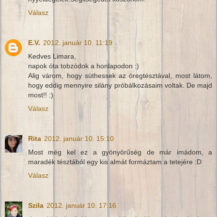
Válasz
E.V.
2012. január 10. 11:19
Kedves Limara,
napok óta tobzódok a honlapodon :)
Alig várom, hogy süthessek az öregtésztával, most látom,
hogy eddig mennyire silány próbálkozásaim voltak. De majd
most!! :)
Válasz
Rita
2012. január 10. 15:10
Most még kel ez a gyönyörűség de már imádom, a
maradék tésztából egy kis almát formáztam a tetejére :D
Válasz
Szila
2012. január 10. 17:16