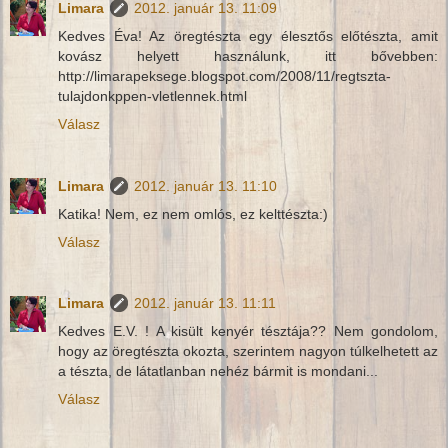
Limara
2012. január 13. 11:09
Kedves Éva! Az öregtészta egy élesztős előtészta, amit
kovász helyett használunk, itt bővebben:
http://limarapeksege.blogspot.com/2008/11/regtszta-
tulajdonkppen-vletlennek.html
Válasz
Limara
2012. január 13. 11:10
Katika! Nem, ez nem omlós, ez kelttészta:)
Válasz
Limara
2012. január 13. 11:11
Kedves E.V. ! A kisült kenyér tésztája?? Nem gondolom,
hogy az öregtészta okozta, szerintem nagyon túlkelhetett az
a tészta, de látatlanban nehéz bármit is mondani...
Válasz