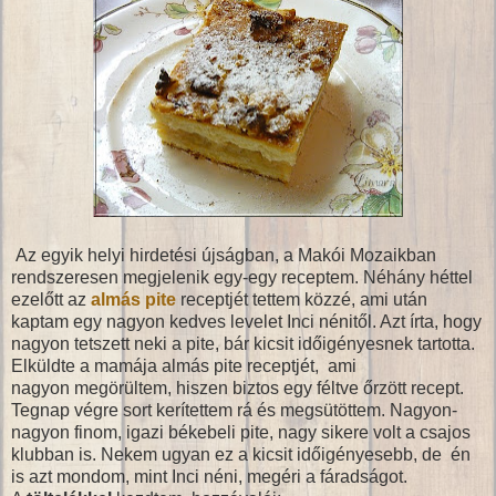
Az egyik helyi hirdetési újságban, a Makói Mozaikban
rendszeresen megjelenik egy-egy receptem. Néhány héttel
ezelőtt az
almás pite
receptjét tettem közzé, ami után
kaptam egy nagyon kedves levelet Inci nénitől. Azt írta, hogy
nagyon tetszett neki a pite, bár kicsit időigényesnek tartotta.
Elküldte a mamája almás pite receptjét, ami
nagyon megörültem, hiszen biztos egy féltve őrzött recept.
Tegnap végre sort kerítettem rá és megsütöttem. Nagyon-
nagyon finom, igazi békebeli pite, nagy sikere volt a csajos
klubban is. Nekem ugyan ez a kicsit időigényesebb, de én
is azt mondom, mint Inci néni, megéri a fáradságot.