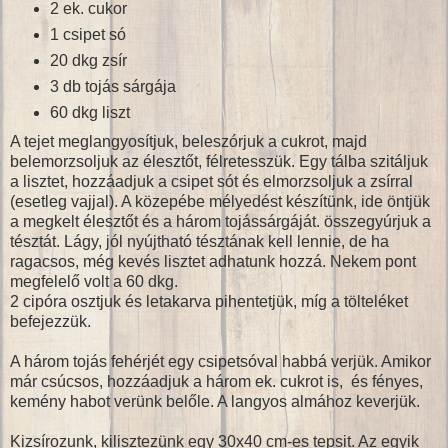
2 ek. cukor
1 csipet só
20 dkg zsír
3 db tojás sárgája
60 dkg liszt
A tejet meglangyosítjuk, beleszórjuk a cukrot, majd
belemorzsoljuk az élesztőt, félretesszük. Egy tálba szitáljuk
a lisztet, hozzáadjuk a csipet sót és elmorzsoljuk a zsírral
(esetleg vajjal). A közepébe mélyedést készítünk, ide öntjük
a megkelt élesztőt és a három tojássárgáját. összegyúrjuk a
tésztát. Lágy, jól nyújtható tésztának kell lennie, de ha
ragacsos, még kevés lisztet adhatunk hozzá. Nekem pont
megfelelő volt a 60 dkg.
2 cipóra osztjuk és letakarva pihentetjük, míg a tölteléket
befejezzük.
A három tojás fehérjét egy csipetsóval habbá verjük. Amikor
már csúcsos, hozzáadjuk a három ek. cukrot is, és fényes,
kemény habot verünk belőle. A langyos almához keverjük.
Kizsírozunk, kilisztezünk egy 30x40 cm-es tepsit. Az egyik