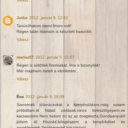
Jutka
2012. január 9. 12:52
Tanúsíthatom isteni finom volt!
Régen talán mamám is készített hasonlót.
Válasz
marisz57
2012. január 9. 15:57
Régen is sütöttek finomakat, íme a bizonyíték!
Már majdnem betelt a várólistám...
Válasz
Éva
2012. január 9. 18:09
Szeretnék jótanácsokat a kenyérsütésre,még sosem
próbáltam,itt Nálad codásak,nincs kelesztőgépem,se
kacsasütöm.Nem tudom mi az az öregtészta,Gondaanyutól
jöttem át Hozzád,böngészem a kenyérkéket és
nyyeldegelek.Segitségedet köszönöm!