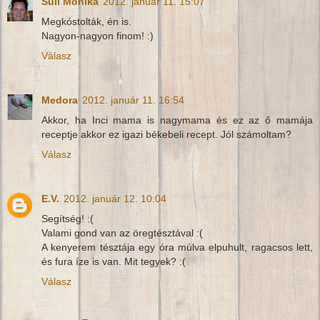
Süli Mónika
2012. január 11. 15:07
Megkóstolták, én is.
Nagyon-nagyon finom! :)
Válasz
Medora
2012. január 11. 16:54
Akkor, ha Inci mama is nagymama és ez az ő mamája
receptje akkor ez igazi békebeli recept. Jól számoltam?
Válasz
E.V.
2012. január 12. 10:04
Segítség! :(
Valami gond van az öregtésztával :(
A kenyerem tésztája egy óra múlva elpuhult, ragacsos lett,
és fura íze is van. Mit tegyek? :(
Válasz