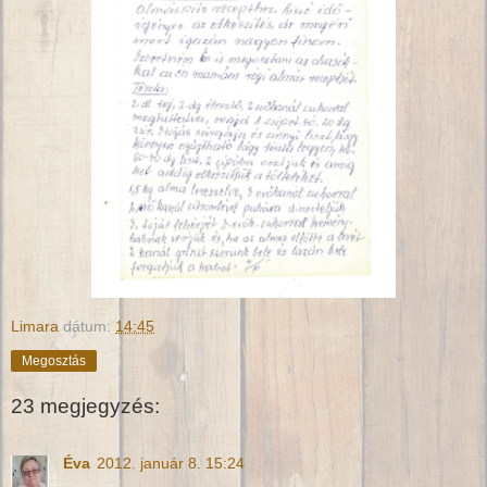
Limara
dátum:
14:45
Megosztás
23 megjegyzés:
Éva
2012. január 8. 15:24