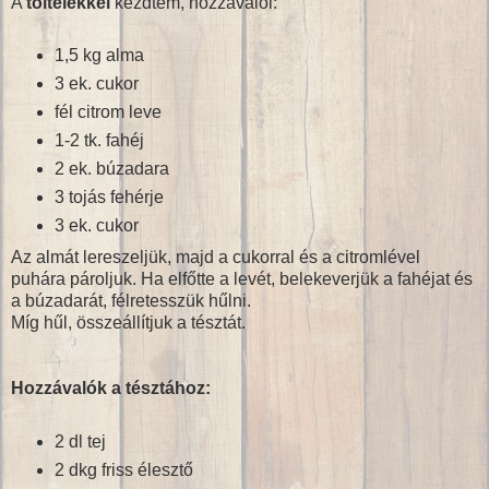
A
töltelékkel
kezdtem, hozzávalói:
1,5 kg alma
3 ek. cukor
fél citrom leve
1-2 tk. fahéj
2 ek. búzadara
3 tojás fehérje
3 ek. cukor
Az almát lereszeljük, majd a cukorral és a citromlével
puhára pároljuk. Ha elfőtte a levét, belekeverjük a fahéjat és
a búzadarát, félretesszük hűlni.
Míg hűl, összeállítjuk a tésztát.
Hozzávalók a tésztához:
2 dl tej
2 dkg friss élesztő