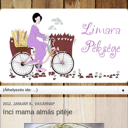
▼
2012. JANUÁR 8., VASÁRNAP
Inci mama almás pitéje