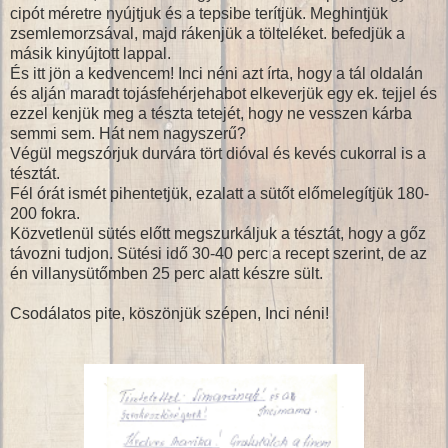
cipót méretre nyújtjuk és a tepsibe terítjük. Meghintjük
zsemlemorzsával, majd rákenjük a tölteléket. befedjük a
másik kinyújtott lappal.
És itt jön a kedvencem! Inci néni azt írta, hogy a tál oldalán
és alján maradt tojásfehérjehabot elkeverjük egy ek. tejjel és
ezzel kenjük meg a tészta tetejét, hogy ne vesszen kárba
semmi sem. Hát nem nagyszerű?
Végül megszórjuk durvára tört dióval és kevés cukorral is a
tésztát.
Fél órát ismét pihentetjük, ezalatt a sütőt előmelegítjük 180-
200 fokra.
Közvetlenül sütés előtt megszurkáljuk a tésztát, hogy a gőz
távozni tudjon. Sütési idő 30-40 perc a recept szerint, de az
én villanysütőmben 25 perc alatt készre sült.
Csodálatos pite, köszönjük szépen, Inci néni!