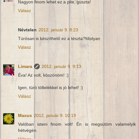
Nagyon finom lehet ez a pite, guszta!
Válasz
Névtelen
2012. január 9. 8:23
Túrósan is készíthető ez a tészta?fdislyan
Válasz
Limara
2012. január 9. 9:13
Éva! Az volt, köszönöm! :)
Igen, túró töltelékkel is jó lehet! :)
Válasz
Macus
2012. január 9. 10:19
Valóban isteni finom volt! Én is megsütöm valamelyik
hétvégén.
Válasz