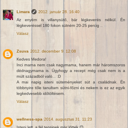
Limara
2012. január 28. 16:40
Az enyém is villanysütő, bár légkeverés nélkül. Én
légkeveréssel 180 fokon sütném 20-25 percig ..
Válasz
Zsuva
2012. december 9. 12:08
Kedves Medora!
Inci mama nem csak nagymama, hanem már háromszoros
dédnagymama is. Úgyhogy a recept még csak nem is a
múlt századból való... :D
A mai napig isteni süteményeket süt a családnak. Én
többnyire tőle tanultam sütni-főzni és nekem is ez az egyik
legkedvesebb időtöltésem.
Válasz
wellness-spa
2014. augusztus 31. 11:23
Isteni lett, a fél tepsinek már lőttek 😊