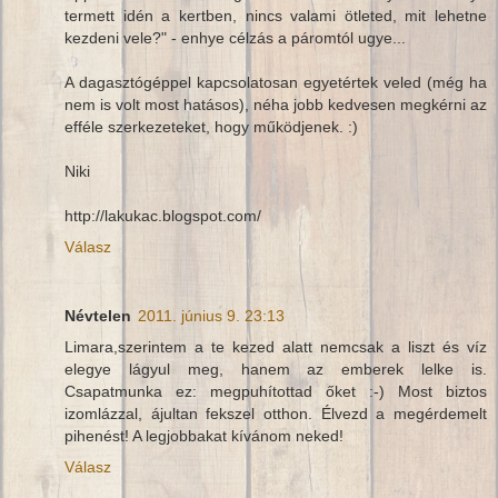
termett idén a kertben, nincs valami ötleted, mit lehetne
kezdeni vele?" - enhye célzás a páromtól ugye...
A dagasztógéppel kapcsolatosan egyetértek veled (még ha
nem is volt most hatásos), néha jobb kedvesen megkérni az
efféle szerkezeteket, hogy működjenek. :)
Niki
http://lakukac.blogspot.com/
Válasz
Névtelen
2011. június 9. 23:13
Limara,szerintem a te kezed alatt nemcsak a liszt és víz
elegye lágyul meg, hanem az emberek lelke is.
Csapatmunka ez: megpuhítottad őket :-) Most biztos
izomlázzal, ájultan fekszel otthon. Élvezd a megérdemelt
pihenést! A legjobbakat kívánom neked!
Válasz