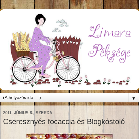
▼
2011. JÚNIUS 8., SZERDA
Cseresznyés focaccia és Blogkóstoló