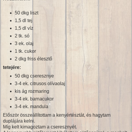
50 dkg liszt
1,5 dl tej
1,5 dl víz
2 tk. só
3 ek. olaj
1 tk. cukor
2 dkg friss élesztő
tetejére:
50 dkg cseresznye
3-4 ek. citrusos olívaolaj
kis ág rozmaring
3-4 ek. barnacukor
3-4 ek. mandula
Először összeállítottam a kenyértésztát, és hagytam
duplájára kelni.
Míg kelt kimagoztam a cseresznyét.