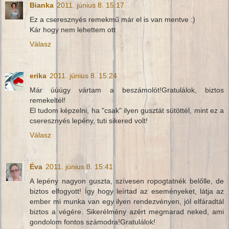
Bianka
2011. június 8. 15:17
Ez a cseresznyés remekmű már el is van mentve :)
Kár hogy nem lehettem ott
Válasz
erika
2011. június 8. 15:24
Már úúúgy vártam a beszámolót!Gratulálok, biztos
remekeltél!
El tudom képzelni, ha "csak" ilyen gusztát sütöttél, mint ez a
cseresznyés lepény, tuti sikered volt!
Válasz
Éva
2011. június 8. 15:41
A lepény nagyon guszta, szívesen ropogtatnék belőlle, de
biztos elfogyott! Így hogy leírtad az eseményeket, látja az
ember mi munka van egy ilyen rendezvényen, jól elfáradtál
biztos a végére. Sikerélmény azért megmarad neked, ami
gondolom fontos számodra!Gratulálok!