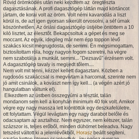
Rövid örömködés után neki kezdtem az öregtészta
dagasztásának. A profi dagasztógép láttán majd körtáncot
jártam, de korai volt az öröm. Volt némi kavarodás a liszt
körül is, de azt igen gyorsan sikerült orvosolni, a séf úrnak
köszönhetően. Az óriási dagasztógép üstjébe öntöttem a 10
kiló lisztet, az élesztőt. Bekapcsoltuk a gépet és meg se
moccant. Az egyik, idegileg már nem épp toppon lévő
szakács kicsit megrugdosta, de semmi. Én megsimogattam,
biztosítottam róla, hogy nagyon fogom szeretni, ha végre
nem szabotálja a munkát, semmi... "Dezsavű" érzésem volt.
A dagasztógép tavaly is megijedt tőlem....
Nem volt mit tenni, kézzel kellett dagasztani. Közben a
rugdosós szakáccsal is megvívtam a harcomat, szerinte nem
jó amit csinálok, a kovászt nem így kell... (a végén azért jó
hangulatban váltunk el).
Elkezdtem az üstben összegyúrni a tésztát, talán
mondanom sem kell a konyhán minimum 40 fok volt. Amikor
végre egy nagy massza lett kiöntöttük egy deszkafelületre,
ott folytattam. Végül levágtam egy nagy darabot belőle és
odacsaptam az asztalhoz. Nem egyszer, nem kétszer, talán
százszor is, teljes erőből, minden dühömet beleadva. Nagy
tetszést váltott ki a jelenlévőkből,
Horasz
beállt segíteni,
ezután ketten ütemre csapkodtuk , így egész gyorsan