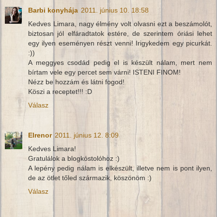
Barbi konyhája
2011. június 10. 18:58
Kedves Limara, nagy élmény volt olvasni ezt a beszámolót,
biztosan jól elfáradtatok estére, de szerintem óriási lehet
egy ilyen eseményen részt venni! Irigykedem egy picurkát.
:))
A meggyes csodád pedig el is készült nálam, mert nem
bírtam vele egy percet sem várni! ISTENI FINOM!
Nézz be hozzám és látni fogod!
Köszi a receptet!!! :D
Válasz
Elrenor
2011. június 12. 8:09
Kedves Limara!
Gratulálok a blogkóstolóhoz :)
A lepény pedig nálam is elkészült, illetve nem is pont ilyen,
de az ötlet tőled származik, köszönöm :)
Válasz