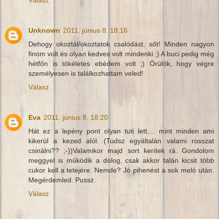
Unknown
2011. június 8. 18:16
Dehogy okoztál/okoztatok csalódást, sőt! Minden nagyon
finom volt és olyan kedves volt mindenki ;) A buci pedig még
hétfőn is tökéletes ebédem volt ;) Örülök, hogy végre
személyesen is találkozhattam veled!
Válasz
Eva
2011. június 8. 18:20
Hát ez a lepény pont olyan tuti lett,... mint minden ami
kikerül a kezed alól. (Tudsz egyáltalán valami rosszat
csinálni?? ;-))Valamikor majd sort kerítek rá. Gondolom
meggyel is működik a dolog, csak akkor talán kicsit több
cukor kell a tetejére. Nemde? Jó pihenést a sok meló után.
Megérdemled. Pussz.
Válasz