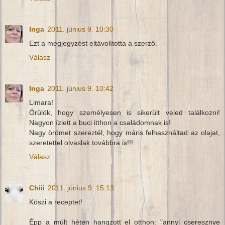
Inga
2011. június 9. 10:30
Ezt a megjegyzést eltávolította a szerző.
Válasz
Inga
2011. június 9. 10:42
Limara!
Örülök, hogy személyesen is sikerült veled találkozni!
Nagyon ízlett a buci itthon a családomnak is!
Nagy örömet szereztél, hogy máris felhasználtad az olajat,
szeretettel olvaslak továbbra is!!!
Válasz
Chiii
2011. június 9. 15:13
Köszi a receptet!
Épp a múlt héten hangzott el otthon: "annyi cseresznye