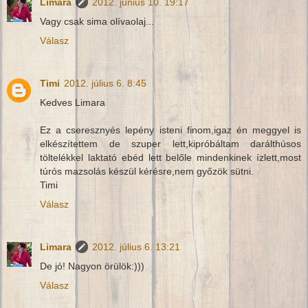
Limara
2012. június 10. 19:17
Vagy csak sima olívaolaj...
Válasz
Timi
2012. július 6. 8:45
Kedves Limara
Ez a cseresznyés lepény isteni finom,igaz én meggyel is
elkészítettem de szuper lett,kipróbáltam darálthúsos
töltelékkel laktató ebéd lett belőle mindenkinek ízlett,most
túrós mazsolás készül kérésre,nem győzök sütni.
Timi
Válasz
Limara
2012. július 6. 13:21
De jó! Nagyon örülök:)))
Válasz