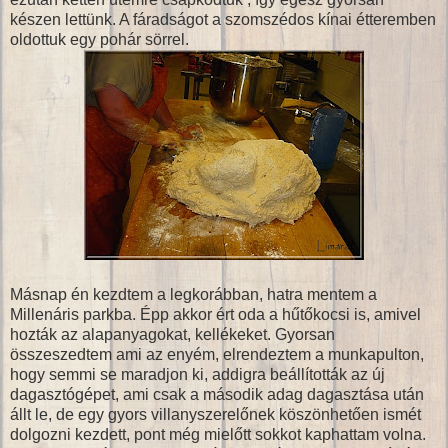
készen lettünk. A fáradságot a szomszédos kínai étteremben
oldottuk egy pohár sörrel.
Másnap én kezdtem a legkorábban, hatra mentem a
Millenáris parkba. Épp akkor ért oda a hűtőkocsi is, amivel
hozták az alapanyagokat, kellékeket. Gyorsan
összeszedtem ami az enyém, elrendeztem a munkapulton,
hogy semmi se maradjon ki, addigra beállították az új
dagasztógépet, ami csak a második adag dagasztása után
állt le, de egy gyors villanyszerelőnek köszönhetően ismét
dolgozni kezdett, pont még mielőtt sokkot kaphattam volna.