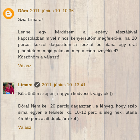
Dóra
2011. június 10. 10:36
Szia Limara!
Lenne egy kérdésem a lepény tésztájával
kapcsolatban:mivel nincs kenyérsütőm,megfelelő-e, ha 20
percet kézzel dagasztom a tésztát és utána egy órát
pihentetem, majd pakolom meg a cseresznyékkel?
Köszönöm a választ!
Válasz
Limara
2011. június 10. 13:41
Köszönöm szépen, nagyon kedvesek vagytok:))
Dóra! Nem kell 20 percig dagasztani, a lényeg, hogy szép
sima legyen a felülete, kb. 10-12 perc is elég neki, utána
45-50 perc alatt duplájára kel:)
Válasz