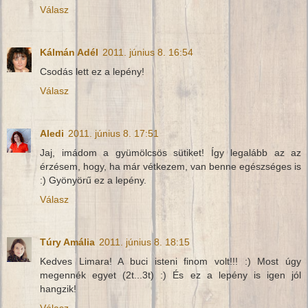
Válasz
Kálmán Adél
2011. június 8. 16:54
Csodás lett ez a lepény!
Válasz
Aledi
2011. június 8. 17:51
Jaj, imádom a gyümölcsös sütiket! Így legalább az az
érzésem, hogy, ha már vétkezem, van benne egészséges is
:) Gyönyörű ez a lepény.
Válasz
Túry Amália
2011. június 8. 18:15
Kedves Limara! A buci isteni finom volt!!! :) Most úgy
megennék egyet (2t...3t) :) És ez a lepény is igen jól
hangzik!
Válasz