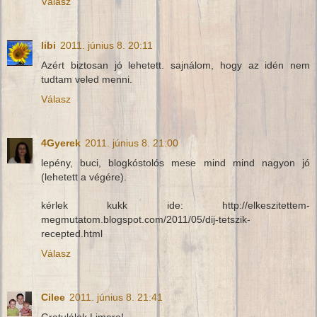
Válasz
libi
2011. június 8. 20:11
Azért biztosan jó lehetett. sajnálom, hogy az idén nem
tudtam veled menni.
Válasz
4Gyerek
2011. június 8. 21:00
lepény, buci, blogkóstolós mese mind mind nagyon jó
(lehetett a végére).
kérlek kukk ide: http://elkeszitettem-
megmutatom.blogspot.com/2011/05/dij-tetszik-
recepted.html
Válasz
Cilee
2011. június 8. 21:41
Gratulálok Limara!