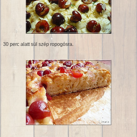
30 perc alatt sül szép ropogósra.