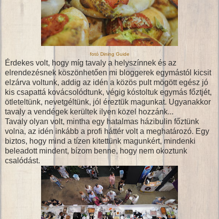
fotó Dining Guide
Érdekes volt, hogy míg tavaly a helyszínnek és az
elrendezésnek köszönhetően mi bloggerek egymástól kicsit
elzárva voltunk, addig az idén a közös pult mögött egész jó
kis csapattá kovácsolódtunk, végig kóstoltuk egymás főztjét,
ötleteltünk, nevetgéltünk, jól éreztük magunkat. Ugyanakkor
tavaly a vendégek kerültek ilyen közel hozzánk...
Tavaly olyan volt, mintha egy hatalmas házibulin főztünk
volna, az idén inkább a profi háttér volt a meghatározó. Egy
biztos, hogy mind a tízen kitettünk magunkért, mindenki
beleadott mindent, bízom benne, hogy nem okoztunk
csalódást.