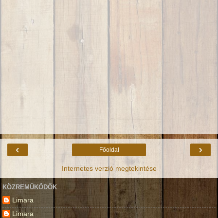
‹
›
Főoldal
Internetes verzió megtekintése
KÖZREMŰKÖDŐK
Limara
Limara