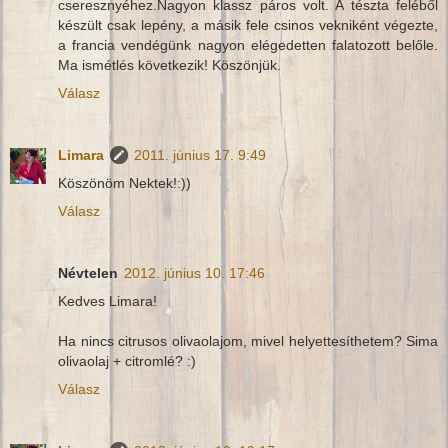
cseresznyéhez.Nagyon klassz páros volt. A tészta feléből
készült csak lepény, a másik fele csinos vekniként végezte,
a francia vendégünk nagyon elégedetten falatozott belőle.
Ma ismétlés következik! Köszönjük.
Válasz
Limara
2011. június 17. 9:49
Köszönöm Nektek!:))
Válasz
Névtelen
2012. június 10. 17:46
Kedves Limara!
Ha nincs citrusos olivaolajom, mivel helyettesíthetem? Sima
olivaolaj + citromlé? :)
Válasz