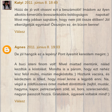
Katyi
2011. június 8. 18:49
Húúú de jó volt olvasni ezt a beszámolót! Imádom az ilyen
alkotós-kimerülős-bosszankodós-boldogságos napokat!
Most még jobban sajnálom, hogy nem jött össze élőben! Jól
elkerülgetjük egymást! Összejön ez, én bízom benne!
Válasz
Agnes
2011. június 8. 19:03
De jól hangzik ez a lepény! Pont ilyesmit kerestem megint.:)
A buci isteni finom volt! Mivel miattad mentünk, nálad
kezdtük a kóstolást. Mondta is a párom, hogy ezt nehéz
lesz felül múlni, miután megkóstolta.:) Hoztunk vacsira, és
kérdeztem is tőled, hogy mivel lenne a legjobb enni. Na,
végül a zöldfűszeres öntet mellett döntöttünk (tejföl, mustár,
hagyma, kapor, petrezselyem zöld, só, bors, szerecsendió),
nagyon passzolt hozzá. Gratulálok, ügyesek voltatok mind!:)
Válasz