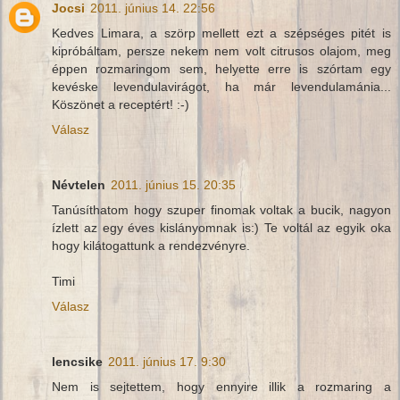
Jocsi
2011. június 14. 22:56
Kedves Limara, a szörp mellett ezt a szépséges pitét is
kipróbáltam, persze nekem nem volt citrusos olajom, meg
éppen rozmaringom sem, helyette erre is szórtam egy
kevéske levendulavirágot, ha már levendulamánia...
Köszönet a receptért! :-)
Válasz
Névtelen
2011. június 15. 20:35
Tanúsíthatom hogy szuper finomak voltak a bucik, nagyon
ízlett az egy éves kislányomnak is:) Te voltál az egyik oka
hogy kilátogattunk a rendezvényre.
Timi
Válasz
lencsike
2011. június 17. 9:30
Nem is sejtettem, hogy ennyire illik a rozmaring a