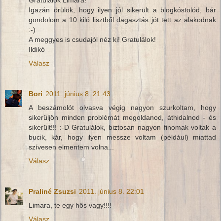
Igazán örülök, hogy ilyen jól sikerült a blogkóstolód, bár
gondolom a 10 kiló lisztből dagasztás jót tett az alakodnak
:-)
A meggyes is csudajól néz ki! Gratulálok!
Ildikó
Válasz
Bori
2011. június 8. 21:43
A beszámolót olvasva végig nagyon szurkoltam, hogy
sikerüljön minden problémát megoldanod, áthidalnod - és
sikerült!!! :-D Gratulálok, biztosan nagyon finomak voltak a
bucik, kár, hogy ilyen messze voltam (például) miattad
szívesen elmentem volna...
Válasz
Praliné Zsuzsi
2011. június 8. 22:01
Limara, te egy hős vagy!!!!
Válasz