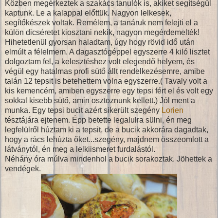
Közben megérkeztek a szakács tanulók is, akiket segítségül
kaptunk. Le a kalappal előttük. Nagyon lelkesek,
segítőkészek voltak. Remélem, a tanáruk nem felejti el a
külön dicséretet kiosztani nekik, nagyon megérdemelték!
Hihetetlenül gyorsan haladtam, úgy hogy rövid idő után
elmúlt a félelmem. A dagasztógéppel egyszerre 4 kiló lisztet
dolgoztam fel, a kelesztéshez volt elegendő helyem, és
végül egy hatalmas profi sütő állt rendelkezésemre, amibe
talán 12 tepsit is betehettem volna egyszerre.( Tavaly volt a
kis kemencém, amiben egyszerre egy tepsi fért el és volt egy
sokkal kisebb sütő, amin osztoznunk kellett.) Jól ment a
munka. Egy tepsi bucit azért sikerült szegény
Lorien
tésztájára ejtenem. Épp betette legalulra sülni, én meg
legfelülről húztam ki a tepsit, de a bucik akkorára dagadtak,
hogy a rács lehúzta őket...szegény, majdnem összeomlott a
látványtól, én meg a lelkiismeret furdalástól.
Néhány óra múlva mindenhol a bucik sorakoztak. Jöhettek a
vendégek.