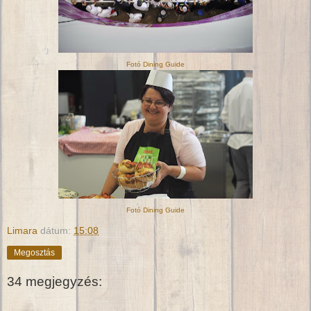
Fotó Dining Guide
Fotó Dining Guide
Limara
dátum:
15:08
Megosztás
34 megjegyzés: