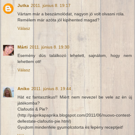
Jutka
2011. június 8. 19:17
Vártam már a beszámolódat, nagyon jó volt olvasni róla.
Remélem már azóta jól kipihented magad?
Válasz
Márti
2011. június 8. 19:30
Esemény dús találkozó lehetett, sajnálom, hogy nem
lehettem ott!
Válasz
Aniko
2011. június 8. 19:44
Hàt ez fantasztikus!! Mièrt nem nevezel be vele az èn ùj
jàtèkomba?
Clafoutis & Pie?
(http://paprikapaprika.blogspot.com/2011/06/nuovo-contest-
dellestate-clafoutis-pie.html)
Gyujtom mindenfèle gyumolcstorta ès lepèny receptjeit!