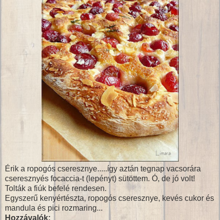
Érik a ropogós cseresznye.....így aztán tegnap vacsorára
cseresznyés focaccia-t (lepényt) sütöttem. Ó, de jó volt!
Tolták a fiúk befelé rendesen.
Egyszerű kenyértészta, ropogós cseresznye, kevés cukor és
mandula és pici rozmaring...
Hozzávalók: