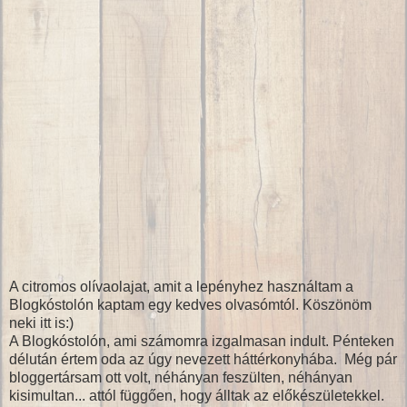
A citromos olívaolajat, amit a lepényhez használtam a
Blogkóstolón kaptam egy kedves olvasómtól. Köszönöm
neki itt is:)
A Blogkóstolón, ami számomra izgalmasan indult. Pénteken
délután értem oda az úgy nevezett háttérkonyhába. Még pár
bloggertársam ott volt, néhányan feszülten, néhányan
kisimultan... attól függően, hogy álltak az előkészületekkel.