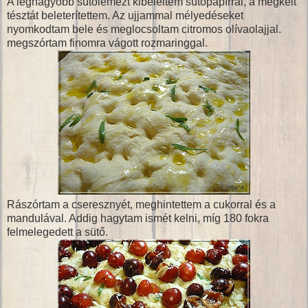
A legnagyobb sütőlemezt kibéleltem sütőpapírral, a megkelt
tésztát beleterítettem. Az ujjammal mélyedéseket
nyomkodtam bele és meglocsoltam citromos olívaolajjal.
megszórtam finomra vágott rozmaringgal.
Rászórtam a cseresznyét, meghintettem a cukorral és a
mandulával. Addig hagytam ismét kelni, míg 180 fokra
felmelegedett a sütő.