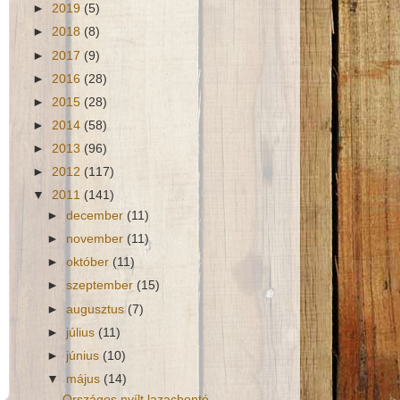
►
2019
(5)
►
2018
(8)
►
2017
(9)
►
2016
(28)
►
2015
(28)
►
2014
(58)
►
2013
(96)
►
2012
(117)
▼
2011
(141)
►
december
(11)
►
november
(11)
►
október
(11)
►
szeptember
(15)
►
augusztus
(7)
►
július
(11)
►
június
(10)
▼
május
(14)
Országos nyílt lazacbontó