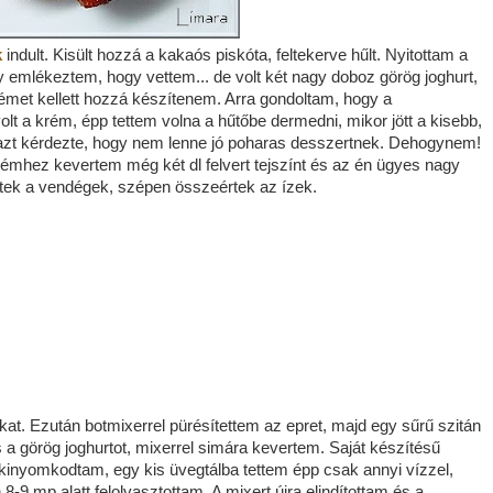
k
indult. Kisült hozzá a kakaós piskóta, feltekerve hűlt. Nyitottam a
y emlékeztem, hogy vettem... de volt két nagy doboz görög joghurt,
émet kellett hozzá készítenem. Arra gondoltam, hogy a
lt a krém, épp tettem volna a hűtőbe dermedni, mikor jött a kisebb,
, azt kérdezte, hogy nem lenne jó poharas desszertnek. Dehogynem!
émhez kevertem még két dl felvert tejszínt és az én ügyes nagy
eztek a vendégek, szépen összeértek az ízek.
kat. Ezután botmixerrel pürésítettem az epret, majd egy sűrű szitán
a görög joghurtot, mixerrel simára kevertem. Saját készítésű
 kinyomkodtam, egy kis üvegtálba tettem épp csak annyi vízzel,
8-9 mp alatt felolvasztottam. A mixert újra elindítottam és a