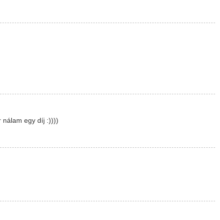
nálam egy díj :))))