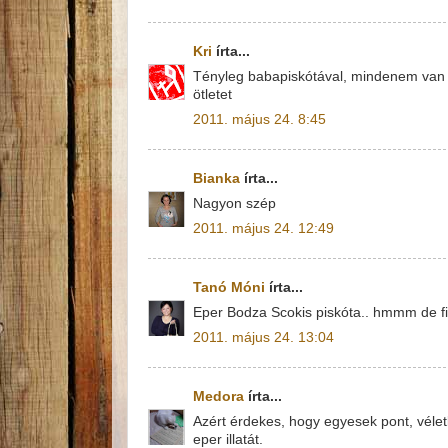
Kri
írta...
Tényleg babapiskótával, mindenem van h
ötletet
2011. május 24. 8:45
Bianka
írta...
Nagyon szép
2011. május 24. 12:49
Tanó Móni
írta...
Eper Bodza Scokis piskóta.. hmmm de fin
2011. május 24. 13:04
Medora
írta...
Azért érdekes, hogy egyesek pont, vélet
eper illatát.