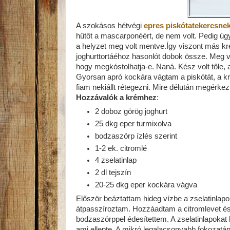
A szokásos hétvégi
epres piskótatekercsne
hűtőt a mascarponéért, de nem volt. Pedig úg
a helyzet meg volt mentve.Így viszont más kr
joghurttortáéhoz hasonlót dobok össze. Meg vo
hogy megkóstolhatja-e. Naná. Kész volt tőle
Gyorsan apró kockára vágtam a piskótát, a kr
fiam nekiállt rétegezni. Mire délután megérk
Hozzávalók a krémhez
:
2 doboz görög joghurt
25 dkg eper turmixolva
bodzaszörp ízlés szerint
1-2 ek. citromlé
4 zselatinlap
2 dl tejszín
20-25 dkg eper kockára vágva
Először beáztattam hideg vízbe a zselatinlapo
átpasszíroztam. Hozzáadtam a citromlevet és 
bodzaszörppel édesítettem. A zselatinlapokat
ami ellepte. A mikró legalacsonyabb fokozatán 