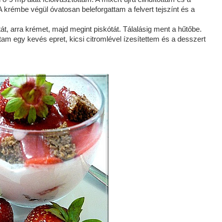
 A krémbe végül óvatosan beleforgattam a felvert tejszínt és a
át, arra krémet, majd megint piskótát. Tálalásig ment a hűtőbe.
tam egy kevés epret, kicsi citromlével ízesítettem és a desszert