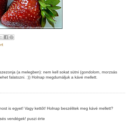
rt
szezonja (a melegben): nem kell sokat sütni (gondolom, morzsás
ehet falatozni. :)) Holnap megdumáljuk a kávé mellett.
most is egyet! Vagy kettőt! Holnap beszélitek meg kávé mellett?
csés vendégek! puszi érte