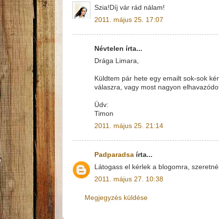
Szia!Díj vár rád nálam!
2011. május 25. 17:07
Névtelen írta...
Drága Limara,
Küldtem pár hete egy emailt sok-sok ké
válaszra, vagy most nagyon elhavazódot
Üdv:
Timon
2011. május 25. 21:14
Padparadsa
írta...
Látogass el kérlek a blogomra, szeretn
2011. május 27. 10:38
Megjegyzés küldése