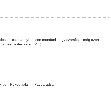
rdéssel, csak annyit tessen mondani, hogy számítsak még azért
t a pékmester asszony? :))
ék adni Neked valamit! Padparadsa