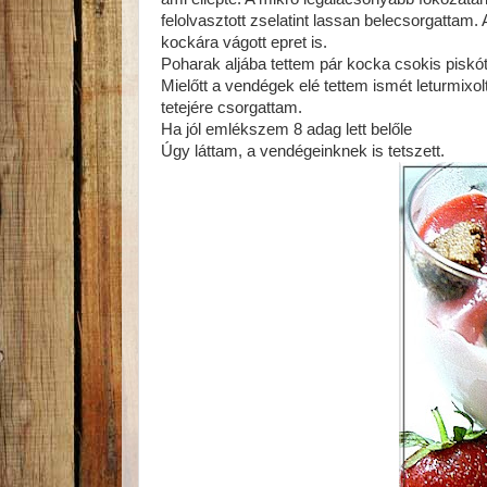
felolvasztott zselatint lassan belecsorgattam.
kockára vágott epret is.
Poharak aljába tettem pár kocka csokis piskót
Mielőtt a vendégek elé tettem ismét leturmixol
tetejére csorgattam.
Ha jól emlékszem 8 adag lett belőle
Úgy láttam, a vendégeinknek is tetszett.