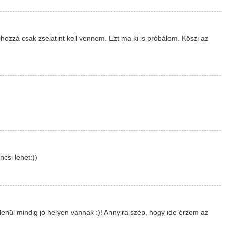
ozzá csak zselatint kell vennem. Ezt ma ki is próbálom. Köszi az
csi lehet:))
lenül mindig jó helyen vannak :)! Annyira szép, hogy ide érzem az