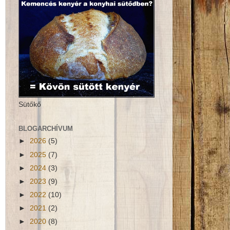
Sütőkő
BLOGARCHÍVUM
►
2026
(5)
►
2025
(7)
►
2024
(3)
►
2023
(9)
►
2022
(10)
►
2021
(2)
►
2020
(8)