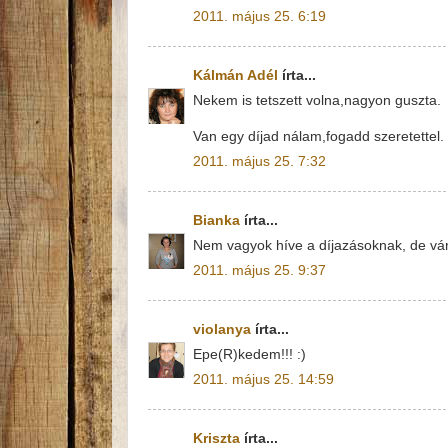
2011. május 25. 6:19
Kálmán Adél
írta...
Nekem is tetszett volna,nagyon guszta.
Van egy díjad nálam,fogadd szeretettel.
2011. május 25. 7:32
Bianka
írta...
Nem vagyok híve a díjazásoknak, de vár 
2011. május 25. 9:37
violanya
írta...
Epe(R)kedem!!! :)
2011. május 25. 14:59
Kriszta
írta...