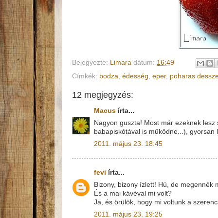
Bejegyezte:
Limara
dátum:
16:49
Címkék:
bodza
,
édesség
,
eper
,
poharas dessze
12 megjegyzés:
Macus
írta...
Nagyon guszta! Most már ezeknek lesz 
babapiskótával is működne...), gyorsan l
2011. május 23. 18:45
fevi
írta...
Bizony, bizony ízlett! Hú, de megennék 
És a mai kávéval mi volt?
Ja, és örülök, hogy mi voltunk a szeren
2011. május 23. 19:25