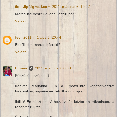
ildik.flp@gmail.com
2011. március 6. 19:27
Marcsi hol veszel levendulaszirupot?
Válasz
fevi
2011. március 6. 20:44
Ebből sem maradt kóstoló?
Válasz
Limara
2011. március 7. 8:58
Köszönöm szépen!:)
Kedves Marianna! Én a PhotoFiltre képszerkesztőt
használom, ingyenesen letölthető program.
Ildikó! Én készítem. A hozzávalók között ha rákattintasz a
recepthez jutsz