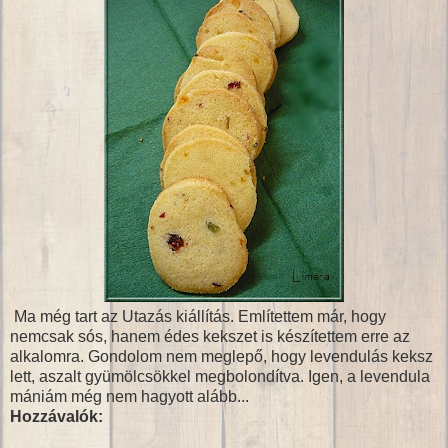
Ma még tart az Utazás kiállítás. Említettem már, hogy
nemcsak sós, hanem édes kekszet is készítettem erre az
alkalomra. Gondolom nem meglepő, hogy levendulás keksz
lett, aszalt gyümölcsökkel megbolondítva. Igen, a levendula
mániám még nem hagyott alább...
Hozzávalók: