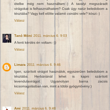
ételbe még nem használtam:-) A tavalyi megszáradt
virágokat is felhasználhatom? Csak úgy natúr beledobom a
tésztába? Vagy kell előtte valamit csinálni vele? köszi:-)
Válasz
Tanó Móni
2011. március 6. 9:03
A fenti kérdés én voltam:-))
Válasz
Limara
2011. március 6. 9:46
Igen, szárított virágot használok, egyszerűen beledobom a
tésztába. Herbáriánál lehet is kapni szárított
levendulavirágot. Ugyanolyan barna zacsis
kicsomagolásban van, mint a többi gyógynövény:)
Válasz
Ami
2011. március 6. 9:48