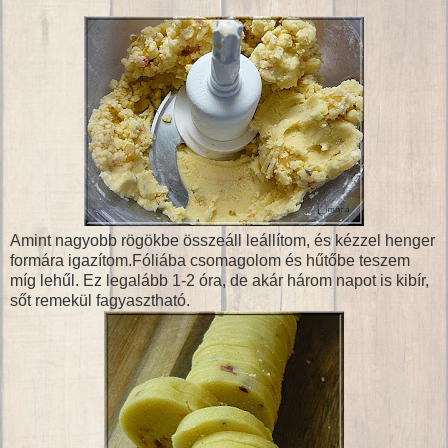
Amint nagyobb rögökbe összeáll leállítom, és kézzel henger
formára igazítom.Fóliába csomagolom és hűtőbe teszem
míg lehűl. Ez legalább 1-2 óra, de akár három napot is kibír,
sőt remekül fagyasztható.