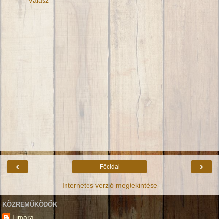
Válasz
‹
›
Főoldal
Internetes verzió megtekintése
KÖZREMŰKÖDŐK
Limara