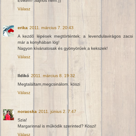
Évikém! Sajnos nem:))
Válasz
erika
2011. március 7. 20:43
A kezdő lépések megtörténtek: a levendulavirágos zacsi
már a konyhában lóg!
Nagyon kívánatosak és gyönyörűek a kekszek!
Válasz
Ildikó
2011. március 8. 19:32
Megtaláltam,megcsinálom. köszi
Válasz
noracska
2011. június 2. 7:47
Szia!
Margarinnal is működik szerinted? Köszi!
Válasz