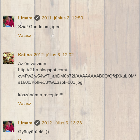
Limara
2011. június 2. 12:50
Szia! Gondolom, igen..
Válasz
Katina
2012. július 6. 12:02
Az én verzióm:
http://2.bp.blogspot.com/-
cv4Pw2jw54w/T_ahDM0p72I/AAAAAAAAB0Q/QfkjXKuLi0M/
s1600/Koll%C3%A1zsok-001.jpg
köszönöm a receptet!!!
Válasz
Limara
2012. július 6. 13:23
Gyönyörűek! :))