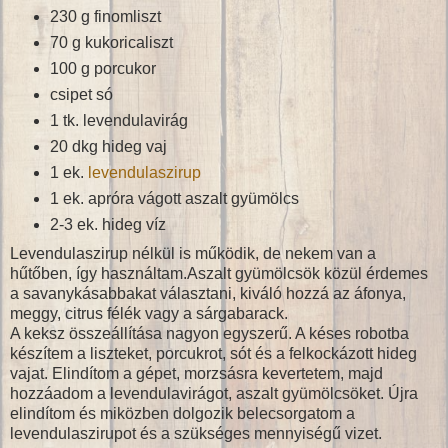
230 g finomliszt
70 g kukoricaliszt
100 g porcukor
csipet só
1 tk. levendulavirág
20 dkg hideg vaj
1 ek.
levendulaszirup
1 ek. apróra vágott aszalt gyümölcs
2-3 ek. hideg víz
Levendulaszirup nélkül is működik, de nekem van a
hűtőben, így használtam.Aszalt gyümölcsök közül érdemes
a savanykásabbakat választani, kiváló hozzá az áfonya,
meggy, citrus félék vagy a sárgabarack.
A keksz összeállítása nagyon egyszerű. A késes robotba
készítem a liszteket, porcukrot, sót és a felkockázott hideg
vajat. Elindítom a gépet, morzsásra kevertetem, majd
hozzáadom a levendulavirágot, aszalt gyümölcsöket. Újra
elindítom és miközben dolgozik belecsorgatom a
levendulaszirupot és a szükséges mennyiségű vizet.