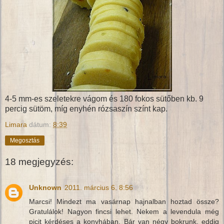
4-5 mm-es szeletekre vágom és 180 fokos sütőben kb. 9
percig sütöm, míg enyhén rózsaszín színt kap.
Limara
dátum:
8:39
Megosztás
18 megjegyzés:
Unknown
2011. március 6. 8:56
Marcsi! Mindezt ma vasárnap hajnalban hoztad össze?
Gratulálok! Nagyon fincsi lehet. Nekem a levendula még
picit kérdéses a konyhában. Bár van négy bokrunk, eddig