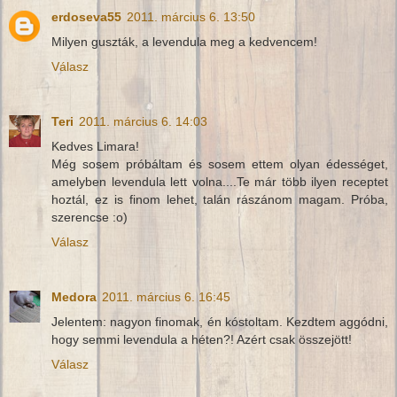
erdoseva55
2011. március 6. 13:50
Milyen guszták, a levendula meg a kedvencem!
Válasz
Teri
2011. március 6. 14:03
Kedves Limara!
Még sosem próbáltam és sosem ettem olyan édességet,
amelyben levendula lett volna....Te már több ilyen receptet
hoztál, ez is finom lehet, talán rászánom magam. Próba,
szerencse :o)
Válasz
Medora
2011. március 6. 16:45
Jelentem: nagyon finomak, én kóstoltam. Kezdtem aggódni,
hogy semmi levendula a héten?! Azért csak összejött!
Válasz