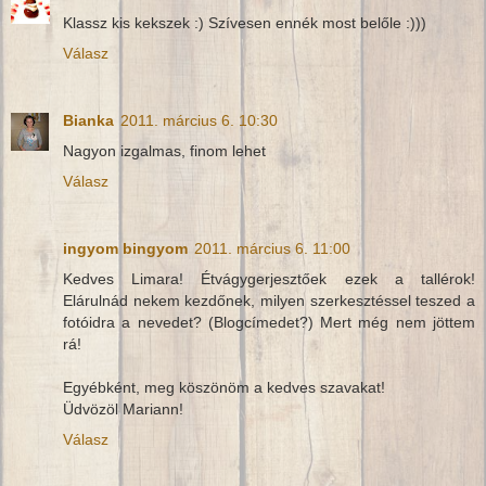
Klassz kis kekszek :) Szívesen ennék most belőle :)))
Válasz
Bianka
2011. március 6. 10:30
Nagyon izgalmas, finom lehet
Válasz
ingyom bingyom
2011. március 6. 11:00
Kedves Limara! Étvágygerjesztőek ezek a tallérok!
Elárulnád nekem kezdőnek, milyen szerkesztéssel teszed a
fotóidra a nevedet? (Blogcímedet?) Mert még nem jöttem
rá!
Egyébként, meg köszönöm a kedves szavakat!
Üdvözöl Mariann!
Válasz