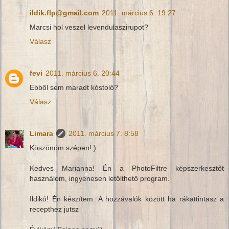
ildik.flp@gmail.com
2011. március 6. 19:27
Marcsi hol veszel levendulaszirupot?
Válasz
fevi
2011. március 6. 20:44
Ebből sem maradt kóstoló?
Válasz
Limara
2011. március 7. 8:58
Köszönöm szépen!:)
Kedves Marianna! Én a PhotoFiltre képszerkesztőt
használom, ingyenesen letölthető program.
Ildikó! Én készítem. A hozzávalók között ha rákattintasz a
recepthez jutsz