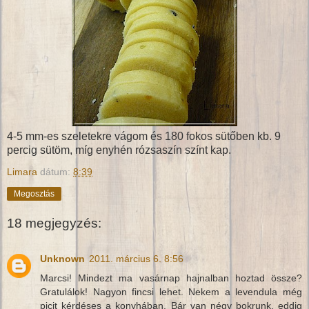
4-5 mm-es szeletekre vágom és 180 fokos sütőben kb. 9
percig sütöm, míg enyhén rózsaszín színt kap.
Limara
dátum:
8:39
Megosztás
18 megjegyzés:
Unknown
2011. március 6. 8:56
Marcsi! Mindezt ma vasárnap hajnalban hoztad össze?
Gratulálok! Nagyon fincsi lehet. Nekem a levendula még
picit kérdéses a konyhában. Bár van négy bokrunk, eddig