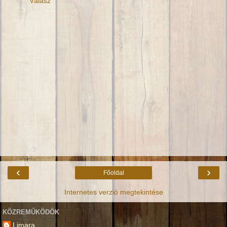
Válasz
‹
›
Főoldal
Internetes verzió megtekintése
KÖZREMŰKÖDŐK
Limara