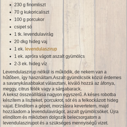
230 g finomliszt
70 g kukoricaliszt
100 g porcukor
csipet só
1 tk. levendulavirág
20 dkg hideg vaj
1 ek.
levendulaszirup
1 ek. apróra vágott aszalt gyümölcs
2-3 ek. hideg víz
Levendulaszirup nélkül is működik, de nekem van a
hűtőben, így használtam.Aszalt gyümölcsök közül érdemes
a savanykásabbakat választani, kiváló hozzá az áfonya,
meggy, citrus félék vagy a sárgabarack.
A keksz összeállítása nagyon egyszerű. A késes robotba
készítem a liszteket, porcukrot, sót és a felkockázott hideg
vajat. Elindítom a gépet, morzsásra kevertetem, majd
hozzáadom a levendulavirágot, aszalt gyümölcsöket. Újra
elindítom és miközben dolgozik belecsorgatom a
levendulaszirupot és a szükséges mennyiségű vizet.