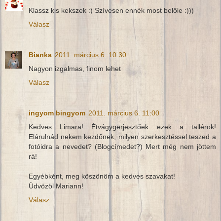
Klassz kis kekszek :) Szívesen ennék most belőle :)))
Válasz
Bianka
2011. március 6. 10:30
Nagyon izgalmas, finom lehet
Válasz
ingyom bingyom
2011. március 6. 11:00
Kedves Limara! Étvágygerjesztőek ezek a tallérok!
Elárulnád nekem kezdőnek, milyen szerkesztéssel teszed a
fotóidra a nevedet? (Blogcímedet?) Mert még nem jöttem
rá!
Egyébként, meg köszönöm a kedves szavakat!
Üdvözöl Mariann!
Válasz