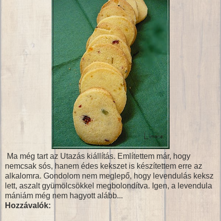
Ma még tart az Utazás kiállítás. Említettem már, hogy
nemcsak sós, hanem édes kekszet is készítettem erre az
alkalomra. Gondolom nem meglepő, hogy levendulás keksz
lett, aszalt gyümölcsökkel megbolondítva. Igen, a levendula
mániám még nem hagyott alább...
Hozzávalók: