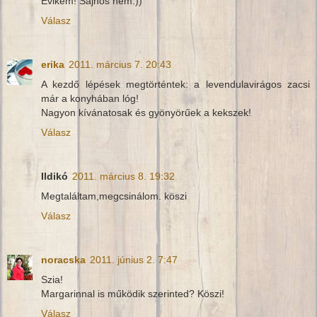
Évikém! Sajnos nem:))
Válasz
erika
2011. március 7. 20:43
A kezdő lépések megtörténtek: a levendulavirágos zacsi
már a konyhában lóg!
Nagyon kívánatosak és gyönyörűek a kekszek!
Válasz
Ildikó
2011. március 8. 19:32
Megtaláltam,megcsinálom. köszi
Válasz
noracska
2011. június 2. 7:47
Szia!
Margarinnal is működik szerinted? Köszi!
Válasz