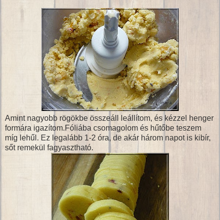
Amint nagyobb rögökbe összeáll leállítom, és kézzel henger
formára igazítom.Fóliába csomagolom és hűtőbe teszem
míg lehűl. Ez legalább 1-2 óra, de akár három napot is kibír,
sőt remekül fagyasztható.