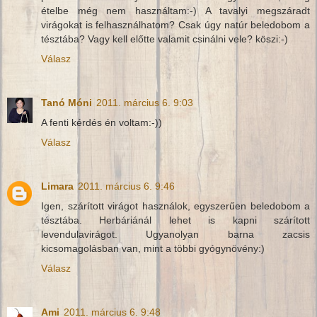
ételbe még nem használtam:-) A tavalyi megszáradt
virágokat is felhasználhatom? Csak úgy natúr beledobom a
tésztába? Vagy kell előtte valamit csinálni vele? köszi:-)
Válasz
Tanó Móni
2011. március 6. 9:03
A fenti kérdés én voltam:-))
Válasz
Limara
2011. március 6. 9:46
Igen, szárított virágot használok, egyszerűen beledobom a
tésztába. Herbáriánál lehet is kapni szárított
levendulavirágot. Ugyanolyan barna zacsis
kicsomagolásban van, mint a többi gyógynövény:)
Válasz
Ami
2011. március 6. 9:48