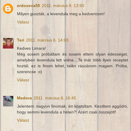
erdoseva55
2011. március 6. 13:50
Milyen guszták, a levendula meg a kedvencem!
Válasz
Teri
2011. március 6. 14:03
Kedves Limara!
Még sosem próbáltam és sosem ettem olyan édességet,
amelyben levendula lett volna....Te már több ilyen receptet
hoztál, ez is finom lehet, talán rászánom magam. Próba,
szerencse :o)
Válasz
Medora
2011. március 6. 16:45
Jelentem: nagyon finomak, én kóstoltam. Kezdtem aggódni,
hogy semmi levendula a héten?! Azért csak összejött!
Válasz