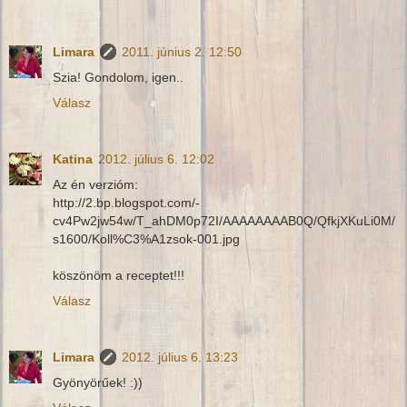
Limara
2011. június 2. 12:50
Szia! Gondolom, igen..
Válasz
Katina
2012. július 6. 12:02
Az én verzióm:
http://2.bp.blogspot.com/-
cv4Pw2jw54w/T_ahDM0p72I/AAAAAAAAB0Q/QfkjXKuLi0M/
s1600/Koll%C3%A1zsok-001.jpg
köszönöm a receptet!!!
Válasz
Limara
2012. július 6. 13:23
Gyönyörűek! :))