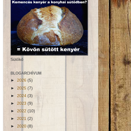
Sütőkő
BLOGARCHÍVUM
►
2026
(5)
►
2025
(7)
►
2024
(3)
►
2023
(9)
►
2022
(10)
►
2021
(2)
►
2020
(8)