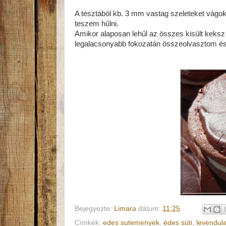
A tésztából kb. 3 mm vastag szeleteket vágok
teszem hűlni.
Amikor alaposan lehűl az összes kisült keksz
legalacsonyabb fokozatán összeolvasztom és
Bejegyezte:
Limara
dátum:
11:25
Címkék:
edes sutemenyek
,
édes süti
,
levendul