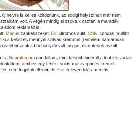
 új helyre is kellett költöznünk, az eddigi helyszínen már nem
lj asztalkám volt. A végén mindig el szoktuk osztani a maradék
aládom reklamált is.
tt,
Macus
zabkekszeket,
Évi
citromos sütit,
Szilvi
csodás muffint
ztikus kekszet, mennyei szilvás krémmel (remélem hamarosan
kuszos-fehér csokis bonbont, de volt lángos, és sok-sok aszalt
zör a
Napraforgóra
gondoltam, mint később kiderült a többiek várták
tt döntöttem, amihez egy fehér csokis-mascarponés krémet
etet, nem fogjátok elhinni, de
Eszter
levendulás-mentás