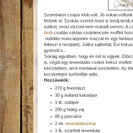
Szombaton csajos klub volt. Jó sokan voltunk,
fértünk el. Szokás szerint most is terülj-terü
sütiket, most viszont nem maradt semmi. A cs
Andi
csodás céklás-csokilencsés muffint hozo
nutellás-mascarponés mázzal és egy fantas
felteszi a receptet), Julika sajttortát, Évi kó
gyümölcs...
Sokáig agyaltam, hogy én mit is vigyek. Elős
is, végül egy levendulás-csokis keksz melle
késíztettem, amit mentával ízesítettem. Az ihl
kecsketejes tusfürdője adta.
Hozzávalók:
270 g finomliszt
30 g holland kakaópor
1 tk. sütőpor
200 g hideg vaj
80 g porcukor
2 ek.
levendulaszirup
1 tk. szárított levendula