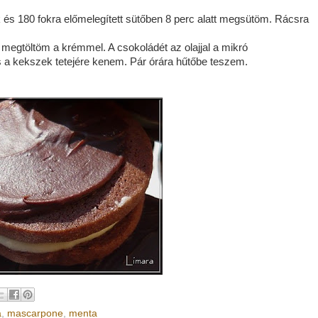
 és 180 fokra előmelegített sütőben 8 perc alatt megsütöm. Rácsra
 megtöltöm a krémmel. A csokoládét az olajjal a mikró
 a kekszek tetejére kenem. Pár órára hűtőbe teszem.
a
,
mascarpone
,
menta