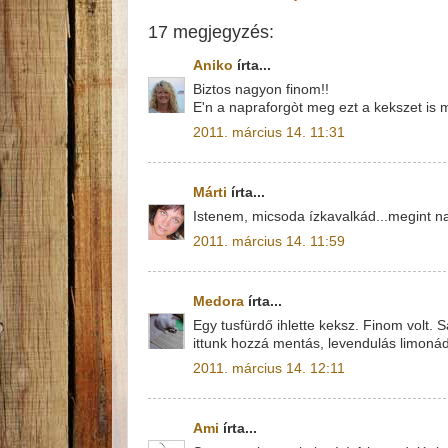
17 megjegyzés:
Aniko
írta...
Biztos nagyon finom!!
E'n a napraforgòt meg ezt a kekszet is
2011. március 14. 11:31
Márti
írta...
Istenem, micsoda ízkavalkád...megint nag
2011. március 14. 11:59
Medora
írta...
Egy tusfürdő ihlette keksz. Finom volt. 
ittunk hozzá mentás, levendulás limonád
2011. március 14. 12:11
Ami
írta...