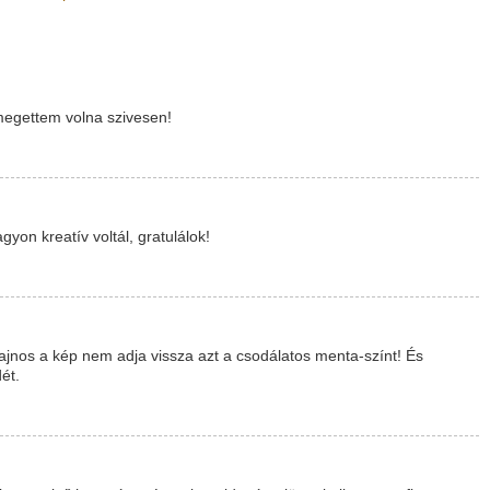
 megettem volna szivesen!
yon kreatív voltál, gratulálok!
Sajnos a kép nem adja vissza azt a csodálatos menta-színt! És
ét.