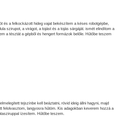
a sót és a felkockázott hideg vajat bekészítem a késes robotgépbe,
szirupot, a virágot, a tojást és a tojás sárgáját. ismét elindítom a
m a tésztát a gépből és hengert formázok belőle. Hűtőbe teszem
elmelegített tejszínbe kell beáztatni, rövid ideig állni hagyni, majd
ölött felolvasztom, langyosra hűtöm. Kis adagokban keverem hozzá a
ntasziruppal ízesítem. Hűtőbe teszem.