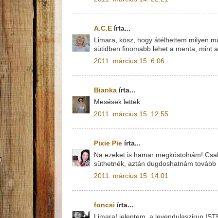
A.C.E
írta...
Limara, kösz, hogy átélhettem milyen m
sütidben finomabb lehet a menta, mint a
2011. március 15. 6:06
Bianka
írta...
Mesések lettek
2011. március 15. 12:55
Pixie Pie
írta...
Na ezeket is hamar megkóstolnám! Csak 
süthetnék, aztán dugdoshatnám tovább a
2011. március 15. 14:01
foncsi
írta...
Limara! jelentem, a levendulaszirup ISTE