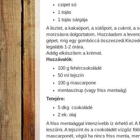
csipet só
1 tojás
1 tojás sárgája
A lisztet, a kakaóport, a sütőport, a cukrot, 
morzsásra dolgoztatom. Hozzáadom a levendula 
gépet, míg egy gombóccá összeszedi.Kiszede
legalább 1-2 órára.
Addig elkészítem a krémet.
Hozzávalók
:
100 g fehércsokoládé
50 ml tejszín
100 g mascarpone
mentaszirup (vagy friss mentaág)
Tetejére:
5 dkg csokoládé
2 ek. olaj
A friss mentaággal intenzívebb íz érhető el. A f
leszűrni. A tejszínt és a csokoládét vízgőz f
mascarponét, végül ha nincs friss menta, me