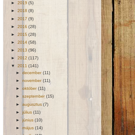
►
2019
(5)
►
2018
(8)
►
2017
(9)
►
2016
(28)
►
2015
(28)
►
2014
(58)
►
2013
(96)
►
2012
(117)
▼
2011
(141)
►
december
(11)
►
november
(11)
►
október
(11)
►
szeptember
(15)
►
augusztus
(7)
►
július
(11)
►
június
(10)
►
május
(14)