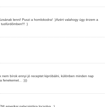
úzsának lenni! Puszi a homlokodra! :)Azért valahogy úgy érzem a
 tusfürdőmben!!! :)
nem bírok ennyi jó receptet kipróbálni, különben minden nap
 fenekemet... :)))
NI amerikai palacsintára locsolva. :)