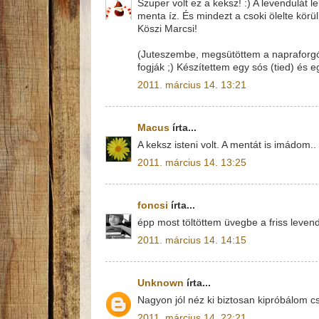
Szuper volt ez a keksz! :) A levendulát 
menta íz. És mindezt a csoki ölelte körü
Köszi Marcsi!
(Juteszembe, megsütöttem a napraforgós
fogják ;) Készítettem egy sós (tied) és e
2011. március 14. 13:21
Macus
írta...
A keksz isteni volt. A mentát is imádom..
2011. március 14. 13:25
foncsi
írta...
épp most töltöttem üvegbe a friss levend
2011. március 14. 14:15
Unknown
írta...
Nagyon jól néz ki biztosan kipróbálom 
2011. március 14. 22:21