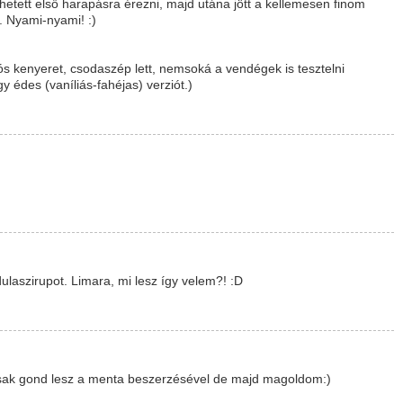
lehetett első harapásra érezni, majd utána jött a kellemesen finom
l. Nyami-nyami! :)
 kenyeret, csodaszép lett, nemsoká a vendégek is tesztelni
gy édes (vaníliás-fahéjas) verziót.)
ulaszirupot. Limara, mi lesz így velem?! :D
csak gond lesz a menta beszerzésével de majd magoldom:)