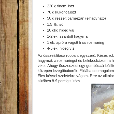
230 g finom liszt
70 g kukoricaliszt
50 g reszelt parmezán (elhagyható)
1,5 tk. só
20 dkg hideg vaj
1-2 ek. szárított hagyma
1 ek. apróra vágott friss rozmaring
4-5 ek. hideg víz
Az összeállítása roppant egyszerű. Késes robo
hagymát, a rozmaringot és belekockázom a hi
vizet. Ahogy összeszedi egy gombóccá leállí
közepén levegőbuborék. Fóliába csomagolom é
Éles késsel szeletekre vágom. Erre az alkalo
sütőben 8-9 percig sütöm.