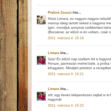
Praliné Zsuzsi
írta...
Húúú Limara, ez nagyon-nagyon tetszik!
mennyi ideig tartott neked a hagyma me
igen, mondjuk annyival csökkenteni kéne
(Bocsánat, az előző is én voltam, csak ro
2011. március 4. 15:16
Limara
írta...
Szia! Én előző nap szeltem fel a hagymá
Persze, parmezán mehet bele, a próba ve
kihagytam. Mindjárt pótolom a receptben
2011. március 4. 15:21
Limara
írta...
sőt, egy kevés kékpenészes sajttal is el
hagymát
2011. március 4. 15:22