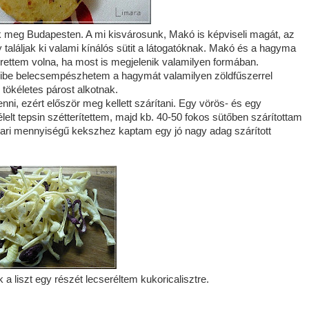
k meg Budapesten. A mi kisvárosunk, Makó is képviseli magát, az
gy találjak ki valami kínálós sütit a látogatóknak. Makó és a hagyma
ettem volna, ha most is megjelenik valamilyen formában.
mibe belecsempészhetem a hagymát valamilyen zöldfűszerrel
 tökéletes párost alkotnak.
nni, ezért először meg kellett szárítani. Egy vörös- és egy
élelt tepsin szétterítettem, majd kb. 40-50 fokos sütőben szárítottam
ipari mennyiségű kekszhez kaptam egy jó nagy adag szárított
 liszt egy részét lecseréltem kukoricalisztre.