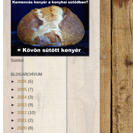
Sütőkő
BLOGARCHÍVUM
►
2026
(5)
►
2025
(7)
►
2024
(3)
►
2023
(9)
►
2022
(10)
►
2021
(2)
►
2020
(8)