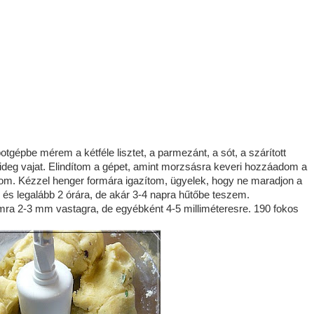
tgépbe mérem a kétféle lisztet, a parmezánt, a sót, a szárított
deg vajat. Elindítom a gépet, amint morzsásra keveri hozzáadom a
tom. Kézzel henger formára igazítom, ügyelek, hogy ne maradjon a
s legalább 2 órára, de akár 3-4 napra hűtőbe teszem.
mra 2-3 mm vastagra, de egyébként 4-5 milliméteresre. 190 fokos