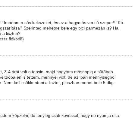
!! Imádom a sós kekszeket, és ez a hagymás verzió szuper!!! Kb.
gszárítása? Szerinted mehetne bele egy pici parmezán is? Ha
 a liszten?
ssz fiókból!)
t, 3-4 órát volt a tepsin, majd hagytam másnapig a sütőben.
rzióba én is tettem, mennyei volt, de az ipari mennyiségből
. Nem kell csökkenteni a lisztet, pluszban mehet bele 5 dkg.
 tudom képzelni, de tényleg csak kevéssel, hogy ne nyomja el a