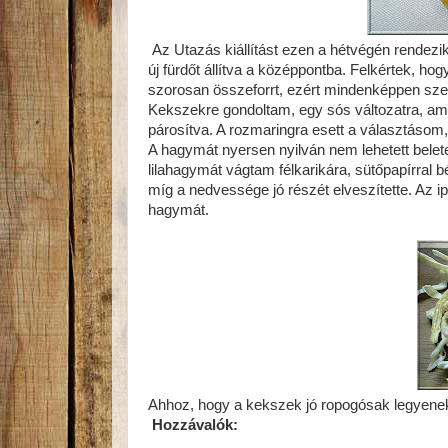
Az Utazás kiállítást ezen a hétvégén rendezi
új fürdőt állítva a középpontba. Felkértek, ho
szorosan összeforrt, ezért mindenképpen szer
Kekszekre gondoltam, egy sós változatra, a
párosítva. A rozmaringra esett a választásom,
A hagymát nyersen nyilván nem lehetett belete
lilahagymát vágtam félkarikára, sütőpapírral b
míg a nedvessége jó részét elveszítette. Az 
hagymát.
Ahhoz, hogy a kekszek jó ropogósak legyenek a
Hozzávalók: