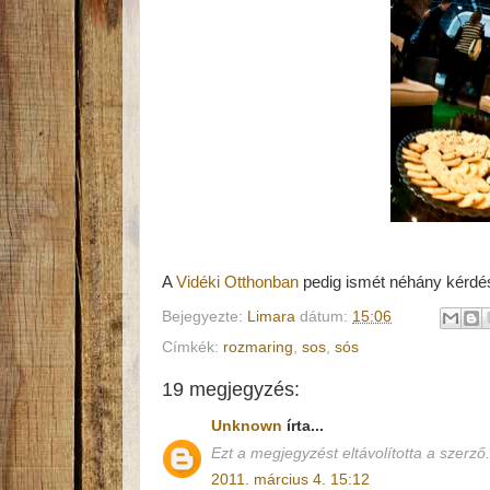
A
Vidéki Otthonban
pedig ismét néhány kérdés
Bejegyezte:
Limara
dátum:
15:06
Címkék:
rozmaring
,
sos
,
sós
19 megjegyzés:
Unknown
írta...
Ezt a megjegyzést eltávolította a szerző.
2011. március 4. 15:12