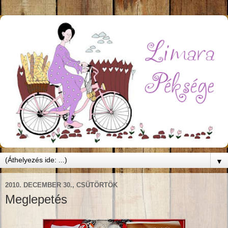
▼
2010. DECEMBER 30., CSÜTÖRTÖK
Meglepetés