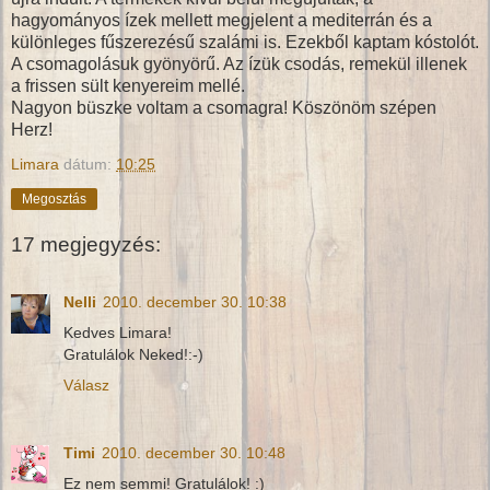
hagyományos ízek mellett megjelent a mediterrán és a
különleges fűszerezésű szalámi is. Ezekből kaptam kóstolót.
A csomagolásuk gyönyörű. Az ízük csodás, remekül illenek
a frissen sült kenyereim mellé.
Nagyon büszke voltam a csomagra! Köszönöm szépen
Herz!
Limara
dátum:
10:25
Megosztás
17 megjegyzés:
Nelli
2010. december 30. 10:38
Kedves Limara!
Gratulálok Neked!:-)
Válasz
Timi
2010. december 30. 10:48
Ez nem semmi! Gratulálok! :)