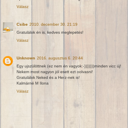
Válasz
Csibe
2010. december 30. 21:19
Gratulálok én is, kedves meglepetés!
Válasz
Unknown
2016. augusztus 6. 20:44
Egy ujszülöttnek (ez nem én vagyok:-)))))))minden vicc új!
Nekem most nagyon jól esett ezt oolvasni!
Gratulálok Neked és a Herz-nek is!
Kalmárné M Ilona
Válasz