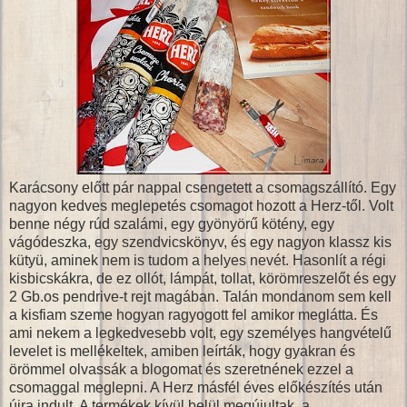
Karácsony előtt pár nappal csengetett a csomagszállító. Egy
nagyon kedves meglepetés csomagot hozott a Herz-től. Volt
benne négy rúd szalámi, egy gyönyörű kötény, egy
vágódeszka, egy szendvicskönyv, és egy nagyon klassz kis
kütyü, aminek nem is tudom a helyes nevét. Hasonlít a régi
kisbicskákra, de ez ollót, lámpát, tollat, körömreszelőt és egy
2 Gb.os pendrive-t rejt magában. Talán mondanom sem kell
a kisfiam szeme hogyan ragyogott fel amikor meglátta. És
ami nekem a legkedvesebb volt, egy személyes hangvételű
levelet is mellékeltek, amiben leírták, hogy gyakran és
örömmel olvassák a blogomat és szeretnének ezzel a
csomaggal meglepni. A Herz másfél éves előkészítés után
újra indult. A termékek kívül belül megújultak, a