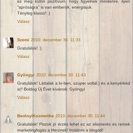
ez meg külön pozitívum, hogy figyelnek mindenre, ilyen
"apróságra" is van emberük, energiájuk.
Tényleg klassz! :)
Válasz
Szemi
2010. december 30. 11:33
Gratulálok! :)
Válasz
Gyöngyi
2010. december 30. 11:43
Gratulálok! Láttalak a tv-ben, szuper voltál:) és a kenyérkéd
is!! Boldog Új Évet kívánok: Gyöngyi
Válasz
BerényiKozmetika
2010. december 30. 11:44
Gratulálok! Piszok jó érzés lehet ez az elismerés és remek
marketingfogás a Herznek! Imádom a blogod!