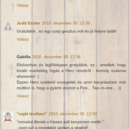
Válasz
Judit Eszter
2010. december 30. 12:30
Gratulálok , ez egy szép gesztus volt és jó helyre talált!
Válasz
Gabilla
2010. december 30. 12:36
Elsősorban és legfőképpen gratulálok, ez - amellett, hogy
kíváló marketing fogás a Herz részéről - komoly szakmai
elismerés! :)
Éppen Herz szalámit eszegetek és azon kacarásztam már
múltkor is, hogy a gyártó viszont a Pick... Two-in-one... :))
Válasz
"saját levében"
2010. december 30. 12:50
"remekül illenek a frissen sült kenyereim mellé."
- pont ezt a mondatot vártam a végére!