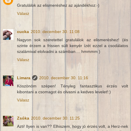
Gratulálok az elismeréshez az ajándékhoz:-)
Válasz
cucka
2010. december 30. 11:08
Nagyon sok szeretettel gratulálok az elismeréshez! (és
szinte érzem a frissen sült kenyér ízét ezzel a csodálatos
szalámival elolvadni a számban.... hmmmm )
Válasz
Limara
2010. december 30. 11:16
Köszönöm szépen! Tényleg fantasztikus érzés volt
kibontani a csomagot és olvasni a kedves levelet!:)
Válasz
Zsóka
2010. december 30. 11:25
Azti! Ilyen is van?? Elhiszem, hogy jó érzés volt, a Herz-nek