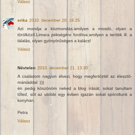
Válasz
erika
2010. december 20. 16:25
Azt mondja a közmondás:amilyen a mosdó, olyan a
törölköző.Limara pékségére fordítva:amilyen a teríték ill. a
tálalás, olyan gyönyörűséges a kalács!
Válasz
Névtelen
2010. december 21. 13:30
A családom nagyon élvezi, hogy megfertőztél az élesztő-
mániáddal :)))
én pedig köszönöm neked a blog írását, sokat tanultam
tőled, sőt az utóbbi egy évben igazán sokat spóroltunk a
konyhán.
Petra
Válasz