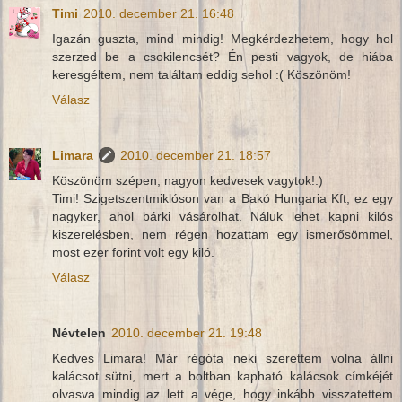
Timi
2010. december 21. 16:48
Igazán guszta, mind mindig! Megkérdezhetem, hogy hol
szerzed be a csokilencsét? Én pesti vagyok, de hiába
keresgéltem, nem találtam eddig sehol :( Köszönöm!
Válasz
Limara
2010. december 21. 18:57
Köszönöm szépen, nagyon kedvesek vagytok!:)
Timi! Szigetszentmiklóson van a Bakó Hungaria Kft, ez egy
nagyker, ahol bárki vásárolhat. Náluk lehet kapni kilós
kiszerelésben, nem régen hozattam egy ismerősömmel,
most ezer forint volt egy kiló.
Válasz
Névtelen
2010. december 21. 19:48
Kedves Limara! Már régóta neki szerettem volna állni
kalácsot sütni, mert a boltban kapható kalácsok címkéjét
olvasva mindig az lett a vége, hogy inkább visszatettem