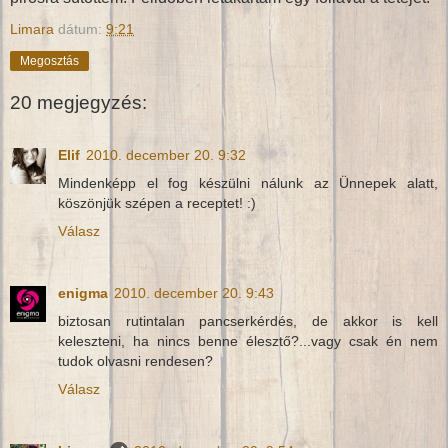
Limara
dátum:
9:21
Megosztás
20 megjegyzés:
Elif
2010. december 20. 9:32
Mindenképp el fog készülni nálunk az Ünnepek alatt,
köszönjük szépen a receptet! :)
Válasz
enigma
2010. december 20. 9:43
biztosan rutintalan pancserkérdés, de akkor is kell
keleszteni, ha nincs benne élesztő?...vagy csak én nem
tudok olvasni rendesen?
Válasz