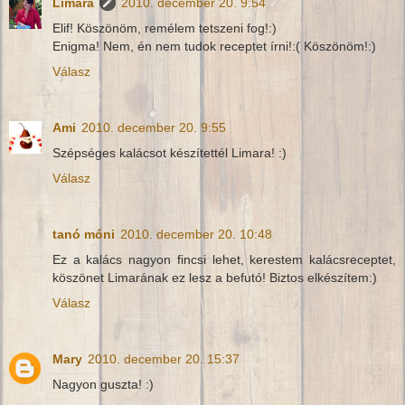
Limara
2010. december 20. 9:54
Elif! Köszönöm, remélem tetszeni fog!:)
Enigma! Nem, én nem tudok receptet írni!:( Köszönöm!:)
Válasz
Ami
2010. december 20. 9:55
Szépséges kalácsot készítettél Limara! :)
Válasz
tanó móni
2010. december 20. 10:48
Ez a kalács nagyon fincsi lehet, kerestem kalácsreceptet,
köszönet Limarának ez lesz a befutó! Biztos elkészítem:)
Válasz
Mary
2010. december 20. 15:37
Nagyon guszta! :)