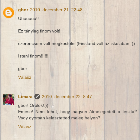
gbor
2010. december 21. 22:48
Uhuuuuu!!
Ez tényleg finom volt!
szerencsem volt megkostolni (Einstand volt az iskolaban :))
Isteni finom!!!!!!
gbor
Válasz
Limara
2010. december 22. 8:47
gbor! Örülök!:))
Emese! Nem lehet, hogy nagyon átmelegedett a tészta?
Vagy gyorsan kelesztetted meleg helyen?
Válasz