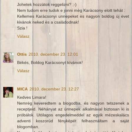
Johetek hozzàtok reggelizni? ;-)
Nem tudom erre tudok e jonni mèg Karàcsony elott tehàt :
Kellemes Karàcsonyi unnepeket ès nagyon boldog ùj èvet
kivànok neked ès a csalàdodnak!
Szia !
Válasz
Ottis
2010. december 23. 12:01
Békés, Boldog Karácsonyt kívánok!
Válasz
MICA
2010. december 23. 12:27
Kedves Limara!
Nemrég keveredtem a blogodba, és nagyon tetszenek a
receptjeid. Néhányat az ünnepek alkalmával biztosan ki is
próbálok. Utólagos engedelmeddel az egyik mézeskalács
adventi koszorúd fényképét felhasználtam a saját
blogomban.