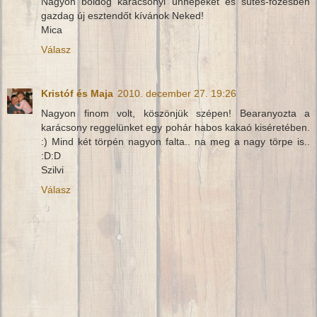
Nagyon boldog karácsonyi ünnepeket és sütés-főzésben
gazdag új esztendőt kívánok Neked!
Mica
Válasz
Kristóf és Maja
2010. december 27. 19:26
Nagyon finom volt, köszönjük szépen! Bearanyozta a
karácsony reggelünket egy pohár habos kakaó kiséretében.
:) Mind két törpén nagyon falta.. na meg a nagy törpe is..
:D:D
Szilvi
Válasz