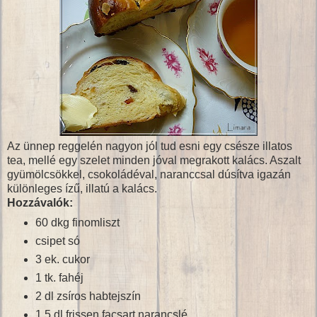
Az ünnep reggelén nagyon jól tud esni egy csésze illatos
tea, mellé egy szelet minden jóval megrakott kalács. Aszalt
gyümölcsökkel, csokoládéval, naranccsal dúsítva igazán
különleges ízű, illatú a kalács.
Hozzávalók:
60 dkg finomliszt
csipet só
3 ek. cukor
1 tk. fahéj
2 dl zsíros habtejszín
1,5 dl frissen facsart narancslé