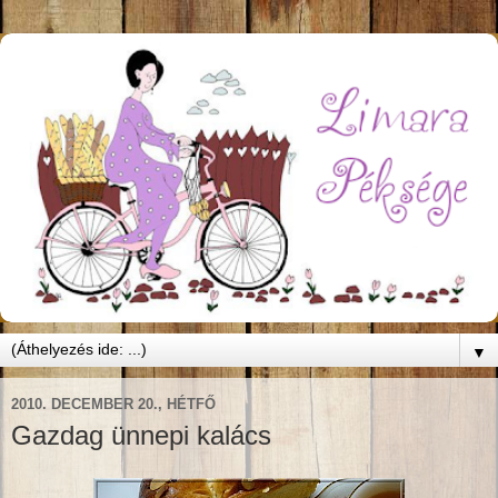
▼
2010. DECEMBER 20., HÉTFŐ
Gazdag ünnepi kalács