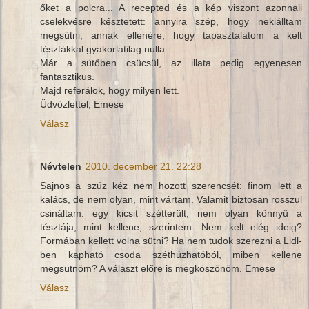
őket a polcra... A recepted és a kép viszont azonnali
cselekvésre késztetett: annyira szép, hogy nekiálltam
megsütni, annak ellenére, hogy tapasztalatom a kelt
tésztákkal gyakorlatilag nulla.
Már a sütőben csücsül, az illata pedig egyenesen
fantasztikus.
Majd referálok, hogy milyen lett.
Üdvözlettel, Emese
Válasz
Névtelen
2010. december 21. 22:28
Sajnos a szűz kéz nem hozott szerencsét: finom lett a
kalács, de nem olyan, mint vártam. Valamit biztosan rosszul
csináltam: egy kicsit szétterült, nem olyan könnyű a
tésztája, mint kellene, szerintem. Nem kelt elég ideig?
Formában kellett volna sütni? Ha nem tudok szerezni a Lidl-
ben kapható csoda széthúzhatóból, miben kellene
megsütnöm? A választ előre is megköszönöm. Emese
Válasz