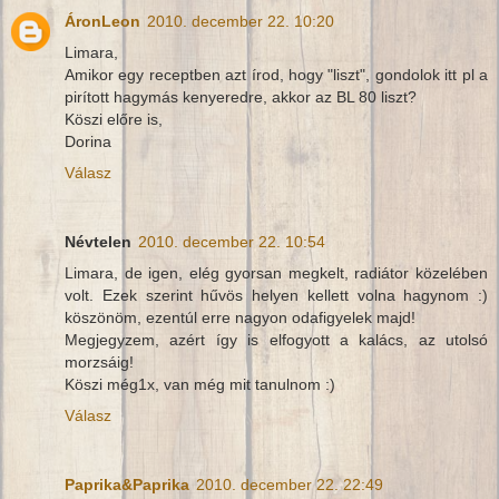
ÁronLeon
2010. december 22. 10:20
Limara,
Amikor egy receptben azt írod, hogy "liszt", gondolok itt pl a
pirított hagymás kenyeredre, akkor az BL 80 liszt?
Köszi előre is,
Dorina
Válasz
Névtelen
2010. december 22. 10:54
Limara, de igen, elég gyorsan megkelt, radiátor közelében
volt. Ezek szerint hűvös helyen kellett volna hagynom :)
köszönöm, ezentúl erre nagyon odafigyelek majd!
Megjegyzem, azért így is elfogyott a kalács, az utolsó
morzsáig!
Köszi még1x, van még mit tanulnom :)
Válasz
Paprika&Paprika
2010. december 22. 22:49