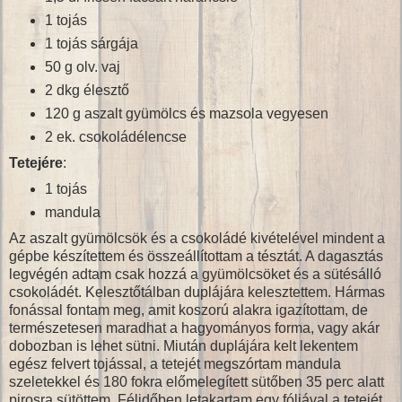
1 tojás
1 tojás sárgája
50 g olv. vaj
2 dkg élesztő
120 g aszalt gyümölcs és mazsola vegyesen
2 ek. csokoládélencse
Tetejére
:
1 tojás
mandula
Az aszalt gyümölcsök és a csokoládé kivételével mindent a
gépbe készítettem és összeállítottam a tésztát. A dagasztás
legvégén adtam csak hozzá a gyümölcsöket és a sütésálló
csokoládét. Kelesztőtálban duplájára kelesztettem. Hármas
fonással fontam meg, amit koszorú alakra igazítottam, de
természetesen maradhat a hagyományos forma, vagy akár
dobozban is lehet sütni. Miután duplájára kelt lekentem
egész felvert tojással, a tetejét megszórtam mandula
szeletekkel és 180 fokra előmelegített sütőben 35 perc alatt
pirosra sütöttem. Félidőben letakartam egy fóliával a tetejét.