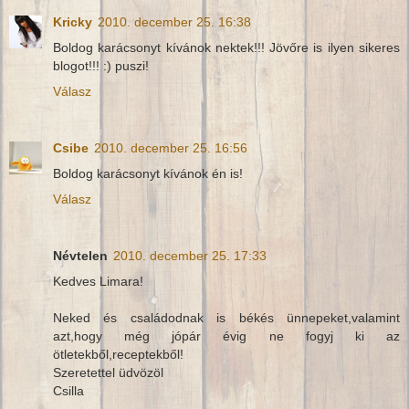
Kricky
2010. december 25. 16:38
Boldog karácsonyt kívánok nektek!!! Jövőre is ilyen sikeres
blogot!!! :) puszi!
Válasz
Csibe
2010. december 25. 16:56
Boldog karácsonyt kívánok én is!
Válasz
Névtelen
2010. december 25. 17:33
Kedves Limara!
Neked és családodnak is békés ünnepeket,valamint
azt,hogy még jópár évig ne fogyj ki az
ötletekből,receptekből!
Szeretettel üdvözöl
Csilla