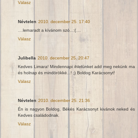
Válasz
Névtelen
2010. december 25. 17:40
....lemaradt a kívánom szó...:(....
Válasz
Julibella
2010. december 25. 20:47
Kedves Limara! Mindennapi ihletünket add meg nekünk ma
és holnap és mindörökké...! ;) Boldog Karácsonyt!
Válasz
Névtelen
2010. december 25. 21:36
Én is nagyon Boldog, Békés Karácsonyt kivánok neked és
Kedves családodnak.
Válasz