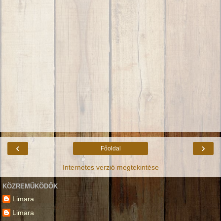
‹
›
Főoldal
Internetes verzió megtekintése
KÖZREMŰKÖDŐK
Limara
Limara