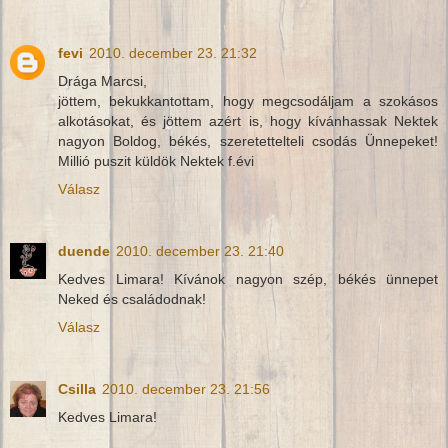
fevi
2010. december 23. 21:32
Drága Marcsi,
jöttem, bekukkantottam, hogy megcsodáljam a szokásos
alkotásokat, és jöttem azért is, hogy kívánhassak Nektek
nagyon Boldog, békés, szeretettelteli csodás Ünnepeket!
Millió puszit küldök Nektek f.évi
Válasz
duende
2010. december 23. 21:40
Kedves Limara! Kívánok nagyon szép, békés ünnepet
Neked és családodnak!
Válasz
Csilla
2010. december 23. 21:56
Kedves Limara!