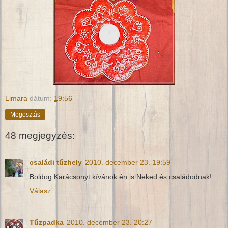
Limara
dátum:
19:56
Megosztás
48 megjegyzés:
családi tűzhely
2010. december 23. 19:59
Boldog Karácsonyt kívánok én is Neked és családodnak!
Válasz
Tűzpadka
2010. december 23. 20:27