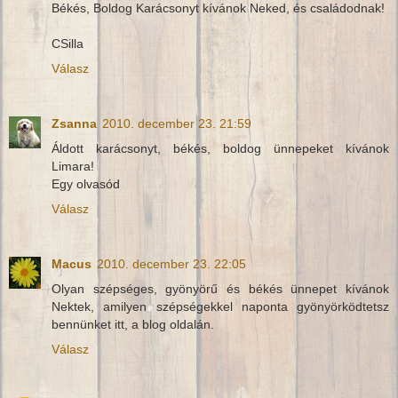
Békés, Boldog Karácsonyt kívánok Neked, és családodnak!
CSilla
Válasz
Zsanna
2010. december 23. 21:59
Áldott karácsonyt, békés, boldog ünnepeket kívánok
Limara!
Egy olvasód
Válasz
Macus
2010. december 23. 22:05
Olyan szépséges, gyönyörű és békés ünnepet kívánok
Nektek, amilyen szépségekkel naponta gyönyörködtetsz
bennünket itt, a blog oldalán.
Válasz