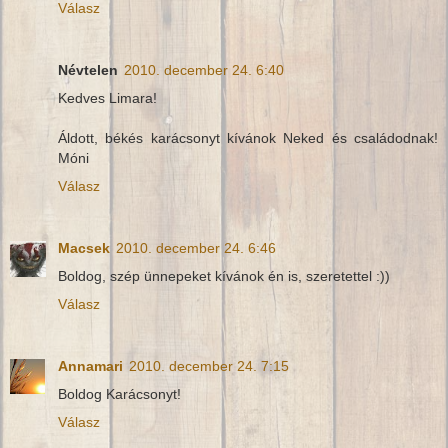
Válasz
Névtelen
2010. december 24. 6:40
Kedves Limara!
Áldott, békés karácsonyt kívánok Neked és családodnak!
Móni
Válasz
Macsek
2010. december 24. 6:46
Boldog, szép ünnepeket kívánok én is, szeretettel :))
Válasz
Annamari
2010. december 24. 7:15
Boldog Karácsonyt!
Válasz