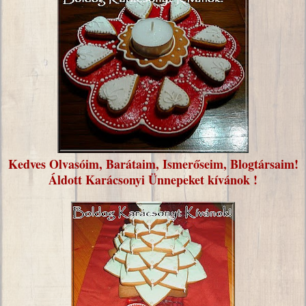
Kedves Olvasóim, Barátaim, Ismerőseim, Blogtársaim!
Áldott Karácsonyi Ünnepeket kívánok !