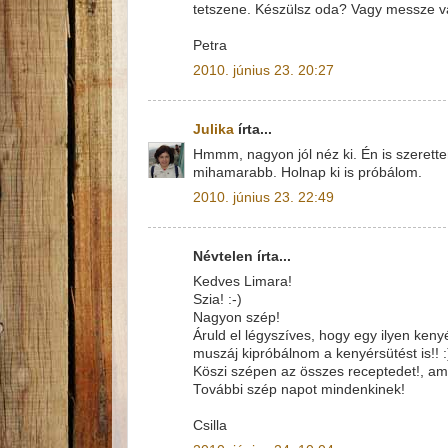
tetszene. Készülsz oda? Vagy messze 
Petra
2010. június 23. 20:27
Julika
írta...
Hmmm, nagyon jól néz ki. Én is szeret
mihamarabb. Holnap ki is próbálom.
2010. június 23. 22:49
Névtelen írta...
Kedves Limara!
Szia! :-)
Nagyon szép!
Áruld el légyszíves, hogy egy ilyen ken
muszáj kipróbálnom a kenyérsütést is!! :
Köszi szépen az összes receptedet!, amit
További szép napot mindenkinek!
Csilla