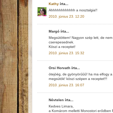
Kathy
írta...
Ahhhhhhhhhhhh a nosztalgia!!
2010. június 23. 12:20
Margó írta...
Megsütöttem! Nagyon szép lett, de nem 
cserepesednek.
Köszi a receptet!
2010. június 23. 15:32
Orsi Horvath írta...
ótejóég, de gyönyörűűű! ha ma elfogy a f
megsütök! köszi szépen a receptet!!!
2010. június 23. 16:07
Névtelen írta...
Kedves Limara,
a Komárom melletti Monostori erődben P