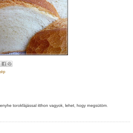
gép
enyhe torokfájással itthon vagyok, lehet, hogy megsütöm.