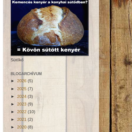
Sütőkő
BLOGARCHÍVUM
►
2026
(5)
►
2025
(7)
►
2024
(3)
►
2023
(9)
►
2022
(10)
►
2021
(2)
►
2020
(8)