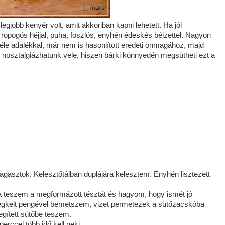
gjobb kenyér volt, amit akkoriban kapni lehetett. Ha jól
ropogós héjjal, puha, foszlós, enyhén édeskés bélzettel. Nagyon
le adalékkal, már nem is hasonlított eredeti önmagához, majd
thon nosztalgiázhatunk vele, hiszen bárki könnyedén megsütheti ezt a
agasztok. Kelesztőtálban duplájára kelesztem. Enyhén lisztezett
.
ba teszem a megformázott tésztát és hagyom, hogy ismét jó
n megkelt pengével bemetszem, vizet permetezek a sütőzacskóba
egített sütőbe teszem.
rccel több idő kell neki.