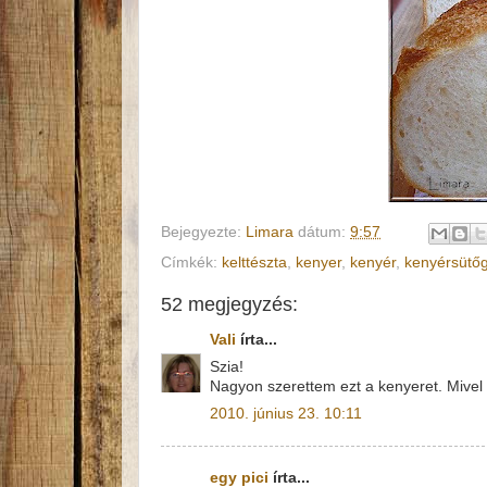
Bejegyezte:
Limara
dátum:
9:57
Címkék:
kelttészta
,
kenyer
,
kenyér
,
kenyérsütő
52 megjegyzés:
Vali
írta...
Szia!
Nagyon szerettem ezt a kenyeret. Mivel 
2010. június 23. 10:11
egy pici
írta...