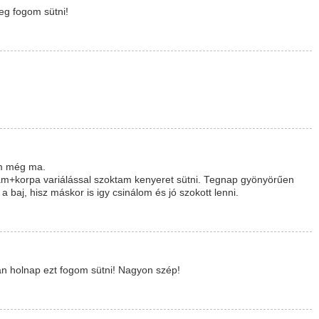
meg fogom sütni!
öm még ma.
+korpa variálással szoktam kenyeret sütni. Tegnap gyönyörűen
 a baj, hisz máskor is igy csinálom és jó szokott lenni.
án holnap ezt fogom sütni! Nagyon szép!