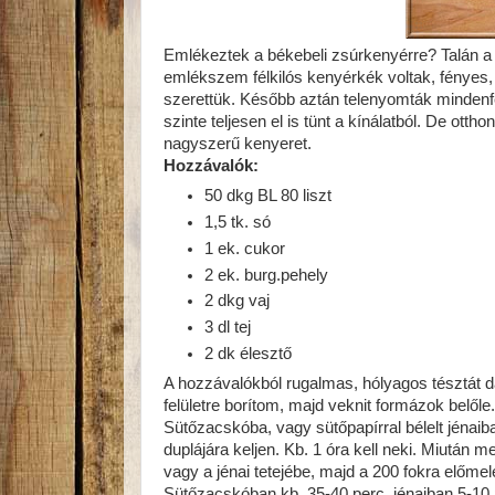
Emlékeztek a békebeli zsúrkenyérre? Talán a le
emlékszem félkilós kenyérkék voltak, fényes, 
szerettük. Később aztán telenyomták mindenfé
szinte teljesen el is tünt a kínálatból. De ot
nagyszerű kenyeret.
Hozzávalók:
50 dkg BL 80 liszt
1,5 tk. só
1 ek. cukor
2 ek. burg.pehely
2 dkg vaj
3 dl tej
2 dk élesztő
A hozzávalókból rugalmas, hólyagos tésztát d
felületre borítom, majd veknit formázok belőle
Sütőzacskóba, vagy sütőpapírral bélelt jénai
duplájára keljen. Kb. 1 óra kell neki. Miutá
vagy a jénai tetejébe, majd a 200 fokra előmel
Sütőzacskóban kb. 35-40 perc, jénaiban 5-10 pe