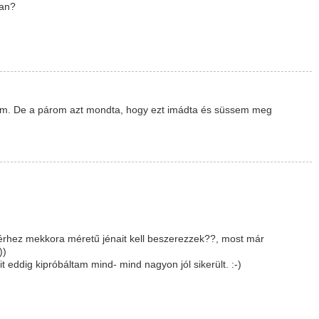
van?
tem. De a párom azt mondta, hogy ezt imádta és süssem meg
yérhez mekkora méretű jénait kell beszerezzek??, most már
))
 eddig kipróbáltam mind- mind nagyon jól sikerült. :-)