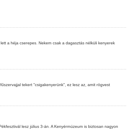
lett a héja cserepes. Nekem csak a dagasztás nélküli kenyerek
űszervajjal tekert "csigakenyerünk", ez lesz az, amit rögvest
ékfesztivál lesz július 3-án. A Kenyérmúzeum is biztosan nagyon