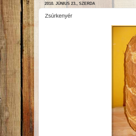
2010. JÚNIUS 23., SZERDA
Zsúrkenyér