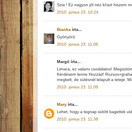
Szia ! Ez nagyon jól néz ki!azt hiszem 
2010. június 23. 10:24
Bianka
írta...
Gyönyörű
2010. június 23. 11:06
Margó írta...
Limara, ez valami csodálatos! Megsüt
Kérdésem lenne Hozzád! Rozsos+graham
megkelt, de sütésnél lelapult a teteje. Mi
2010. június 23. 11:09
Mary
írta...
Lehet, hogy a tegnap sütött bagettek ut
2010. június 23. 11:38